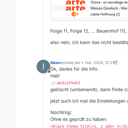
Folge 11, Folge 12, … Bauernhof (1)
also nein, ich kann das nicht bestäti
Ibken
schrieb am
1. Feb. 2023, 12:21
I
zuletzt editiert von Ibken
2. Jan. 2023
Ok, danke für die Info.
Offline
Hab’
~/.mediathek3
gelöscht (umbenannt), dann finde ic
jetzt such ich mal die Einstellungen
Nachtrag:
Ohne es geprüft zu haben:
<black-thema-titel>1, 2 oder 3</bl