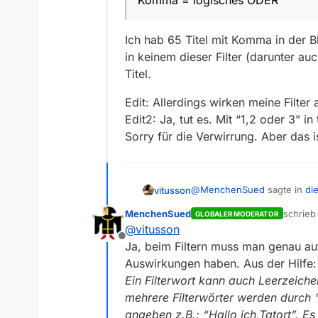
Komma = logisches ODER
Ich hab 65 Titel mit Komma in der Bl
in keinem dieser Filter (darunter au
Titel.
Edit: Allerdings wirken meine Filte
Edit2: Ja, tut es. Mit “1,2 oder 3” 
Sorry für die Verwirrung. Aber das i
@
MenchenSued
sagte in
die
vitusson
MenchenSued
schrie
GLOBALER MODERATOR
zuletzt 
@
vitusson
@
Ibken
Offline
Komma = logisches ODER
Ja, beim Filtern muss man genau au
Ich hab 65 Titel mit Komma in
Auswirkungen haben. Aus der Hilfe:
in keinem dieser Filter (daru
Ein Filterwort kann auch Leerzeiche
Edit: Allerdings wirken mein
Edit2: Ja, tut es. Mit “1,2 o
mehrere Filterwörter werden durch “
Sorry für die Verwirrung. Ab
angeben z.B.: “Hallo ich,Tatort”. E