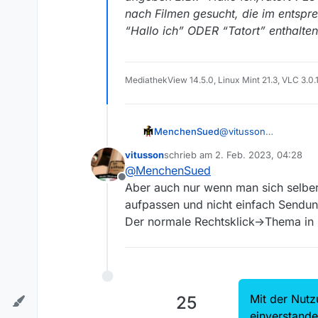
nach Filmen gesucht, die im entspr
“Hallo ich” ODER “Tatort” enthalten
MediathekView 14.5.0, Linux Mint 21.3, VLC 3.0.
MenchenSued
@
vitusson
Ja, beim Filtern mus
vitusson
schrieb am
2. Feb. 2023, 04:28
Auswirkungen haben. 
zuletzt editiert von
@
MenchenSued
Ein Filterwort kann au
Offline
mehrere Filterwörter w
Aber auch nur wenn man sich selber
angeben z.B.: “Hallo i
aufpassen und nicht einfach Sendung
nach Filmen gesucht, 
Der normale Rechtsklick->Thema in B
“Hallo ich” ODER “Tato
Mit der Nutz
25
einverstand