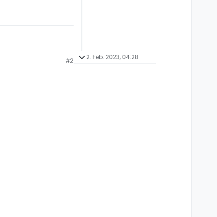
2. Feb. 2023, 04:28
#2
uch 21, 10, 11 usw. und
 bewirken können.