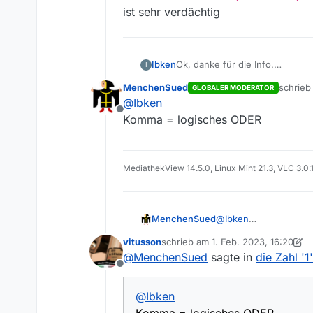
ist sehr verdächtig
Ok, danke für die Info.
Ibken
I
Hab’
MenchenSued
schrie
GLOBALER MODERATOR
~/.mediathek3
jetzt such ich mal die Einstell
zuletzt 
@
Ibken
gelöscht (umbenannt), dann fin
Offline
Nachtrag:
Komma = logisches ODER
Ohne es geprüft zu haben:
<black-thema-titel>1, 2 
ist sehr verdächtig
MediathekView 14.5.0, Linux Mint 21.3, VLC 3.0.
MenchenSued
@
Ibken
Komma = logisches O
vitusson
schrieb am
1. Feb. 2023, 16:20
zuletzt editiert von vitusson
2. Jan
@
MenchenSued
sagte in
die Zahl '1
Offline
@
Ibken