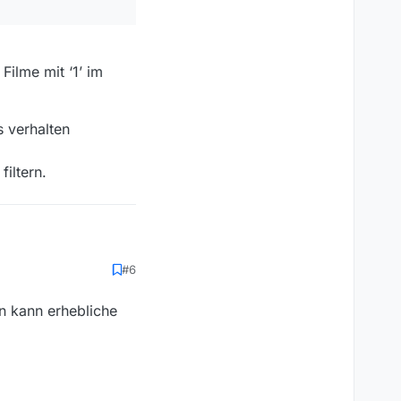
Filme mit ‘1’ im
s verhalten
iltern.
#6
n kann erhebliche
it ‘1’ im Titel.
alten
rn.