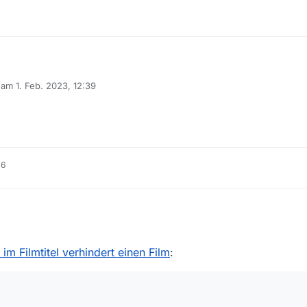
b am
1. Feb. 2023, 12:39
ungen durch, was das sein kann.
editiert von
de ich auch 1er Dateien.
oder 3</black-thema-titel>
16
DER
. 2023, 17:27
' im Filmtitel verhindert einen Film
: