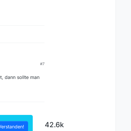
hen kann erhebliche
#7
t, dann sollte man
42.6k
Verstanden!