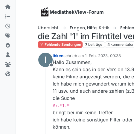
Skip to content
MediathekView-Forum
Übersicht
Fragen, Hilfe, Kritik
Fehle
die Zahl '1' im Filmtitel v
Fehlende Sendungen
7
beiträge
4
kommentator
Ibken
schrieb am
1. Feb. 2023, 09:38
I
zuletzt editiert von
Hallo Zusammen,
Offline
Kann es sein das in der Version 13.9
keine Filme angezeigt werden, die e
Ich habe mich gewundert warum ich b
11 usw. und auch andere zahlen (z.B.
die Suche
#:.*1.*
bringt bei mir keine Treffer.
ich habe keine sonstigen Filter ode
können.