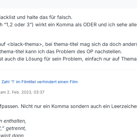
acklist und halte das für falsch.
ch “1,2 oder 3”) wirkt ein Komma als ODER und ich sehe alle 
r auf <black-thema>, bei thema-titel mag sich da doch ander
in thema-titel kann ich das Problem des OP nachstellen.
st auch die Lösung für sein Problem, einfach nur auf Thema f
 Zahl '1' im Filmtitel verhindert einen Film
:
b am
2. Feb. 2023, 03:37
editiert von
fpassen. Nicht nur ein Komma sondern auch ein Leerzeiche
 der Blacklist und halte das für falsch.
nter auch “1,2 oder 3”) wirkt ein Komma als ODER und ich sehe alle Filme m
n enthalten,
e Filter auf <black-thema>, bei thema-titel mag sich da doch anders verh
der 3” in thema-titel kann ich das Problem des OP nachstellen.
,” getrennt,
er das ist auch die Lösung für sein Problem, einfach nur auf Thema filte
s wird dann