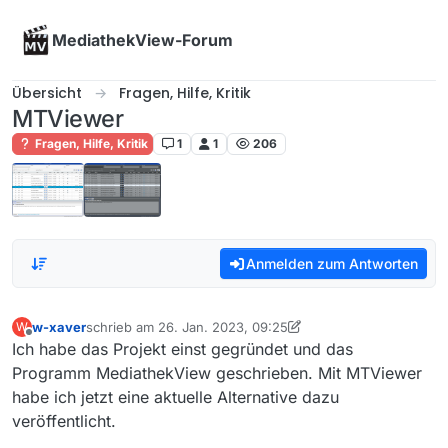
Skip to content
MediathekView-Forum
Übersicht
Fragen, Hilfe, Kritik
MTViewer
Fragen, Hilfe, Kritik
1
1
206
Anmelden zum Antworten
w-xaver
schrieb am
26. Jan. 2023, 09:25
W
zuletzt editiert von w-xaver
Offline
Ich habe das Projekt einst gegründet und das
Programm MediathekView geschrieben. Mit MTViewer
habe ich jetzt eine aktuelle Alternative dazu
veröffentlicht.