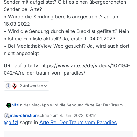
Sender mit aufgelistet? Gibt es einen übergeordneten
Sender bei Arte?
• Wurde die Sendung bereits ausgestrahlt? Ja, am
16.03.2022
• Wird die Sendung durch eine Blacklist gefiltert? Nein
• Ist die Filmliste aktuell? Ja, erstellt: 04.01.2023
• Bei MediathekView Web gesucht? Ja, wird auch dort
nicht angezeigt
URL auf arte.tv: https://www.arte.tv/de/videos/107194-
042-A/re-der-traum-vom-paradies/
2 Antworten
In der Mac-App wird die Sendung “Arte Re: Der Traum
plfzl
vom Paradies” nicht angezeigt. Auf arte.tv wird die
mac-christian
schrieb am
4. Jan. 2023, 09:17
Verfügbarkeit von 02.05.2022 bis 22.03.2023 angegeben.
Benutzte Version: MediathekView Version 13.8.1
zuletzt editiert von
Offline
@
plfzl
sagte in
Arte Re: Der Traum vom Paradies
:
Betriebssystem: MacOS 10.13.6
Sucheinstellungen:
Suche in Beschreibung aktiviert
Ich habe schon ohne sämtliche Filter gesucht und auch
Filter “Nur HD-Filme anzeigen”