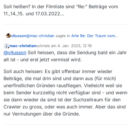
Soll heißen? In der Filmliste sind “Re:” Beiträge vom
11.,14.,15. und 17.03.2022…
@
mac-christian
sagte in
Arte Re: Der Traum vom
vitusson
Paradies
:
mac-christian
schrieb am
4. Jan. 2023, 12:19
zuletzt editiert von
Offline
@
plfzl
sagte in
Arte Re: Der Traum vom
@
vitusson
Soll heissen, dass die Sendung bald ein Jahr
Paradies
:
alt ist - und erst jetzt vermisst wird.
Soll heißen? In der Filmliste sind “Re:” Beiträge vom
11.,14.,15. und 17.03.2022…
Soll auch heissen: Es gibt offenbar immer wieder
Beiträge, die mal drin sind und dann aus (für mich)
unerfindlichen Gründen rausfliegen. Vielleicht weil sie
beim Sender kurzzeitig nicht verfügbar sind - und wenn
Mh…
sie dann wieder da sind ist der Suchzeitraum für den
Crawler zu gross, oder was auch immer. Aber das sind
nur Vermutungen über die Gründe.