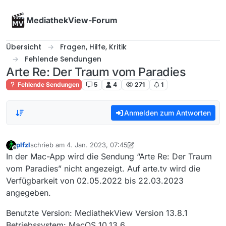
Skip to content
MediathekView-Forum
Übersicht
Fragen, Hilfe, Kritik
Fehlende Sendungen
Arte Re: Der Traum vom Paradies
Fehlende Sendungen
5
4
271
1
Anmelden zum Antworten
plfzl
schrieb am
4. Jan. 2023, 07:45
zuletzt editiert von plfzl
1. Apr. 2023, 09:07
Offline
In der Mac-App wird die Sendung “Arte Re: Der Traum
vom Paradies” nicht angezeigt. Auf arte.tv wird die
Verfügbarkeit von 02.05.2022 bis 22.03.2023
angegeben.
Benutzte Version: MediathekView Version 13.8.1
Betriebssystem: MacOS 10.13.6