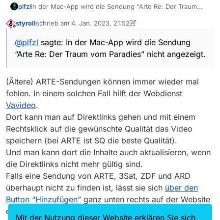
In der Mac-App wird die Sendung “Arte Re: Der Traum
plfzl
vom Paradies” nicht angezeigt. Auf arte.tv wird die
styroll
schrieb am
4. Jan. 2023, 21:52
Verfügbarkeit von 02.05.2022 bis 22.03.2023 angegeben.
Benutzte Version: MediathekView Version 13.8.1
zuletzt editiert von styroll
1. Apr. 2023, 22:56
Offline
Betriebssystem: MacOS 10.13.6
@
plfzl
sagte: In der Mac-App wird die Sendung
Sucheinstellungen:
Suche in Beschreibung aktiviert
“Arte Re: Der Traum vom Paradies” nicht angezeigt.
Ich habe schon ohne sämtliche Filter gesucht und auch
Filter “Nur HD-Filme anzeigen”
den Senderfilter “Arte.de” aktiviert, aber die Sendung wird
Filter “Trailer/Teaser/Vorschau nicht anzeigen”
nicht angezeigt. Wie finde ich die?
Filter “Mindestlänge: 10 min”
Checklist “Fehlende Sendung melden”
(Ältere) ARTE-Sendungen können immer wieder mal
• Ist die Sendung in der Mediathek des Senders
vorhanden? Ja: https://www.arte.tv/de/videos/107194-
URL auf arte.tv: https://www.arte.tv/de/videos/107194-
fehlen. In einem solchen Fall hilft der Webdienst
042-A/re-der-traum-vom-paradies/
042-A/re-der-traum-vom-paradies/
Vavideo
.
• Ist in MediathekView der “Zeitraum Tage” lang genug
Dort kann man auf Direktlinks gehen und mit einem
gewählt um die Sendung abdecken zu können? Ja, ist so
Rechtsklick auf die gewünschte Qualität das Video
eingestellt
• Wird die Sendung unter einem der übergeordneten
speichern (bei ARTE ist SQ die beste Qualität).
Sender mit aufgelistet? Gibt es einen übergeordneten
Und man kann dort die Inhalte auch aktualisieren, wenn
Sender bei Arte?
die Direktlinks nicht mehr gültig sind.
• Wurde die Sendung bereits ausgestrahlt? Ja, am
Falls eine Sendung von ARTE, 3Sat, ZDF und ARD
16.03.2022
• Wird die Sendung durch eine Blacklist gefiltert? Nein
überhaupt nicht zu finden ist, lässt sie sich
über den
• Ist die Filmliste aktuell? Ja, erstellt: 04.01.2023
Button “Hinzufügen”
ganz unten rechts auf der Website
• Bei MediathekView Web gesucht? Ja, wird auch dort
ergänzen.
nicht angezeigt
Mit der Nutzung dieser Website erklären Sie sich