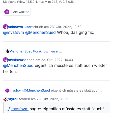
MediathekView 14.5.0, Linux Mint 21.3, VLC 3.0.16
M
1 Antwort
unknown-user
schrieb am
23. Okt. 2022, 12:59
U
zuletzt editiert von
Offline
@
mvsfsvm
@
MenchenSued
Whoa, das ging fix.
MenchenSued
@
unknown-user
Inzwischen sind sie auch in MV zu finden.
mvsfsvm
schrieb am
23. Okt. 2022, 14:43
M
zuletzt editiert von
Offline
@
MenchenSued
eigentlich müsste es statt auch wieder
heißen.
mvsfsvm
@
MenchenSued
eigentlich müsste es statt auch
M
wieder heißen.
styroll
schrieb am
23. Okt. 2022, 18:26
zuletzt editiert von
Offline
@
mvsfsvm
sagte: eigentlich müsste es statt “auch”