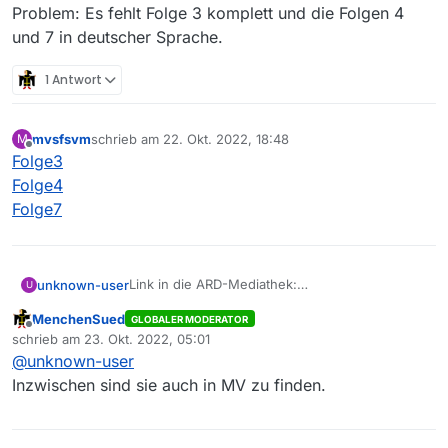
Problem: Es fehlt Folge 3 komplett und die Folgen 4
und 7 in deutscher Sprache.
1 Antwort
mvsfsvm
schrieb am
22. Okt. 2022, 18:48
M
zuletzt editiert von
Offline
Folge3
Folge4
Folge7
Link in die ARD-Mediathek:
unknown-user
U
https://www.ardmediathek.de/sendung/himmel
MenchenSued
GLOBALER MODERATOR
stal/staffel-
Ergebnis Mediathekview Web:
Offline
schrieb am
23. Okt. 2022, 05:01
1/Y3JpZDovL3dkci5kZS9vbmUvaGltbWVsc3Rhb
https://mediathekviewweb.de/#query=himmelst
zuletzt editiert von
@
unknown-user
A/1
al
Problem: Es fehlt Folge 3 komplett und die
Folgen 4 und 7 in deutscher Sprache.
Inzwischen sind sie auch in MV zu finden.