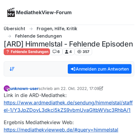
Skip to content
MediathekView-Forum
Übersicht
Fragen, Hilfe, Kritik
Fehlende Sendungen
[ARD] Himmelstal - Fehlende Episoden
Fehlende Sendungen
6
4
357
Anmelden zum Antworten
unknown-user
schrieb am
22. Okt. 2022, 17:09
U
zuletzt editiert von unknown-user
Offline
Link in die ARD-Mediathek:
https://www.ardmediathek.de/sendung/himmelstal/staff
el-1/Y3JpZDovL3dkci5kZS9vbmUvaGltbWVsc3RhbA/1
Ergebnis Mediathekview Web:
https://mediathekviewweb.de/#query=himmelstal