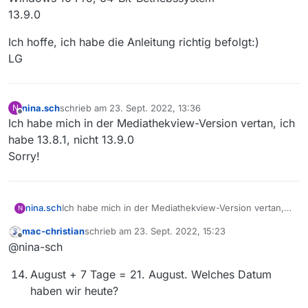
13.9.0
Ich hoffe, ich habe die Anleitung richtig befolgt:)
LG
nina.sch
schrieb am
23. Sept. 2022, 13:36
N
zuletzt editiert von
Offline
Ich habe mich in der Mediathekview-Version vertan, ich
habe 13.8.1, nicht 13.9.0
Sorry!
nina.sch
Ich habe mich in der Mediathekview-Version vertan,
N
ich habe 13.8.1, nicht 13.9.0
mac-christian
schrieb am
23. Sept. 2022, 15:23
Sorry!
zuletzt editiert von
Offline
@nina-sch
August + 7 Tage = 21. August. Welches Datum
haben wir heute?