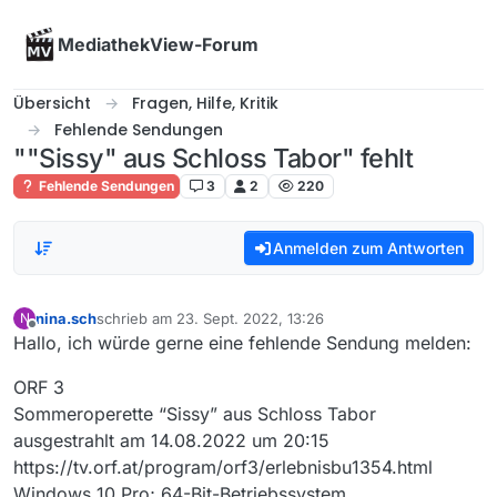
Skip to content
MediathekView-Forum
Übersicht
Fragen, Hilfe, Kritik
Fehlende Sendungen
""Sissy" aus Schloss Tabor" fehlt
Fehlende Sendungen
3
2
220
Anmelden zum Antworten
nina.sch
schrieb am
23. Sept. 2022, 13:26
N
zuletzt editiert von
Offline
Hallo, ich würde gerne eine fehlende Sendung melden:
ORF 3
Sommeroperette “Sissy” aus Schloss Tabor
ausgestrahlt am 14.08.2022 um 20:15
https://tv.orf.at/program/orf3/erlebnisbu1354.html
Windows 10 Pro; 64-Bit-Betriebssystem