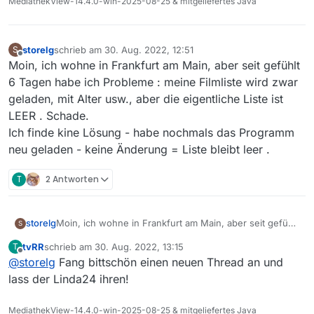
MediathekView-14.4.0-win-2025-08-25 & mitgeliefertes Java
storelg
schrieb am
30. Aug. 2022, 12:51
S
zuletzt editiert von
Offline
Moin, ich wohne in Frankfurt am Main, aber seit gefühlt
6 Tagen habe ich Probleme : meine Filmliste wird zwar
geladen, mit Alter usw., aber die eigentliche Liste ist
LEER . Schade.
Ich finde kine Lösung - habe nochmals das Programm
neu geladen - keine Änderung = Liste bleibt leer .
T
2 Antworten
storelg
Moin, ich wohne in Frankfurt am Main, aber seit gefühlt
S
6 Tagen habe ich Probleme : meine Filmliste wird zwar
tvRR
schrieb am
30. Aug. 2022, 13:15
T
geladen, mit Alter usw., aber die eigentliche Liste ist
zuletzt editiert von
Offline
@
storelg
Fang bittschön einen neuen Thread an und
LEER . Schade.
Ich finde kine Lösung - habe nochmals das Programm
lass der Linda24 ihren!
neu geladen - keine Änderung = Liste bleibt leer .
MediathekView-14.4.0-win-2025-08-25 & mitgeliefertes Java