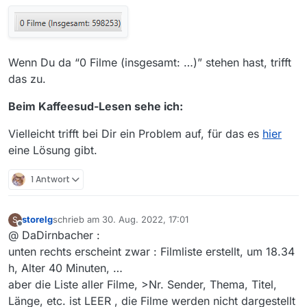
Wenn Du da “0 Filme (insgesamt: …)” stehen hast, trifft
das zu.
Beim Kaffeesud-Lesen sehe ich:
Vielleicht trifft bei Dir ein Problem auf, für das es
hier
eine Lösung gibt.
1 Antwort
storelg
schrieb am
30. Aug. 2022, 17:01
S
zuletzt editiert von
Offline
@ DaDirnbacher :
unten rechts erscheint zwar : Filmliste erstellt, um 18.34
h, Alter 40 Minuten, …
aber die Liste aller Filme, >Nr. Sender, Thema, Titel,
Länge, etc. ist LEER , die Filme werden nicht dargestellt