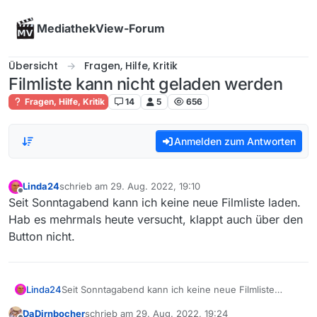
Skip to content
MediathekView-Forum
Übersicht
Fragen, Hilfe, Kritik
Filmliste kann nicht geladen werden
Fragen, Hilfe, Kritik
14
5
656
Anmelden zum Antworten
Linda24
schrieb am
29. Aug. 2022, 19:10
zuletzt editiert von
Offline
Seit Sonntagabend kann ich keine neue Filmliste laden.
Hab es mehrmals heute versucht, klappt auch über den
Button nicht.
Linda24
Seit Sonntagabend kann ich keine neue Filmliste
laden. Hab es mehrmals heute versucht, klappt auch
DaDirnbocher
schrieb am
29. Aug. 2022, 19:24
über den Button nicht.