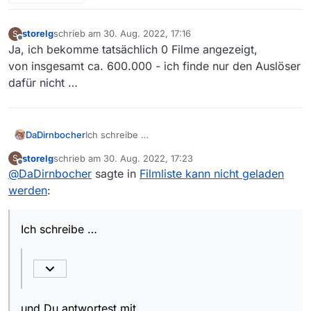
storelg
schrieb am
30. Aug. 2022, 17:16
S
zuletzt editiert von
Offline
Ja, ich bekomme tatsächlich 0 Filme angezeigt,
von insgesamt ca. 600.000 - ich finde nur den Auslöser
dafür nicht …
Ich schreibe …
DaDirnbocher
storelg
schrieb am
30. Aug. 2022, 17:23
S
zuletzt editiert von
Offline
@
DaDirnbocher
sagte in
Das kannst Du
Filmliste kann nicht geladen
links unten
in der
Statuszeile überprüfen:
werden
:
und Du antwortest mit …
Ich schreibe …
unten rechts
erscheint zwar
OK, na dann.
und Du antwortest mit …