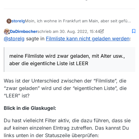
storelg
Moin, ich wohne in Frankfurt am Main, aber seit gefühlt
S
6 Tagen habe ich Probleme : meine Filmliste wird zwar
DaDirnbocher
schrieb am
30. Aug. 2022, 15:44
geladen, mit Alter usw., aber die eigentliche Liste ist
zuletzt editiert von DaDirnbocher
Offline
@
storelg
sagte in
Filmliste kann nicht geladen werden
:
LEER . Schade.
Ich finde kine Lösung - habe nochmals das Programm
neu geladen - keine Änderung = Liste bleibt leer .
meine Filmliste wird zwar geladen, mit Alter usw.,
aber die eigentliche Liste ist LEER
Was ist der Unterschied zwischen der “Filmliste”, die
“zwar geladen” wird und der “eigentlichen Liste”, die
“LEER” ist?
Blick in die Glaskugel:
Du hast vielleicht Filter aktiv, die dazu führen, dass sie
auf keinen einzelnen EIntrag zutreffen. Das kannst Du
links unten in der Statuszeile überprüfen: