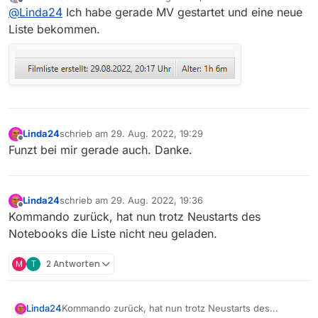
zuletzt editiert von
Offline
@
Linda24
Ich habe gerade MV gestartet und eine neue
Liste bekommen.
Linda24
schrieb am
29. Aug. 2022, 19:29
zuletzt editiert von
Offline
Funzt bei mir gerade auch. Danke.
Linda24
schrieb am
29. Aug. 2022, 19:36
zuletzt editiert von
Offline
Kommando zurück, hat nun trotz Neustarts des
Notebooks die Liste nicht neu geladen.
M
T
2 Antworten
Linda24
Kommando zurück, hat nun trotz Neustarts des