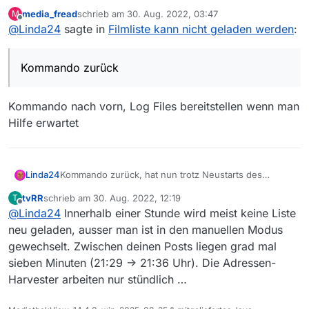
Notebooks die Liste nicht neu geladen.
media_fread
schrieb am
30. Aug. 2022, 03:47
M
zuletzt editiert von
Offline
@
Linda24
sagte in
Filmliste kann nicht geladen werden
:
Kommando zurück
Kommando nach vorn, Log Files bereitstellen wenn man
Hilfe erwartet
Linda24
Kommando zurück, hat nun trotz Neustarts des
Notebooks die Liste nicht neu geladen.
tvRR
schrieb am
30. Aug. 2022, 12:19
T
zuletzt editiert von
Offline
@
Linda24
Innerhalb einer Stunde wird meist keine Liste
neu geladen, ausser man ist in den manuellen Modus
gewechselt. Zwischen deinen Posts liegen grad mal
sieben Minuten (21:29 -> 21:36 Uhr). Die Adressen-
Harvester arbeiten nur stündlich …