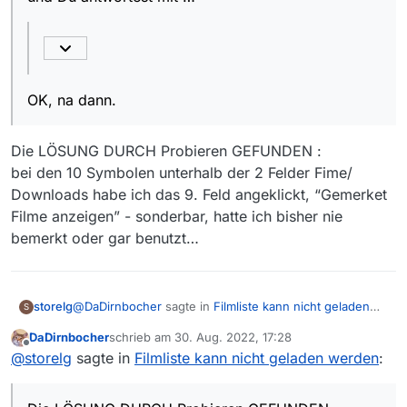
OK, na dann.
Die LÖSUNG DURCH Probieren GEFUNDEN :
bei den 10 Symbolen unterhalb der 2 Felder Fime/
Downloads habe ich das 9. Feld angeklickt, “Gemerket
Filme anzeigen” - sonderbar, hatte ich bisher nie
bemerkt oder gar benutzt…
@
DaDirnbocher
sagte in
Filmliste kann nicht geladen
storelg
S
werden
:
DaDirnbocher
schrieb am
30. Aug. 2022, 17:28
zuletzt editiert von
Offline
Ich schreibe …
@
storelg
sagte in
Filmliste kann nicht geladen werden
:
Die LÖSUNG DURCH Probieren GEFUNDEN :
Das kannst Du
links unten
in der Statuszeile
bei den 10 Symbolen unterhalb der 2 Felder Fime/