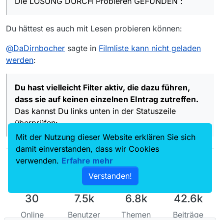
Die LÖSUNG DURCH Probieren GEFUNDEN :
überprüfen:
Downloads habe ich das 9. Feld angeklickt, “Gemerket
Filme anzeigen” - sonderbar, hatte ich bisher nie
bemerkt oder gar benutzt…
Du hättest es auch mit Lesen probieren können:
und Du antwortest mit …
@
DaDirnbocher
sagte in
Filmliste kann nicht geladen
unten rechts
erscheint zwar
werden
:
OK, na dann.
Du hast vielleicht Filter aktiv, die dazu führen,
dass sie auf keinen einzelnen EIntrag zutreffen.
Das kannst Du links unten in der Statuszeile
überprüfen:
Mit der Nutzung dieser Website erklären Sie sich
damit einverstanden, dass wir Cookies
verwenden.
Erfahre mehr
Verstanden!
30
7.5k
6.8k
42.6k
Online
Benutzer
Themen
Beiträge