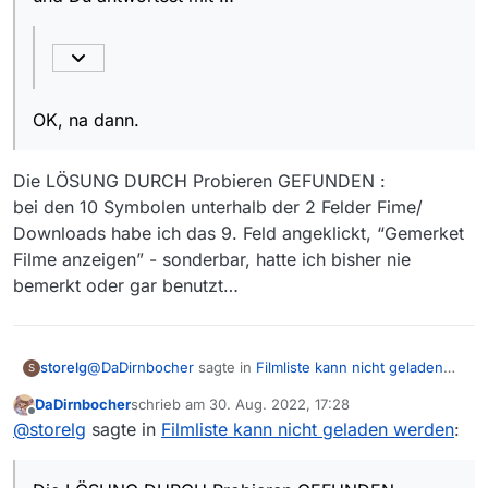
OK, na dann.
Die LÖSUNG DURCH Probieren GEFUNDEN :
bei den 10 Symbolen unterhalb der 2 Felder Fime/
Downloads habe ich das 9. Feld angeklickt, “Gemerket
Filme anzeigen” - sonderbar, hatte ich bisher nie
bemerkt oder gar benutzt…
@
DaDirnbocher
sagte in
Filmliste kann nicht geladen
storelg
S
werden
:
DaDirnbocher
schrieb am
30. Aug. 2022, 17:28
zuletzt editiert von
Offline
Ich schreibe …
@
storelg
sagte in
Filmliste kann nicht geladen werden
:
Die LÖSUNG DURCH Probieren GEFUNDEN :
Das kannst Du
links unten
in der Statuszeile
bei den 10 Symbolen unterhalb der 2 Felder Fime/