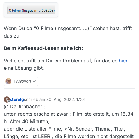
Wenn Du da “0 Filme (insgesamt: …)” stehen hast, trifft
das zu.
Beim Kaffeesud-Lesen sehe ich:
Vielleicht trifft bei Dir ein Problem auf, für das es
hier
eine Lösung gibt.
1 Antwort
storelg
schrieb am
30. Aug. 2022, 17:01
S
zuletzt editiert von
Offline
@ DaDirnbacher :
unten rechts erscheint zwar : Filmliste erstellt, um 18.34
h, Alter 40 Minuten, …
aber die Liste aller Filme, >Nr. Sender, Thema, Titel,
Länge, etc. ist LEER , die Filme werden nicht dargestellt