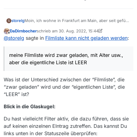
storelg
Moin, ich wohne in Frankfurt am Main, aber seit gefühlt
S
6 Tagen habe ich Probleme : meine Filmliste wird zwar
DaDirnbocher
schrieb am
30. Aug. 2022, 15:44
geladen, mit Alter usw., aber die eigentliche Liste ist
zuletzt editiert von DaDirnbocher
Offline
@
storelg
sagte in
Filmliste kann nicht geladen werden
:
LEER . Schade.
Ich finde kine Lösung - habe nochmals das Programm
neu geladen - keine Änderung = Liste bleibt leer .
meine Filmliste wird zwar geladen, mit Alter usw.,
aber die eigentliche Liste ist LEER
Was ist der Unterschied zwischen der “Filmliste”, die
“zwar geladen” wird und der “eigentlichen Liste”, die
“LEER” ist?
Blick in die Glaskugel:
Du hast vielleicht Filter aktiv, die dazu führen, dass sie
auf keinen einzelnen EIntrag zutreffen. Das kannst Du
links unten in der Statuszeile überprüfen: