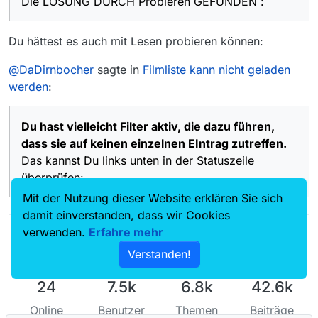
Die LÖSUNG DURCH Probieren GEFUNDEN :
überprüfen:
Downloads habe ich das 9. Feld angeklickt, “Gemerket
Filme anzeigen” - sonderbar, hatte ich bisher nie
bemerkt oder gar benutzt…
Du hättest es auch mit Lesen probieren können:
und Du antwortest mit …
@
DaDirnbocher
sagte in
Filmliste kann nicht geladen
unten rechts
erscheint zwar
werden
:
OK, na dann.
Du hast vielleicht Filter aktiv, die dazu führen,
dass sie auf keinen einzelnen EIntrag zutreffen.
Das kannst Du links unten in der Statuszeile
überprüfen:
Mit der Nutzung dieser Website erklären Sie sich
damit einverstanden, dass wir Cookies
verwenden.
Erfahre mehr
Verstanden!
24
7.5k
6.8k
42.6k
Online
Benutzer
Themen
Beiträge