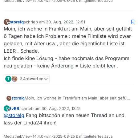
MediathekView-14.4.0-win-2025-08-25 & mitgeliefertes Java
storelg
schrieb am
30. Aug. 2022, 12:51
S
zuletzt editiert von
Offline
Moin, ich wohne in Frankfurt am Main, aber seit gefühlt
6 Tagen habe ich Probleme : meine Filmliste wird zwar
geladen, mit Alter usw., aber die eigentliche Liste ist
LEER . Schade.
Ich finde kine Lösung - habe nochmals das Programm
neu geladen - keine Änderung = Liste bleibt leer .
T
2 Antworten
storelg
Moin, ich wohne in Frankfurt am Main, aber seit gefühlt
S
6 Tagen habe ich Probleme : meine Filmliste wird zwar
tvRR
schrieb am
30. Aug. 2022, 13:15
T
geladen, mit Alter usw., aber die eigentliche Liste ist
zuletzt editiert von
Offline
@
storelg
Fang bittschön einen neuen Thread an und
LEER . Schade.
Ich finde kine Lösung - habe nochmals das Programm
lass der Linda24 ihren!
neu geladen - keine Änderung = Liste bleibt leer .
MediathekView-14.4.0-win-2025-08-25 & mitgeliefertes Java