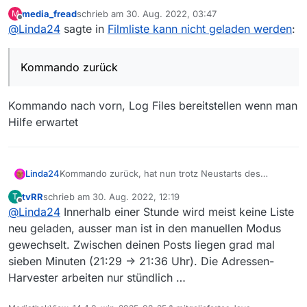
Notebooks die Liste nicht neu geladen.
media_fread
schrieb am
30. Aug. 2022, 03:47
M
zuletzt editiert von
Offline
@
Linda24
sagte in
Filmliste kann nicht geladen werden
:
Kommando zurück
Kommando nach vorn, Log Files bereitstellen wenn man
Hilfe erwartet
Linda24
Kommando zurück, hat nun trotz Neustarts des
Notebooks die Liste nicht neu geladen.
tvRR
schrieb am
30. Aug. 2022, 12:19
T
zuletzt editiert von
Offline
@
Linda24
Innerhalb einer Stunde wird meist keine Liste
neu geladen, ausser man ist in den manuellen Modus
gewechselt. Zwischen deinen Posts liegen grad mal
sieben Minuten (21:29 -> 21:36 Uhr). Die Adressen-
Harvester arbeiten nur stündlich …