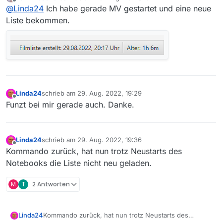
zuletzt editiert von
Offline
@
Linda24
Ich habe gerade MV gestartet und eine neue
Liste bekommen.
Linda24
schrieb am
29. Aug. 2022, 19:29
zuletzt editiert von
Offline
Funzt bei mir gerade auch. Danke.
Linda24
schrieb am
29. Aug. 2022, 19:36
zuletzt editiert von
Offline
Kommando zurück, hat nun trotz Neustarts des
Notebooks die Liste nicht neu geladen.
M
T
2 Antworten
Linda24
Kommando zurück, hat nun trotz Neustarts des