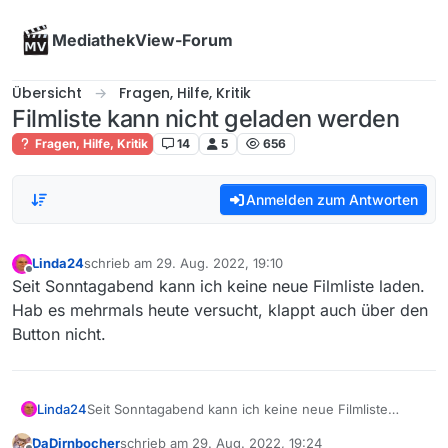
Skip to content
MediathekView-Forum
Übersicht
Fragen, Hilfe, Kritik
Filmliste kann nicht geladen werden
Fragen, Hilfe, Kritik
14
5
656
Anmelden zum Antworten
Linda24
schrieb am
29. Aug. 2022, 19:10
zuletzt editiert von
Offline
Seit Sonntagabend kann ich keine neue Filmliste laden.
Hab es mehrmals heute versucht, klappt auch über den
Button nicht.
Linda24
Seit Sonntagabend kann ich keine neue Filmliste
laden. Hab es mehrmals heute versucht, klappt auch
DaDirnbocher
schrieb am
29. Aug. 2022, 19:24
über den Button nicht.