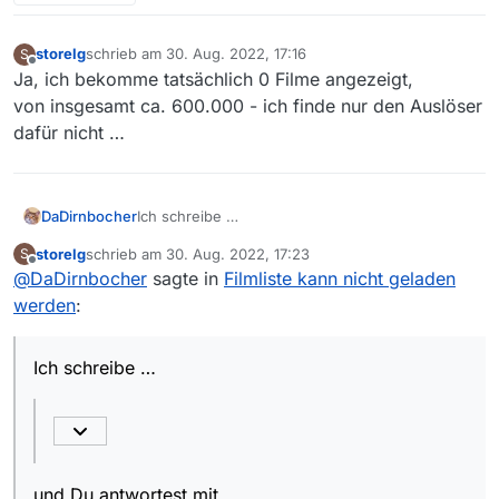
storelg
schrieb am
30. Aug. 2022, 17:16
S
zuletzt editiert von
Offline
Ja, ich bekomme tatsächlich 0 Filme angezeigt,
von insgesamt ca. 600.000 - ich finde nur den Auslöser
dafür nicht …
Ich schreibe …
DaDirnbocher
storelg
schrieb am
30. Aug. 2022, 17:23
S
zuletzt editiert von
Offline
@
DaDirnbocher
sagte in
Das kannst Du
Filmliste kann nicht geladen
links unten
in der
Statuszeile überprüfen:
werden
:
und Du antwortest mit …
Ich schreibe …
unten rechts
erscheint zwar
OK, na dann.
und Du antwortest mit …