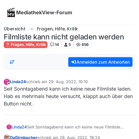
Skip to content
MediathekView-Forum
Übersicht
Fragen, Hilfe, Kritik
Filmliste kann nicht geladen werden
Fragen, Hilfe, Kritik
14
5
656
Anmelden zum Antworten
Linda24
schrieb am
29. Aug. 2022, 19:10
zuletzt editiert von
Offline
Seit Sonntagabend kann ich keine neue Filmliste laden.
Hab es mehrmals heute versucht, klappt auch über den
Button nicht.
Linda24
Seit Sonntagabend kann ich keine neue Filmliste
laden. Hab es mehrmals heute versucht, klappt auch
DaDirnbocher
schrieb am
29. Aug. 2022, 19:24
über den Button nicht.