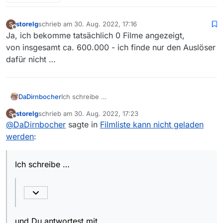
storelg
schrieb am
30. Aug. 2022, 17:16
S
zuletzt editiert von
Offline
Ja, ich bekomme tatsächlich 0 Filme angezeigt,
von insgesamt ca. 600.000 - ich finde nur den Auslöser
dafür nicht …
Ich schreibe …
DaDirnbocher
storelg
schrieb am
30. Aug. 2022, 17:23
S
zuletzt editiert von
Offline
@
DaDirnbocher
sagte in
Das kannst Du
Filmliste kann nicht geladen
links unten
in der
Statuszeile überprüfen:
werden
:
und Du antwortest mit …
Ich schreibe …
unten rechts
erscheint zwar
OK, na dann.
und Du antwortest mit …