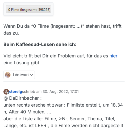
Wenn Du da “0 Filme (insgesamt: …)” stehen hast, trifft
das zu.
Beim Kaffeesud-Lesen sehe ich:
Vielleicht trifft bei Dir ein Problem auf, für das es
hier
eine Lösung gibt.
1 Antwort
storelg
schrieb am
30. Aug. 2022, 17:01
S
zuletzt editiert von
Offline
@ DaDirnbacher :
unten rechts erscheint zwar : Filmliste erstellt, um 18.34
h, Alter 40 Minuten, …
aber die Liste aller Filme, >Nr. Sender, Thema, Titel,
Länge, etc. ist LEER , die Filme werden nicht dargestellt