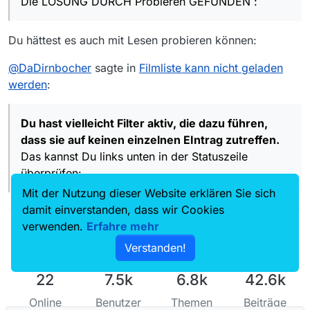
Die LÖSUNG DURCH Probieren GEFUNDEN :
überprüfen:
Downloads habe ich das 9. Feld angeklickt, “Gemerket
Filme anzeigen” - sonderbar, hatte ich bisher nie
bemerkt oder gar benutzt…
Du hättest es auch mit Lesen probieren können:
und Du antwortest mit …
@
DaDirnbocher
sagte in
Filmliste kann nicht geladen
unten rechts
erscheint zwar
werden
:
OK, na dann.
Du hast vielleicht Filter aktiv, die dazu führen,
dass sie auf keinen einzelnen EIntrag zutreffen.
Das kannst Du links unten in der Statuszeile
überprüfen:
Mit der Nutzung dieser Website erklären Sie sich
damit einverstanden, dass wir Cookies
verwenden.
Erfahre mehr
Verstanden!
22
7.5k
6.8k
42.6k
Online
Benutzer
Themen
Beiträge