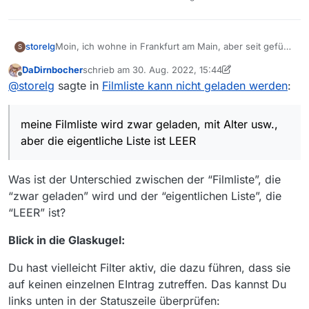
storelg
Moin, ich wohne in Frankfurt am Main, aber seit gefühlt
S
6 Tagen habe ich Probleme : meine Filmliste wird zwar
DaDirnbocher
schrieb am
30. Aug. 2022, 15:44
geladen, mit Alter usw., aber die eigentliche Liste ist
zuletzt editiert von DaDirnbocher
Offline
@
storelg
sagte in
Filmliste kann nicht geladen werden
:
LEER . Schade.
Ich finde kine Lösung - habe nochmals das Programm
neu geladen - keine Änderung = Liste bleibt leer .
meine Filmliste wird zwar geladen, mit Alter usw.,
aber die eigentliche Liste ist LEER
Was ist der Unterschied zwischen der “Filmliste”, die
“zwar geladen” wird und der “eigentlichen Liste”, die
“LEER” ist?
Blick in die Glaskugel:
Du hast vielleicht Filter aktiv, die dazu führen, dass sie
auf keinen einzelnen EIntrag zutreffen. Das kannst Du
links unten in der Statuszeile überprüfen: