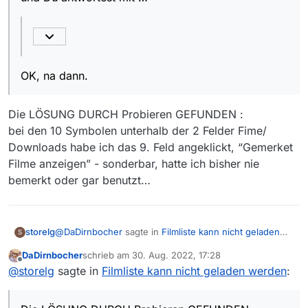
OK, na dann.
Die LÖSUNG DURCH Probieren GEFUNDEN :
bei den 10 Symbolen unterhalb der 2 Felder Fime/
Downloads habe ich das 9. Feld angeklickt, “Gemerket
Filme anzeigen” - sonderbar, hatte ich bisher nie
bemerkt oder gar benutzt…
@
DaDirnbocher
sagte in
Filmliste kann nicht geladen
storelg
S
werden
:
DaDirnbocher
schrieb am
30. Aug. 2022, 17:28
zuletzt editiert von
Offline
Ich schreibe …
@
storelg
sagte in
Filmliste kann nicht geladen werden
:
Die LÖSUNG DURCH Probieren GEFUNDEN :
Das kannst Du
links unten
in der Statuszeile
bei den 10 Symbolen unterhalb der 2 Felder Fime/