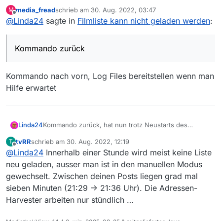
Notebooks die Liste nicht neu geladen.
media_fread
schrieb am
30. Aug. 2022, 03:47
M
zuletzt editiert von
Offline
@
Linda24
sagte in
Filmliste kann nicht geladen werden
:
Kommando zurück
Kommando nach vorn, Log Files bereitstellen wenn man
Hilfe erwartet
Linda24
Kommando zurück, hat nun trotz Neustarts des
Notebooks die Liste nicht neu geladen.
tvRR
schrieb am
30. Aug. 2022, 12:19
T
zuletzt editiert von
Offline
@
Linda24
Innerhalb einer Stunde wird meist keine Liste
neu geladen, ausser man ist in den manuellen Modus
gewechselt. Zwischen deinen Posts liegen grad mal
sieben Minuten (21:29 -> 21:36 Uhr). Die Adressen-
Harvester arbeiten nur stündlich …