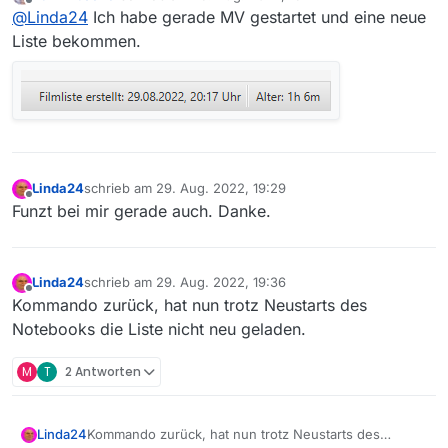
zuletzt editiert von
Offline
@
Linda24
Ich habe gerade MV gestartet und eine neue
Liste bekommen.
Linda24
schrieb am
29. Aug. 2022, 19:29
zuletzt editiert von
Offline
Funzt bei mir gerade auch. Danke.
Linda24
schrieb am
29. Aug. 2022, 19:36
zuletzt editiert von
Offline
Kommando zurück, hat nun trotz Neustarts des
Notebooks die Liste nicht neu geladen.
M
T
2 Antworten
Linda24
Kommando zurück, hat nun trotz Neustarts des