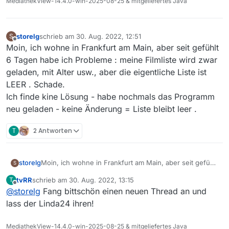
MediathekView-14.4.0-win-2025-08-25 & mitgeliefertes Java
storelg
schrieb am
30. Aug. 2022, 12:51
S
zuletzt editiert von
Offline
Moin, ich wohne in Frankfurt am Main, aber seit gefühlt
6 Tagen habe ich Probleme : meine Filmliste wird zwar
geladen, mit Alter usw., aber die eigentliche Liste ist
LEER . Schade.
Ich finde kine Lösung - habe nochmals das Programm
neu geladen - keine Änderung = Liste bleibt leer .
T
2 Antworten
storelg
Moin, ich wohne in Frankfurt am Main, aber seit gefühlt
S
6 Tagen habe ich Probleme : meine Filmliste wird zwar
tvRR
schrieb am
30. Aug. 2022, 13:15
T
geladen, mit Alter usw., aber die eigentliche Liste ist
zuletzt editiert von
Offline
@
storelg
Fang bittschön einen neuen Thread an und
LEER . Schade.
Ich finde kine Lösung - habe nochmals das Programm
lass der Linda24 ihren!
neu geladen - keine Änderung = Liste bleibt leer .
MediathekView-14.4.0-win-2025-08-25 & mitgeliefertes Java