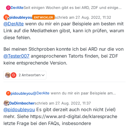
Seit einigen Wochen gibt es bei ARD, ZDF und einigen
DerAlte
D
(zunehmend mehr) dritten Programmen, über die
pidoubleyou
schrieb am
27. Aug. 2022, 11:32
P
ENTWICKLER
Option “Klare Sprache” einen bearbeiteten Audio-
Meine Fragen:
zuletzt editiert von
Offline
@
DerAlte
wenn du mir ein paar Beispiele am besten mit
Anteil des Films einzustellen. Da sind dann
Nebengeräusche und Musik gedämpft, so dass die
ist euch das schon bekannt?
Link auf die Mediatheken gibst, kann ich prüfen, warum
Dialoge verständlicher sind.
Wir wären auf jeden Fall sehr interessiert!!
lässt sich das in die Mediathekview
diese fehlen.
implementieren (so wie jetzt schon die
Untertitel)?
Zwei Alte
Bei meinen Stichproben konnte ich bei ARD nur die von
ist das vieleicht schon in Planung?
@
Tester007
angesprochenen Tatorts finden, bei ZDF
keine entsprechende Version.
G
2 Antworten
@
DerAlte
wenn du mir ein paar Beispiele am
pidoubleyou
P
besten mit Link auf die Mediatheken gibst, kann
DaDirnbocher
schrieb am
27. Aug. 2022, 11:37
ich prüfen, warum diese fehlen.
Bei meinen Stichproben konnte ich bei ARD nur
zuletzt editiert von
Offline
@
pidoubleyou
Es gibt derzeit auch noch nicht (viel)
die von
@
Tester007
angesprochenen Tatorts
finden, bei ZDF keine entsprechende Version.
mehr. Siehe https://www.ard-digital.de/klaresprache
letzte Frage bei den FAQs, insbesondere