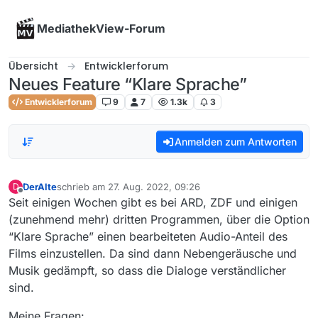
Skip to content
MediathekView-Forum
Übersicht
Entwicklerforum
Neues Feature “Klare Sprache”
Entwicklerforum
9
7
1.3k
3
Anmelden zum Antworten
DerAlte
schrieb am
27. Aug. 2022, 09:26
D
zuletzt editiert von
Offline
Seit einigen Wochen gibt es bei ARD, ZDF und einigen
(zunehmend mehr) dritten Programmen, über die Option
“Klare Sprache” einen bearbeiteten Audio-Anteil des
Films einzustellen. Da sind dann Nebengeräusche und
Musik gedämpft, so dass die Dialoge verständlicher
sind.
Meine Fragen: