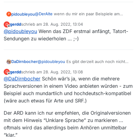
@
DerAlte
wenn du mir ein paar Beispiele am
pidoubleyou
P
besten mit Link auf die Mediatheken gibst, kann
gerdd
schrieb am
28. Aug. 2022, 13:04
G
ich prüfen, warum diese fehlen.
Bei meinen Stichproben konnte ich bei ARD nur
zuletzt editiert von
Offline
@
pidoubleyou
Wenn das ZDF erstmal anfängt, Tatort-
die von
@
Tester007
angesprochenen Tatorts
finden, bei ZDF keine entsprechende Version.
Sendungen zu wiederholen … ;-)
@
pidoubleyou
Es gibt derzeit auch noch nicht
DaDirnbocher
(viel) mehr. Siehe https://www.ard-
gerdd
schrieb am
28. Aug. 2022, 13:08
G
digital.de/klaresprache letzte Frage bei den
zuletzt editiert von
Offline
@
DaDirnbocher
Schön wär’s ja, wenn die mehrere
Für Video-on-Demand-Inhalte wird „Klare
FAQs, insbesondere
Sprache“ derzeit bereits für einzelne
Sprachversionen in einem Video anbieten würden - zum
Das passt auch zur Beobachtung der Tatorte mit
Sendungen von WDR Fernsehen in der
Beispiel auch mundartlich und hochdeutsch-kompatibel
“(klare Sprache)” im Titel, das sind soweit ich
ARD Mediathek angeboten. Inhalte mit dem
(wäre auch etwas für Arte und SRF.)
das sehe, alles WDR-Einträge.
Es wird aber zunehmend mehr werden, es lohnt
Angebot “Klare Sprache” finden sich in der
sich also zu beobachten, ob das mit den
Mediathek als eigenständige Beiträge.
eigenständigen Beiträgen so bleibt.
Der ARD kann ich nur empfehlen, die Originalversionen
Und man kann überlegen, ob man diese
Beiträge filterbar (ohne Regex) macht - so wie
mit dem Hinweis “Unklare Sprache” zu markieren …
aktuell “UT”
oftmals wird das allerdings beim Anhören unmittelbar
“klar.”