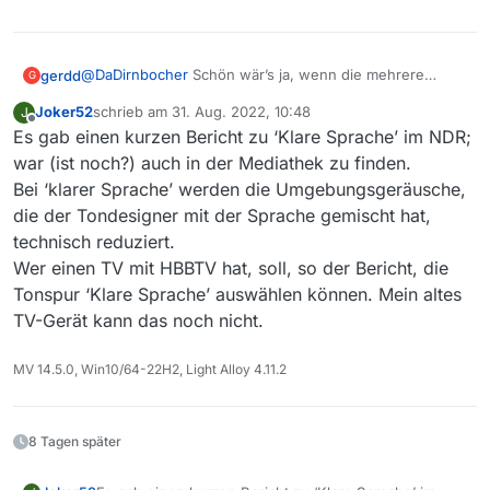
@
DaDirnbocher
Schön wär’s ja, wenn die mehrere
gerdd
G
Sprachversionen in einem Video anbieten würden - zum
Joker52
schrieb am
31. Aug. 2022, 10:48
J
Beispiel auch mundartlich und hochdeutsch-kompatibel
Der ARD kann ich nur empfehlen, die Originalversionen
zuletzt editiert von
Offline
Es gab einen kurzen Bericht zu ‘Klare Sprache’ im NDR;
(wäre auch etwas für Arte und SRF.)
mit dem Hinweis “Unklare Sprache” zu markieren …
oftmals wird das allerdings beim Anhören unmittelbar
war (ist noch?) auch in der Mediathek zu finden.
“klar.”
Bei ‘klarer Sprache’ werden die Umgebungsgeräusche,
die der Tondesigner mit der Sprache gemischt hat,
technisch reduziert.
Wer einen TV mit HBBTV hat, soll, so der Bericht, die
Tonspur ‘Klare Sprache’ auswählen können. Mein altes
TV-Gerät kann das noch nicht.
MV 14.5.0, Win10/64-22H2, Light Alloy 4.11.2
8 Tagen später