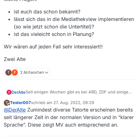
ist euch das schon bekannt?
lässt sich das in die Mediathekview implementieren
(so wie jetzt schon die Untertitel)?
ist das vieleicht schon in Planung?
Wir wären auf jeden Fall sehr interessiert!!
Zwei Alte
T
P
2 Antworten
Seit einigen Wochen gibt es bei ARD, ZDF und einigen
DerAlte
D
(zunehmend mehr) dritten Programmen, über die
Tester007
schrieb am
27. Aug. 2022, 09:29
T
Option “Klare Sprache” einen bearbeiteten Audio-
Meine Fragen:
zuletzt editiert von
Offline
@
DerAlte
Zumindest diverse Tatorte erscheinen bereits
Anteil des Films einzustellen. Da sind dann
Nebengeräusche und Musik gedämpft, so dass die
ist euch das schon bekannt?
seit längerer Zeit in der normalen Version und in “klarer
Dialoge verständlicher sind.
Wir wären auf jeden Fall sehr interessiert!!
lässt sich das in die Mediathekview
Sprache”. Diese zeigt MV auch entsprechend an.
implementieren (so wie jetzt schon die
Untertitel)?
Zwei Alte
ist das vieleicht schon in Planung?