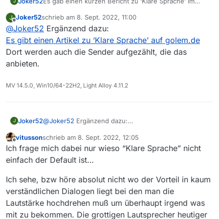
Joker52
Es gab einen kurzen Bericht zu ‘Klare Sprache’ im
J
NDR; war (ist noch?) auch in der Mediathek zu finden.
Joker52
schrieb am
8. Sept. 2022, 11:00
J
Bei ‘klarer Sprache’ werden die
zuletzt editiert von
Offline
@
Joker52
Ergänzend dazu:
Umgebungsgeräusche, die der Tondesigner mit der
Sprache gemischt hat, technisch reduziert.
Es gibt einen Artikel zu ‘Klare Sprache’ auf golem.de
Wer einen TV mit HBBTV hat, soll, so der Bericht, die
Dort werden auch die Sender aufgezählt, die das
Tonspur ‘Klare Sprache’ auswählen können. Mein
anbieten.
altes TV-Gerät kann das noch nicht.
MV 14.5.0, Win10/64-22H2, Light Alloy 4.11.2
Joker52
@
Joker52
Ergänzend dazu:
J
Es gibt einen Artikel zu ‘Klare Sprache’ auf golem.de
vitusson
schrieb am
8. Sept. 2022, 12:05
Dort werden auch die Sender aufgezählt, die das
zuletzt editiert von
Offline
Ich frage mich dabei nur wieso “Klare Sprache” nicht
anbieten.
einfach der Default ist…
Ich sehe, bzw höre absolut nicht wo der Vorteil in kaum
verständlichen Dialogen liegt bei den man die
Lautstärke hochdrehen muß um überhaupt irgend was
mit zu bekommen. Die grottigen Lautsprecher heutiger