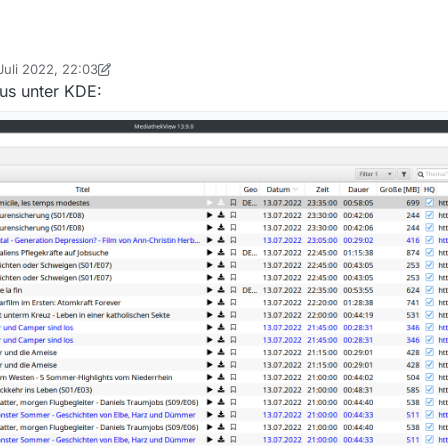
 Juli 2022, 22:03
t von DerReisende77
aus unter KDE:
5.0
ARO (64-bit)
e™ i5-6300U CPU @ 2.40GHz
her
 HD Graphics 520