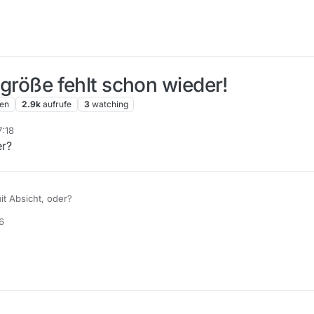
ftgröße fehlt schon wieder!
en
2.9k
aufrufe
3
watching
7:18
er?
it Absicht, oder?
36