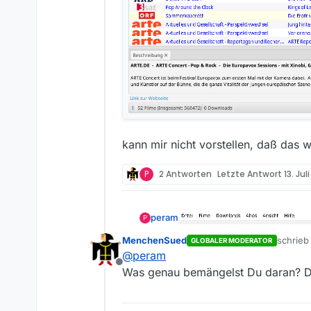
kann mir nicht vorstellen, daß das 
P
2 Antworten
Letzte Antwort
13. Jul
peram
P
MenchenSued
schrie
GLOBALER MODERATOR
zuletzt 
@
peram
Offline
Was genau bemängelst Du daran? Die