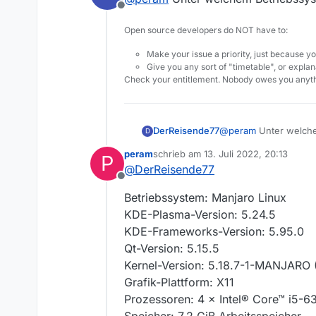
das ist ein hochauflösendes Bi
Offline
Screenshot_20220713_071253
Open source developers do NOT have to:
sieht das für Dich normal aus?
Make your issue a priority, just because yo
Give you any sort of "timetable", or explana
Check your entitlement. Nobody owes you anyth
kann mir nicht vorstellen, da
DerReisende77
@
peram
Unter welch
D
peram
schrieb am
13. Juli 2022, 20:13
P
zuletzt editiert von
@
DerReisende77
Offline
Betriebssystem: Manjaro Linux
KDE-Plasma-Version: 5.24.5
KDE-Frameworks-Version: 5.95.0
Qt-Version: 5.15.5
Kernel-Version: 5.18.7-1-MANJARO (
Grafik-Plattform: X11
Prozessoren: 4 × Intel® Core™ i5