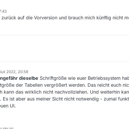
7:43
n.
 zurück auf die Vorversion und brauch mich künftig nicht 
 Juli 2022, 20:58
 von
ngefähr dieselbe
Schriftgröße wie euer Betriebssystem h
tgröße der Tabellen vergrößert werden. Das reicht euch nic
h kann das wirklich nicht nachvollziehen. Und weiterhin ka
Es ist aber aus meiner Sicht nicht notwendig - zumal funkti
uen UI.
u say so.