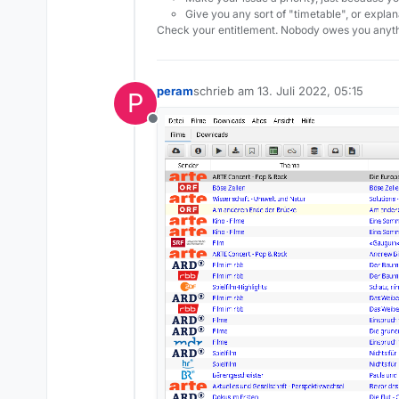
Give you any sort of "timetable", or explana
Check your entitlement. Nobody owes you anyth
peram
schrieb am
13. Juli 2022, 05:15
P
zuletzt editiert von
Offline