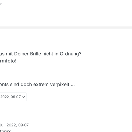
16
as mit Deiner Brille nicht in Ordnung?
irmfoto!
Fonts sind doch extrem verpixelt …
i 2022, 09:07
ß das wirklich so aussehen muss …
Juli 2022, 09:07
 ist was mit Deiner Brille nicht in Ordnung?
 von
stem?