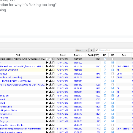
tion for why it´s "taking too long".
ing.