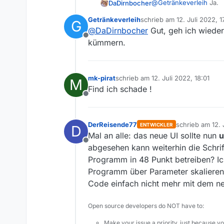
@
Getränkeverleih
Ja.
DaDirnbocher
Getränkeverleih
schrieb am
12. Juli 2022, 1
G
Hint: Change-Log lese
zuletzt editiert von
@
DaDirnbocher
Gut, geh ich wieder
Offline
kümmern.
mk-pirat
schrieb am
12. Juli 2022, 18:01
M
zuletzt editiert von
Find ich schade !
Offline
DerReisende77
schrieb am
12.
ENTWICKLER
D
zuletzt editiert
Mal an alle: das neue UI sollte nun
u
Offline
abgesehen kann weiterhin die Schrif
Programm in 48 Punkt betreiben? Ic
Programm über Parameter skalieren. 
Code einfach nicht mehr mit dem ne
Open source developers do NOT have to:
Make your issue a priority, just because yo