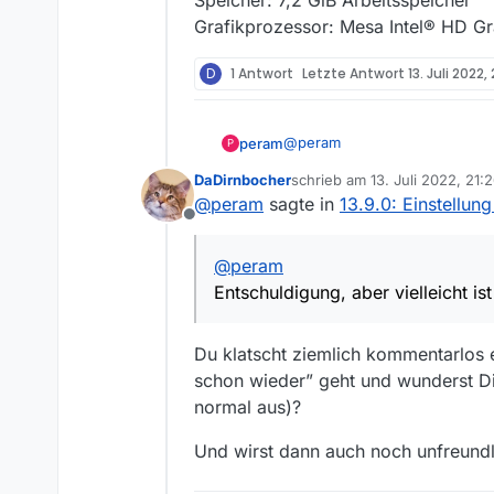
Speicher: 7,2 GiB Arbeitsspeicher
Grafikprozessor: Mesa Intel® HD G
D
1 Antwort
Letzte Antwort
13. Juli 2022,
@
peram
peram
P
DaDirnbocher
schrieb am
13. Juli 2022, 21:
Entschuldigung, aber vielleicht
zuletzt editiert von
@
peram
sagte in
13.9.0: Einstellun
das ist ein hochauflösendes Bi
Offline
Screenshot_20220713_071253
@
peram
sieht das für Dich normal aus?
Entschuldigung, aber vielleicht is
Du klatscht ziemlich kommentarlos e
schon wieder” geht und wunderst Dic
normal aus)?
Und wirst dann auch noch unfreundl