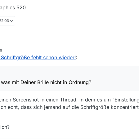
raphics 520
 22:03
26
 ist was mit Deiner Brille nicht in Ordnung?
g Schriftgröße fehlt schon wieder!
:
ldschirmfoto!
.png
 die Fonts sind doch extrem verpixelt …
t was mit Deiner Brille nicht in Ordnung?
inen Screenshot in einen Thread, in dem es um “Einstellung
h echt, dass sich jemand auf die Schriftgröße konzentriert
ich?