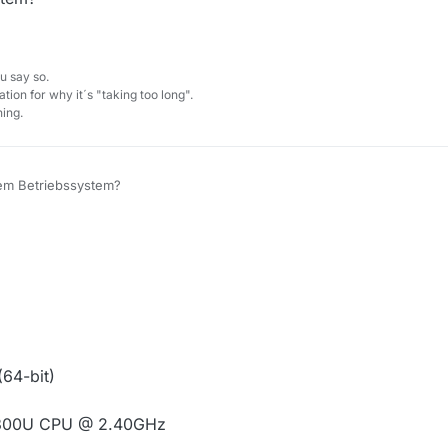
ldschirmfoto!
.png
 die Fonts sind doch extrem verpixelt …
u say so.
tion for why it´s "taking too long".
ing.
ß das wirklich so aussehen muss …
em Betriebssystem?
64-bit)
-6300U CPU @ 2.40GHz