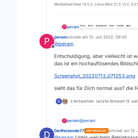
MediathekView 14.5.0, Linux Mint 21.3, VLC 3.0.
peram
P
peram
schrieb am
13. Juli 2022, 09:03
P
zuletzt editiert von
@
peram
Offline
Entschuldigung, aber vielleicht ist w
das ist ein hochauflösendes Bildsch
Screenshot_20220713_071253.png
sieht das für Dich normal aus? die 
D
2 Antworten
Letzte Antwort
13. Jul
kann mir nicht vorstellen, da
@
peram
peram
P
DerReisende77
schrieb am
13. 
ENTWICKLER
D
Entschuldigung, aber vielleicht
zuletzt editiert
@
peram
Unter welchem Betriebssy