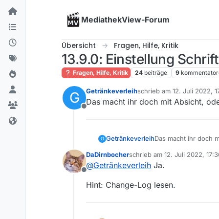
Skip to content
MediathekView-Forum
Übersicht
Fragen, Hilfe, Kritik
13.9.0: Einstellung Schri
Fragen, Hilfe, Kritik
24
beiträge
9
kommentator
Getränkeverleih
schrieb am
12. Juli 2022, 1
G
zuletzt editiert von
Das macht ihr doch mit Absicht, od
Offline
Getränkeverleih
Das macht ihr doch m
G
DaDirnbocher
schrieb am
12. Juli 2022, 17:
zuletzt editiert von
@
Getränkeverleih
Ja.
Offline
Hint: Change-Log lesen.