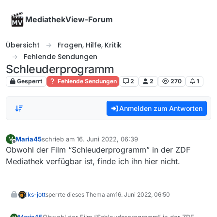
Skip to content
MediathekView-Forum
Übersicht
Fragen, Hilfe, Kritik
Fehlende Sendungen
Schleuderprogramm
Gesperrt
Fehlende Sendungen
2
2
270
1
Anmelden zum Antworten
Maria45
schrieb am
16. Juni 2022, 06:39
M
zuletzt editiert von
Offline
Obwohl der Film “Schleuderprogramm” in der ZDF
Mediathek verfügbar ist, finde ich ihn hier nicht.
iks-jott
sperrte dieses Thema am
16. Juni 2022, 06:50