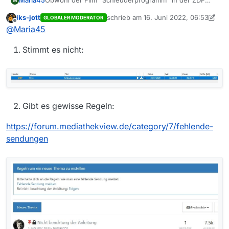
Maria45
Obwohl der Film “Schleuderprogramm” in der ZDF
M
Mediathek verfügbar ist, finde ich ihn hier nicht.
iks-jott
schrieb am
16. Juni 2022, 06:53
GLOBALER MODERATOR
zuletzt editiert von iks-jott
Offline
@
Maria45
Stimmt es nicht:
Gibt es gewisse Regeln:
https://forum.mediathekview.de/category/7/fehlende-
sendungen