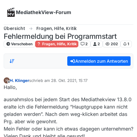
Skip to content
MediathekView-Forum
Übersicht
Fragen, Hilfe, Kritik
Fehlermeldung bei Programmstart
Verschoben
Fragen, Hilfe, Kritik
2
2
202
1
Anmelden zum Antworten
H. Klinger
schrieb am
28. Okt. 2021, 15:17
H
zuletzt editiert von
Offline
Hallo,
ausnahmslos bei jedem Start des Mediathekview 13.8.0
eralte ich die Fehlermeldung “Hauptgruppe kann nicht
geladen werden”. Nach dem weg-klicken arbeitet das
Prg. aber wie gewohnt.
Mein Fehler oder kann ich etwas dagegen unternehmen?
Vielen Dank und bleibt alle gesund!