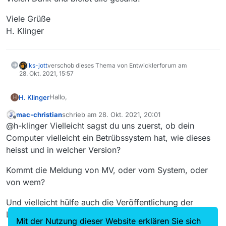
Viele Grüße
H. Klinger
iks-jott
verschob dieses Thema von Entwicklerforum am
28. Okt. 2021, 15:57
Hallo,
H. Klinger
H
mac-christian
schrieb am
28. Okt. 2021, 20:01
ausnahmslos bei jedem Start des Mediathekview
zuletzt editiert von
Offline
@h-klinger Vielleicht sagst du uns zuerst, ob dein
13.8.0 eralte ich die Fehlermeldung “Hauptgruppe
kann nicht geladen werden”. Nach dem weg-klicken
Viele Grüße
Computer vielleicht ein Betrübssystem hat, wie dieses
arbeitet das Prg. aber wie gewohnt.
H. Klinger
heisst und in welcher Version?
Mein Fehler oder kann ich etwas dagegen
unternehmen?
Kommt die Meldung von MV, oder vom System, oder
Vielen Dank und bleibt alle gesund!
von wem?
Und vielleicht hülfe auch die Veröffentlichung der
Logdatei.
Mit der Nutzung dieser Website erklären Sie sich