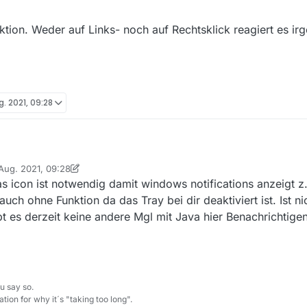
nktion. Weder auf Links- noch auf Rechtsklick reagiert es ir
g. 2021, 09:28
 Aug. 2021, 09:28
ows 10 Pro x64 das Update von Version 13.7.1 auf 13.8.0 eingespielt. Sow
t von DerReisende77
s icon ist notwendig damit windows notifications anzeigt z
 minimieren’ unter Einstellungen/Allgemeines ist bei mir traditionell deak
int nach dem Programmstart - zusätzlich zum normalen Symbol in der Ta
uch ohne Funktion da das Tray bei dir deaktiviert ist. Ist ni
atus korrekt anzeigt - das folgende Trayleisten-Symbol:
t es derzeit keine andere Mgl mit Java hier Benachrichtig
erlei Funktion. Weder auf Links- noch auf Rechtsklick reagiert es irgend
u say so.
tion for why it´s "taking too long".