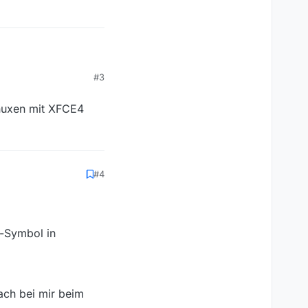
#3
eit funktioniert alles.
tiviert. Das ist nach
skleiste, das auch
inuxen mit XFCE4
wie. Ich vermute mal,
#4
y-Symbol in
fach bei mir beim