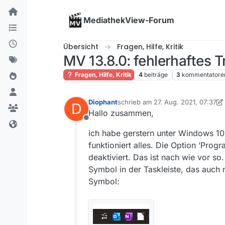
Skip to content
MediathekView-Forum
Übersicht
Fragen, Hilfe, Kritik
MV 13.8.0: fehlerhaftes 
Fragen, Hilfe, Kritik
4
beiträge
3
kommentatore
Diophant
schrieb am
27. Aug. 2021, 07:37
D
zuletzt editiert von Diophant
Hallo zusammen,
Offline
ich habe gerstern unter Windows 10 
funktioniert alles. Die Option ‘Progr
deaktiviert. Das ist nach wie vor 
Symbol in der Taskleiste, das auch 
Symbol: