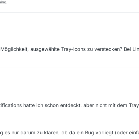
ing.
ows 10 Pro x64 das Update von Version 13.7.1 auf 13.8.0 eingespielt. Sow
 minimieren’ unter Einstellungen/Allgemeines ist bei mir traditionell deak
int nach dem Programmstart - zusätzlich zum normalen Symbol in der Ta
 Möglichkeit, ausgewählte Tray-Icons zu verstecken? Bei L
atus korrekt anzeigt - das folgende Trayleisten-Symbol:
erlei Funktion. Weder auf Links- noch auf Rechtsklick reagiert es irgend
tifications hatte ich schon entdeckt, aber nicht mit dem Tra
ing es nur darum zu klären, ob da ein Bug vorliegt (oder ein