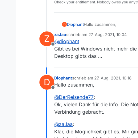
Check your entitlement. Nobody owes you anyth
Hallo zusammen,
Diophant
D
zaJaa
schrieb am
27. Aug. 2021, 10:04
Z
ich habe gerstern unter Wind
zuletzt editiert von
@
diophant
Die Option ‘Programm ins Tray
Offline
wie vor so. Trotzdem ersche
Gibt es bei Windows nicht mehr die
nach wie vor den Downloadst
Desktop gibts das …
Das Icon hat allerdings kein
das ist ein (kleiner) Bug?
Diophant
schrieb am
27. Aug. 2021, 10:18
Gruß, Diophant
D
zuletzt editiert von
Hallo zusammen,
Offline
@
DerReisende77
:
Ok, vielen Dank für die Info. Die No
Verbindung gebracht.
@
zaJaa
:
Klar, die Möglichkeit gibt es. Mir g