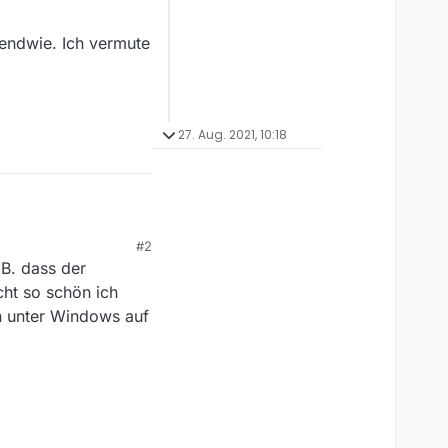
gendwie. Ich vermute
27. Aug. 2021, 10:18
#2
eit funktioniert alles.
.B. dass der
tiviert. Das ist nach
skleiste, das auch
cht so schön ich
en unter Windows auf
wie. Ich vermute mal,