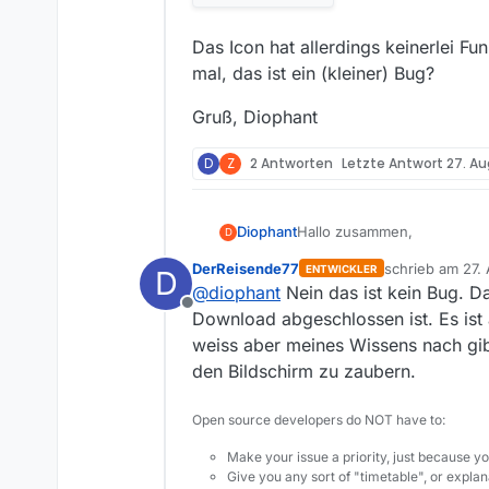
Das Icon hat allerdings keinerlei Fu
mal, das ist ein (kleiner) Bug?
Gruß, Diophant
D
Z
2 Antworten
Letzte Antwort
27. Au
Hallo zusammen,
Diophant
D
DerReisende77
schrieb am
27.
ENTWICKLER
D
ich habe gerstern unter Wind
zuletzt editier
@
diophant
Nein das ist kein Bug. Da
Die Option ‘Programm ins Tray
Offline
wie vor so. Trotzdem ersche
Download abgeschlossen ist. Es ist a
nach wie vor den Downloadst
weiss aber meines Wissens nach gib
den Bildschirm zu zaubern.
Das Icon hat allerdings kein
das ist ein (kleiner) Bug?
Open source developers do NOT have to:
Gruß, Diophant
Make your issue a priority, just because yo
Give you any sort of "timetable", or explana