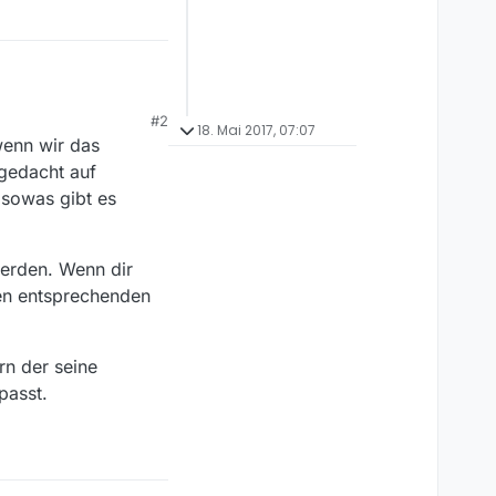
#2
theken ZDF usw. nicht
18. Mai 2017, 07:07
wenn wir das
.de”, garnicht
ür Gründe? Das verstehe ich nicht, denn der Vorgänger W. Xaver hatte immer unverzüglich geantwortet.
 gedacht auf
 sowas gibt es
erden. Wenn dir
nen entsprechenden
n der seine
passt.