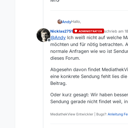
MfG
Hallo,
Andy
Nicklas2751
schrieb am
18
ADMINISTRATOR
abgesehen davon, das viele Sen
zuletzt editie
@
Andy
Ich weiß nicht auf welche Ma
in der MediathekView zum Download bereitgestellt werden, wie z.B. manche deutsche Krimi’s, find
Offline
ärgerlich, das auf meine gesen
möchten und für nötig betrachten. An
reagiert wird.
Auch standen alle Sendungen z
normale Anfragen wie wo ist Sendun
Wer kann mir eine Antwort geb
MfG
dieses Forum.
Abgesehn davon findet MediathekV
eine konkrete Sendung fehlt lies di
Beitrag.
Oder kurz gesagt: Wir haben besser
Sendung gerade nicht findet weil, in 
MediathekView Entwickler | Bugs?:
Anleitung F