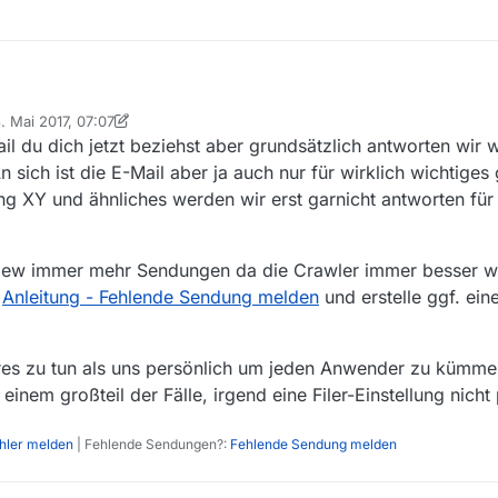
. Mai 2017, 07:07
dungen, im Gegensatz zu früher, aus den öffentlich rechtlichen Media
rt von Nicklas2751
il du dich jetzt beziehst aber grundsätzlich antworten wir 
e ich es auch sehr
dete Mail-Anfragen und Erinnerungen, gesendet an “info@mediathekview
Gibt es daf
 sich ist die E-Mail aber ja auch nur für wirklich wichtiges
um DL bereit.
g XY und ähnliches werden wir erst garnicht antworten für
en? Danke.
iew immer mehr Sendungen da die Crawler immer besser w
e
Anleitung - Fehlende Sendung melden
und erstelle ggf. ei
es zu tun als uns persönlich um jeden Anwender zu kümmer
einem großteil der Fälle, irgend eine Filer-Einstellung nicht 
ehler melden
| Fehlende Sendungen?:
Fehlende Sendung melden