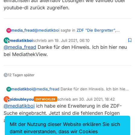
einfachsten auf alternativ Lösungen wie Vavideo oder
youtube-dl zurück zugreifen.
@
mediatikboi
sagte in
ZDF "Die Bergretter",
media_fread
M
Staffel 12, Folge 2
:
mediatikboi
schrieb am
19. Juli 2021, 06:10
M
zuletzt editiert von
Offline
@
media_fread
Danke für den Hinweis. Ich bin hier neu
diese Folge bereitzustellen
bei MediathekView.
Hier wird nichts “bereitgestellt” entweder die
Crawler finden eine Sendung und sie landet in
der Liste oder nicht. Generell Anpassungen am
Wenn einzelne Folgen fehlen ist es immer am
12 Tagen später
Crawler werden nur gemacht wenn grundsätzlich
einfachsten auf alternativ Lösungen wie Vavideo
etwas “übersehen” wird aber nicht bei einzelnen
oder youtube-dl zurück zugreifen.
mediatikboi
@
media_fread
Danke für den Hinweis. Ich bin hier
M
fehlenden Beiträgen.
neu bei MediathekView.
pidoubleyou
schrieb am
30. Juli 2021, 18:42
P
ENTWICKLER
zuletzt editiert von
Offline
@
mediatikboi
ich habe eine Erweiterung in die ZDF-
Suche eingebracht. Jetzt sind die fehlenden Folgen
auch in MV vorhanden.
Mit der Nutzung dieser Website erklären Sie sich
damit einverstanden, dass wir Cookies