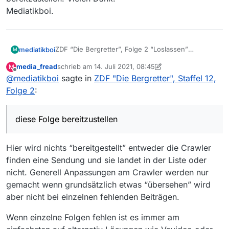
Mediatikboi.
ZDF “Die Bergretter”, Folge 2 “Loslassen”
mediatikboi
M
https://www.zdf.de/serien/die-
media_fread
schrieb am
14. Juli 2021, 08:45
M
bergretter/loslassen-122.html Ich vermisse diese
Vielleicht findet sich ja eine Möglichkeit, diese
zuletzt editiert von media_fread
Offline
@
mediatikboi
sagte in
ZDF "Die Bergretter", Staffel 12,
Folge auch in MediathekView Web.
Folge bereitzustellen. Vielen Dank.
Mediatikboi.
Folge 2
:
diese Folge bereitzustellen
Hier wird nichts “bereitgestellt” entweder die Crawler
finden eine Sendung und sie landet in der Liste oder
nicht. Generell Anpassungen am Crawler werden nur
gemacht wenn grundsätzlich etwas “übersehen” wird
aber nicht bei einzelnen fehlenden Beiträgen.
Wenn einzelne Folgen fehlen ist es immer am