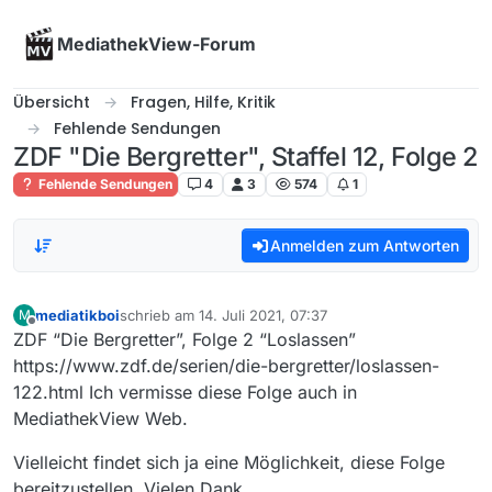
Skip to content
MediathekView-Forum
Übersicht
Fragen, Hilfe, Kritik
Fehlende Sendungen
ZDF "Die Bergretter", Staffel 12, Folge 2
Fehlende Sendungen
4
3
574
1
Anmelden zum Antworten
mediatikboi
schrieb am
14. Juli 2021, 07:37
M
zuletzt editiert von
Offline
ZDF “Die Bergretter”, Folge 2 “Loslassen”
https://www.zdf.de/serien/die-bergretter/loslassen-
122.html Ich vermisse diese Folge auch in
MediathekView Web.
Vielleicht findet sich ja eine Möglichkeit, diese Folge
bereitzustellen. Vielen Dank.