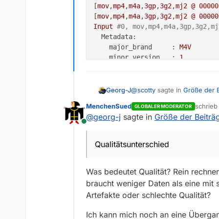
[
mov
,
mp4
,
m4a
,
3gp
,
3g2
,
mj2
@
00000
[
mov
,
mp4
,
m4a
,
3gp
,
3g2
,
mj2
@
00000
Input
#0, mov,mp4,m4a,3gp,3g2,mj
Metadata:
major_brand     :
M4V
minor_version   :
1
compatible_brands:
isomavc1m
creation_time   :
2021-05-19
Duration:
00
:48:00.04,
start:
@
scotty
sagte in
Größe der B
Georg-J
Stream
#0:0(und): Video: h26
MenchenSued
schrie
GLOBALER MODERATOR
Metadata:
zuletzt 
@
georg-j
sagte in
Größe der Beiträg
OK, die “kleine” Folge ist
creation_time   :
2021-05-
Online
Qualitätsunterschied.
handler_name    :
ETI
ISO
Leider erklärt das den Qualit
encoder         :
Elementa
Bitrate der mdr-Version in d
Qualitätsunterschied
Stream
#0:1(deu): Audio: aac
>"S:\Install\ffmpeg\ff
Metadata:
ffprobe version 4.3.1 
creation_time   :
2021-05-
Was bedeutet Qualität? Rein rechne
  built with gcc 10.2.1
handler_name    :
ETI
ISO
  configuration: --ena
braucht weniger Daten als eine mit
  libavutil      56. 51
Artefakte oder schlechte Qualität?
  libavcodec     58. 91
>"S:\Install\ffmpeg\ffmpeg-4.3.1
  libavformat    58. 45
ffprobe
version
4.3
.1
Copyright
Ich kann mich noch an eine Übergan
  libavdevice    58. 10