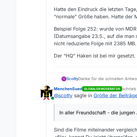
Hatte den Eindruck die letzten Tage, 
“normale” Größe haben. Hatte der 
Beispiel Folge 252: wurde von MDR 
(Datumsangabe 23.5., auf die man si
nicht reduzierte Folge mit 2385 MB
Der “HQ” Haken ist bei mir gesetzt.
Danke für die schnellen Antwort
Scotty
S
Größe ca. 2,2 GB (bei mir im 
MenchenSued
schrie
GLOBALER MODERATOR
Hatte den Eindruck die letzten 
zuletzt 
@
scotty
sagte in
Größe der Beiträge 
“normale” Größe haben. Hatte
Online
Beispiel Folge 252: wurde von
auf die man sich aber nicht ve
In aller Freundschaft - die jungen
MB. Man muss also offenbar s
Der “HQ” Haken ist bei mir ges
Sind die Filme miteinander verglei