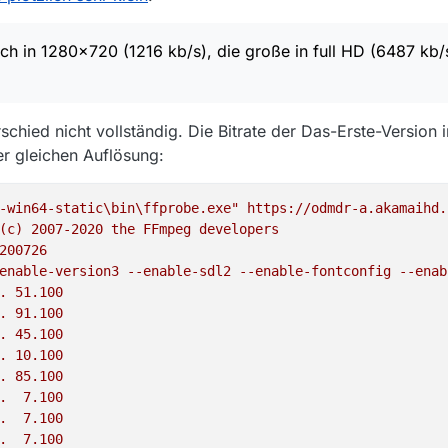
.
lich in 1280x720 (1216 kb/s), die große in full HD (6487 kb/s
rschied nicht vollständig. Die Bitrate der Das-Erste-Version 
er gleichen Auflösung:
-win64-static\bin\ffprobe.exe"
https://odmdr-a.akamaihd.
(c)
2007
-2020
the
FFmpeg
developers
200726
enable-version3
--enable-sdl2
--enable-fontconfig
--enab
.
51.100
.
91.100
.
45.100
.
10.100
.
85.100
.
7.100
.
7.100
.
7.100