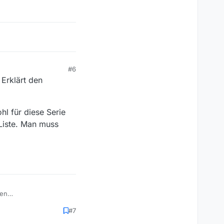
#6
 Erklärt den
l für diese Serie
Liste. Man muss
den
#7
iese Serie ein
 muss künftig also