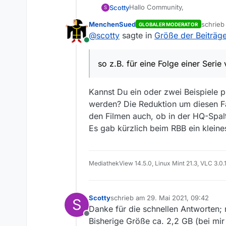
Hallo Community,
Scotty
S
MenchenSued
schrie
GLOBALER MODERATOR
vielleicht bin ich nicht der ei
zuletzt 
@
scotty
sagte in
Größe der Beiträge 
aus den Mediatheken von ARD un
Online
Serie von 2,2 GB auf ca. 450 M
Der Kundenservice von ARD hat
HD Fan inakzeptabel), die mittl
ursprünglichen Größe angebot
so z.B. für eine Folge einer Seri
Hat jemand ähnliche Beobachtu
Softwareproblem bei mir?
Über eine Antwort würde ich m
Kannst Du ein oder zwei Beispiele
werden? Die Reduktion um diesen Fak
Danke,
Ralf
den Filmen auch, ob in der HQ-Spalte
Es gab kürzlich beim RBB ein klein
MediathekView 14.5.0, Linux Mint 21.3, VLC 3.0.
Scotty
schrieb am
29. Mai 2021, 09:42
S
zuletzt editiert von
Danke für die schnellen Antworten; mi
Offline
Bisherige Größe ca. 2,2 GB (bei mir