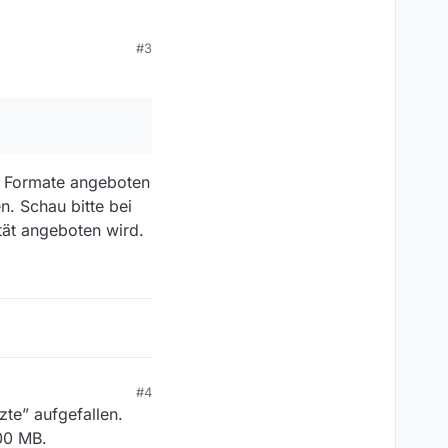
#3
 der ladbaren Beiträge
. für eine Folge einer
itätsverlust (für einen
würden in ihrer
ch ein
e Formate angeboten
n. Schau bitte bei
ität angeboten wird.
#4
zte” aufgefallen.
600 MB.