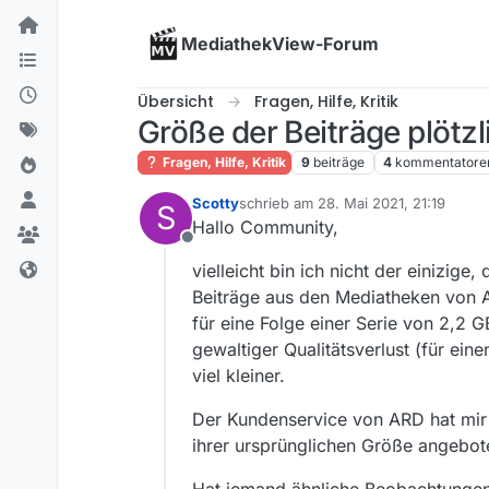
Skip to content
MediathekView-Forum
Übersicht
Fragen, Hilfe, Kritik
Größe der Beiträge plötzl
Fragen, Hilfe, Kritik
9
beiträge
4
kommentatore
Scotty
schrieb am
28. Mai 2021, 21:19
S
zuletzt editiert von
Hallo Community,
Offline
vielleicht bin ich nicht der einizig
Beiträge aus den Mediatheken von AR
für eine Folge einer Serie von 2,2 G
gewaltiger Qualitätsverlust (für ein
viel kleiner.
Der Kundenservice von ARD hat mir 
ihrer ursprünglichen Größe angebot