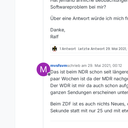
Hat jemand ähnliche Beobachtungen 
Softwareproblem bei mir?
Über eine Antwort würde ich mich f
Danke,
Ralf
1 Antwort
Letzte Antwort
29. Mai 2021,
mvsfsvm
schrieb am
29. Mai 2021, 00:12
M
zuletzt editiert von
Das ist beim NDR schon seit längere
Offline
paar Wochen ist da der MDR nachgez
Der WDR ist mir da auch schon aufg
ganzen Sendungen erscheinen unter A
Beim ZDF ist es auch nichts Neues,
Sekunde statt mit nur 25 und mit et