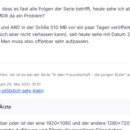
dass es fast alle Folgen der Serie betrifft, heute sehe ich a
MDR da ein Problem?
und ARD in der Größe 510 MB vor ein paar Tagen veröffent
ch aber nicht verlassen kann), seit heute sehe mit Datum 2
. Man muss also offenbar sehr aufpassen.
en; mir ist es bei der Serie “In aller Freundschaft - die jungen Ärzte” a
Archiv), jetzt wohl einige nur noch zwischen 400 und 600 MB.
b am
29. Mai 2021, 10:01
Tage, dass es fast alle Folgen der Serie betrifft, heute sehe ich aber wie
editiert von
plötzlich sehr klein
:
 der MDR da ein Problem?
 MDR und ARD in der Größe 510 MB vor ein paar Tagen veröffentlicht (
rlassen kann), seit heute sehe mit Datum 20.5. aber auch eine nicht red
 Ärzte
ehr aufpassen.
etzt.
chbar oder ist der eine 1920x1080 und der andere 1280x720?