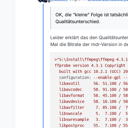
Offline
genau hinsehen…
Danke an alle für eure Beiträge
OK, die “kleine” Folge ist tatsäch
Qualitätsunterschied.
Leider erklärt das den Qualitätsunte
Mal die Bitrate der mdr-Version in d
>"S:\Install\ffmpeg\ffmpeg-4.3.1
ffprobe
version
4.3
.1
Copyright
built
with
gcc
10.2
.1
(GCC)
20
configuration:
--enable-gpl
--
libavutil
56
.
51.100
/
56
libavcodec
58
.
91.100
/
58
libavformat
58
.
45.100
/
58
libavdevice
58
.
10.100
/
58
libavfilter
7
.
85.100
/
7
libswscale
5
.
7.100
/
5
libswresample
3
.
7.100
/
3
libpostproc
55
.
7.100
/
55