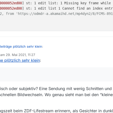
0000052ed00
] 
st: 1 edit list: 1 Missing key frame while 
0000052ed00
] 
st: 1 edit list 1 Cannot find an index entr
2, from 'https://odmdr-a.akamaihd.net/mp4dyn2/8/FCMS-891
p42
T06:43:57.000000Z
0.000000
,
bitrate:
1416 
kb/s
eiträge plötzlich sehr klein
:
4 (High) (avc1 / 0x31637661), yuv420p, 1280x720 [SAR 1:1
b am
29. Mai 2021, 11:27
editiert von
e plötzlich sehr klein
:
 tatsächlich in 1280x720 (1216 kb/s), die große in full HD (6487 kb/s). Erk
19T06:43:57.000000Z
Video
Media
Handler
ätsunterschied nicht vollständig. Die Bitrate der Das-Erste-Version in 128
l
H.264
er gleichen Auflösung:
 (LC) (mp4a / 0x6134706D), 48000 Hz, stereo, fltp, 192 k
mpeg-4.3.1-win64-static\bin\ffprobe.exe" https://odmdr-a
Copyright (c) 2007-2020 the FFmpeg developers

19T06:43:57.000000Z
risch oder subjektiv? Eine Sendung mit wenig Schnitten u
 (GCC) 20200726

Audio
Media
Handler
ble-gpl --enable-version3 --enable-sdl2 --enable-fontcon
 schnellen Bildwechseln. Wo genau sieht man bei den “klei
.100 / 56. 51.100

.100 / 58. 91.100

-win64-static\bin\ffprobe.exe"
https://pdvideosdaserste-
.100 / 58. 45.100

(c)
2007
-2020
the
FFmpeg
developers
gszeit beim ZDF-Lifestream erinnern, als Gesichter in dunk
.100 / 58. 10.100
