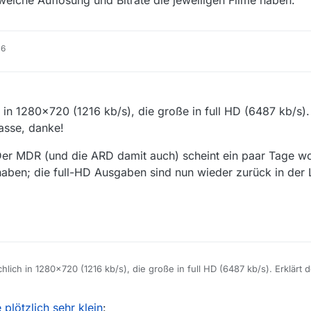
 welche Auflösung und Bitrate die jeweiligen Filme haben.
16
ch in 1280x720 (1216 kb/s), die große in full HD (6487 kb/s).
lasse, danke!
Der MDR (und die ARD damit auch) scheint ein paar Tage woh
haben; die full-HD Ausgaben sind nun wieder zurück in der 
ächlich in 1280x720 (1216 kb/s), die große in full HD (6487 kb/s). Erklärt 
war klasse, danke!
ich: Der MDR (und die ARD damit auch) scheint ein paar Tage wohl für d
plötzlich sehr klein
:
 haben; die full-HD Ausgaben sind nun wieder zurück in der Liste. Man