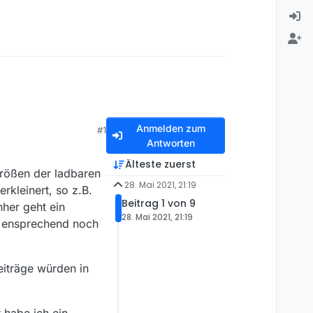
Anmelden zum
#1
Antworten
Älteste zuerst
 Größen der ladbaren
28. Mai 2021, 21:19
rkleinert, so z.B.
Beitrag 1 von 9
nher geht ein
28. Mai 2021, 21:19
st ensprechend noch
iträge würden in