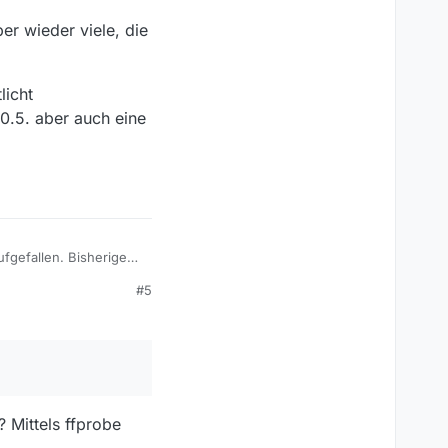
ber wieder viele, die
licht
0.5. aber auch eine
ufgefallen. Bisherige
#5
der viele, die
Datumsangabe 23.5.,
uzierte Folge mit 2385
 Mittels ffprobe