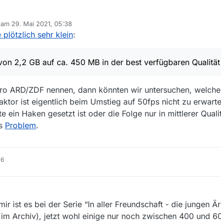
b am
29. Mai 2021, 05:38
nizige, der das beobachtet hat: Seit einigen Tagen haben sich die Größen
editiert von
plötzlich sehr klein
:
d ZDF in der Filmliste des MediathekView drastisch verkleinert, so z.B
B in der best verfügbaren Qualität. Damit einher geht ein gewaltiger Qual
 mir versichert, keine Änderung vorgenommen zu haben; alle Beiträge 
ere und geringe Qualität ist ensprechend noch viel kleiner.
en.
e von 2,2 GB auf ca. 450 MB in der best verfügbaren Qualität
ngen gemacht und vielleicht eine Lösung für das Problem? Oder habe i
ich freuen!
 pro ARD/ZDF nennen, dann könnten wir untersuchen, welch
tor ist eigentlich beim Umstieg auf 50fps nicht zu erwarte
 ein Haken gesetzt ist oder die Folge nur in mittlerer Qual
es
Problem
.
16
r ist es bei der Serie “In aller Freundschaft - die jungen Är
 im Archiv), jetzt wohl einige nur noch zwischen 400 und 