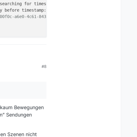
searching for timestamp:
0
y before timestamp:
0
.
00f0c-a6e0-4c61-8430-6b81e2ef7792-be7c2950aac6_89.mp4':
 DAR 16:9], 1216 kb/s, 50 fps, 50 tbr, 50k tbn, 100 tbc 
#8
lärt den
0x720 ist 2,5 Mal die
b/s (default)
.akamaihd.net/mp4dyn2/8/FCMS-89100f0c-a6e0-4c61-8430-6b81
nd kaum Bewegungen
fig --enable-gnutls --enable-iconv --enable-libass --ena
nen” Sendungen
a.akamaihd.net/int/2021/05/11/5a112c75-266a-499f-a71d-db
len Szenen nicht