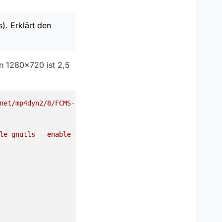
). Erklärt den
in 1280x720 ist 2,5
net/mp4dyn2/8/FCMS-89100f0c-a6e0-4c61-8430-6b81e2ef7792-
le-gnutls
--enable-iconv
--enable-libass
--enable-libdav