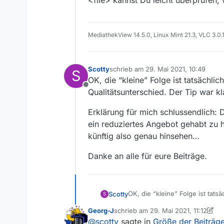
<file> kannst Du leicht überprüfen,
MediathekView 14.5.0, Linux Mint 21.3, VLC 3.0.
Scotty
schrieb am
29. Mai 2021, 10:49
S
zuletzt editiert von
OK, die “kleine” Folge ist tatsächli
Offline
Qualitätsunterschied. Der Tip war k
Erklärung für mich schlussendlich: 
ein reduziertes Angebot gehabt zu 
künftig also genau hinsehen…
Danke an alle für eure Beiträge.
OK, die “kleine” Folge ist tats
Scotty
S
Qualitätsunterschied. Der Tip 
Georg-J
schrieb am
29. Mai 2021, 11:12
Erklärung für mich schlussendl
zuletzt editiert von Georg-J
@
scotty
sagte in
Größe der Beiträge 
reduziertes Angebot gehabt zu