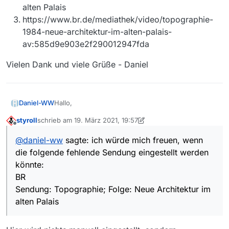
alten Palais
https://www.br.de/mediathek/video/topographie-
1984-neue-architektur-im-alten-palais-
av:585d9e903e2f290012947fda
Vielen Dank und viele Grüße - Daniel
Hallo,
Daniel-WW
styroll
schrieb am
19. März 2021, 19:57
ich würde mich freuen, wenn die folgende
zuletzt editiert von styroll
Offline
fehlende Sendung eingestellt werden könnte:
@
daniel-ww
sagte: ich würde mich freuen, wenn
BR
die folgende fehlende Sendung eingestellt werden
Vielen Dank und viele Grüße - Daniel
Sendung: Topographie; Folge: Neue
Architektur im alten Palais
könnte:
https://www.br.de/mediathek/video/topograp
BR
hie-1984-neue-architektur-im-alten-palais-
Sendung: Topographie; Folge: Neue Architektur im
av:585d9e903e2f290012947fda
alten Palais