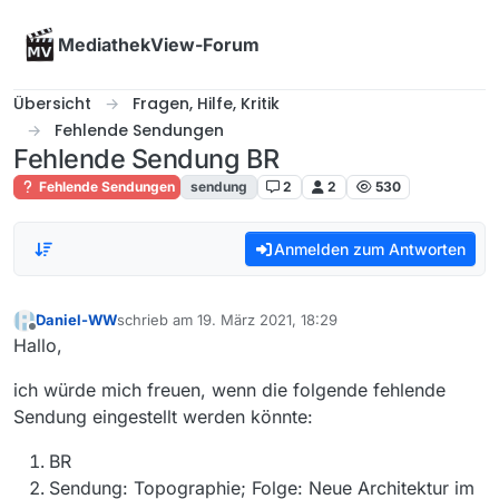
Skip to content
MediathekView-Forum
Übersicht
Fragen, Hilfe, Kritik
Fehlende Sendungen
Fehlende Sendung BR
Fehlende Sendungen
sendung
2
2
530
Anmelden zum Antworten
Daniel-WW
schrieb am
19. März 2021, 18:29
zuletzt editiert von
Offline
Hallo,
ich würde mich freuen, wenn die folgende fehlende
Sendung eingestellt werden könnte:
BR
Sendung: Topographie; Folge: Neue Architektur im