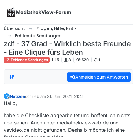
Skip to content
MediathekView-Forum
Übersicht
Fragen, Hilfe, Kritik
Fehlende Sendungen
zdf - 37 Grad - Wirklich beste Freunde
- Eine Clique fürs Leben
Fehlende Sendungen
5
3
520
1
Anmelden zum Antworten
Netizen
schrieb am
31. Jan. 2021, 21:41
N
zuletzt editiert von
Offline
Hallo,
habe die Checkliste abgearbeitet und hoffentlich nichts
übersehen. Auch unter mediathekviewweb.de und
vavideo.de nicht gefunden. Deshalb möchte ich eine