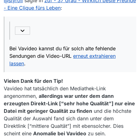
@
styroll
sagte in
zdf - 37 Grad - Wirklich beste Freunde
Mit besten Wünschen
- Eine Clique fürs Leben
:
Netizen
Bei Vavideo kannst du für solch alte fehlende
Sendungen die Video-URL
erneut extrahieren
lassen
.
Vielen Dank für den Tip!
Vavideo hat tatsächlich den Mediathek-Link
angenommen,
allerdings war unter dem dann
erzeugten Direkt-Link [“sehr hohe Qualität”] nur eine
Datei mit geringer Qualität zu finden
und die höchste
Qualität der Auswahl fand sich dann unter dem
Direktlink [“mittlere Qualtät”] mit ebensolcher. Dies
scheint eine
Anomalie bei Vavideo
zu sein.