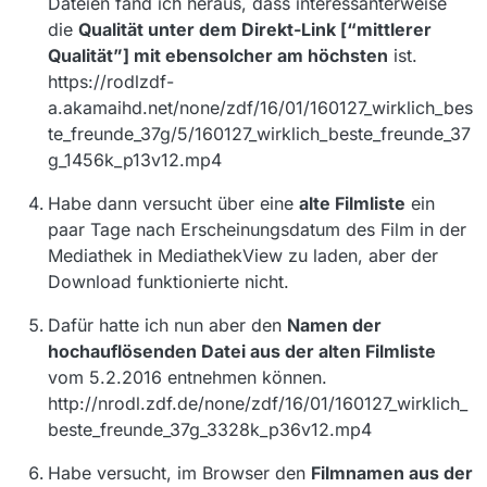
Dateien fand ich heraus, dass interessanterweise
die
Qualität unter dem Direkt-Link [“mittlerer
Qualität”] mit ebensolcher am höchsten
ist.
https://rodlzdf-
a.akamaihd.net/none/zdf/16/01/160127_wirklich_bes
te_freunde_37g/5/160127_wirklich_beste_freunde_37
g_1456k_p13v12.mp4
Habe dann versucht über eine
alte Filmliste
ein
paar Tage nach Erscheinungsdatum des Film in der
Mediathek in MediathekView zu laden, aber der
Download funktionierte nicht.
Dafür hatte ich nun aber den
Namen der
hochauflösenden Datei aus der alten Filmliste
vom 5.2.2016 entnehmen können.
http://nrodl.zdf.de/none/zdf/16/01/160127_wirklich_
beste_freunde_37g_3328k_p36v12.mp4
Habe versucht, im Browser den
Filmnamen aus der