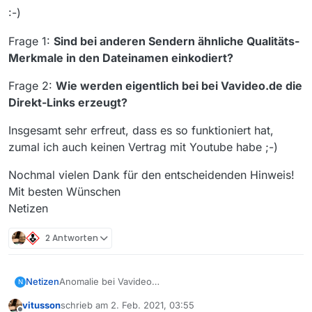
:-)
Frage 1:
Sind bei anderen Sendern ähnliche Qualitäts-
Merkmale in den Dateinamen einkodiert?
Frage 2:
Wie werden eigentlich bei bei Vavideo.de die
Direkt-Links erzeugt?
Insgesamt sehr erfreut, dass es so funktioniert hat,
zumal ich auch keinen Vertrag mit Youtube habe ;-)
Nochmal vielen Dank für den entscheidenden Hinweis!
Mit besten Wünschen
Netizen
2 Antworten
Anomalie bei Vavideo
Netizen
N
@
styroll
sagte in
zdf - 37 Grad - Wirklich beste
vitusson
schrieb am
2. Feb. 2021, 03:55
Freunde - Eine Clique fürs Leben
:
zuletzt editiert von