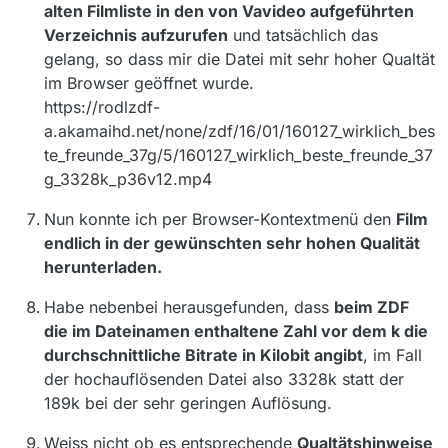
alten Filmliste in den von Vavideo aufgeführten
Verzeichnis aufzurufen
und tatsächlich das
gelang, so dass mir die Datei mit sehr hoher Qualtät
im Browser geöffnet wurde.
https://rodlzdf-
a.akamaihd.net/none/zdf/16/01/160127_wirklich_bes
te_freunde_37g/5/160127_wirklich_beste_freunde_37
g_3328k_p36v12.mp4
Nun konnte ich per Browser-Kontextmenü den
Film
endlich in der gewünschten sehr hohen Qualität
herunterladen.
Habe nebenbei herausgefunden, dass
beim ZDF
die im Dateinamen enthaltene Zahl vor dem k die
durchschnittliche Bitrate in Kilobit angibt
, im Fall
der hochauflösenden Datei also 3328k statt der
189k bei der sehr geringen Auflösung.
Weiss nicht ob es entsprechende
Qualtätshinweise