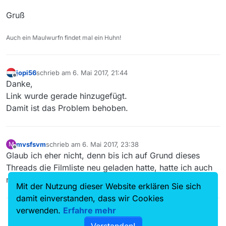
Gruß
Auch ein Maulwurfn findet mal ein Huhn!
jopi56
schrieb am
6. Mai 2017, 21:44
zuletzt editiert von
Offline
Danke,
Link wurde gerade hinzugefügt.
Damit ist das Problem behoben.
mvsfsvm
schrieb am
6. Mai 2017, 23:38
M
zuletzt editiert von
Offline
Glaub ich eher nicht, denn bis ich auf Grund dieses
Threads die Filmliste neu geladen hatte, hatte ich auch
nur die Vorschau auf die Sendung in der Liste.
Mit der Nutzung dieser Website erklären Sie sich
damit einverstanden, dass wir Cookies
verwenden.
Erfahre mehr