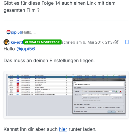
Gibt es für diese Folge 14 auch einen Link mit dem
gesamten Film ?
jopi56
Hallo,
in der Filmliste sind vom NDR drei Folgen “Mord mit
iks-jott
schrieb am
6. Mai 2017, 21:37
GLOBALER MODERATOR
Aussicht”.
zuletzt editiert von iks-jott
5. Juni 2017
Offline
Hallo
@
jopi56
Folge 13+15 sind über 1GB groß.
Der Link (HD) für Folge 14 bringt nur 15 MB auf.
Das muss an deinen Einstellungen liegen.
Gibt es für diese Folge 14 auch einen Link mit dem
gesamten Film ?
Kannst ihn dir aber auch
hier
runter laden.