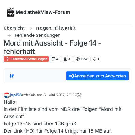
Skip to content
MediathekView-Forum
Übersicht
Fragen, Hilfe, Kritik
Fehlende Sendungen
Mord mit Aussicht - Folge 14 -
fehlerhaft
Fehlende Sendungen
4
3
1.5k
1
Anmelden zum Antworten
jopi56
schrieb am
6. Mai 2017, 20:59
zuletzt editiert von jopi56
5. Juni 2017, 23:10
Offline
Hallo,
in der Filmliste sind vom NDR drei Folgen “Mord mit
Aussicht”.
Folge 13+15 sind über 1GB groß.
Der Link (HD) für Folge 14 bringt nur 15 MB auf.