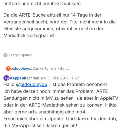
entfernt und nicht nur ihre Duplikate.
Da die ARTE-Suche aktuell nur 14 Tage in der
Vergangenheit sucht, wird der Titel nicht mehr in die
Filmliste aufgenommen, obwohl er noch in der
Mediathek verfügbar ist.
8 Tagen später
pidoubleyou
Danke für die Info.
P
Bei Arte gab es letzte Woche eine Änderung in
steppauli
schrieb am
15. Mai 2017, 17:57
S
der Mediathek.
zuletzt editiert von
Offline
Hallo
@
pidoubleyou
, ist das Problem behoben?
Wir haben die erste Version mit Anpassungen
bereits freigeschalten, aber die läuft noch nicht
Ich habe derzeit noch immer das Problem, ARTE
ganz rund. Ich bin aktuell dabei noch einige
Sendungen nicht in MV zu sehen, sie aber in AppleTV
Nachbesserungen einzubauen und werde das
oder in der ARTE-Mediathek sehen zu können. Hätte
Beispiel bei meinen Tests gleich mit prüfen.
aber gerne orts-unabhängig eine mp4.
Freue mich über ein Update. Und danke für den Job,
die MV-App ist seit Jahren genial!!