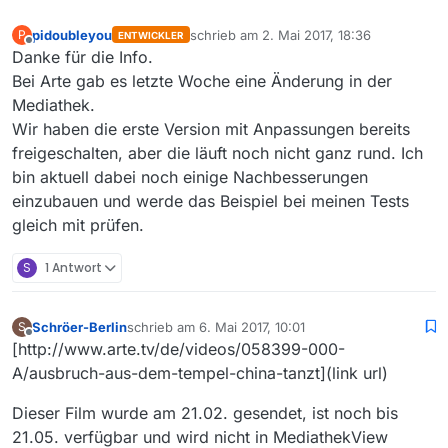
pidoubleyou
schrieb am
2. Mai 2017, 18:36
P
ENTWICKLER
zuletzt editiert von
Offline
Danke für die Info.
Bei Arte gab es letzte Woche eine Änderung in der
Mediathek.
Wir haben die erste Version mit Anpassungen bereits
freigeschalten, aber die läuft noch nicht ganz rund. Ich
bin aktuell dabei noch einige Nachbesserungen
einzubauen und werde das Beispiel bei meinen Tests
gleich mit prüfen.
S
1 Antwort
Schröer-Berlin
schrieb am
6. Mai 2017, 10:01
S
zuletzt editiert von
Offline
[http://www.arte.tv/de/videos/058399-000-
A/ausbruch-aus-dem-tempel-china-tanzt](link url)
Dieser Film wurde am 21.02. gesendet, ist noch bis
21.05. verfügbar und wird nicht in MediathekView