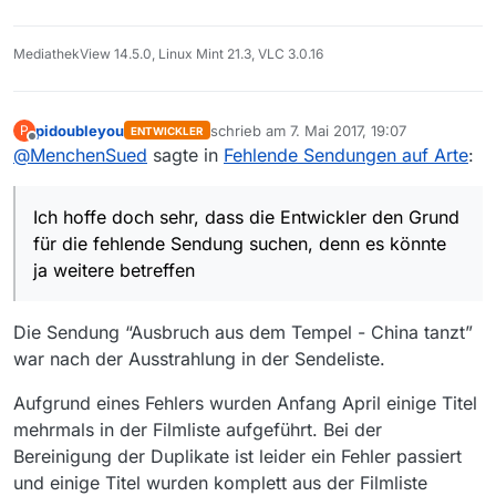
MediathekView 14.5.0, Linux Mint 21.3, VLC 3.0.16
pidoubleyou
schrieb am
7. Mai 2017, 19:07
P
ENTWICKLER
zuletzt editiert von
Offline
@
MenchenSued
sagte in
Fehlende Sendungen auf Arte
:
Ich hoffe doch sehr, dass die Entwickler den Grund
für die fehlende Sendung suchen, denn es könnte
ja weitere betreffen
Die Sendung “Ausbruch aus dem Tempel - China tanzt”
war nach der Ausstrahlung in der Sendeliste.
Aufgrund eines Fehlers wurden Anfang April einige Titel
mehrmals in der Filmliste aufgeführt. Bei der
Bereinigung der Duplikate ist leider ein Fehler passiert
und einige Titel wurden komplett aus der Filmliste