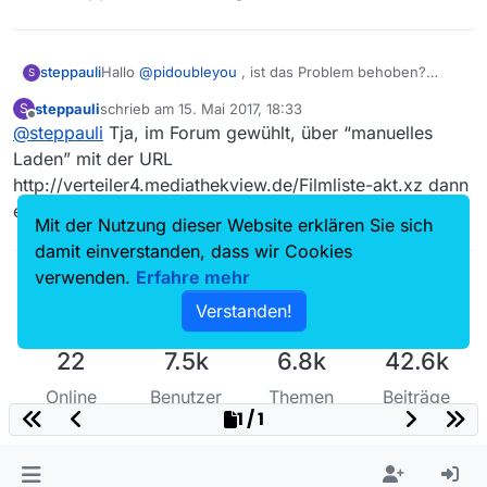
steppauli
Hallo
@
pidoubleyou
, ist das Problem behoben?
S
Ich habe derzeit noch immer das Problem, ARTE
steppauli
schrieb am
15. Mai 2017, 18:33
S
Sendungen nicht in MV zu sehen, sie aber in
zuletzt editiert von
Offline
@
steppauli
Tja, im Forum gewühlt, über “manuelles
AppleTV oder in der ARTE-Mediathek sehen zu
können. Hätte aber gerne orts-unabhängig eine mp4.
Laden” mit der URL
Freue mich über ein Update. Und danke für den Job,
http://verteiler4.mediathekview.de/Filmliste-akt.xz dann
die MV-App ist seit Jahren genial!!
erfolgreich gewesen!! Cool, das Forum ist fein :)
Mit der Nutzung dieser Website erklären Sie sich
damit einverstanden, dass wir Cookies
verwenden.
Erfahre mehr
Verstanden!
22
7.5k
6.8k
42.6k
Online
Benutzer
Themen
Beiträge
1 / 1