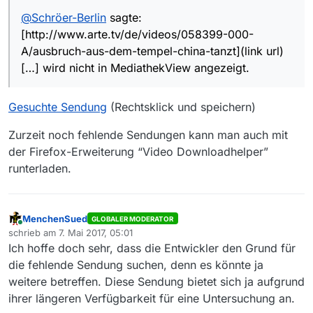
@
Schröer-Berlin
sagte:
[http://www.arte.tv/de/videos/058399-000-
A/ausbruch-aus-dem-tempel-china-tanzt](link url)
[…] wird nicht in MediathekView angezeigt.
Gesuchte Sendung
(Rechtsklick und speichern)
Zurzeit noch fehlende Sendungen kann man auch mit
der Firefox-Erweiterung “Video Downloadhelper”
runterladen.
MenchenSued
GLOBALER MODERATOR
Online
schrieb am
7. Mai 2017, 05:01
zuletzt editiert von
Ich hoffe doch sehr, dass die Entwickler den Grund für
die fehlende Sendung suchen, denn es könnte ja
weitere betreffen. Diese Sendung bietet sich ja aufgrund
ihrer längeren Verfügbarkeit für eine Untersuchung an.