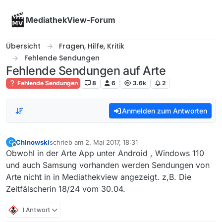
Skip to content
MediathekView-Forum
Übersicht
Fragen, Hilfe, Kritik
Fehlende Sendungen
Fehlende Sendungen auf Arte
Fehlende Sendungen
8
6
3.6k
2
Anmelden zum Antworten
Chinowski
schrieb am
2. Mai 2017, 18:31
C
zuletzt editiert von
Offline
Obwohl in der Arte App unter Android , Windows 110
und auch Samsung vorhanden werden Sendungen von
Arte nicht in in Mediathekview angezeigt. z,B. Die
Zeitfälscherin 18/24 vom 30.04.
1 Antwort