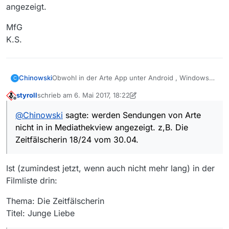
angezeigt.
MfG
K.S.
Chinowski
Obwohl in der Arte App unter Android , Windows
C
110 und auch Samsung vorhanden werden
styroll
schrieb am
6. Mai 2017, 18:22
Sendungen von Arte nicht in in Mediathekview
zuletzt editiert von styroll
5. Juni 2017, 20:45
Offline
angezeigt. z,B. Die Zeitfälscherin 18/24 vom 30.04.
@
Chinowski
sagte: werden Sendungen von Arte
nicht in in Mediathekview angezeigt. z,B. Die
Zeitfälscherin 18/24 vom 30.04.
Ist (zumindest jetzt, wenn auch nicht mehr lang) in der
Filmliste drin:
Thema: Die Zeitfälscherin
Titel: Junge Liebe