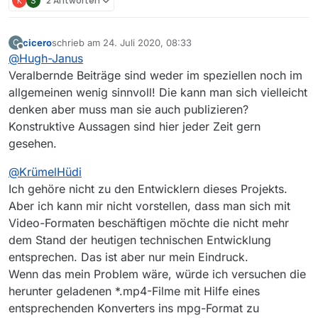
K
S
2 Antworten
cicero
schrieb am
24. Juli 2020, 08:33
C
zuletzt editiert von
Offline
@
Hugh-Janus
Veralbernde Beiträge sind weder im speziellen noch im
allgemeinen wenig sinnvoll! Die kann man sich vielleicht
denken aber muss man sie auch publizieren?
Konstruktive Aussagen sind hier jeder Zeit gern
gesehen.
@
KrümelHüdi
Ich gehöre nicht zu den Entwicklern dieses Projekts.
Aber ich kann mir nicht vorstellen, dass man sich mit
Video-Formaten beschäftigen möchte die nicht mehr
dem Stand der heutigen technischen Entwicklung
entsprechen. Das ist aber nur mein Eindruck.
Wenn das mein Problem wäre, würde ich versuchen die
herunter geladenen *.mp4-Filme mit Hilfe eines
entsprechenden Konverters ins mpg-Format zu