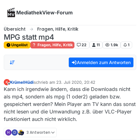
Skip to content
MediathekView-Forum
Übersicht
Fragen, Hilfe, Kritik
MPG statt mp4
Ungelöst
Fragen, Hilfe, Kritik
22
11
1.9k
1
Anmelden zum Antworten
KrümelHüdi
schrieb am
23. Juli 2020, 20:42
K
zuletzt editiert von
Offline
Kann ich irgendwie ändern, dass die Downloads nicht
als mp4, sondern als mpg (1 oder2) geladen bzw.
gespeichert werden? Mein Player am TV kann das sonst
nicht lesen und die Umwandlung z.B. über VLC-Player
funktioniert auch nicht wirklich.
H
D
3 Antworten