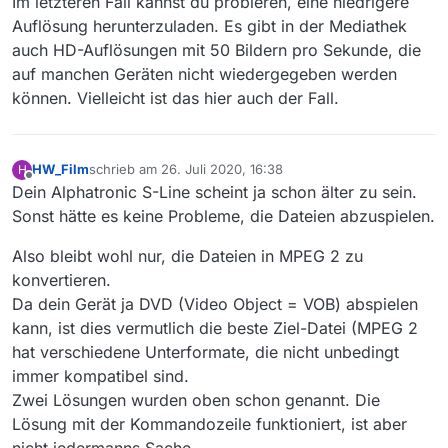
Im letzteren Fall kannst du probieren, eine niedrigere
Auflösung herunterzuladen. Es gibt in der Mediathek
auch HD-Auflösungen mit 50 Bildern pro Sekunde, die
auf manchen Geräten nicht wiedergegeben werden
können. Vielleicht ist das hier auch der Fall.
HW_Film
schrieb am
26. Juli 2020, 16:38
H
zuletzt editiert von
Offline
Dein Alphatronic S-Line scheint ja schon älter zu sein.
Sonst hätte es keine Probleme, die Dateien abzuspielen.
Also bleibt wohl nur, die Dateien in MPEG 2 zu
konvertieren.
Da dein Gerät ja DVD (Video Object = VOB) abspielen
kann, ist dies vermutlich die beste Ziel-Datei (MPEG 2
hat verschiedene Unterformate, die nicht unbedingt
immer kompatibel sind.
Zwei Lösungen wurden oben schon genannt. Die
Lösung mit der Kommandozeile funktioniert, ist aber
nicht jedermanns Sache.