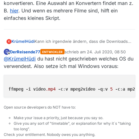
konvertieren. Eine Auswahl an Konvertern findet man z.
B.
hier
. Und wenn es mehrere Filme sind, hilft ein
einfaches kleines Skript.
KrümelHüdi
Kann ich irgendwie ändern, dass die Downloads
K
nicht als mp4, sondern als mpg (1 oder2) geladen
DerReisende77
schrieb am
24. Juli 2020, 08:50
D
ENTWICKLER
bzw. gespeichert werden? Mein Player am TV
zuletzt editiert von
Offline
@
KrümelHüdi
du hast nicht geschrieben welches OS du
kann das sonst nicht lesen und die Umwandlung
z.B. über VLC-Player funktioniert auch nicht
verwendest. Also setze ich mal Windows voraus:
wirklich.
ffmpeg
-i
video
.mp4
-c
:
v
mpeg2video
-q
:
v
5
-c
:
a
mp2
Open source developers do NOT have to:
Make your issue a priority, just because you say so.
Give you any sort of "timetable", or explanation for why it´s "taking
too long".
Check your entitlement. Nobody owes you anything.