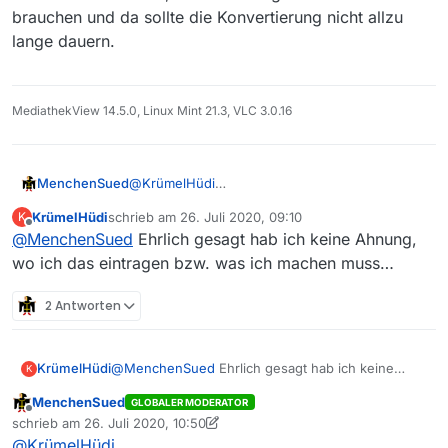
brauchen und da sollte die Konvertierung nicht allzu
lange dauern.
MediathekView 14.5.0, Linux Mint 21.3, VLC 3.0.16
MenchenSued
@
KrümelHüdi
Probier doch mal die von
@
DerReisende77
KrümelHüdi
schrieb am
26. Juli 2020, 09:10
K
vorgeschlagene
Lösung
mit ffmpeg an einer
zuletzt editiert von
Offline
@
MenchenSued
Ehrlich gesagt hab ich keine Ahnung,
kleinen Datei aus. Ich denke, HD-Auflösung
wirst Du eh nicht brauchen und da sollte die
wo ich das eintragen bzw. was ich machen muss…
Konvertierung nicht allzu lange dauern.
2 Antworten
KrümelHüdi
@
MenchenSued
Ehrlich gesagt hab ich keine
K
Ahnung, wo ich das eintragen bzw. was ich
MenchenSued
GLOBALER MODERATOR
machen muss…
Offline
schrieb am
26. Juli 2020, 10:50
zuletzt editiert von MenchenSued
@
KrümelHüdi