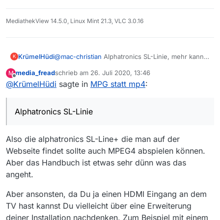
MediathekView 14.5.0, Linux Mint 21.3, VLC 3.0.16
KrümelHüdi
@
mac-christian
Alphatronics SL-Linie, mehr kann
K
ich nicht lesen… weil leider eben fest eingebaut.
media_fread
schrieb am
26. Juli 2020, 13:46
M
zuletzt editiert von
Offline
@
KrümelHüdi
sagte in
MPG statt mp4
:
Alphatronics SL-Linie
Also die alphatronics SL-Line+ die man auf der
Webseite findet sollte auch MPEG4 abspielen können.
Aber das Handbuch ist etwas sehr dünn was das
angeht.
Aber ansonsten, da Du ja einen HDMI Eingang an dem
TV hast kannst Du vielleicht über eine Erweiterung
deiner Installation nachdenken. Zum Beispiel mit einem