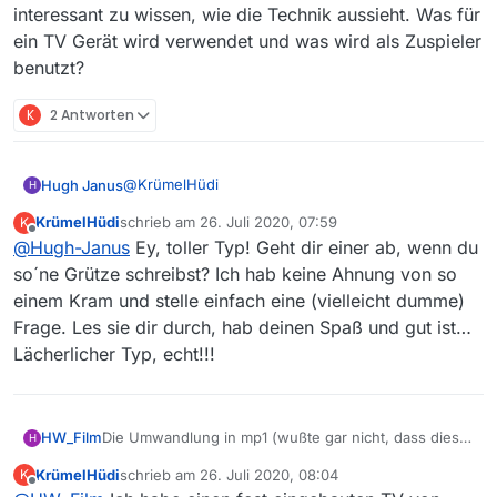
interessant zu wissen, wie die Technik aussieht. Was für
ein TV Gerät wird verwendet und was wird als Zuspieler
benutzt?
K
2 Antworten
@
KrümelHüdi
Hugh Janus
H
KrümelHüdi
schrieb am
26. Juli 2020, 07:59
K
Mein Tipp: die heruntergeladenen *.mp4-Dateien
zuletzt editiert von
Offline
@
Hugh-Janus
Ey, toller Typ! Geht dir einer ab, wenn du
unter Win95 auf dem PC abspielen und
gleichzeitig mit der VHS-Videocam aufzeichnen.
So neumodisches Zeugs wie VLC kommt mir nicht
so´ne Grütze schreibst? Ich hab keine Ahnung von so
Danach kommt die VHS-Cassette in das
ins Haus, weil damit ja eh nichts so richtig
einem Kram und stelle einfach eine (vielleicht dumme)
Abspielgerät, welches per SCART-Kabel mit dem
abgespielt werden kann.
Demnächst erkläre ich den optimalen Videoschnitt
Frage. Les sie dir durch, hab deinen Spaß und gut ist…
Röhren-TV verbunden wird (schon mal wegen der
mit Nagelschere und Tixo.
Lächerlicher Typ, echt!!!
wesentlich besseren Bildqualität).
Die Umwandlung in mp1 (wußte gar nicht, dass dies
HW_Film
H
noch benutzt wird) oder mp2 dauert in der Tat lange
KrümelHüdi
schrieb am
26. Juli 2020, 08:04
K
und ist wohl nur im Einzelfall die Lösung.
Vielleicht gibt es andere Möglichkeiten. Dazu wäre es
zuletzt editiert von
Offline