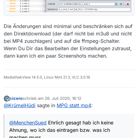
Die Änderungen sind minimal und beschränken sich auf
den Direktdownload (der darf nicht bei m3u8 und nicht
bei MP4 zuschlagen) und auf die ffmpeg-Schalter.
Wenn Du Dir das Bearbeiten der Einstellungen zutraust,
dann kann ich ein paar Screenshots machen.
MediathekView 14.5.0, Linux Mint 21.3, VLC 3.0.16
cicero
schrieb am
26. Juli 2020, 16:12
C
zuletzt editiert von
Offline
@
KrümelHüdi
sagte in
MPG statt mp4
:
@
MenchenSued
Ehrlich gesagt hab ich keine
Ahnung, wo ich das eintragen bzw. was ich
machen muss…