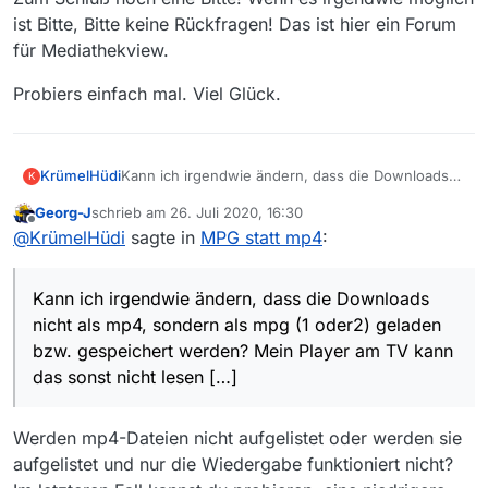
ist Bitte, Bitte keine Rückfragen! Das ist hier ein Forum
für Mediathekview.
Probiers einfach mal. Viel Glück.
KrümelHüdi
Kann ich irgendwie ändern, dass die Downloads
K
nicht als mp4, sondern als mpg (1 oder2) geladen
Georg-J
schrieb am
26. Juli 2020, 16:30
bzw. gespeichert werden? Mein Player am TV
zuletzt editiert von
Offline
@
KrümelHüdi
sagte in
MPG statt mp4
:
kann das sonst nicht lesen und die Umwandlung
z.B. über VLC-Player funktioniert auch nicht
wirklich.
Kann ich irgendwie ändern, dass die Downloads
nicht als mp4, sondern als mpg (1 oder2) geladen
bzw. gespeichert werden? Mein Player am TV kann
das sonst nicht lesen […]
Werden mp4-Dateien nicht aufgelistet oder werden sie
aufgelistet und nur die Wiedergabe funktioniert nicht?