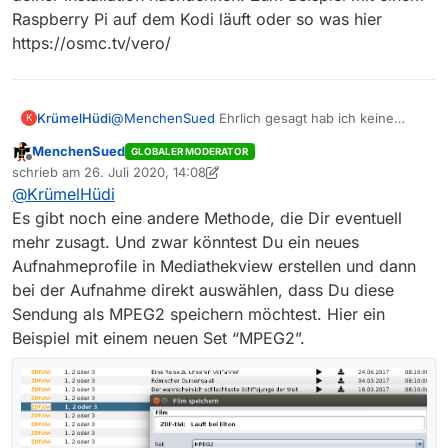
Raspberry Pi auf dem Kodi läuft oder so was hier
https://osmc.tv/vero/
KrümelHüdi
@
MenchenSued
Ehrlich gesagt hab ich keine
K
Ahnung, wo ich das eintragen bzw. was ich
MenchenSued
GLOBALER MODERATOR
machen muss…
Offline
schrieb am
26. Juli 2020, 14:08
zuletzt editiert von MenchenSued
@
KrümelHüdi
Es gibt noch eine andere Methode, die Dir eventuell
mehr zusagt. Und zwar könntest Du ein neues
Aufnahmeprofile in Mediathekview erstellen und dann
bei der Aufnahme direkt auswählen, dass Du diese
Sendung als MPEG2 speichern möchtest. Hier ein
Beispiel mit einem neuen Set “MPEG2”.