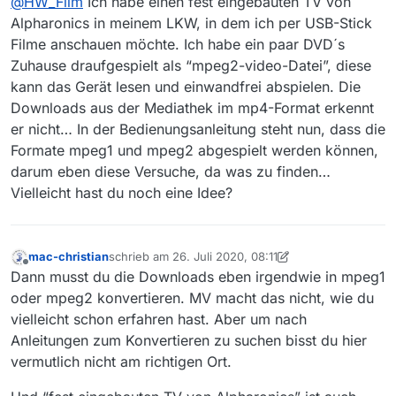
@
HW_Film
Ich habe einen fest eingebauten TV von
interessant zu wissen, wie die Technik aussieht. Was
für ein TV Gerät wird verwendet und was wird als
Alpharonics in meinem LKW, in dem ich per USB-Stick
Zuspieler benutzt?
Filme anschauen möchte. Ich habe ein paar DVD´s
Zuhause draufgespielt als “mpeg2-video-Datei”, diese
kann das Gerät lesen und einwandfrei abspielen. Die
Downloads aus der Mediathek im mp4-Format erkennt
er nicht… In der Bedienungsanleitung steht nun, dass die
Formate mpeg1 und mpeg2 abgespielt werden können,
darum eben diese Versuche, da was zu finden…
Vielleicht hast du noch eine Idee?
mac-christian
schrieb am
26. Juli 2020, 08:11
zuletzt editiert von mac-christian
Offline
Dann musst du die Downloads eben irgendwie in mpeg1
oder mpeg2 konvertieren. MV macht das nicht, wie du
vielleicht schon erfahren hast. Aber um nach
Anleitungen zum Konvertieren zu suchen bisst du hier
vermutlich nicht am richtigen Ort.