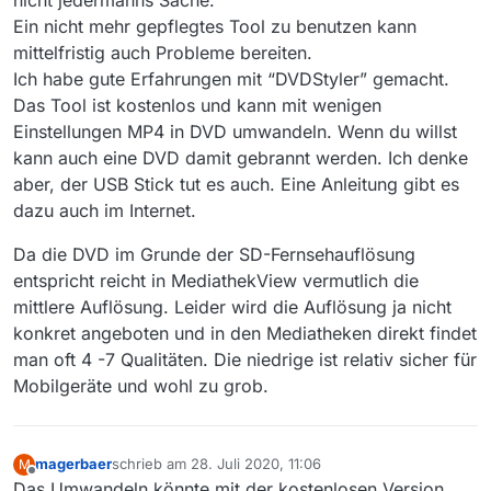
Ein nicht mehr gepflegtes Tool zu benutzen kann
mittelfristig auch Probleme bereiten.
Ich habe gute Erfahrungen mit “DVDStyler” gemacht.
Das Tool ist kostenlos und kann mit wenigen
Einstellungen MP4 in DVD umwandeln. Wenn du willst
kann auch eine DVD damit gebrannt werden. Ich denke
aber, der USB Stick tut es auch. Eine Anleitung gibt es
dazu auch im Internet.
Da die DVD im Grunde der SD-Fernsehauflösung
entspricht reicht in MediathekView vermutlich die
mittlere Auflösung. Leider wird die Auflösung ja nicht
konkret angeboten und in den Mediatheken direkt findet
man oft 4 -7 Qualitäten. Die niedrige ist relativ sicher für
Mobilgeräte und wohl zu grob.
magerbaer
schrieb am
28. Juli 2020, 11:06
M
zuletzt editiert von
Offline
Das Umwandeln könnte mit der kostenlosen Version