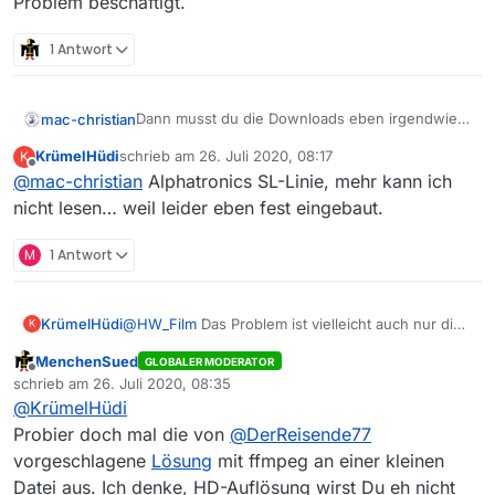
Problem beschäftigt.
1 Antwort
Dann musst du die Downloads eben irgendwie
mac-christian
in mpeg1 oder mpeg2 konvertieren. MV macht
KrümelHüdi
schrieb am
26. Juli 2020, 08:17
K
das nicht, wie du vielleicht schon erfahren hast.
Und “fest eingebauten TV von Alpharonics” ist
zuletzt editiert von
Offline
@
mac-christian
Alphatronics SL-Linie, mehr kann ich
Aber um nach Anleitungen zum Konvertieren zu
auch nicht eine hilfreiche Angabe. Modell-
suchen bisst du hier vermutlich nicht am
Nummer, zum Beispiel, wäre auch was. Und
nicht lesen… weil leider eben fest eingebaut.
richtigen Ort.
vielleicht ein Link zum Produkt. Die meisten hier
sind nicht hellseherisch begabt (ich jedenfalls
M
1 Antwort
nicht).
KrümelHüdi
@
HW_Film
Das Problem ist vielleicht auch nur die
K
“Endung”, die mp4´s werden ja als *.mp4
MenchenSued
GLOBALER MODERATOR
abgespeichert. Ich habe eben in der
Offline
schrieb am
26. Juli 2020, 08:35
Bedienungsanleitung gelesen, dass z.B. *.vob-
zuletzt editiert von
@
KrümelHüdi
Dateien erkannt/abgespielt werden sollen… Ich
kann mit all diesen Informationen nur wenig
Probier doch mal die von
@
DerReisende77
anfangen, aber vielleicht hilft dir das ja… um MIR
vorgeschlagene
Lösung
mit ffmpeg an einer kleinen
zu helfen. Vielen Dank jedenfalls, dass sich
Datei aus. Ich denke, HD-Auflösung wirst Du eh nicht
überhaupt jemand mit diesem Problem beschäftigt.