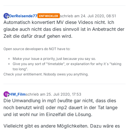
DerReisende77
schrieb am
24. Juli 2020, 08:51
D
ENTWICKLER
zuletzt editiert von
Offline
Automatisch konvertiert MV diese Videos nicht. Ich
glaube auch nicht das dies sinnvoll ist in Anbetracht der
Zeit die dafür drauf gehen wird.
Open source developers do NOT have to:
Make your issue a priority, just because you say so.
Give you any sort of "timetable", or explanation for why it´s "taking
too long".
Check your entitlement. Nobody owes you anything.
HW_Film
schrieb am
25. Juli 2020, 17:53
H
zuletzt editiert von
Offline
Die Umwandlung in mp1 (wußte gar nicht, dass dies
noch benutzt wird) oder mp2 dauert in der Tat lange
und ist wohl nur im Einzelfall die Lösung.
Vielleicht gibt es andere Möglichkeiten. Dazu wäre es