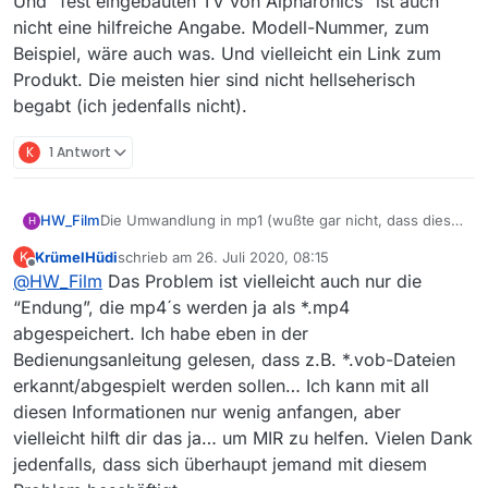
Und “fest eingebauten TV von Alpharonics” ist auch
nicht eine hilfreiche Angabe. Modell-Nummer, zum
Beispiel, wäre auch was. Und vielleicht ein Link zum
Produkt. Die meisten hier sind nicht hellseherisch
begabt (ich jedenfalls nicht).
K
1 Antwort
Die Umwandlung in mp1 (wußte gar nicht, dass dies
HW_Film
H
noch benutzt wird) oder mp2 dauert in der Tat lange
KrümelHüdi
schrieb am
26. Juli 2020, 08:15
K
und ist wohl nur im Einzelfall die Lösung.
Vielleicht gibt es andere Möglichkeiten. Dazu wäre es
zuletzt editiert von
Offline
@
HW_Film
Das Problem ist vielleicht auch nur die
interessant zu wissen, wie die Technik aussieht. Was
für ein TV Gerät wird verwendet und was wird als
“Endung”, die mp4´s werden ja als *.mp4
Zuspieler benutzt?
abgespeichert. Ich habe eben in der
Bedienungsanleitung gelesen, dass z.B. *.vob-Dateien
erkannt/abgespielt werden sollen… Ich kann mit all
diesen Informationen nur wenig anfangen, aber
vielleicht hilft dir das ja… um MIR zu helfen. Vielen Dank
jedenfalls, dass sich überhaupt jemand mit diesem