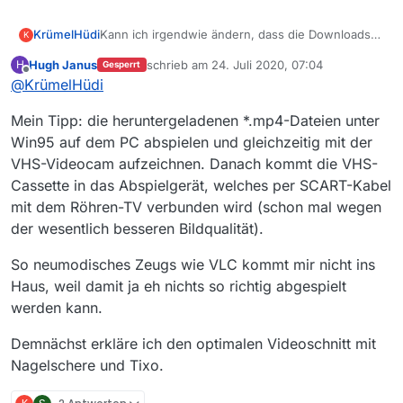
KrümelHüdi
Kann ich irgendwie ändern, dass die Downloads
K
nicht als mp4, sondern als mpg (1 oder2) geladen
Hugh Janus
schrieb am
24. Juli 2020, 07:04
H
Gesperrt
bzw. gespeichert werden? Mein Player am TV
zuletzt editiert von
Offline
@
KrümelHüdi
kann das sonst nicht lesen und die Umwandlung
z.B. über VLC-Player funktioniert auch nicht
Mein Tipp: die heruntergeladenen *.mp4-Dateien unter
wirklich.
Win95 auf dem PC abspielen und gleichzeitig mit der
VHS-Videocam aufzeichnen. Danach kommt die VHS-
Cassette in das Abspielgerät, welches per SCART-Kabel
mit dem Röhren-TV verbunden wird (schon mal wegen
der wesentlich besseren Bildqualität).
So neumodisches Zeugs wie VLC kommt mir nicht ins
Haus, weil damit ja eh nichts so richtig abgespielt
werden kann.
Demnächst erkläre ich den optimalen Videoschnitt mit
Nagelschere und Tixo.