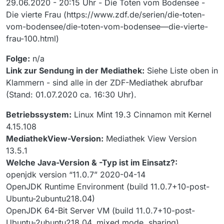
29.06.2020 - 20:15 Uhr - Die Toten vom Bodensee -
Die vierte Frau (https://www.zdf.de/serien/die-toten-
vom-bodensee/die-toten-vom-bodensee—die-vierte-
frau-100.html)
Folge:
n/a
Link zur Sendung in der Mediathek:
Siehe Liste oben in
Klammern - sind alle in der ZDF-Mediathek abrufbar
(Stand: 01.07.2020 ca. 16:30 Uhr).
Betriebssystem:
Linux Mint 19.3 Cinnamon mit Kernel
4.15.108
MediathekView-Version:
Mediathek View Version
13.5.1
Welche Java-Version & -Typ ist im Einsatz?:
openjdk version “11.0.7” 2020-04-14
OpenJDK Runtime Environment (build 11.0.7+10-post-
Ubuntu-2ubuntu218.04)
OpenJDK 64-Bit Server VM (build 11.0.7+10-post-
Ubuntu-2ubuntu218.04, mixed mode, sharing)