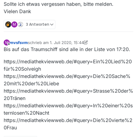
Sollte ich etwas vergessen haben, bitte melden.
Vielen Dank
M
3 Antworten
mvsfsvm
schrieb am
1. Juli 2020, 15:44
M
zuletzt editiert von mvsfsvm
7. Jan. 2020, 17:46
Offline
Bis auf das Traumschiff sind alle in der Liste von 17:20.
https://mediathekviewweb.de/#query=Ein%20Lied%20
für%20Solveigh
https://mediathekviewweb.de/#query=Die%20Sache%
20mit%20der%20Liebe
https://mediathekviewweb.de/#query=Strasse%20der%
20Tränen
https://mediathekviewweb.de/#query=In%20einer%20s
ternlosen%20Nacht
https://mediathekviewweb.de/#query=Die%20vierte%2
0Frau