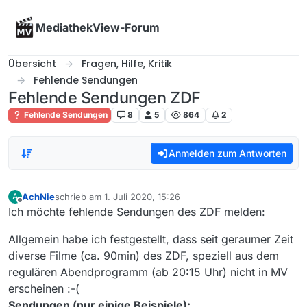
Skip to content
MediathekView-Forum
Übersicht
Fragen, Hilfe, Kritik
Fehlende Sendungen
Fehlende Sendungen ZDF
Fehlende Sendungen
8
5
864
2
Anmelden zum Antworten
AchNie
schrieb am
1. Juli 2020, 15:26
A
zuletzt editiert von
Offline
Ich möchte fehlende Sendungen des ZDF melden:
Allgemein habe ich festgestellt, dass seit geraumer Zeit
diverse Filme (ca. 90min) des ZDF, speziell aus dem
regulären Abendprogramm (ab 20:15 Uhr) nicht in MV
erscheinen :-(
Sendungen (nur einige Beispiele):