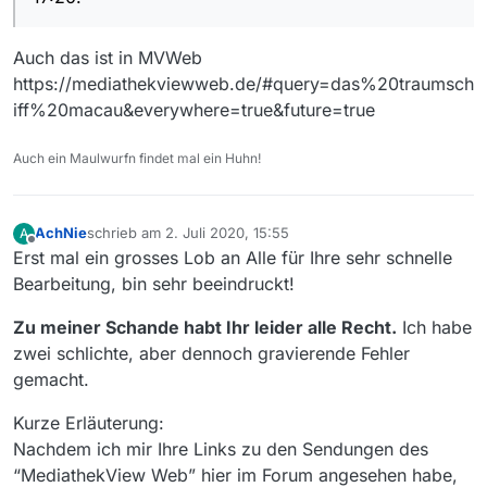
https://mediathekviewweb.de/#query=In%20einer%
Die vierte Frau (https://www.zdf.de/serien/die-toten-
20sternlosen%20Nacht
vom-bodensee/die-toten-vom-bodensee—die-vierte-
https://mediathekviewweb.de/#query=Die%20vierte
Auch das ist in MVWeb
frau-100.html)
%20Frau
https://mediathekviewweb.de/#query=das%20traumsch
iff%20macau&everywhere=true&future=true
Auch ein Maulwurfn findet mal ein Huhn!
AchNie
schrieb am
2. Juli 2020, 15:55
A
zuletzt editiert von
Offline
Erst mal ein grosses Lob an Alle für Ihre sehr schnelle
Bearbeitung, bin sehr beeindruckt!
Zu meiner Schande habt Ihr leider alle Recht.
Ich habe
zwei schlichte, aber dennoch gravierende Fehler
gemacht.
Kurze Erläuterung:
Nachdem ich mir Ihre Links zu den Sendungen des
“MediathekView Web” hier im Forum angesehen habe,