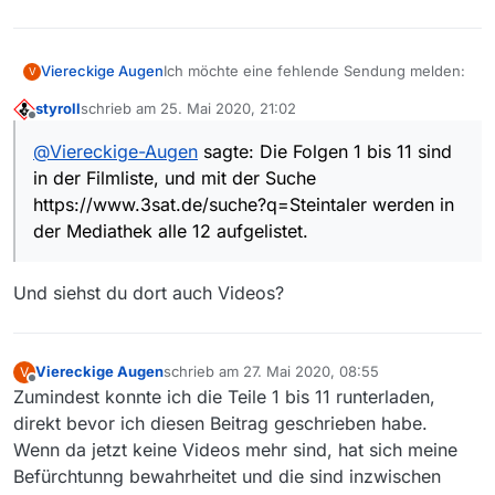
Ich möchte eine fehlende Sendung melden:
Viereckige Augen
V
styroll
schrieb am
25. Mai 2020, 21:02
Sender: 3Sat
zuletzt editiert von
Offline
@
Viereckige-Augen
sagte: Die Folgen 1 bis 11 sind
Sendung: Die Steintaler - von wegen Homo
in der Filmliste, und mit der Suche
sapiens
Folge: 12
https://www.3sat.de/suche?q=Steintaler werden in
der Mediathek alle 12 aufgelistet.
Link zur Sendung in der Mediathek:
Die Steintaler - von wegen Homo sapiens
(12/12) - Kinder des Sommers
Betriebssystem: Linux
Und siehst du dort auch Videos?
MediathekView-Version: 13.5.1
Java Version
Viereckige Augen
schrieb am
27. Mai 2020, 08:55
V
zuletzt editiert von
Offline
openjdk version “13.0.2” 2020-01-14
Zumindest konnte ich die Teile 1 bis 11 runterladen,
OpenJDK Runtime Environment (build
Die Folgen 1 bis 11 sind in der Filmliste, und
direkt bevor ich diesen Beitrag geschrieben habe.
13.0.2+8)
mit der Suche
Wenn da jetzt keine Videos mehr sind, hat sich meine
OpenJDK 64-Bit Server VM (build 13.0.2+8,
https://www.3sat.de/suche?q=Steintaler
mixed mode)
Befürchtunng bewahrheitet und die sind inzwischen
werden in der Mediathek alle 12 aufgelistet.