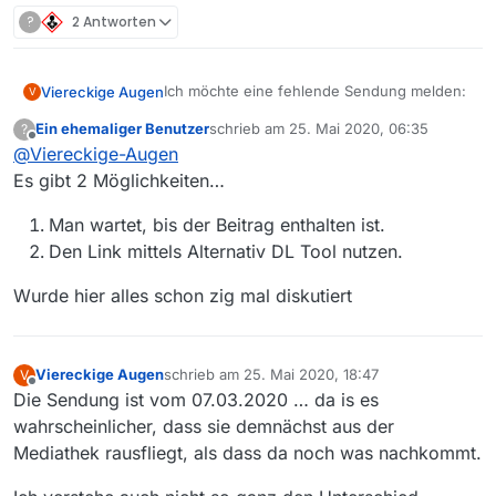
?
2 Antworten
Ich möchte eine fehlende Sendung melden:
Viereckige Augen
V
Ein ehemaliger Benutzer
schrieb am
25. Mai 2020, 06:35
?
Sender: 3Sat
zuletzt editiert von
Offline
@
Viereckige-Augen
Sendung: Die Steintaler - von wegen Homo
Es gibt 2 Möglichkeiten…
sapiens
Folge: 12
Man wartet, bis der Beitrag enthalten ist.
Den Link mittels Alternativ DL Tool nutzen.
Link zur Sendung in der Mediathek:
Die Steintaler - von wegen Homo sapiens
Wurde hier alles schon zig mal diskutiert
(12/12) - Kinder des Sommers
Betriebssystem: Linux
MediathekView-Version: 13.5.1
Viereckige Augen
schrieb am
25. Mai 2020, 18:47
V
zuletzt editiert von
Java Version
Offline
Die Sendung ist vom 07.03.2020 … da is es
openjdk version “13.0.2” 2020-01-14
wahrscheinlicher, dass sie demnächst aus der
OpenJDK Runtime Environment (build
Die Folgen 1 bis 11 sind in der Filmliste, und
Mediathek rausfliegt, als dass da noch was nachkommt.
13.0.2+8)
mit der Suche
OpenJDK 64-Bit Server VM (build 13.0.2+8,
https://www.3sat.de/suche?q=Steintaler
mixed mode)
werden in der Mediathek alle 12 aufgelistet.