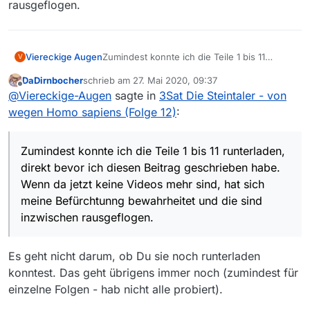
rausgeflogen.
Viereckige Augen
Zumindest konnte ich die Teile 1 bis 11
V
runterladen, direkt bevor ich diesen Beitrag
DaDirnbocher
schrieb am
27. Mai 2020, 09:37
geschrieben habe.
zuletzt editiert von
Offline
@
Viereckige-Augen
sagte in
3Sat Die Steintaler - von
Wenn da jetzt keine Videos mehr sind, hat
sich meine Befürchtunng bewahrheitet und
wegen Homo sapiens (Folge 12)
:
die sind inzwischen rausgeflogen.
Zumindest konnte ich die Teile 1 bis 11 runterladen,
direkt bevor ich diesen Beitrag geschrieben habe.
Wenn da jetzt keine Videos mehr sind, hat sich
meine Befürchtunng bewahrheitet und die sind
inzwischen rausgeflogen.
Es geht nicht darum, ob Du sie noch runterladen
konntest. Das geht übrigens immer noch (zumindest für
einzelne Folgen - hab nicht alle probiert).