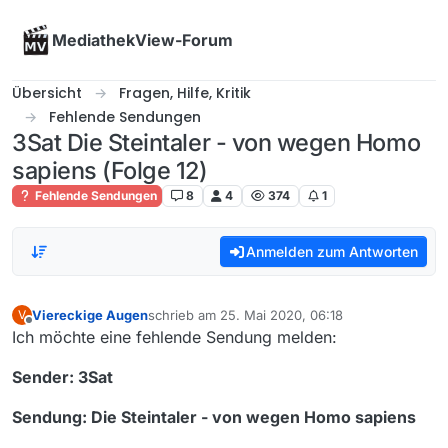
Skip to content
MediathekView-Forum
Übersicht
Fragen, Hilfe, Kritik
Fehlende Sendungen
3Sat Die Steintaler - von wegen Homo
sapiens (Folge 12)
Fehlende Sendungen
8
4
374
1
Anmelden zum Antworten
Viereckige Augen
schrieb am
25. Mai 2020, 06:18
V
zuletzt editiert von
Offline
Ich möchte eine fehlende Sendung melden:
Sender: 3Sat
Sendung: Die Steintaler - von wegen Homo sapiens