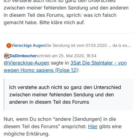
Ich verstehe auch nicht so ganz den Unterschied
zwischen meiner fehlenden Sendung und den anderen
in diesem Teil des Forums, sprich: was ich falsch
gemacht habe. Bitte kläre mich auf.
Die Sendung ist vom 07.03.2020 … da is es
Viereckige Augen
V
wahrscheinlicher, dass sie demnächst aus
DaDirnbocher
schrieb am
25. Mai 2020, 18:54
der Mediathek rausfliegt, als dass da noch
Ich verstehe auch nicht so ganz den
zuletzt editiert von
Offline
@
Viereckige-Augen
sagte in
3Sat Die Steintaler - von
was nachkommt.
Unterschied zwischen meiner fehlenden
Sendung und den anderen in diesem Teil
wegen Homo sapiens (Folge 12)
:
des Forums, sprich: was ich falsch gemacht
habe. Bitte kläre mich auf.
Ich verstehe auch nicht so ganz den Unterschied
zwischen meiner fehlenden Sendung und den
anderen in diesem Teil des Forums
Nun, wenn Du schon “andere [Sendungen] in die
diesem Teil des Forums” ansprichst:
Hier
gibts eine
mögliche Erklärung.