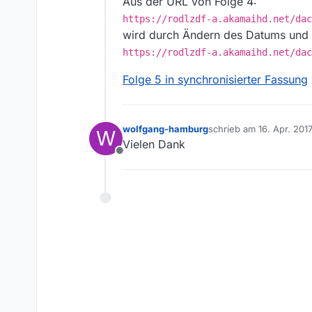
Aus der URL von Folge 4:
https://rodlzdf-a.akamaihd.net/dac
wird durch Ändern des Datums und e
https://rodlzdf-a.akamaihd.net/dac
Folge 5 in synchronisierter Fassung
wolfgang-hamburg
schrieb am
16. Apr. 2017
W
zuletzt editiert von
Vielen Dank
Offline