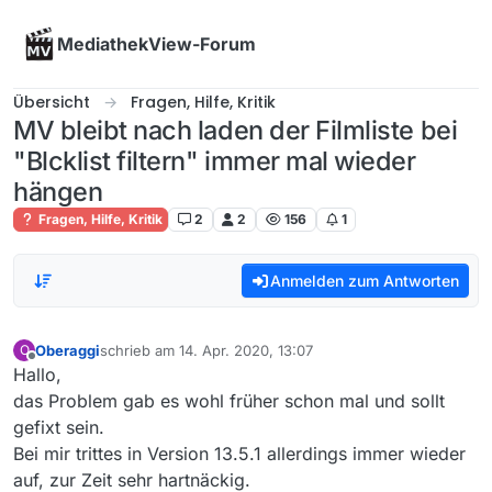
Skip to content
MediathekView-Forum
Übersicht
Fragen, Hilfe, Kritik
MV bleibt nach laden der Filmliste bei
"Blcklist filtern" immer mal wieder
hängen
Fragen, Hilfe, Kritik
2
2
156
1
Anmelden zum Antworten
Oberaggi
schrieb am
14. Apr. 2020, 13:07
O
zuletzt editiert von
Offline
Hallo,
das Problem gab es wohl früher schon mal und sollt
gefixt sein.
Bei mir trittes in Version 13.5.1 allerdings immer wieder
auf, zur Zeit sehr hartnäckig.