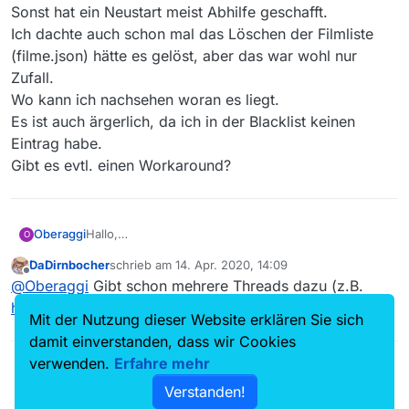
Sonst hat ein Neustart meist Abhilfe geschafft.
Ich dachte auch schon mal das Löschen der Filmliste
(filme.json) hätte es gelöst, aber das war wohl nur
Zufall.
Wo kann ich nachsehen woran es liegt.
Es ist auch ärgerlich, da ich in der Blacklist keinen
Eintrag habe.
Gibt es evtl. einen Workaround?
Oberaggi
Hallo,
O
das Problem gab es wohl früher schon mal und sollt
DaDirnbocher
schrieb am
14. Apr. 2020, 14:09
gefixt sein.
zuletzt editiert von
Offline
@
Oberaggi
Gibt schon mehrere Threads dazu (z.B.
Bei mir trittes in Version 13.5.1 allerdings immer
wieder auf, zur Zeit sehr hartnäckig.
hier
) aber keine mir bekannte Lösung.
Mit der Nutzung dieser Website erklären Sie sich
Sonst hat ein Neustart meist Abhilfe geschafft.
Ich dachte auch schon mal das Löschen der Filmliste
damit einverstanden, dass wir Cookies
(filme.json) hätte es gelöst, aber das war wohl nur
verwenden.
Erfahre mehr
Zufall.
Verstanden!
Wo kann ich nachsehen woran es liegt.
Es ist auch ärgerlich, da ich in der Blacklist keinen