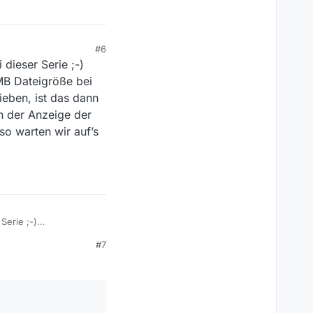
#6
dieser Serie ;-)
MB Dateigröße bei
ieben, ist das dann
n der Anzeige der
so warten wir auf’s
Serie ;-)
öße bei mittlerer
#7
ann nur der kurze
igrößen in der
der Pandemie und dem