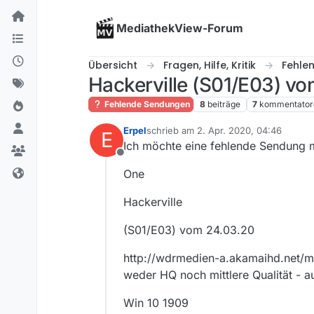
Skip to content
MediathekView-Forum
Übersicht
Fragen, Hilfe, Kritik
Fehle
Hackerville (S01/E03) vo
Fehlende Sendungen
8
beiträge
7
kommentator
Erpel
schrieb am
2. Apr. 2020, 04:46
E
zuletzt editiert von
Ich möchte eine fehlende Sendung 
Offline
One
Hackerville
(S01/E03) vom 24.03.20
http://wdrmedien-a.akamaihd.net
weder HQ noch mittlere Qualität - 
Win 10 1909