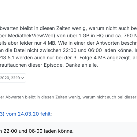
warten bleibt in diesen Zeiten wenig, warum nicht auch bei 
über MediathekViewWeb) von über 1 GB in HQ und ca. 760 
ils aber leider nur 4 MB. Wie in einer der Antworten beschr
an die Datei nicht zwischen 22:00 und 06:00 laden könne. I
3.5.1 werden auch nur bei der 3. Folge 4 MB angezeigt. al
uftauchen dieser Episode. Danke an alle.
 2020, 22:19
r Abwarten bleibt in diesen Zeiten wenig, warum nicht auch bei dieser 
t (über MediathekViewWeb) von über 1 GB in HQ und ca. 760 MB Dateigr
ber leider nur 4 MB. Wie in einer der Antworten beschrieben, ist das d
03) vom 24.03.20 fehlt
:
ei nicht zwischen 22:00 und 06:00 laden könne. In der Anzeige der Date
uch nur bei der 3. Folge 4 MB angezeigt. also warten wir auf’s Ende 
e. Danke an alle.
en 22:00 und 06:00 laden könne.