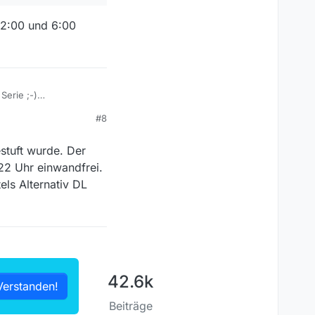
22:00 und 6:00
Serie ;-)
öße bei mittlerer
#8
ann nur der kurze
igrößen in der
der Pandemie und dem
estuft wurde. Der
 22 Uhr einwandfrei.
els Alternativ DL
42.6k
Verstanden!
Beiträge