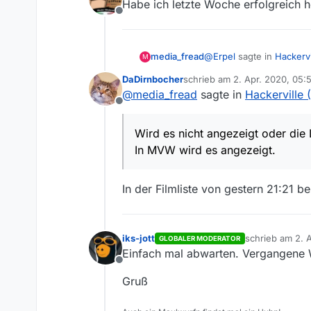
Habe ich letzte Woche erfolgreich 
Offline
@
Erpel
sagte in
Hackervi
media_fread
M
DaDirnbocher
schrieb am
2. Apr. 2020, 05:
zuletzt editiert von
@
media_fread
sagte in
Hackerville 
weder HQ noch mittle
Offline
Wird es nicht angezeigt 
Wird es nicht angezeigt oder die 
In MVW wird es angezei
In MVW wird es angezeigt.
In der Filmliste von gestern 21:21 
iks-jott
schrieb am
2. 
GLOBALER MODERATOR
zuletzt editiert
Einfach mal abwarten. Vergangene 
Offline
Gruß