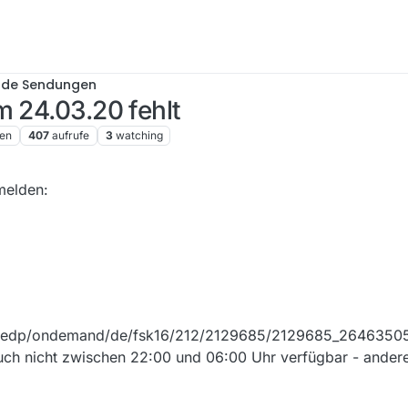
nde Sendungen
m 24.03.20 fehlt
en
407
aufrufe
3
watching
melden:
/medp/ondemand/de/fsk16/212/2129685/2129685_2646350
auch nicht zwischen 22:00 und 06:00 Uhr verfügbar - ander