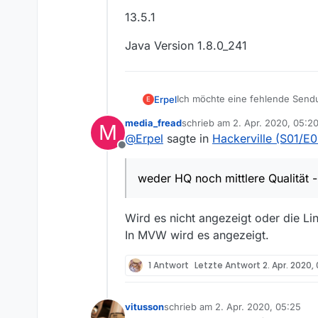
13.5.1
Java Version 1.8.0_241
Ich möchte eine fehlende Send
Erpel
E
media_fread
schrieb am
2. Apr. 2020, 05:2
M
One
zuletzt editiert von
@
Erpel
sagte in
Hackerville (S01/E
Offline
Hackerville
weder HQ noch mittlere Qualität 
(S01/E03) vom 24.03.20
http://wdrmedien-a.akamaihd
Wird es nicht angezeigt oder die Lin
weder HQ noch mittlere Qualitä
In MVW wird es angezeigt.
Win 10 1909
13.5.1
1 Antwort
Letzte Antwort
2. Apr. 2020,
Java Version 1.8.0_241
vitusson
schrieb am
2. Apr. 2020, 05:25
zuletzt editiert von