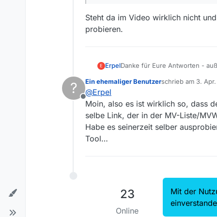
Steht da im Video wirklich nicht u
probieren.
Erpel
Danke für Eure Antworten - auße
E
Die Anzeige der Dateigröße geh
Ein ehemaliger Benutzer
schrieb am
3. Apr
?
Qualität aus. Ankommt jeweils a
zuletzt editiert von
@
Erpel
Hinweis-Clip, dass man die Dat
Offline
MediathekView v13.5.1 werden a
Moin, also es ist wirklich so, dass d
Wiederauftauchen dieser Episod
selbe Link, der in der MV-Liste/MVW
Habe es seinerzeit selber ausprobier
Tool…
Mit der Nutz
23
einverstand
Online