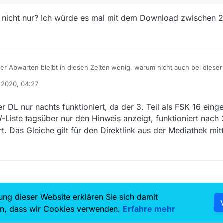
nd nicht nur? Ich würde es mal mit dem Download zwischen 
r Abwarten bleibt in diesen Zeiten wenig, warum nicht auch bei dieser 
t (über MediathekViewWeb) von über 1 GB in HQ und ca. 760 MB Dateigr
. 2020, 04:27
ber leider nur 4 MB. Wie in einer der Antworten beschrieben, ist das d
ei nicht zwischen 22:00 und 06:00 laden könne. In der Anzeige der Date
uch nur bei der 3. Folge 4 MB angezeigt. also warten wir auf’s Ende 
er DL nur nachts funktioniert, da der 3. Teil als FSK 16 eing
e. Danke an alle.
-Liste tagsüber nur den Hinweis anzeigt, funktioniert nach
t. Das Gleiche gilt für den Direktlink aus der Mediathek mitt
ung dieser Website erklären Sie sich damit
7.5k
6.8k
en, dass wir Cookies verwenden.
Erfahre mehr
Benutzer
Themen