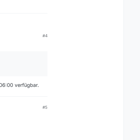
#4
ere 5 Folgen OK
 06:00 verfügbar.
#5