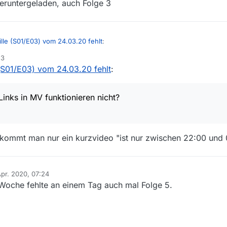
heruntergeladen, auch Folge 3
lle (S01/E03) vom 24.03.20 fehlt
:
53
(S01/E03) vom 24.03.20 fehlt
:
re Qualität - auch nicht zwischen 22:00 und 06:00 Uhr verfügbar - and
oder die Links in MV funktionieren nicht?
Links in MV funktionieren nicht?
gt.
bekommt man nur ein kurzvideo "ist nur zwischen 22:00 und
Apr. 2020, 07:24
 von
Woche fehlte an einem Tag auch mal Folge 5.