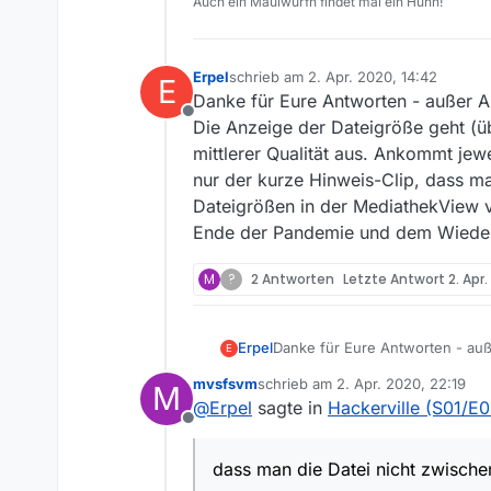
Auch ein Maulwurfn findet mal ein Huhn!
Erpel
schrieb am
2. Apr. 2020, 14:42
E
zuletzt editiert von
Danke für Eure Antworten - außer Ab
Offline
Die Anzeige der Dateigröße geht (
mittlerer Qualität aus. Ankommt jewe
nur der kurze Hinweis-Clip, dass m
Dateigrößen in der MediathekView v1
Ende der Pandemie und dem Wiedera
M
?
2 Antworten
Letzte Antwort
2. Apr.
Erpel
Danke für Eure Antworten - auße
E
Die Anzeige der Dateigröße geh
mvsfsvm
schrieb am
2. Apr. 2020, 22:19
M
Qualität aus. Ankommt jeweils a
zuletzt editiert von
@
Erpel
sagte in
Hackerville (S01/E
Hinweis-Clip, dass man die Dat
Offline
MediathekView v13.5.1 werden a
Wiederauftauchen dieser Episod
dass man die Datei nicht zwisch