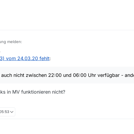
ung melden:
0
03) vom 24.03.20 fehlt
:
- auch nicht zwischen 22:00 und 06:00 Uhr verfügbar - an
.net/medp/ondemand/de/fsk16/212/2129685/2129685_26463505.mp4
ks in MV funktionieren nicht?
t - auch nicht zwischen 22:00 und 06:00 Uhr verfügbar - andere 5 Folg
 05:53