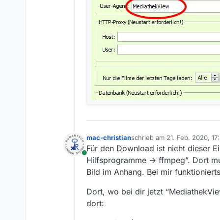
mac-christian
schrieb am
21. Feb. 2020, 17
zuletzt editiert von
Für den Download ist nicht dieser E
Online
Hilfsprogramme -> ffmpeg”. Dort mu
Bild im Anhang. Bei mir funktioniert
Dort, wo bei dir jetzt “MediathekVie
dort: