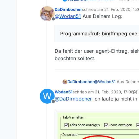
DaDirnbocher
schrieb am
21. Feb. 2020, 15
Download Fehler ORF.txt
zuletzt editiert von
@
Wodan51
Aus Deinem Log:
Offline
Programmaufruf: bin\ffmpeg.exe -
Da fehlt der user_agent-Eintrag, si
beachten solltest.
@
Wodan51
Aus Deinem
DaDirnbocher
Wodan51
schrieb am
21. Feb. 2020, 17:08
W
zuletzt editiert von Wodan51
@
DaDirnbocher
Ich laufe ja nicht 
Programmaufruf: bin
Offline
Da fehlt der user_agen
solltest.