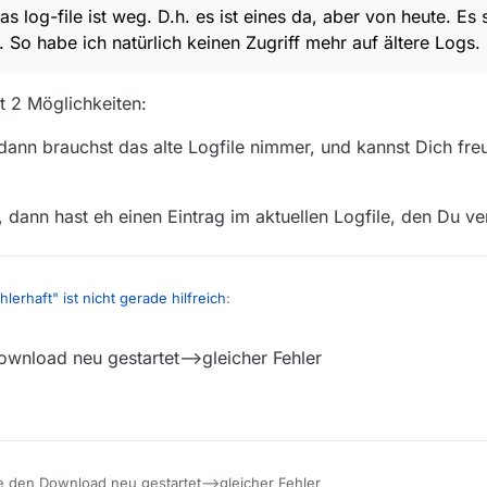
 log-file ist weg. D.h. es ist eines da, aber von heute. Es 
So habe ich natürlich keinen Zugriff mehr auf ältere Logs.
bt 2 Möglichkeiten:
, dann brauchst das alte Logfile nimmer, und kannst Dich fre
, dann hast eh einen Eintrag im aktuellen Logfile, den Du v
hlerhaft" ist nicht gerade hilfreich
:
ownload neu gestartet—>gleicher Fehler
 Problem: Das log-file ist weg. D.h. es ist eines da, aber von heute. Es
rieben wird. So habe ich natürlich keinen Zugriff mehr auf ältere Logs
l. Denn es gibt 2 Möglichkeiten:
cht mehr auf, dann brauchst das alte Logfile nimmer, und kannst Dich fr
mmer noch auf, dann hast eh einen Eintrag im aktuellen Logfile, den Du 
be den Download neu gestartet—>gleicher Fehler