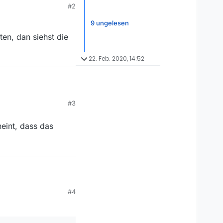
#2
scheites. Gibt es noch
9 ungelesen
icht gefunden, etc)?
en, dan siehst die
22. Feb. 2020, 14:52
#3
ten, dan siehst die
heint, dass das
t, dass das immer
#4