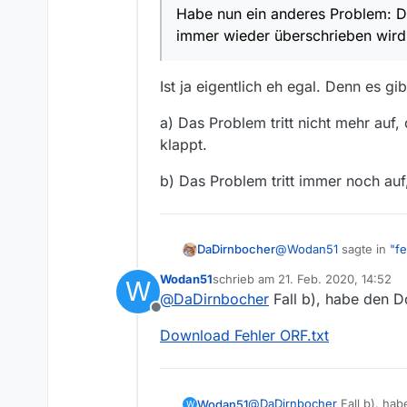
Habe nun ein anderes Problem: Das
immer wieder überschrieben wird. 
Ist ja eigentlich eh egal. Denn es gi
a) Das Problem tritt nicht mehr auf
klappt.
b) Das Problem tritt immer noch auf
@
Wodan51
sagte in
"fe
DaDirnbocher
Wodan51
schrieb am
21. Feb. 2020, 14:52
W
zuletzt editiert von
@
DaDirnbocher
Fall b), habe den D
Habe nun ein anderes
Offline
immer wieder übersch
Ist ja eigentlich eh ega
Download Fehler ORF.txt
a) Das Problem tritt ni
klappt.
b) Das Problem tritt i
@
DaDirnbocher
Fall b), ha
Wodan51
W