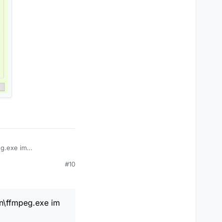
eg.exe im
#10
bin\ffmpeg.exe im