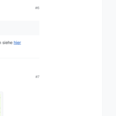
#6
n siehe
hier
#7
gen siehe
hier
beachten