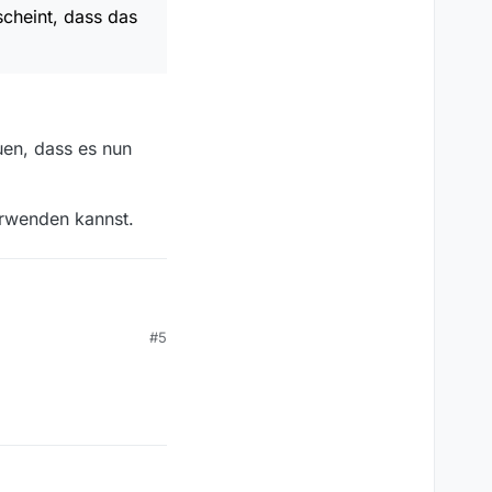
scheint, dass das
uen, dass es nun
erwenden kannst.
#5
 scheint, dass das
.
euen, dass es nun
verwenden kannst.