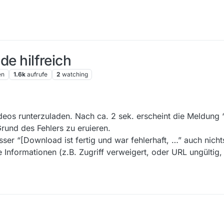
de hilfreich
en
1.6k
aufrufe
2
watching
os runterzuladen. Nach ca. 2 sek. erscheint die Meldung “f
 Grund des Fehlers zu eruieren.
ser “[Download ist fertig und war fehlerhaft, …” auch nicht
 Informationen (z.B. Zugriff verweigert, oder URL ungültig, 
mte Videos runterzuladen. Nach ca. 2 sek. erscheint die Meldung “fehle