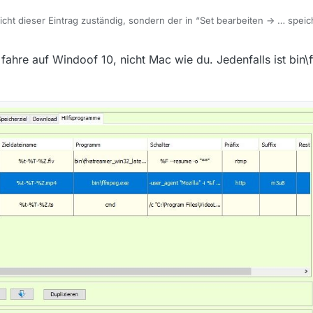
cht dieser Eintrag zuständig, sondern der in “Set bearbeiten -> … speic
 funktionierts (noch) mit nur “Mozilla” drin - aber wer weiss, wie lange 
“MediathekView” stehst, darfst du aber auch etwas Unverfänglicheres ein
h fahre auf Windoof 10, nicht Mac wie du. Jedenfalls ist bin
 Intel Mac OS X 10.13; rv:62.0) Gecko/20100101 Firefox/62.0