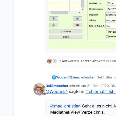
2 Antworten
Letzte Antwort
21. Fe
@
mac-christian
Geht alles n
Wodan51
W
MediathekView Verzeichnis
DaDirnbocher
schrieb am
21. Feb. 2020, 18
zuletzt editiert von
@
Wodan51
sagte in
"fehlerhaft" ist
Offline
@
mac-christian
Geht alles nicht. 
MediathekView Verzeichnis.