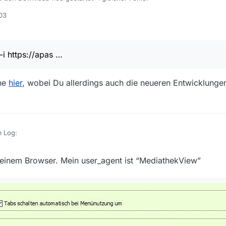
:03
i https://apas …
ehe
hier
, wobei Du allerdings auch die neueren Entwicklunge
 Log:
in einem Browser. Mein user_agent ist “MediathekView”
\ffmpeg.exe -i https://apas …
t-Eintrag, siehe
hier
, wobei Du allerdings auch die neueren Entwicklun