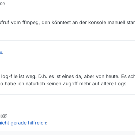
:09
n Grund des Fehlers zu eruieren.
 sich ausser “[Download ist fertig und war fehlerhaft, …” auch nichts Ge
 Informationen (z.B. Zugriff verweigert, oder URL ungültig, oder Seite n
fruf vom ffmpeg, den könntest an der konsole manuell start
s
.
ogfile den aufruf vom ffmpeg, den könntest an der konsole manuell star
mpeg.
g-file ist weg. D.h. es ist eines da, aber von heute. Es sc
 habe ich natürlich keinen Zugriff mehr auf ältere Logs.
m: Das log-file ist weg. D.h. es ist eines da, aber von heute. Es schein
18
So habe ich natürlich keinen Zugriff mehr auf ältere Logs.
cher
 nicht gerade hilfreich
: