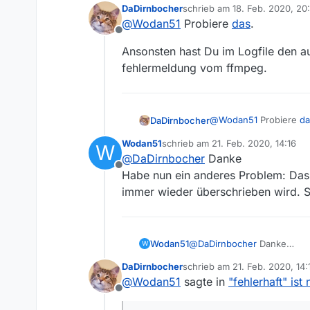
DaDirnbocher
schrieb am
18. Feb. 2020, 20
nicht sehr hilfreich, um de
zuletzt editiert von
@
Wodan51
Probiere
das
.
im Mediathekview.log findet
Offline
anderswo etwas hilfreichere
Ansonsten hast Du im Logfile den au
Danke
fehlermeldung vom ffmpeg.
@
Wodan51
Probiere
da
DaDirnbocher
Wodan51
schrieb am
21. Feb. 2020, 14:16
W
Ansonsten hast Du im L
zuletzt editiert von
@
DaDirnbocher
Danke
fehlermeldung vom ff
Offline
Habe nun ein anderes Problem: Das lo
immer wieder überschrieben wird. So
Wodan51
@
DaDirnbocher
Danke
W
Habe nun ein anderes Proble
DaDirnbocher
schrieb am
21. Feb. 2020, 14:
wieder überschrieben wird. 
zuletzt editiert von DaDirnbo
@
Wodan51
sagte in
"fehlerhaft" ist
Offline