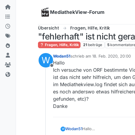
Skip to content
MediathekView-Forum
Übersicht
Fragen, Hilfe, Kritik
"fehlerhaft" ist nicht gera
Fragen, Hilfe, Kritik
21
beiträge
5
kommentator
Wodan51
schrieb am
18. Feb. 2020, 20:00
W
zuletzt editiert von
Hallo
Offline
Ich versuche von ORF bestimmte Vide
ist das nicht sehr hilfreich, um den
im Mediathekview.log findet sich aus
es noch anderswo etwas hilfreichere
gefunden, etc)?
Danke
Wodan51
Hallo
W
Ich versuche von ORF bestim