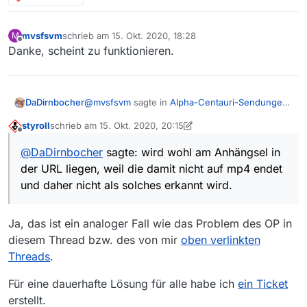
mvsfsvm
schrieb am
15. Okt. 2020, 18:28
M
zuletzt editiert von
Offline
Danke, scheint zu funktionieren.
@
mvsfsvm
sagte in
Alpha-Centauri-Sendungen
DaDirnbocher
nicht downloadable
:
styroll
schrieb am
15. Okt. 2020, 20:15
zuletzt editiert von styroll
Offline
So wie es aussieht gibts erneut einen Fall,
@
DaDirnbocher
sagte: wird wohl am Anhängsel in
wo fälschlicherweise VLC zum Download
wird wohl am Anhängsel in der URL liegen, weil
benutzt wird und der Download dann
der URL liegen, weil die damit nicht auf mp4 endet
die damit nicht auf mp4 endet und daher nicht
fehlschlägt. Der Aufruf der Film-URL im
und daher nicht als solches erkannt wird.
als solches erkannt wird.
Browser oder in VLC klappt aber.
…src_1920x1080_6000.mp4?fv=1
Ja, das ist ein analoger Fall wie das Problem des OP in
Hab mal spasseshalber im Speichernset im
diesem Thread bzw. des von mir
oben verlinkten
Suffix
Threads
.
mp4,mp3,m4v,flv,fv=1
Für eine dauerhafte Lösung für alle habe ich
ein Ticket
erstellt.