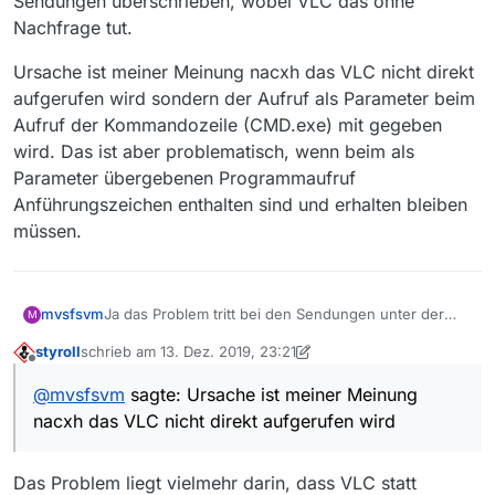
Sendungen überschrieben, wobei VLC das ohne
Nachfrage tut.
Ursache ist meiner Meinung nacxh das VLC nicht direkt
aufgerufen wird sondern der Aufruf als Parameter beim
Aufruf der Kommandozeile (CMD.exe) mit gegeben
wird. Das ist aber problematisch, wenn beim als
Parameter übergebenen Programmaufruf
Anführungszeichen enthalten sind und erhalten bleiben
müssen.
Ja das Problem tritt bei den Sendungen unter der
mvsfsvm
M
ARD auf, wobei die Sendungen vom VLC
styroll
schrieb am
13. Dez. 2019, 23:21
heruntergeladen werden und als TS-Date auf der
Ursache ist meiner Meinung nacxh das VLC nicht
zuletzt editiert von styroll
Offline
Platte landen sollten. Hier landeten trotz Fehler die
direkt aufgerufen wird sondern der Aufruf als
@
mvsfsvm
sagte: Ursache ist meiner Meinung
Sendungen vollständig auf der Platte aber nicht am
Parameter beim Aufruf der Kommandozeile
nacxh das VLC nicht direkt aufgerufen wird
richtigen Ort und nicht mit dem richtigen Namen und
(CMD.exe) mit gegeben wird. Das ist aber
ohne Dateierweiterung. Der Ort und Dateiname lässt
problematisch, wenn beim als Parameter
auf ein Problem mit Leerzeichen im Pfad schließen.
übergebenen Programmaufruf Anführungszeichen
Das Problem liegt vielmehr darin, dass VLC statt
Da das Problem auch noch zu identischen
enthalten sind und erhalten bleiben müssen.