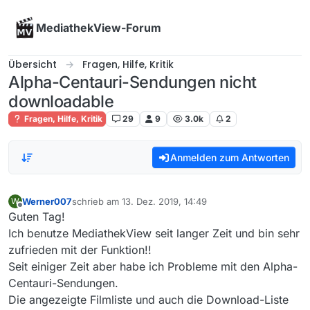
Skip to content
MediathekView-Forum
Übersicht
Fragen, Hilfe, Kritik
Alpha-Centauri-Sendungen nicht
downloadable
Fragen, Hilfe, Kritik
29
9
3.0k
2
Anmelden zum Antworten
Werner007
schrieb am
13. Dez. 2019, 14:49
W
zuletzt editiert von
Offline
Guten Tag!
Ich benutze MediathekView seit langer Zeit und bin sehr
zufrieden mit der Funktion!!
Seit einiger Zeit aber habe ich Probleme mit den Alpha-
Centauri-Sendungen.
Die angezeigte Filmliste und auch die Download-Liste