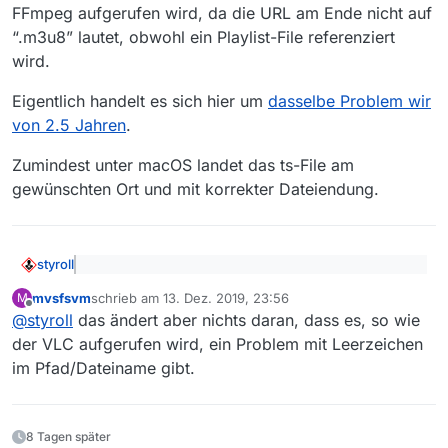
Dateinamen führt, werden früher geladene
FFmpeg aufgerufen wird, da die URL am Ende nicht auf
Sendungen überschrieben, wobei VLC das ohne
“.m3u8” lautet, obwohl ein Playlist-File referenziert
Nachfrage tut.
wird.
Eigentlich handelt es sich hier um
dasselbe Problem wir
von 2.5 Jahren
.
Zumindest unter macOS landet das ts-File am
gewünschten Ort und mit korrekter Dateiendung.
styroll
@
mvsfsvm
sagte: Ursache ist meiner Meinung
mvsfsvm
schrieb am
13. Dez. 2019, 23:56
M
nacxh das VLC nicht direkt aufgerufen wird
zuletzt editiert von
Offline
Das Problem liegt vielmehr darin, dass VLC statt FFmpeg
@
styroll
das ändert aber nichts daran, dass es, so wie
aufgerufen wird, da die URL am Ende nicht auf “.m3u8”
der VLC aufgerufen wird, ein Problem mit Leerzeichen
lautet, obwohl ein Playlist-File referenziert wird.
Eigentlich handelt es sich hier um
dasselbe Problem wir
im Pfad/Dateiname gibt.
von 2.5 Jahren
.
Zumindest unter macOS landet das ts-File am
gewünschten Ort und mit korrekter Dateiendung.
8 Tagen später