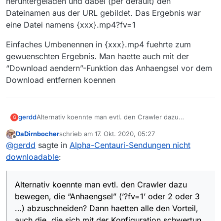
heruntergeladen und dabei (per default) den
Dateinamen aus der URL gebildet. Das Ergebnis war
eine Datei namens {xxx}.mp4?fv=1
Einfaches Umbenennen in {xxx}.mp4 fuehrte zum
gewuenschten Ergebnis. Man haette auch mit der
“Download aendern”-Funktion das Anhaengsel vor dem
Download entfernen koennen
Alternativ koennte man evtl. den Crawler dazu
gerdd
G
bewegen, die “Anhaengsel” (‘?fv=1’ oder 2 oder 3 …)
DaDirnbocher
schrieb am
17. Okt. 2020, 05:27
abzuschneiden? Dann haetten alle den Vorteil, auch die,
(Ich habe mir mal die URL einer solchen Sendung in
zuletzt editiert von
Offline
@
gerdd
sagte in
Alpha-Centauri-Sendungen nicht
die sich mit der Konfiguration schwertun.
WGET heruebergezogen. Das hat mir dann die Datei
heruntergeladen und dabei (per default) den
Einfaches Umbenennen in {xxx}.mp4 fuehrte zum
downloadable
:
Dateinamen aus der URL gebildet. Das Ergebnis war
gewuenschten Ergebnis. Man haette auch mit der
eine Datei namens {xxx}.mp4?fv=1
“Download aendern”-Funktion das Anhaengsel vor dem
Download entfernen koennen
Alternativ koennte man evtl. den Crawler dazu
bewegen, die “Anhaengsel” (’?fv=1’ oder 2 oder 3
…) abzuschneiden? Dann haetten alle den Vorteil,
auch die, die sich mit der Konfiguration schwertun.