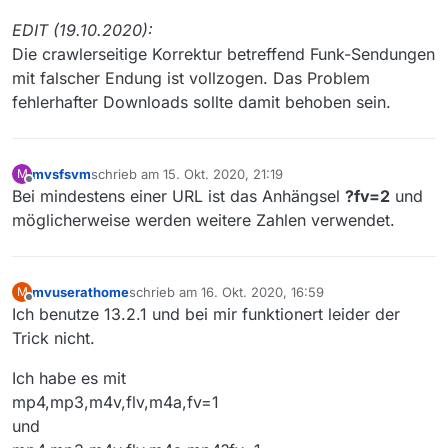
eingetragen, dann klappt der Download auch.
EDIT (19.10.2020):
Die crawlerseitige Korrektur betreffend Funk-Sendungen
mit falscher Endung ist vollzogen. Das Problem
fehlerhafter Downloads sollte damit behoben sein.
mvsfsvm
schrieb am
15. Okt. 2020, 21:19
M
zuletzt editiert von
Offline
Bei mindestens einer URL ist das Anhängsel
?fv=2
und
möglicherweise werden weitere Zahlen verwendet.
mvuserathome
schrieb am
16. Okt. 2020, 16:59
M
zuletzt editiert von
Offline
Ich benutze 13.2.1 und bei mir funktionert leider der
Trick nicht.
Ich habe es mit
mp4,mp3,m4v,flv,m4a,fv=1
und