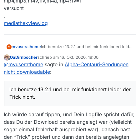
mp4,mp3,m4v,flv,m4a,mp4?fv=1
versucht
.
mediathekview.log
Ich benutze 13.2.1 und bei mir funktionert leider
mvuserathome
M
der Trick nicht.
DaDirnbocher
schrieb am
16. Okt. 2020, 18:00
Ich habe es mit
zuletzt editiert von
Offline
@
mvuserathome
sagte in
Alpha-Centauri-Sendungen
mp4,mp3,m4v,flv,m4a,fv=1
und
nicht downloadable
:
mp4,mp3,m4v,flv,m4a,mp4?fv=1
versucht
.
Ich benutze 13.2.1 und bei mir funktionert leider der
mediathekview.log
Trick nicht.
Ich würde darauf tippen, und Dein Logfile spricht dafür,
dass Du der Download bereits angelegt war (vielleicht
sogar einmal fehlerhaft ausprobiert war), danach hast
den “Trick” probiert und dann den bereits angelegten