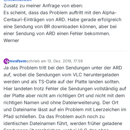
Alpha-Centauri-Sendungen.
PS: Win10, Update Status von heute
Zusatz zu meiner Anfrage von eben:
Die angezeigte Filmliste und auch die Download-
Es scheint, dass das Problem auftritt mit den Alpha-
Liste zeigen die Sendungen an. Aber wenn ich
Centauri-Einträgen von ARD. Habe gerade erfolgreich
diese Sendung downloaden möchte, z.B. in der
eine Sendung von BR downloaden können, aber bei
Download-Liste mit Rechtsklick und “Download
starten”, dann färbt sich die Zeile rot ein und es
einer Sendung von ARD einen Fehler bekommen.
wird nichts geladen.
Werner
Ich benutze dann den “Link zur Webseite” und lade
die Sendung im Browser down.
Schön wäre es aber wenn es direkt in
MediathekView klappen würde.
mvsfsvm
schrieb am
13. Dez. 2019, 17:59
M
zuletzt editiert von
Offline
Ja das Problem tritt bei den Sendungen unter der ARD
auf, wobei die Sendungen vom VLC heruntergeladen
werden und als TS-Date auf der Platte landen sollten.
Hier landeten trotz Fehler die Sendungen vollständig auf
der Platte aber nicht am richtigen Ort und nicht mit dem
richtigen Namen und ohne Dateierweiterung. Der Ort
und Dateiname lässt auf ein Problem mit Leerzeichen im
Pfad schließen. Da das Problem auch noch zu
identischen Dateinamen führt, werden früher geladene