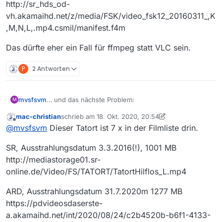
http://sr_hds_od-
vh.akamaihd.net/z/media/FSK/video_fsk12_20160311_,K
,M,N,L,.mp4.csmil/manifest.f4m
Das dürfte eher ein Fall für ffmpeg statt VLC sein.
P
2 Antworten
… und das nächste Problem:
mvsfsvm
M
mac-christian
schrieb am
18. Okt. 2020, 20:54
Der Tatort
Hilflos
im SR (Website-URL in der Liste ist
zuletzt editiert von mac-christian
Offline
@
mvsfsvm
Dieser Tatort ist 7 x in der Filmliste drin.
kaputt, MV öffnet beim Klick darauf einen “Datei
speichern”-Dialog)
Film-URL:
SR, Ausstrahlungsdatum 3.3.2016(!), 1001 MB
http://sr_hds_od-
vh.akamaihd.net/z/media/FSK/video_fsk12_20160311_,
Das dürfte eher ein Fall für ffmpeg statt VLC sein.
http://mediastorage01.sr-
K,M,N,L,.mp4.csmil/manifest.f4m
online.de/Video/FS/TATORT/TatortHilflos_L.mp4
ARD, Ausstrahlungsdatum 31.7.2020m 1277 MB
https://pdvideosdaserste-
a.akamaihd.net/int/2020/08/24/c2b4520b-b6f1-4133-