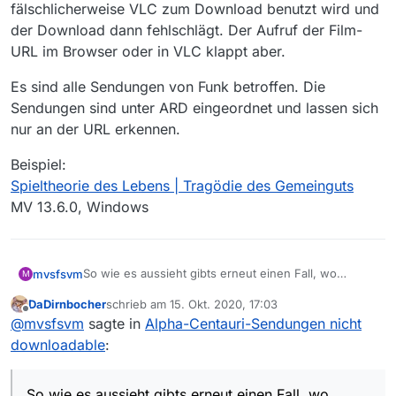
fälschlicherweise VLC zum Download benutzt wird und
der Download dann fehlschlägt. Der Aufruf der Film-
URL im Browser oder in VLC klappt aber.
Es sind alle Sendungen von Funk betroffen. Die
Sendungen sind unter ARD eingeordnet und lassen sich
nur an der URL erkennen.
Beispiel:
Spieltheorie des Lebens | Tragödie des Gemeinguts
MV 13.6.0, Windows
So wie es aussieht gibts erneut einen Fall, wo
mvsfsvm
M
fälschlicherweise VLC zum Download benutzt wird
DaDirnbocher
schrieb am
15. Okt. 2020, 17:03
und der Download dann fehlschlägt. Der Aufruf der
Es sind alle Sendungen von Funk betroffen. Die
zuletzt editiert von
Offline
@
mvsfsvm
sagte in
Alpha-Centauri-Sendungen nicht
Film-URL im Browser oder in VLC klappt aber.
Sendungen sind unter ARD eingeordnet und lassen
sich nur an der URL erkennen.
Beispiel:
downloadable
:
Spieltheorie des Lebens | Tragödie des Gemeinguts
MV 13.6.0, Windows
So wie es aussieht gibts erneut einen Fall, wo