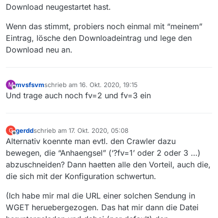
Download neugestartet hast.
Wenn das stimmt, probiers noch einmal mit “meinem”
Eintrag, lösche den Downloadeintrag und lege den
Download neu an.
mvsfsvm
schrieb am
16. Okt. 2020, 19:15
M
zuletzt editiert von
Offline
Und trage auch noch fv=2 und fv=3 ein
gerdd
schrieb am
17. Okt. 2020, 05:08
G
zuletzt editiert von
Offline
Alternativ koennte man evtl. den Crawler dazu
bewegen, die “Anhaengsel” (‘?fv=1’ oder 2 oder 3 …)
abzuschneiden? Dann haetten alle den Vorteil, auch die,
die sich mit der Konfiguration schwertun.
(Ich habe mir mal die URL einer solchen Sendung in
WGET heruebergezogen. Das hat mir dann die Datei