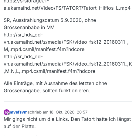
https://srstorage01-
a.akamaihd.net/Video/FS/TATORT/Tatort_Hilflos_L.mp4
SR, Ausstrahlungsdatum 5.9.2020, ohne
Grössenanbabe in MV
http://sr_hds_od-
vh.akamaihd.net/z/media/FSK/video_fsk12_20160311_,
M,.mp4.csmil/manifest.f4m?hdcore
http://sr_hds_od-
vh.akamaihd.net/z/media/FSK/video_fsk12_20160311_,K
,M,N,L,.mp4.csmil/manifest.f4m?hdcore
Alle Einträge, mit Ausnahme des letzten ohne
Grössenangabe, sollten funktionieren.
mvsfsvm
schrieb am
18. Okt. 2020, 20:57
M
zuletzt editiert von
Offline
Mir gings nicht um die Links. Den Tatort hatte ich längst
auf der Platte.