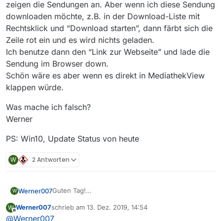
zeigen die Sendungen an. Aber wenn ich diese Sendung
downloaden möchte, z.B. in der Download-Liste mit
Rechtsklick und “Download starten”, dann färbt sich die
Zeile rot ein und es wird nichts geladen.
Ich benutze dann den “Link zur Webseite” und lade die
Sendung im Browser down.
Schön wäre es aber wenn es direkt in MediathekView
klappen würde.
Was mache ich falsch?
Werner
PS: Win10, Update Status von heute
W
2 Antworten
Guten Tag!
Werner007
W
Ich benutze MediathekView seit langer Zeit und bin
Werner007
schrieb am
13. Dez. 2019, 14:54
W
sehr zufrieden mit der Funktion!!
Was mache ich falsch?
zuletzt editiert von
Offline
@
Werner007
Seit einiger Zeit aber habe ich Probleme mit den
Werner