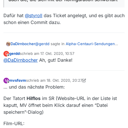
Dafür hat
@
styroll
das Ticket angelegt, und es gibt auch
schon einen Commit dazu.
@
gerdd
sagte in
Alpha-Centauri-Sendungen
DaDirnbocher
nicht downloadable
:
gerdd
schrieb am
17. Okt. 2020, 10:57
G
zuletzt editiert von
Offline
@
DaDirnbocher
Ah, gut! Danke!
Alternativ koennte man evtl. den Crawler
dazu bewegen, die “Anhaengsel” (’?fv=1’
Dafür hat
@
styroll
das Ticket angelegt, und es
oder 2 oder 3 …) abzuschneiden? Dann
gibt auch schon einen Commit dazu.
haetten alle den Vorteil, auch die, die sich
mvsfsvm
schrieb am
18. Okt. 2020, 20:27
M
mit der Konfiguration schwertun.
zuletzt editiert von mvsfsvm
Offline
… und das nächste Problem:
Der Tatort
Hilflos
im SR (Website-URL in der Liste ist
kaputt, MV öffnet beim Klick darauf einen “Datei
speichern”-Dialog)
Film-URL: