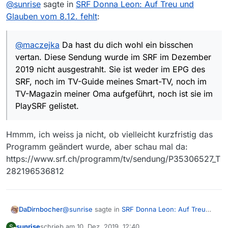
Offline
@
sunrise
sagte in
SRF Donna Leon: Auf Treu und
TV-Guide meines Smart-TV, noch im TV-Magazin
meiner Oma aufgeführt, noch ist sie im PlaySRF
Glauben vom 8.12. fehlt
:
gelistet. Dafür funktioniert der Tipp von
@
mac-
christian
, obwohl die Sendung im ARD/BR schon
ziemlich lange her ist. Und noch ein Hinweis: Der Link,
@
maczejka
Da hast du dich wohl ein bisschen
den du angegeben hat, führt zu example.com und
vertan. Diese Sendung wurde im SRF im Dezember
nicht zur Sendung.
2019 nicht ausgestrahlt. Sie ist weder im EPG des
SRF, noch im TV-Guide meines Smart-TV, noch im
TV-Magazin meiner Oma aufgeführt, noch ist sie im
PlaySRF gelistet.
Hmmm, ich weiss ja nicht, ob vielleicht kurzfristig das
Programm geändert wurde, aber schau mal da:
https://www.srf.ch/programm/tv/sendung/P35306527_T
282196536812
@
sunrise
sagte in
SRF Donna Leon: Auf Treu
DaDirnbocher
und Glauben vom 8.12. fehlt
:
sunrise
schrieb am
10. Dez. 2019, 12:40
S