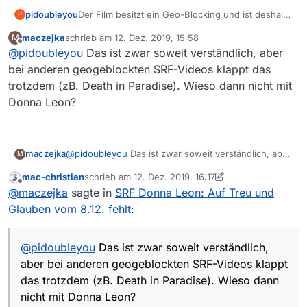
Der Film besitzt ein Geo-Blocking und ist deshalb
pidoubleyou
P
nur in der Schweiz abrufbar. Der Crawler kann
maczejka
schrieb am
12. Dez. 2019, 15:58
M
aktuell für diese Filme keine gültige URL ermitteln,
Falls jemand die Hintergründe interessieren:
zuletzt editiert von
Offline
@
pidoubleyou
Das ist zwar soweit verständlich, aber
deshalb ist der Film nicht in der Liste.
https://forum.mediathekview.de/post/12955
bei anderen geogeblockten SRF-Videos klappt das
trotzdem (zB. Death in Paradise). Wieso dann nicht mit
Donna Leon?
maczejka
@
pidoubleyou
Das ist zwar soweit verständlich, aber
M
bei anderen geogeblockten SRF-Videos klappt das
mac-christian
schrieb am
12. Dez. 2019, 16:17
trotzdem (zB. Death in Paradise). Wieso dann nicht
zuletzt editiert von mac-christian
12. Dez. 2019, 17:2
Offline
@
maczejka
sagte in
SRF Donna Leon: Auf Treu und
mit Donna Leon?
Glauben vom 8.12. fehlt
:
@
pidoubleyou
Das ist zwar soweit verständlich,
aber bei anderen geogeblockten SRF-Videos klappt
das trotzdem (zB. Death in Paradise). Wieso dann
nicht mit Donna Leon?