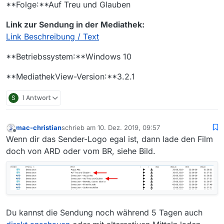
**Folge:**Auf Treu und Glauben
Link zur Sendung in der Mediathek:
Link Beschreibung / Text
**Betriebssystem:**Windows 10
**MediathekView-Version:**3.2.1
S
1 Antwort
mac-christian
schrieb am
10. Dez. 2019, 09:57
zuletzt editiert von
Offline
Wenn dir das Sender-Logo egal ist, dann lade den Film
doch von ARD oder vom BR, siehe Bild.
Du kannst die Sendung noch während 5 Tagen auch