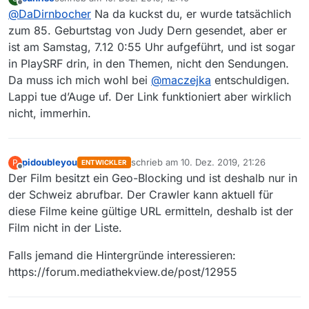
zuletzt editiert von
Offline
@
DaDirnbocher
Na da kuckst du, er wurde tatsächlich
@
maczejka
Da hast du dich wohl ein
bisschen vertan. Diese Sendung wurde im
zum 85. Geburtstag von Judy Dern gesendet, aber er
Hmmm, ich weiss ja nicht, ob vielleicht
SRF im Dezember 2019 nicht ausgestrahlt.
ist am Samstag, 7.12 0:55 Uhr aufgeführt, und ist sogar
kurzfristig das Programm geändert wurde, aber
Sie ist weder im EPG des SRF, noch im TV-
in PlaySRF drin, in den Themen, nicht den Sendungen.
schau mal da:
Guide meines Smart-TV, noch im TV-
https://www.srf.ch/programm/tv/sendung/P3530
Magazin meiner Oma aufgeführt, noch ist
Da muss ich mich wohl bei
@
maczejka
entschuldigen.
6527_T282196536812
sie im PlaySRF gelistet.
Lappi tue d’Auge uf. Der Link funktioniert aber wirklich
nicht, immerhin.
pidoubleyou
schrieb am
10. Dez. 2019, 21:26
P
ENTWICKLER
zuletzt editiert von
Offline
Der Film besitzt ein Geo-Blocking und ist deshalb nur in
der Schweiz abrufbar. Der Crawler kann aktuell für
diese Filme keine gültige URL ermitteln, deshalb ist der
Film nicht in der Liste.
Falls jemand die Hintergründe interessieren:
https://forum.mediathekview.de/post/12955