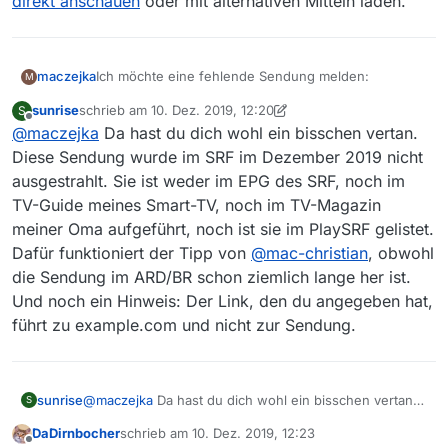
direkt anschauen
oder mit alternativen Mitteln laden.
Ich möchte eine fehlende Sendung melden:
maczejka
M
sunrise
schrieb am
10. Dez. 2019, 12:20
S
**Sender:**SRF
zuletzt editiert von sunrise
12. Okt. 2019, 13:20
Offline
@
maczejka
Da hast du dich wohl ein bisschen vertan.
**Sendung:**Donna Leon
Diese Sendung wurde im SRF im Dezember 2019 nicht
ausgestrahlt. Sie ist weder im EPG des SRF, noch im
**Folge:**Auf Treu und Glauben
TV-Guide meines Smart-TV, noch im TV-Magazin
meiner Oma aufgeführt, noch ist sie im PlaySRF gelistet.
Link zur Sendung in der Mediathek:
Link Beschreibung / Text
Dafür funktioniert der Tipp von
@
mac-christian
, obwohl
**Betriebssystem:**Windows 10
die Sendung im ARD/BR schon ziemlich lange her ist.
Und noch ein Hinweis: Der Link, den du angegeben hat,
**MediathekView-Version:**3.2.1
führt zu example.com und nicht zur Sendung.
sunrise
@
maczejka
Da hast du dich wohl ein bisschen vertan.
S
Diese Sendung wurde im SRF im Dezember 2019 nicht
DaDirnbocher
schrieb am
10. Dez. 2019, 12:23
ausgestrahlt. Sie ist weder im EPG des SRF, noch im
zuletzt editiert von