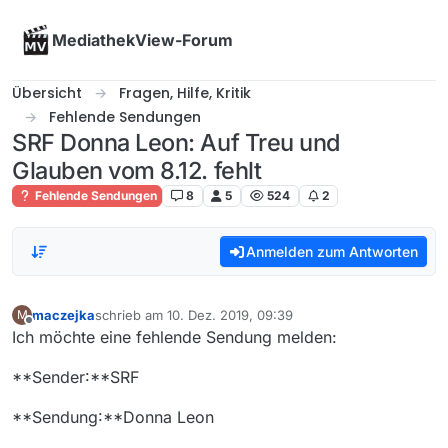
Skip to content
MediathekView-Forum
Übersicht
Fragen, Hilfe, Kritik
Fehlende Sendungen
SRF Donna Leon: Auf Treu und
Glauben vom 8.12. fehlt
Fehlende Sendungen
8
5
524
2
Anmelden zum Antworten
maczejka
schrieb am
10. Dez. 2019, 09:39
M
zuletzt editiert von
Offline
Ich möchte eine fehlende Sendung melden:
**Sender:**SRF
**Sendung:**Donna Leon