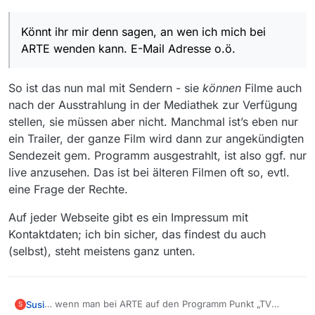
nur der Trailer… sorry ich kann hier leider keinen Link
Vielen Dank für eure bisherigen Antworten.
schicken…
Könnt ihr mir denn sagen, an wen ich mich bei
ARTE wenden kann. E-Mail Adresse o.ö.
So ist das nun mal mit Sendern - sie
können
Filme auch
nach der Ausstrahlung in der Mediathek zur Verfügung
stellen, sie müssen aber nicht. Manchmal ist’s eben nur
ein Trailer, der ganze Film wird dann zur angekündigten
Sendezeit gem. Programm ausgestrahlt, ist also ggf. nur
live anzusehen. Das ist bei älteren Filmen oft so, evtl.
eine Frage der Rechte.
Auf jeder Webseite gibt es ein Impressum mit
Kontaktdaten; ich bin sicher, das findest du auch
(selbst), steht meistens ganz unten.
… wenn man bei ARTE auf den Programm Punkt „TV
Susi
S