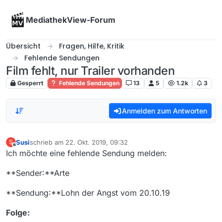
Skip to content
MediathekView-Forum
Übersicht
Fragen, Hilfe, Kritik
Fehlende Sendungen
Film fehlt, nur Trailer vorhanden
Gesperrt
Fehlende Sendungen
13
5
1.2k
3
Anmelden zum Antworten
Susi
schrieb am
22. Okt. 2019, 09:32
S
zuletzt editiert von
Offline
Ich möchte eine fehlende Sendung melden:
**Sender:**Arte
**Sendung:**Lohn der Angst vom 20.10.19
Folge: