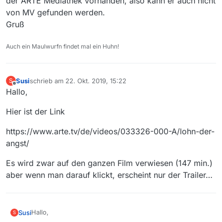
der ARTE Mediathek vorhanden, also kann er auch nicht
Link Beschreibung / Text
von MV gefunden werden.
Betriebssystem:
Gruß
MediathekView-Version:
Auch ein Maulwurfn findet mal ein Huhn!
Es wird nur der Trailer angezeigt, nicht der komplette Film
bzw. wenn man auf den kompletten Film klickt erscheint
nur der Trailer
Susi
schrieb am
22. Okt. 2019, 15:22
S
zuletzt editiert von
Offline
Hallo,
Hier ist der Link
https://www.arte.tv/de/videos/033326-000-A/lohn-der-
angst/
Es wird zwar auf den ganzen Film verwiesen (147 min.)
aber wenn man darauf klickt, erscheint nur der Trailer…
Hallo,
Susi
S