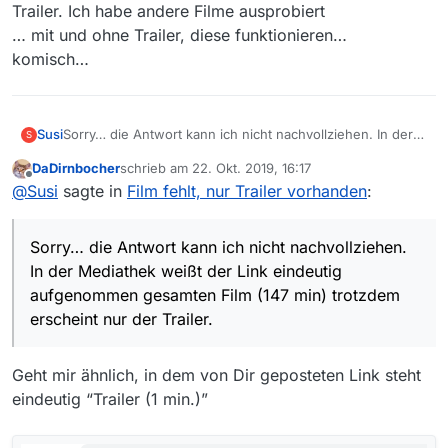
Trailer. Ich habe andere Filme ausprobiert
… mit und ohne Trailer, diese funktionieren…
komisch…
Susi
Sorry… die Antwort kann ich nicht nachvollziehen. In der
S
Mediathek weißt der Link eindeutig aufgenommen
DaDirnbocher
schrieb am
22. Okt. 2019, 16:17
gesamten Film (147 min) trotzdem erscheint nur der
zuletzt editiert von
Offline
@
Susi
sagte in
Film fehlt, nur Trailer vorhanden
:
Trailer. Ich habe andere Filme ausprobiert
… mit und ohne Trailer, diese funktionieren…
komisch…
Sorry… die Antwort kann ich nicht nachvollziehen.
In der Mediathek weißt der Link eindeutig
aufgenommen gesamten Film (147 min) trotzdem
erscheint nur der Trailer.
Geht mir ähnlich, in dem von Dir geposteten Link steht
eindeutig “Trailer (1 min.)”