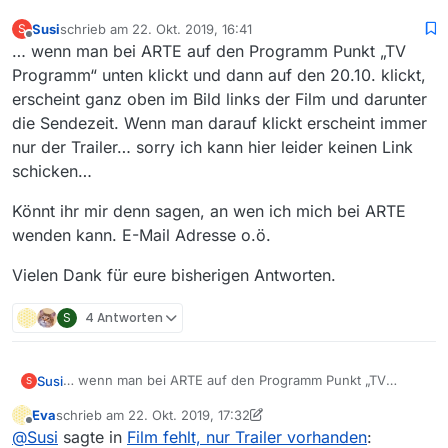
Susi
schrieb am
22. Okt. 2019, 16:41
S
zuletzt editiert von
Offline
… wenn man bei ARTE auf den Programm Punkt „TV
Programm“ unten klickt und dann auf den 20.10. klickt,
erscheint ganz oben im Bild links der Film und darunter
die Sendezeit. Wenn man darauf klickt erscheint immer
nur der Trailer… sorry ich kann hier leider keinen Link
schicken…
Könnt ihr mir denn sagen, an wen ich mich bei ARTE
wenden kann. E-Mail Adresse o.ö.
Vielen Dank für eure bisherigen Antworten.
S
4 Antworten
… wenn man bei ARTE auf den Programm Punkt „TV
Susi
S
Programm“ unten klickt und dann auf den 20.10. klickt,
Eva
schrieb am
22. Okt. 2019, 17:32
erscheint ganz oben im Bild links der Film und darunter
Könnt ihr mir denn sagen, an wen ich mich bei ARTE
zuletzt editiert von Eva
Offline
@
Susi
sagte in
Film fehlt, nur Trailer vorhanden
:
die Sendezeit. Wenn man darauf klickt erscheint immer
wenden kann. E-Mail Adresse o.ö.