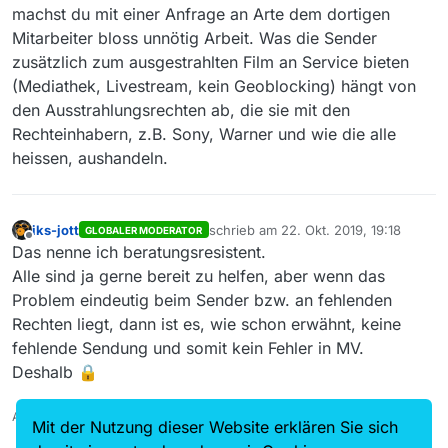
nur der Trailer… sorry ich kann hier leider keinen Link
Vielen Dank für eure bisherigen Antworten.
machst du mit einer Anfrage an Arte dem dortigen
schicken…
Mitarbeiter bloss unnötig Arbeit. Was die Sender
zusätzlich zum ausgestrahlten Film an Service bieten
(Mediathek, Livestream, kein Geoblocking) hängt von
den Ausstrahlungsrechten ab, die sie mit den
Rechteinhabern, z.B. Sony, Warner und wie die alle
Ich habe andere Filme ausprobiert
heissen, aushandeln.
Mag ja sein.
iks-jott
schrieb am
22. Okt. 2019, 19:18
GLOBALER MODERATOR
Zu dem Film stellt ARTE aktuell nur einen
zuletzt editiert von
Offline
Das nenne ich beratungsresistent.
einminütigen Trailer zur Verfügung. Zu anderen
Filmen gibts den ganzen Film. Und zu noch
Aber wie auch immer. Das ist ein Thema, mit
Alle sind ja gerne bereit zu helfen, aber wenn das
anderen gibts nicht einmal einen Trailer.
dem Du Dich an ARTE wenden musst. Da kann
Problem eindeutig beim Sender bzw. an fehlenden
Vielleicht kommt zu dem Film da morgen
Dir hier niemand weiterhelfen.
Rechten liegt, dann ist es, wie schon erwähnt, keine
(übermorgen, nächste Woche, who knows)
fehlende Sendung und somit kein Fehler in MV.
mehr. Vielleicht auch nicht.
Deshalb 🔒
Auch ein Maulwurfn findet mal ein Huhn!
Mit der Nutzung dieser Website erklären Sie sich