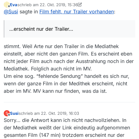
Eva
schrieb am
22. Okt. 2019, 15:36
Hier ist der Link
zuletzt editiert von Eva
Offline
@
Susi
sagte in
Film fehlt, nur Trailer vorhanden
:
https://www.arte.tv/de/videos/033326-000-A/lohn-der-
angst/
…erscheint nur der Trailer…
Es wird zwar auf den ganzen Film verwiesen (147 min.)
aber wenn man darauf klickt, erscheint nur der Trailer…
stimmt. Weil Arte nur den Trailer in die Mediathek
einstellt, aber nicht den ganzen Film. Es erscheint eben
nicht jeder Film auch nach der Ausstrahlung noch in der
Mediathek. Folglich auch nicht im MV.
Um eine sog. “fehlende Sendung” handelt es sich nur,
wenn der ganze Film in der Medithek erscheint, nicht
aber im MV. MV kann nur finden, was da ist.
Susi
schrieb am
22. Okt. 2019, 16:03
S
zuletzt editiert von
Offline
Sorry… die Antwort kann ich nicht nachvollziehen. In
der Mediathek weißt der Link eindeutig aufgenommen
gesamten Film (147 min) trotzdem erscheint nur der