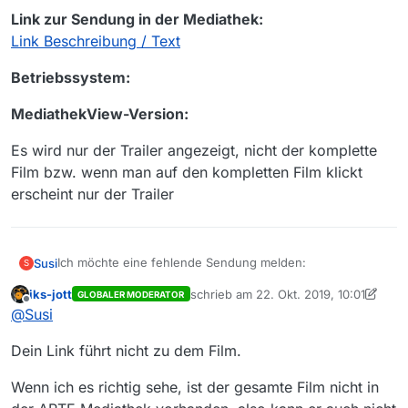
Link zur Sendung in der Mediathek:
Link Beschreibung / Text
Betriebssystem:
MediathekView-Version:
Es wird nur der Trailer angezeigt, nicht der komplette
Film bzw. wenn man auf den kompletten Film klickt
erscheint nur der Trailer
Ich möchte eine fehlende Sendung melden:
Susi
S
iks-jott
schrieb am
22. Okt. 2019, 10:01
GLOBALER MODERATOR
**Sender:**Arte
zuletzt editiert von iks-jott
Offline
@
Susi
**Sendung:**Lohn der Angst vom 20.10.19
Dein Link führt nicht zu dem Film.
Folge:
Wenn ich es richtig sehe, ist der gesamte Film nicht in
Link zur Sendung in der Mediathek: