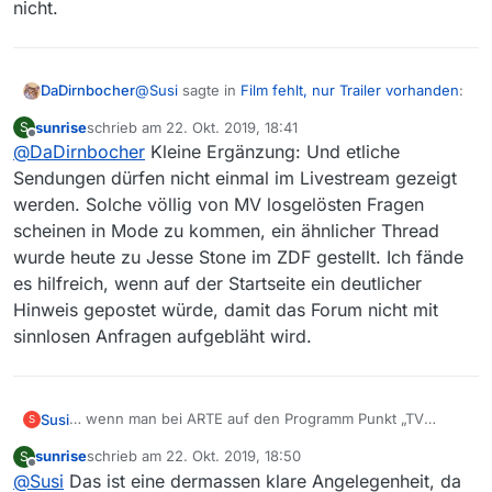
nicht.
@
Susi
sagte in
Film fehlt, nur Trailer vorhanden
:
DaDirnbocher
sunrise
schrieb am
22. Okt. 2019, 18:41
S
zuletzt editiert von
Offline
@
DaDirnbocher
Kleine Ergänzung: Und etliche
Sorry… die Antwort kann ich nicht
nachvollziehen. In der Mediathek weißt der
Sendungen dürfen nicht einmal im Livestream gezeigt
Geht mir ähnlich, in dem von Dir geposteten Link
Link eindeutig aufgenommen gesamten
werden. Solche völlig von MV losgelösten Fragen
steht eindeutig “Trailer (1 min.)”
Film (147 min) trotzdem erscheint nur der
scheinen in Mode zu kommen, ein ähnlicher Thread
Trailer.
wurde heute zu Jesse Stone im ZDF gestellt. Ich fände
es hilfreich, wenn auf der Startseite ein deutlicher
Hinweis gepostet würde, damit das Forum nicht mit
sinnlosen Anfragen aufgebläht wird.
… wenn man bei ARTE auf den Programm Punkt „TV
Susi
S
Programm“ unten klickt und dann auf den 20.10. klickt,
sunrise
schrieb am
22. Okt. 2019, 18:50
S
erscheint ganz oben im Bild links der Film und darunter
Könnt ihr mir denn sagen, an wen ich mich bei ARTE
zuletzt editiert von
Offline
@
Susi
Das ist eine dermassen klare Angelegenheit, da
die Sendezeit. Wenn man darauf klickt erscheint immer
wenden kann. E-Mail Adresse o.ö.