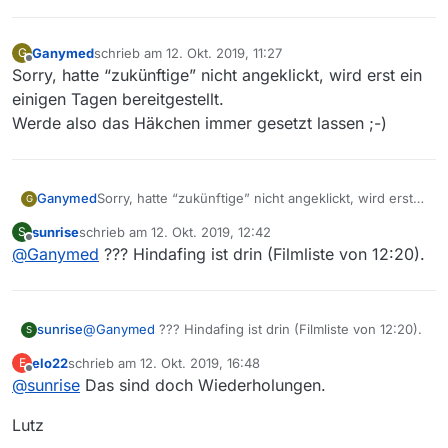
Ganymed
schrieb am
12. Okt. 2019, 11:27
G
zuletzt editiert von
Offline
Sorry, hatte “zukünftige” nicht angeklickt, wird erst ein
einigen Tagen bereitgestellt.
Werde also das Häkchen immer gesetzt lassen ;-)
Ganymed
Sorry, hatte “zukünftige” nicht angeklickt, wird erst
G
ein einigen Tagen bereitgestellt.
sunrise
schrieb am
12. Okt. 2019, 12:42
S
Werde also das Häkchen immer gesetzt lassen ;-)
zuletzt editiert von
Offline
@
Ganymed
??? Hindafing ist drin (Filmliste von 12:20).
sunrise
@
Ganymed
??? Hindafing ist drin (Filmliste von 12:20).
S
elo22
schrieb am
12. Okt. 2019, 16:48
E
zuletzt editiert von
Offline
@
sunrise
Das sind doch Wiederholungen.
Lutz