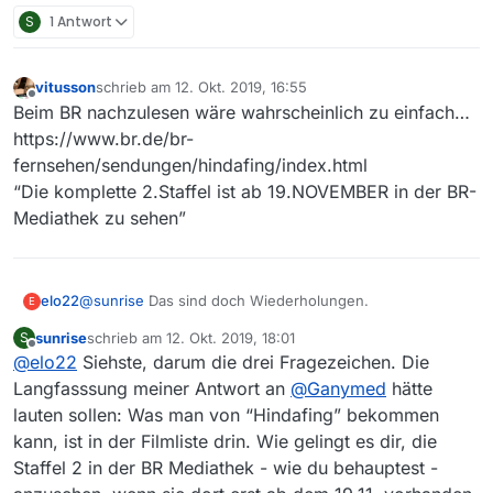
S
1 Antwort
vitusson
schrieb am
12. Okt. 2019, 16:55
zuletzt editiert von
Offline
Beim BR nachzulesen wäre wahrscheinlich zu einfach…
https://www.br.de/br-
fernsehen/sendungen/hindafing/index.html
“Die komplette 2.Staffel ist ab 19.NOVEMBER in der BR-
Mediathek zu sehen”
@
sunrise
Das sind doch Wiederholungen.
elo22
E
sunrise
schrieb am
12. Okt. 2019, 18:01
S
Lutz
zuletzt editiert von
Offline
@
elo22
Siehste, darum die drei Fragezeichen. Die
Langfasssung meiner Antwort an
@
Ganymed
hätte
lauten sollen: Was man von “Hindafing” bekommen
kann, ist in der Filmliste drin. Wie gelingt es dir, die
Staffel 2 in der BR Mediathek - wie du behauptest -