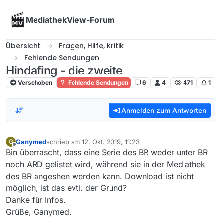
Skip to content
MediathekView-Forum
Übersicht
Fragen, Hilfe, Kritik
Fehlende Sendungen
Hindafing - die zweite
Verschoben
Fehlende Sendungen
6
4
471
1
Anmelden zum Antworten
Ganymed
schrieb am
12. Okt. 2019, 11:23
G
zuletzt editiert von
Offline
Bin überrascht, dass eine Serie des BR weder unter BR
noch ARD gelistet wird, während sie in der Mediathek
des BR angeshen werden kann. Download ist nicht
möglich, ist das evtl. der Grund?
Danke für Infos.
Grüße, Ganymed.