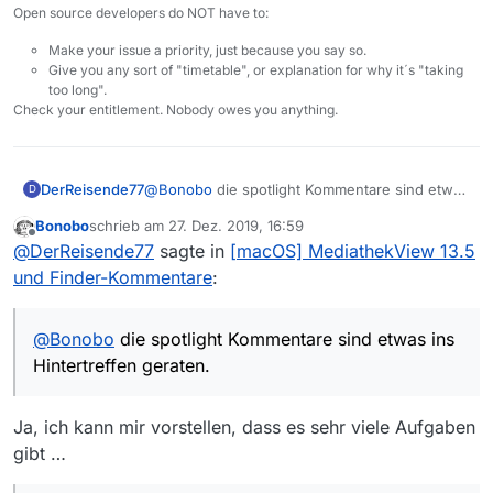
die Finder-Kommentare verzichten, und derzeit ist
Open source developers do NOT have to:
händisches Kopieren/Einfügen für mich keine Option.
Make your issue a priority, just because you say so.
Bin am Überlegen, ob ich vielleicht eine Virtuelle
Give you any sort of "timetable", or explanation for why it´s "taking
Maschine mit macOS 10.14.6 benutzen sollte, um so
too long".
weiter zu machen wie bisher, aber das scheint mir
Check your entitlement. Nobody owes you anything.
bissl Overkill zu sein … ich erwähne das nur mal zum
Verständnis, wie wichtig mir die Kommentare sind ;-)
DerReisende77
@
Bonobo
die spotlight Kommentare sind etwas
D
ins Hintertreffen geraten. Ich werde jedoch
Bonobo
schrieb am
27. Dez. 2019, 16:59
versuchen sie für 13.6 wieder so zu
zuletzt editiert von
Offline
@
DerReisende77
sagte in
[macOS] MediathekView 13.5
implementieren dass sie auch mit Catalina
wieder funktionieren. Dazu benötige ich aber
und Finder-Kommentare
:
wieder Beta Tester da es schwierig ist auf
demselben System zu testen auf dem man
programmiert. macOS gewährten
@
Bonobo
die spotlight Kommentare sind etwas ins
Programmierer mehr Freiheiten als dem
Hintertreffen geraten.
„normalen“ Nutzer am Ende. Nach
Weihnachten setze ich mir das wieder auf die
Liste.
Ja, ich kann mir vorstellen, dass es sehr viele Aufgaben
gibt …