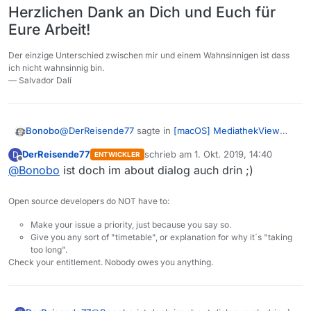
Herzlichen Dank an Dich und Euch für
Eure Arbeit!
Der einzige Unterschied zwischen mir und einem Wahnsinnigen ist dass
ich nicht wahnsinnig bin.
— Salvador Dalí
@
DerReisende77
sagte in
[macOS] MediathekView
Bonobo
13.5 und Finder-Kommentare
:
DerReisende77
schrieb am
1. Okt. 2019, 14:40
D
ENTWICKLER
zuletzt editiert von
Offline
@
Bonobo
ist doch im about dialog auch drin ;)
@
Bonobo
[…] Ich habe daher angefangen die
macOS spezifischen Funktionen in eine separate
Oha … sieht in der Tat nach viel Arbeit aus … schade,
native macOS App auszulagern. […] ziemlich
Open source developers do NOT have to:
dass ich kein Coder bin, sonst würde ich Dich dabei
mühsam da hier mehr Aufwand in die
unterstützen wollen.
Ach, und setzt doch bitte in die oberste Zeile des
Programmierung gelegt werden muss.
Make your issue a priority, just because you say so.
Forums einen Link auf die
Spendenseite
, das macht’s
Give you any sort of "timetable", or explanation for why it´s "taking
einfacher für uns User, mal schnell bissl
Herzlichen Dank an Dich und Euch für Eure Arbeit!
too long".
Anerkennung/Würdigung/Wertschätzung
Check your entitlement. Nobody owes you anything.
rüberzuschieben — die User, die im Forum unterwegs
sind, kriegen doch am Ehesten mit, dass das alles mit
ARBEIT zu tun hat und sollten daher vielleicht eher