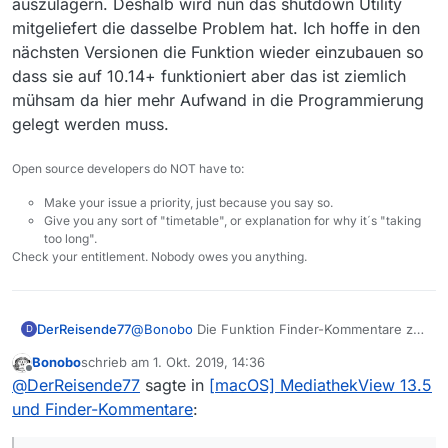
auszulagern. Deshalb wird nun das shutdown Utility
mitgeliefert die dasselbe Problem hat. Ich hoffe in den
nächsten Versionen die Funktion wieder einzubauen so
dass sie auf 10.14+ funktioniert aber das ist ziemlich
mühsam da hier mehr Aufwand in die Programmierung
gelegt werden muss.
Open source developers do NOT have to:
Make your issue a priority, just because you say so.
Give you any sort of "timetable", or explanation for why it´s "taking
too long".
Check your entitlement. Nobody owes you anything.
DerReisende77
@
Bonobo
Die Funktion Finder-Kommentare zu
D
hinterlegen benutzt AppleScript intern. Mit
Bonobo
schrieb am
1. Okt. 2019, 14:36
Mojave hat Apple angefangen
zuletzt editiert von
Offline
@
DerReisende77
sagte in
[macOS] MediathekView 13.5
Sicherheitshürden aufzubauen die mit Catalina
noch schlimmer werden. Dort sieht es bisher
und Finder-Kommentare
:
so aus das Apps nur noch AppleEvents an
andere Programme schicken können wenn sie