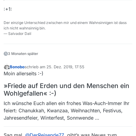
:+1:
Der einzige Unterschied zwischen mir und einem Wahnsinnigen ist dass
ich nicht wahnsinnig bin.
— Salvador Dalí
3 Monaten später
Bonobo
schrieb am
25. Dez. 2019, 17:55
zuletzt editiert von
Offline
Moin allerseits :-)
»Friede auf Erden und den Menschen ein
Wohlgefallen« :-)
Ich wünsche Euch allen ein frohes Was-Auch-Immer Ihr
feiert: Chanukkah, Kwanzaa, Weihnachten, Festivus,
Jahresendfeier, Winterfest, Sonnwende …
Sag mal,
@
DerReisende77
, gibt’s was Neues zum