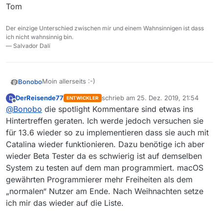
Tom
Der einzige Unterschied zwischen mir und einem Wahnsinnigen ist dass
ich nicht wahnsinnig bin.
— Salvador Dalí
Moin allerseits :-)
Bonobo
DerReisende77
schrieb am
25. Dez. 2019, 21:54
D
ENTWICKLER
»Friede auf Erden und den Menschen ein
zuletzt editiert von
Offline
@
Bonobo
die spotlight Kommentare sind etwas ins
Wohlgefallen« :-)
Ich wünsche Euch allen ein frohes Was-Auch-Immer
Hintertreffen geraten. Ich werde jedoch versuchen sie
Ihr feiert: Chanukkah, Kwanzaa, Weihnachten,
für 13.6 wieder so zu implementieren dass sie auch mit
Festivus, Jahresendfeier, Winterfest, Sonnwende …
Catalina wieder funktionieren. Dazu benötige ich aber
Sag mal,
@
DerReisende77
, gibt’s was Neues zum
wieder Beta Tester da es schwierig ist auf demselben
Thema »Finder-Kommentare«? Habe »aus Gründen«
System zu testen auf dem man programmiert. macOS
nicht mehr regelmäßig im Forum mitgelesen … Das
Ich benutze immer noch die 13.3 Beta-Version, die ich
Reale Leben war bissl, ähm,
schwierig
.
vor Tausend Jahren mal bekam, eben wegen der
gewährten Programmierer mehr Freiheiten als dem
Finder-Kommentare … und inzwischen ist
Herzliche Grüße aus der Heide,
„normalen“ Nutzer am Ende. Nach Weihnachten setze
MediathekView das einzige Programm, welches mich
Tom
ich mir das wieder auf die Liste.
vom Umstieg auf macOS 10.15 Catalina abhält. Ich
weiß
, dass MV 13.5 64-Bit ist, aber ich mag nicht auf