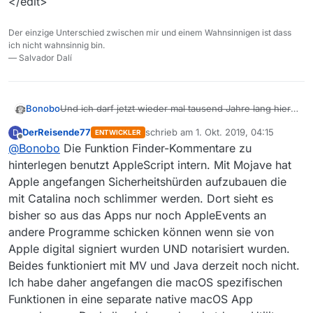
</edit>
Der einzige Unterschied zwischen mir und einem Wahnsinnigen ist dass
ich nicht wahnsinnig bin.
— Salvador Dalí
Und ich darf jetzt wieder mal tausend Jahre lang hier
Bonobo
nix plussen :face_with_rolling_eyes:
DerReisende77
schrieb am
1. Okt. 2019, 04:15
D
ENTWICKLER
<edit>
zuletzt editiert von
Offline
@
Bonobo
Die Funktion Finder-Kommentare zu
Jetzt geht’s wieder :-)
</edit>
hinterlegen benutzt AppleScript intern. Mit Mojave hat
Apple angefangen Sicherheitshürden aufzubauen die
mit Catalina noch schlimmer werden. Dort sieht es
bisher so aus das Apps nur noch AppleEvents an
andere Programme schicken können wenn sie von
Apple digital signiert wurden UND notarisiert wurden.
Beides funktioniert mit MV und Java derzeit noch nicht.
Ich habe daher angefangen die macOS spezifischen
Funktionen in eine separate native macOS App