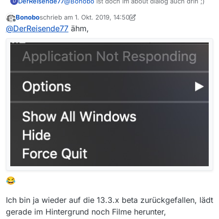
geneigt sein, etwas zu spenden :-)
DerReisende77
@
Bonobo
ist doch im about dialog auch drin ;)
D
Bonobo
schrieb am
1. Okt. 2019, 14:50
zuletzt editiert von Bonobo
Offline
@
DerReisende77
ähm,
😂
Ich bin ja wieder auf die 13.3.x beta zurückgefallen, lädt
gerade im Hintergrund noch Filme herunter,