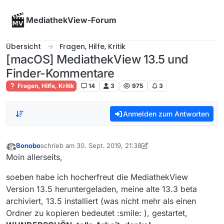
Skip to content
MediathekView-Forum
Übersicht
Fragen, Hilfe, Kritik
[macOS] MediathekView 13.5 und
Finder-Kommentare
Fragen, Hilfe, Kritik
14
3
975
3
Anmelden zum Antworten
Bonobo
schrieb am
30. Sept. 2019, 21:38
zuletzt editiert von Bonobo
Offline
Moin allerseits,
soeben habe ich hocherfreut die MediathekView
Version 13.5 heruntergeladen, meine alte 13.3 beta
archiviert, 13.5 installiert (was nicht mehr als einen
Ordner zu kopieren bedeutet :smile: ), gestartet,