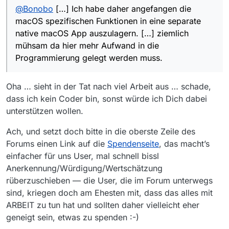
von Apple digital signiert wurden UND
@
Bonobo
[…] Ich habe daher angefangen die
notarisiert wurden. Beides funktioniert mit MV
macOS spezifischen Funktionen in eine separate
und Java derzeit noch nicht. Ich habe daher
native macOS App auszulagern. […] ziemlich
angefangen die macOS spezifischen
mühsam da hier mehr Aufwand in die
Funktionen in eine separate native macOS App
auszulagern. Deshalb wird nun das shutdown
Programmierung gelegt werden muss.
Utility mitgeliefert die dasselbe Problem hat. Ich
hoffe in den nächsten Versionen die Funktion
wieder einzubauen so dass sie auf 10.14+
Oha … sieht in der Tat nach viel Arbeit aus … schade,
funktioniert aber das ist ziemlich mühsam da
dass ich kein Coder bin, sonst würde ich Dich dabei
hier mehr Aufwand in die Programmierung
unterstützen wollen.
gelegt werden muss.
Ach, und setzt doch bitte in die oberste Zeile des
Forums einen Link auf die
Spendenseite
, das macht’s
einfacher für uns User, mal schnell bissl
Anerkennung/Würdigung/Wertschätzung
rüberzuschieben — die User, die im Forum unterwegs
sind, kriegen doch am Ehesten mit, dass das alles mit
ARBEIT zu tun hat und sollten daher vielleicht eher
geneigt sein, etwas zu spenden :-)