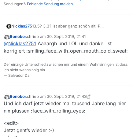
Sendungen?:
Fehlende Sendung melden
Nicklas2751
3.5? 3.3? ist aber ganz schön alt :P
Aktuell ist
1
3.5 ;)
Bonobo
schrieb am
30. Sept. 2019, 21:41
zuletzt editiert von
Offline
@
Nicklas2751
Aaaargh und LOL und danke, ist
korrigiert :smiling_face_with_open_mouth_cold_sweat:
Der einzige Unterschied zwischen mir und einem Wahnsinnigen ist dass
ich nicht wahnsinnig bin.
— Salvador Dalí
Bonobo
schrieb am
30. Sept. 2019, 21:42
zuletzt editiert von Bonobo
10. Jan. 2019, 16:39
Offline
Und ich darf jetzt wieder mal tausend Jahre lang hier
nix plussen :face_with_rolling_eyes:
<edit>
Jetzt geht’s wieder :-)