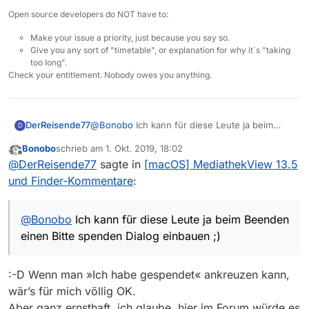
Open source developers do NOT have to:
Make your issue a priority, just because you say so.
Give you any sort of "timetable", or explanation for why it´s "taking
too long".
Check your entitlement. Nobody owes you anything.
DerReisende77
@
Bonobo
Ich kann für diese Leute ja beim
D
Beenden einen Bitte spenden Dialog einbauen
Bonobo
schrieb am
1. Okt. 2019, 18:02
;)
zuletzt editiert von
Offline
@
DerReisende77
sagte in
[macOS] MediathekView 13.5
und Finder-Kommentare
:
@
Bonobo
Ich kann für diese Leute ja beim Beenden
einen Bitte spenden Dialog einbauen ;)
:-D Wenn man »Ich habe gespendet« ankreuzen kann,
wär’s für mich völlig OK.
Aber ganz ernsthaft, ich glaube, hier im Forum würde es