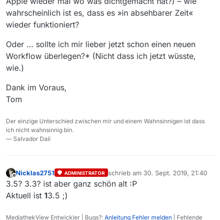
Apple wieder mal wo was dichtgemacht hat?) – wie
wahrscheinlich ist es, dass es »in absehbarer Zeit«
wieder funktioniert?
Oder … sollte ich mir lieber jetzt schon einen neuen
Workflow überlegen?* (Nicht dass ich jetzt wüsste,
wie.)
Dank im Voraus,
Tom
Der einzige Unterschied zwischen mir und einem Wahnsinnigen ist dass
ich nicht wahnsinnig bin.
— Salvador Dalí
Nicklas2751
schrieb am
30. Sept. 2019, 21:40
ADMINISTRATOR
zuletzt editiert von
Offline
3.5? 3.3? ist aber ganz schön alt :P
Aktuell ist
1
3.5 ;)
MediathekView Entwickler | Bugs?:
Anleitung Fehler melden
| Fehlende