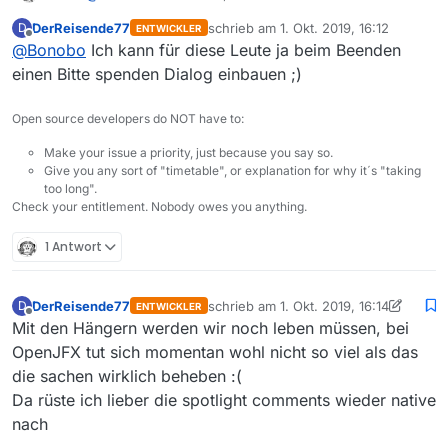
DerReisende77
schrieb am
1. Okt. 2019, 16:12
D
ENTWICKLER
Ich bin ja wieder auf die 13.3.x beta zurückgefallen,
zuletzt editiert von
Offline
@
Bonobo
Ich kann für diese Leute ja beim Beenden
lädt gerade im Hintergrund noch Filme herunter,
erfahrungsgemäß funktioniert das, obwohl die
Aber was ich meinte, ist dies:
einen Bitte spenden Dialog einbauen ;)
Programmoberfläche nicht mehr ansprechbar ist,
User, die im Forum sind, haben meist Fragen oder
darum schieße ich sie immer erst nach dem letzten
Probleme. Und
gerade die
sollten einen SPENDEN-
Open source developers do NOT have to:
D’load ab.
Knopf meiner Meinung nach ständig vor der Nase
haben.
Ihr
dürft
uns daran erinnern!
Zumal wir ja auch
Make your issue a priority, just because you say so.
noch zusätzlich Arbeit bereiten :-D
Give you any sort of "timetable", or explanation for why it´s "taking
Und jemand, der/die das Programm regulär benutzt,
too long".
wird den »Über Mediathek«-Menüeintrag vermutlich
Check your entitlement. Nobody owes you anything.
eher selten aufrufen.
😂
1 Antwort
DerReisende77
schrieb am
1. Okt. 2019, 16:14
D
ENTWICKLER
zuletzt editiert von DerReisende77
10. 
Offline
Mit den Hängern werden wir noch leben müssen, bei
OpenJFX tut sich momentan wohl nicht so viel als das
die sachen wirklich beheben :(
Da rüste ich lieber die spotlight comments wieder native
nach