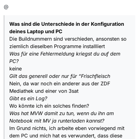
generell oder nur für “Frischfleisch”. Gibt es ein Log?
@
Was hat MVW damit zu tun, wenn du ihn am Notebook
mit MV ja runterladen kannst? Fazit: einige
Zusatzinformationen wären zwingend.
Was sind die Unterschiede in der Konfiguration
deines Laptop und PC
Die Buildnummern sind verschieden, ansonsten so
ziemlich dieselben Programme installliert
Was für eine Fehlermeldung kriegst du auf dem
PC?
keine
Gilt das generell oder nur für “Frischfleisch
Nein, da war noch ein anderer aus der ZDF
Mediathek und einer von 3sat
Gibt es ein Log?
Wo könnte ich ein solches finden?
Was hat MVW damit zu tun, wenn du ihn am
Notebook mit MV ja runterladen kannst?
Im Grund nichts, ich arbeite eben vorwiegend mit
dem PC und mich hat es verwundert, dass diese