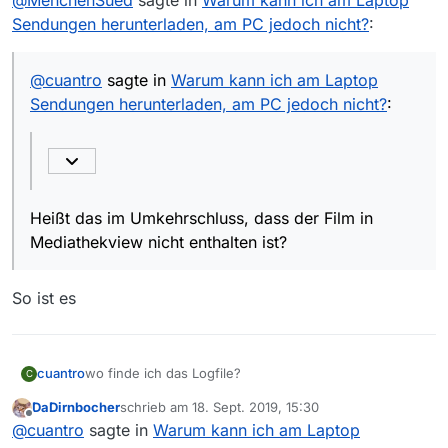
@
MenchenSued
sagte in
Warum kann ich am Laptop
Sendungen herunterladen, am PC jedoch nicht?
:
@
cuantro
sagte in
Warum kann ich am Laptop
Sendungen herunterladen, am PC jedoch nicht?
:
Heißt das im Umkehrschluss, dass der Film in
Mediathekview nicht enthalten ist?
So ist es
cuantro
wo finde ich das Logfile?
C
DaDirnbocher
schrieb am
18. Sept. 2019, 15:30
zuletzt editiert von
Offline
@
cuantro
sagte in
Warum kann ich am Laptop