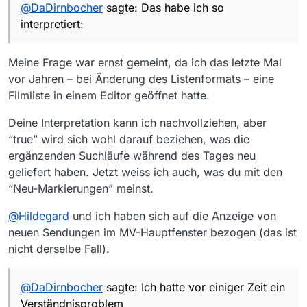
@
DaDirnbocher
sagte: Das habe ich so
diesbezüglich etwas in MV 13.3 geändert
Ich hab zwar immer noch 13.2.1 (also wenns eine
hätte.
interpretiert:
Änderung gegeben hat oder gegeben hätte,
wäre die schon vorher gewesen), aber ich
In der Filmliste hat es “Neu”-
nehme zur Kenntnis, dass ich da einem
Meine Frage war ernst gemeint, da ich das letzte Mal
Markierungen?
Missverständnis aufgesessen sein dürfte.
vor Jahren – bei Änderung des Listenformats – eine
Das habe ich so interpretiert:
Filmliste in einem Editor geöffnet hatte.
Deine Interpretation kann ich nachvollziehen, aber
“true” wird sich wohl darauf beziehen, was die
ergänzenden Suchläufe während des Tages neu
geliefert haben. Jetzt weiss ich auch, was du mit den
Ich hatte vor einiger Zeit ein
Verständnisproblem, warum mir ein Film als
“Neu-Markierungen” meinst.
“Neu” angezeigt wurde - und da passte es
dazu, dass bei diesem Eintrag ein “true” in der
@
Hildegard
und ich haben sich auf die Anzeige von
Filmliste stand. Damit war das für mich logisch
neuen Sendungen im MV-Hauptfenster bezogen (das ist
(und ich hab dann nicht weitergesucht - war
nicht derselbe Fall).
vielleicht die Ursache für das anscheinend
vorliegende Missverständnis)
@
DaDirnbocher
sagte: Ich hatte vor einiger Zeit ein
Verständnisproblem