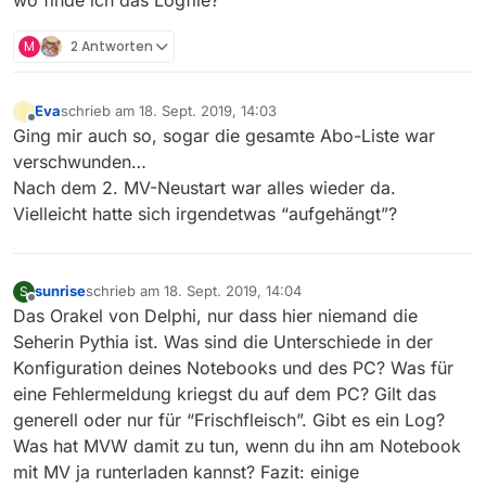
wo finde ich das Logfile?
M
2 Antworten
Eva
schrieb am
18. Sept. 2019, 14:03
zuletzt editiert von
Offline
Ging mir auch so, sogar die gesamte Abo-Liste war
verschwunden…
Nach dem 2. MV-Neustart war alles wieder da.
Vielleicht hatte sich irgendetwas “aufgehängt”?
sunrise
schrieb am
18. Sept. 2019, 14:04
S
zuletzt editiert von
Offline
Das Orakel von Delphi, nur dass hier niemand die
Seherin Pythia ist. Was sind die Unterschiede in der
Konfiguration deines Notebooks und des PC? Was für
eine Fehlermeldung kriegst du auf dem PC? Gilt das
generell oder nur für “Frischfleisch”. Gibt es ein Log?
Was hat MVW damit zu tun, wenn du ihn am Notebook
mit MV ja runterladen kannst? Fazit: einige