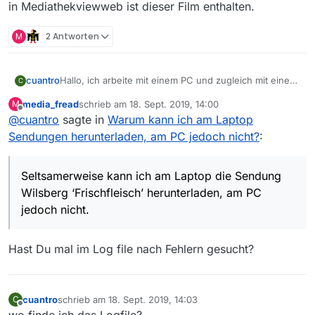
in Mediathekviewweb ist dieser Film enthalten.
M
2 Antworten
cuantro
Hallo, ich arbeite mit einem PC und zugleich mit einem
C
Laptop.
media_fread
schrieb am
18. Sept. 2019, 14:00
M
Auf beiden ist W10 installiert und MV 13.3.
zuletzt editiert von
Offline
@
cuantro
sagte in
Warum kann ich am Laptop
Seltsamerweise kann ich am Laptop die Sendung
Wilsberg ‘Frischfleisch’ herunterladen, am PC jedoch
Sendungen herunterladen, am PC jedoch nicht?
:
nicht. Die Filmliste ist bei beiden gleich alt.
in Mediathekviewweb ist dieser Film enthalten.
Seltsamerweise kann ich am Laptop die Sendung
Wilsberg ‘Frischfleisch’ herunterladen, am PC
jedoch nicht.
Hast Du mal im Log file nach Fehlern gesucht?
cuantro
schrieb am
18. Sept. 2019, 14:03
C
zuletzt editiert von
Offline