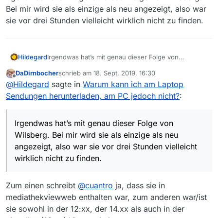
Bei mir wird sie als einzige als neu angezeigt, also war
sie vor drei Stunden vielleicht wirklich nicht zu finden.
Dort wo es vor
9 Monaten
auch war.
Zum Threadtitel:
Hildegard
Irgendwas hat’s mit genau dieser Folge von
Vielleicht ist der PC beleidigt, weil Du nicht mehr
Wilsberg. Bei mir wird sie als einzige als neu
MV 12
benutzt.
DaDirnbocher
schrieb am
18. Sept. 2019, 16:30
angezeigt, also war sie vor drei Stunden vielleicht
Poste doch einfach einmal Screenshots von
zuletzt editiert von
Offline
@
Hildegard
sagte in
Warum kann ich am Laptop
wirklich nicht zu finden.
beiden Systemen mit deaktivierten Filtern und
Sendungen herunterladen, am PC jedoch nicht?
:
so, dass man auf beiden die Statuszeile lesen
kann.
Irgendwas hat’s mit genau dieser Folge von
Wilsberg. Bei mir wird sie als einzige als neu
angezeigt, also war sie vor drei Stunden vielleicht
wirklich nicht zu finden.
Zum einen schreibt
@
cuantro
ja, dass sie in
mediathekviewweb enthalten war, zum anderen war/ist
sie sowohl in der 12:xx, der 14.xx als auch in der