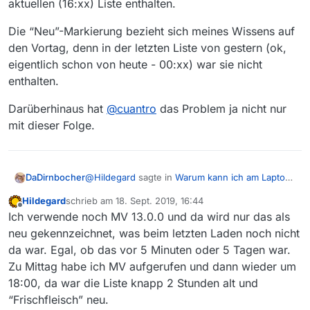
aktuellen (16:xx) Liste enthalten.
Die “Neu”-Markierung bezieht sich meines Wissens auf
den Vortag, denn in der letzten Liste von gestern (ok,
eigentlich schon von heute - 00:xx) war sie nicht
enthalten.
Darüberhinaus hat
@
cuantro
das Problem ja nicht nur
mit dieser Folge.
@
Hildegard
sagte in
Warum kann ich am Laptop
DaDirnbocher
Sendungen herunterladen, am PC jedoch nicht?
:
Hildegard
schrieb am
18. Sept. 2019, 16:44
zuletzt editiert von
Offline
Irgendwas hat’s mit genau dieser Folge von
Ich verwende noch MV 13.0.0 und da wird nur das als
Wilsberg. Bei mir wird sie als einzige als
neu gekennzeichnet, was beim letzten Laden noch nicht
Zum einen schreibt
@
cuantro
ja, dass sie in
neu angezeigt, also war sie vor drei
da war. Egal, ob das vor 5 Minuten oder 5 Tagen war.
mediathekviewweb enthalten war, zum anderen
Stunden vielleicht wirklich nicht zu finden.
Zu Mittag habe ich MV aufgerufen und dann wieder um
war/ist sie sowohl in der 12:xx, der 14.xx als
Die “Neu”-Markierung bezieht sich meines
auch in der aktuellen (16:xx) Liste enthalten.
Wissens auf den Vortag, denn in der letzten
18:00, da war die Liste knapp 2 Stunden alt und
Liste von gestern (ok, eigentlich schon von
Darüberhinaus hat
@
cuantro
das Problem ja
“Frischfleisch” neu.
heute - 00:xx) war sie nicht enthalten.
nicht nur mit dieser Folge.