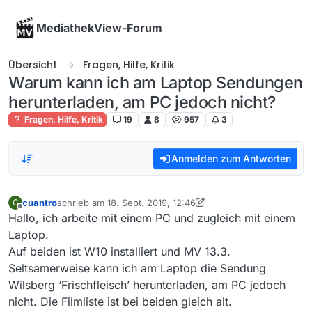
Skip to content
MediathekView-Forum
Übersicht
Fragen, Hilfe, Kritik
Warum kann ich am Laptop Sendungen
herunterladen, am PC jedoch nicht?
Fragen, Hilfe, Kritik
19
8
957
3
Anmelden zum Antworten
cuantro
schrieb am
18. Sept. 2019, 12:46
C
zuletzt editiert von cuantro
Offline
Hallo, ich arbeite mit einem PC und zugleich mit einem
Laptop.
Auf beiden ist W10 installiert und MV 13.3.
Seltsamerweise kann ich am Laptop die Sendung
Wilsberg ‘Frischfleisch’ herunterladen, am PC jedoch
nicht. Die Filmliste ist bei beiden gleich alt.