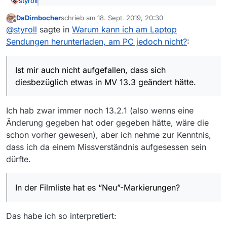
styroll
@
Hildegard
sagte: Ich verwende noch MV 13.0.0
DaDirnbocher
schrieb am
18. Sept. 2019, 20:30
und da wird nur das als neu gekennzeichnet, was
zuletzt editiert von
Offline
Ist mir auch nicht aufgefallen, dass sich diesbezüglich
beim letzten Laden noch nicht da war. Egal, ob das
@
styroll
sagte in
Warum kann ich am Laptop
etwas in MV 13.3 geändert hätte.
vor 5 Minuten oder 5 Tagen war.
Sendungen herunterladen, am PC jedoch nicht?
:
@
DaDirnbocher
sagte: Nachdem die Kennzeichung
“neu” bereits in der von den Crawlern erstellten
Ist mir auch nicht aufgefallen, dass sich
In der Filmliste hat es “Neu”-Markierungen?
Filmliste enthalten ist […]
diesbezüglich etwas in MV 13.3 geändert hätte.
Die “Neu”-Markierung bezieht sich meines
Wissens auf den Vortag
@
DaDirnbocher
sagte:
Dort wo es [das Logfile] vor 9 Monaten auch war.
Ich hab zwar immer noch 13.2.1 (also wenns eine
Es ist noch viel schlimmer (
vgl. hier
). Immer die gleichen
Zum Threadtitel:
Änderung gegeben hat oder gegeben hätte, wäre die
Fragen, bei den immer gleich dürftigen Informationen…
Vielleicht ist der PC beleidigt, weil Du nicht mehr
schon vorher gewesen), aber ich nehme zur Kenntnis,
– und immer wieder Leute im Forum, die antworten.
MV 12 benutzt.
dass ich da einem Missverständnis aufgesessen sein
dürfte.
In der Filmliste hat es “Neu”-Markierungen?
Das habe ich so interpretiert: