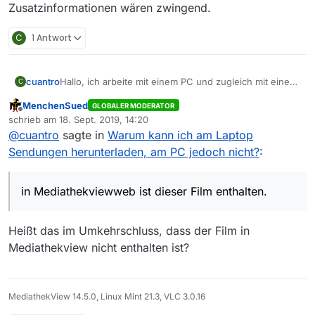
Zusatzinformationen wären zwingend.
C
1 Antwort
cuantro
Hallo, ich arbeite mit einem PC und zugleich mit einem
C
Laptop.
MenchenSued
GLOBALER MODERATOR
Auf beiden ist W10 installiert und MV 13.3.
Offline
schrieb am
18. Sept. 2019, 14:20
Seltsamerweise kann ich am Laptop die Sendung
zuletzt editiert von
@
cuantro
sagte in
Warum kann ich am Laptop
Wilsberg ‘Frischfleisch’ herunterladen, am PC jedoch
nicht. Die Filmliste ist bei beiden gleich alt.
Sendungen herunterladen, am PC jedoch nicht?
:
in Mediathekviewweb ist dieser Film enthalten.
in Mediathekviewweb ist dieser Film enthalten.
Heißt das im Umkehrschluss, dass der Film in
Mediathekview nicht enthalten ist?
MediathekView 14.5.0, Linux Mint 21.3, VLC 3.0.16