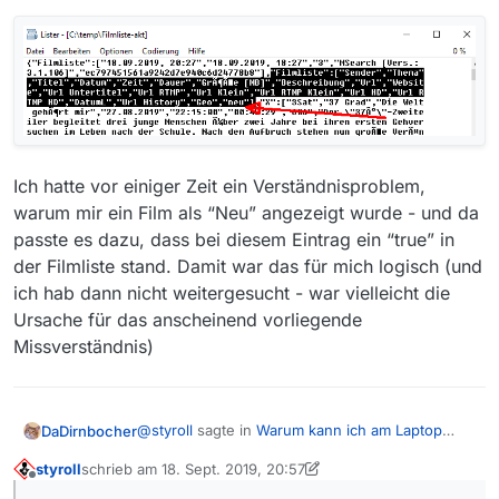
Ich hatte vor einiger Zeit ein Verständnisproblem,
warum mir ein Film als “Neu” angezeigt wurde - und da
passte es dazu, dass bei diesem Eintrag ein “true” in
der Filmliste stand. Damit war das für mich logisch (und
ich hab dann nicht weitergesucht - war vielleicht die
Ursache für das anscheinend vorliegende
Missverständnis)
@
styroll
sagte in
Warum kann ich am Laptop
DaDirnbocher
Sendungen herunterladen, am PC jedoch nicht?
:
styroll
schrieb am
18. Sept. 2019, 20:57
zuletzt editiert von styroll
Offline
Ist mir auch nicht aufgefallen, dass sich