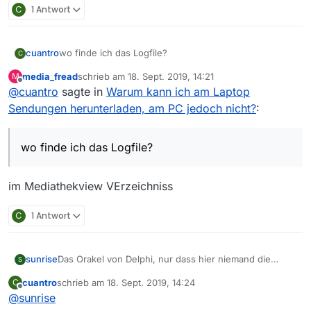
C
1 Antwort
cuantro
wo finde ich das Logfile?
C
media_fread
schrieb am
18. Sept. 2019, 14:21
M
zuletzt editiert von
Offline
@
cuantro
sagte in
Warum kann ich am Laptop
Sendungen herunterladen, am PC jedoch nicht?
:
wo finde ich das Logfile?
im Mediathekview VErzeichniss
C
1 Antwort
sunrise
Das Orakel von Delphi, nur dass hier niemand die
S
Seherin Pythia ist. Was sind die Unterschiede in der
cuantro
schrieb am
18. Sept. 2019, 14:24
C
Konfiguration deines Notebooks und des PC? Was für
zuletzt editiert von
Offline
@
sunrise
eine Fehlermeldung kriegst du auf dem PC? Gilt das