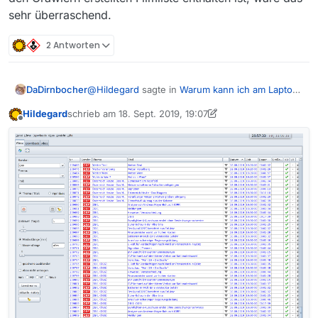
sehr überraschend.
2 Antworten
@
Hildegard
sagte in
Warum kann ich am Laptop
DaDirnbocher
Sendungen herunterladen, am PC jedoch nicht?
:
Hildegard
schrieb am
18. Sept. 2019, 19:07
zuletzt editiert von Hildegard
Offline
Ich verwende noch MV 13.0.0 und da wird
nur das als neu gekennzeichnet, was beim
Nachdem die Kennzeichung “neu” bereits in der
letzten Laden noch nicht da war
von den Crawlern erstellten Filmliste enthalten
ist, wäre das sehr überraschend.