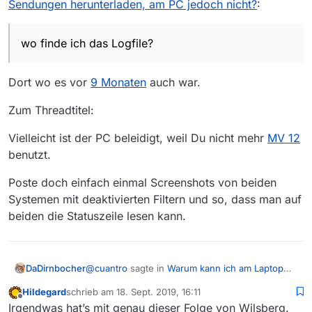
Sendungen herunterladen, am PC jedoch nicht?
:
wo finde ich das Logfile?
Dort wo es vor
9 Monaten
auch war.
Zum Threadtitel:
Vielleicht ist der PC beleidigt, weil Du nicht mehr
MV 12
benutzt.
Poste doch einfach einmal Screenshots von beiden
Systemen mit deaktivierten Filtern und so, dass man auf
beiden die Statuszeile lesen kann.
@
cuantro
sagte in
Warum kann ich am Laptop
DaDirnbocher
Sendungen herunterladen, am PC jedoch nicht?
:
Hildegard
schrieb am
18. Sept. 2019, 16:11
zuletzt editiert von
Offline
wo finde ich das Logfile?
Irgendwas hat’s mit genau dieser Folge von Wilsberg.