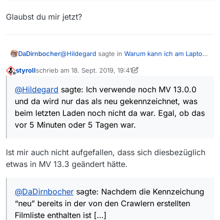
Glaubst du mir jetzt?
@
Hildegard
sagte in
Warum kann ich am Laptop
DaDirnbocher
Sendungen herunterladen, am PC jedoch nicht?
:
styroll
schrieb am
18. Sept. 2019, 19:41
zuletzt editiert von styroll
Offline
Ich verwende noch MV 13.0.0 und da wird
@
Hildegard
sagte: Ich verwende noch MV 13.0.0
nur das als neu gekennzeichnet, was beim
Nachdem die Kennzeichung “neu” bereits in der
letzten Laden noch nicht da war
und da wird nur das als neu gekennzeichnet, was
von den Crawlern erstellten Filmliste enthalten
beim letzten Laden noch nicht da war. Egal, ob das
ist, wäre das sehr überraschend.
vor 5 Minuten oder 5 Tagen war.
Ist mir auch nicht aufgefallen, dass sich diesbezüglich
etwas in MV 13.3 geändert hätte.
@
DaDirnbocher
sagte: Nachdem die Kennzeichung
“neu” bereits in der von den Crawlern erstellten
Filmliste enthalten ist […]