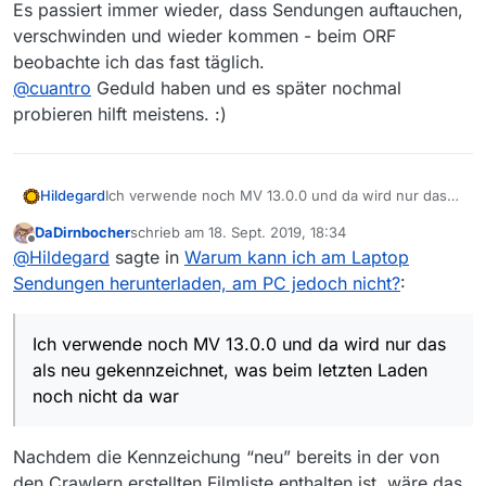
Es passiert immer wieder, dass Sendungen auftauchen,
verschwinden und wieder kommen - beim ORF
beobachte ich das fast täglich.
@
cuantro
Geduld haben und es später nochmal
probieren hilft meistens. :)
Hildegard
Ich verwende noch MV 13.0.0 und da wird nur das
als neu gekennzeichnet, was beim letzten Laden
DaDirnbocher
schrieb am
18. Sept. 2019, 18:34
noch nicht da war. Egal, ob das vor 5 Minuten oder 5
zuletzt editiert von
Offline
@
Hildegard
sagte in
Warum kann ich am Laptop
Tagen war. Zu Mittag habe ich MV aufgerufen und
dann wieder um 18:00, da war die Liste knapp 2
Sendungen herunterladen, am PC jedoch nicht?
:
Stunden alt und “Frischfleisch” neu.
Es passiert immer wieder, dass Sendungen
auftauchen, verschwinden und wieder kommen -
Ich verwende noch MV 13.0.0 und da wird nur das
beim ORF beobachte ich das fast täglich.
als neu gekennzeichnet, was beim letzten Laden
@
cuantro
Geduld haben und es später nochmal
noch nicht da war
probieren hilft meistens. :)
Nachdem die Kennzeichung “neu” bereits in der von
den Crawlern erstellten Filmliste enthalten ist, wäre das