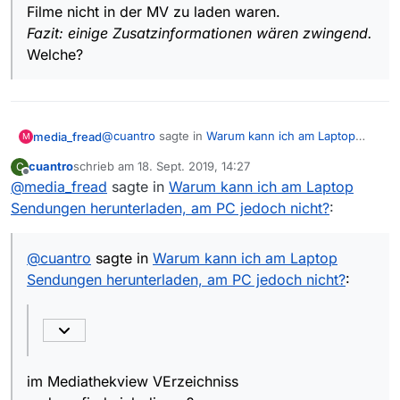
Filme nicht in der MV zu laden waren.
Fazit: einige Zusatzinformationen wären zwingend.
Welche?
@
cuantro
sagte in
Warum kann ich am Laptop
media_fread
M
Sendungen herunterladen, am PC jedoch nicht?
:
cuantro
schrieb am
18. Sept. 2019, 14:27
C
zuletzt editiert von
Offline
@
media_fread
sagte in
wo finde ich das Logfile?
Warum kann ich am Laptop
Sendungen herunterladen, am PC jedoch nicht?
:
im Mediathekview VErzeichniss
@
cuantro
sagte in
Warum kann ich am Laptop
Sendungen herunterladen, am PC jedoch nicht?
:
im Mediathekview VErzeichniss