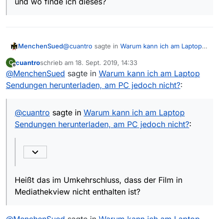
und wo finde ich dieses?
@
cuantro
sagte in
Warum kann ich am Laptop
MenchenSued
Sendungen herunterladen, am PC jedoch
cuantro
schrieb am
18. Sept. 2019, 14:33
C
nicht?
:
zuletzt editiert von
Offline
@
MenchenSued
sagte in
in Mediathekviewweb ist dieser Film
Warum kann ich am Laptop
enthalten.
Sendungen herunterladen, am PC jedoch nicht?
:
Heißt das im Umkehrschluss, dass der Film in
Mediathekview nicht enthalten ist?
@
cuantro
sagte in
Warum kann ich am Laptop
Sendungen herunterladen, am PC jedoch nicht?
:
Heißt das im Umkehrschluss, dass der Film in
Mediathekview nicht enthalten ist?