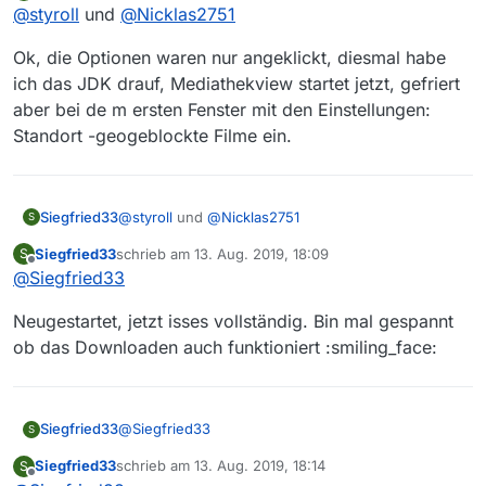
Offline
Ja, vielleicht klappt es ja beim 2. Mal (mit dem Lesen)…
@
styroll
und
@
Nicklas2751
Ok, die Optionen waren nur angeklickt, diesmal habe
ich das JDK drauf, Mediathekview startet jetzt, gefriert
aber bei de m ersten Fenster mit den Einstellungen:
Standort -geogeblockte Filme ein.
@
styroll
und
@
Nicklas2751
Siegfried33
S
Siegfried33
schrieb am
13. Aug. 2019, 18:09
S
Ok, die Optionen waren nur angeklickt, diesmal
zuletzt editiert von
Offline
@
Siegfried33
habe ich das JDK drauf, Mediathekview startet
jetzt, gefriert aber bei de m ersten Fenster mit den
Neugestartet, jetzt isses vollständig. Bin mal gespannt
Einstellungen: Standort -geogeblockte Filme ein.
ob das Downloaden auch funktioniert :smiling_face:
@
Siegfried33
Siegfried33
S
Siegfried33
schrieb am
13. Aug. 2019, 18:14
S
Neugestartet, jetzt isses vollständig. Bin mal
zuletzt editiert von
Offline