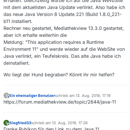
erhalten. Gleichzeitig wurde ich auf die Java WevbSite
mit dem aktuellsten Java Update verlinkt. Also habe ich
das neue Java Version 8 Update 221 (Build 1.8.0_221-
b11 installiert.
Rechner neu gestartet, Mediathekview 13.3.0 gestartet,
aber ich erhalte weiterhin die
Meldung: “This application requires a Runtime
Environment 11” und werde wieder auf die WebSite von
Java verlinkt, ein Teufelskreis. Das alte Java habe ich
deinstalliert.
Wo liegt der Hund begraben? Könnt ihr mir helfen?
Ein ehemaliger Benutzer
schrieb am
13. Aug. 2019, 17:19
?
zuletzt editiert von
Offline
https://forum.mediathekview.de/topic/2644/java-11
Siegfried33
schrieb am
13. Aug. 2019, 17:26
S
zuletzt editiert von
Offline
Danke Rubikon für den Link zu dem Java 11.