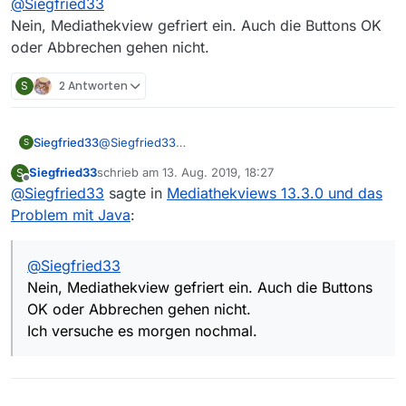
@
Siegfried33
gespannt ob das Downloaden auch funktioniert
:smiling_face:
Nein, Mediathekview gefriert ein. Auch die Buttons OK
oder Abbrechen gehen nicht.
S
2 Antworten
Siegfried33
@
Siegfried33
S
Nein, Mediathekview gefriert ein. Auch die
Siegfried33
schrieb am
13. Aug. 2019, 18:27
S
Buttons OK oder Abbrechen gehen nicht.
zuletzt editiert von
Offline
@
Siegfried33
sagte in
Mediathekviews 13.3.0 und das
Problem mit Java
:
@
Siegfried33
Nein, Mediathekview gefriert ein. Auch die Buttons
OK oder Abbrechen gehen nicht.
Ich versuche es morgen nochmal.