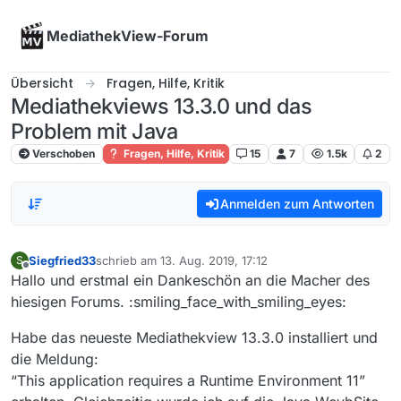
Skip to content
MediathekView-Forum
Übersicht
Fragen, Hilfe, Kritik
Mediathekviews 13.3.0 und das
Problem mit Java
Verschoben
Fragen, Hilfe, Kritik
15
7
1.5k
2
Anmelden zum Antworten
Siegfried33
schrieb am
13. Aug. 2019, 17:12
S
zuletzt editiert von
Offline
Hallo und erstmal ein Dankeschön an die Macher des
hiesigen Forums. :smiling_face_with_smiling_eyes:
Habe das neueste Mediathekview 13.3.0 installiert und
die Meldung:
“This application requires a Runtime Environment 11”