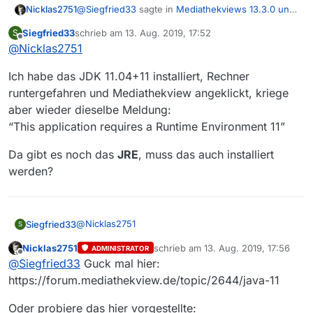
@
Siegfried33
sagte in
Mediathekviews 13.3.0 und
Nicklas2751
das Problem mit Java
:
Siegfried33
schrieb am
13. Aug. 2019, 17:52
S
zuletzt editiert von
Offline
@
Nicklas2751
Muss ich erst das jetzige Java Version 8
Update 221 (Build 1.8.0_221-b11
Ja deinstallieren
deinstallieren? Oder kann ich das Java 11
Ich habe das JDK 11.04+11 installiert, Rechner
nebenher draufspielen?
runtergefahren und Mediathekview angeklickt, kriege
aber wieder dieselbe Meldung:
Und warum funktioniert das Version 8
Update 221 (Build 1.8.0_221-b11 nicht?
“This application requires a Runtime Environment 11”
Zu alt
Da gibt es noch das
JRE
, muss das auch installiert
werden?
Ist das Update zu aktuell für Mediathekview
13.3.0?
Nein anders rum. Aber oracle bietet seit Java 9
keine Deskrop JRE mehr an.
@
Nicklas2751
Siegfried33
S
Nicklas2751
schrieb am
13. Aug. 2019, 17:56
ADMINISTRATOR
Ich habe das JDK 11.04+11 installiert, Rechner
zuletzt editiert von
Offline
@
Siegfried33
Guck mal hier:
runtergefahren und Mediathekview angeklickt,
kriege aber wieder dieselbe Meldung:
Da gibt es noch das
JRE
, muss das auch installiert
https://forum.mediathekview.de/topic/2644/java-11
“This application requires a Runtime Environment
werden?
11”
Oder probiere das hier vorgestellte: