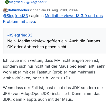
Siegfried33
@
Siegfried33
S
Nein, Mediathekview gefriert ein. Auch die
DaDirnbocher
schrieb am
13. Aug. 2019, 20:44
Buttons OK oder Abbrechen gehen nicht.
zuletzt editiert von
Offline
@
Siegfried33
sagte in
Mediathekviews 13.3.0 und das
Problem mit Java
:
@
Siegfried33
Nein, Mediathekview gefriert ein. Auch die Buttons
OK oder Abbrechen gehen nicht.
Ich traue mich wetten, dass MV nicht eingefroren ist,
sondern sich nur nicht mit der Maus bedienen läßt, sehr
wohl aber mit der Tastatur (probier man mehrmals
<tab> drücken, oder z.b. <alt>+<D>.
Wenn dass der Fall ist, hast nicht das JDK sondern die
JRE (von AdoptOpenJDK) installiiert. Dann nimm das
JDK, dann klappts auch mit der Maus.