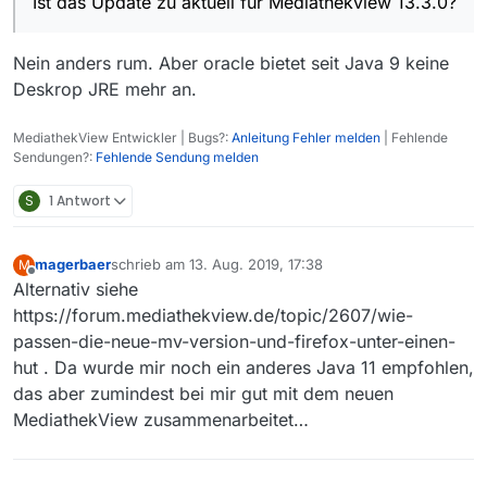
Ist das Update zu aktuell für Mediathekview 13.3.0?
Nein anders rum. Aber oracle bietet seit Java 9 keine
Deskrop JRE mehr an.
MediathekView Entwickler | Bugs?:
Anleitung Fehler melden
| Fehlende
Sendungen?:
Fehlende Sendung melden
S
1 Antwort
magerbaer
schrieb am
13. Aug. 2019, 17:38
M
zuletzt editiert von
Offline
Alternativ siehe
https://forum.mediathekview.de/topic/2607/wie-
passen-die-neue-mv-version-und-firefox-unter-einen-
hut . Da wurde mir noch ein anderes Java 11 empfohlen,
das aber zumindest bei mir gut mit dem neuen
MediathekView zusammenarbeitet…