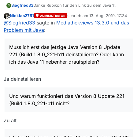
Danke Rubikon für den Link zu dem Java 11.
Siegfried33
S
Nicklas2751
schrieb am
13. Aug. 2019, 17:34
ADMINISTRATOR
Muss ich erst das jetzige Java Version 8 Update
zuletzt editiert von
Offline
@
Siegfried33
sagte in
Mediathekviews 13.3.0 und das
221 (Build 1.8.0_221-b11 deinstallieren? Oder kann
ich das Java 11 nebenher draufspielen?
Problem mit Java
:
Und warum funktioniert das Version 8 Update 221
(Build 1.8.0_221-b11 nicht?
Ist das Update zu aktuell für Mediathekview
Muss ich erst das jetzige Java Version 8 Update
13.3.0?
221 (Build 1.8.0_221-b11 deinstallieren? Oder kann
ich das Java 11 nebenher draufspielen?
Ja deinstallieren
Und warum funktioniert das Version 8 Update 221
(Build 1.8.0_221-b11 nicht?
Zu alt