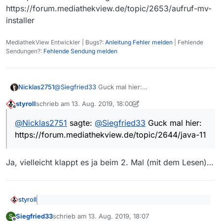
https://forum.mediathekview.de/topic/2653/aufruf-mv-
installer
MediathekView Entwickler | Bugs?:
Anleitung Fehler melden
| Fehlende
Sendungen?:
Fehlende Sendung melden
@
Siegfried33
Guck mal hier:
Nicklas2751
https://forum.mediathekview.de/topic/2644/java-11
styroll
schrieb am
13. Aug. 2019, 18:00
Oder probiere das hier vorgestellte:
zuletzt editiert von styroll
Offline
https://forum.mediathekview.de/topic/2653/aufruf
@
Nicklas2751
sagte:
@
Siegfried33
Guck mal hier:
-mv-installer
https://forum.mediathekview.de/topic/2644/java-11
Ja, vielleicht klappt es ja beim 2. Mal (mit dem Lesen)…
styroll
@
Nicklas2751
sagte:
@
Siegfried33
Guck mal hier:
Siegfried33
schrieb am
13. Aug. 2019, 18:07
S
https://forum.mediathekview.de/topic/2644/java-11
zuletzt editiert von