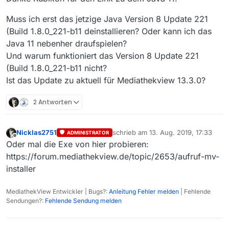
Muss ich erst das jetzige Java Version 8 Update 221
(Build 1.8.0_221-b11 deinstallieren? Oder kann ich das
Java 11 nebenher draufspielen?
Und warum funktioniert das Version 8 Update 221
(Build 1.8.0_221-b11 nicht?
Ist das Update zu aktuell für Mediathekview 13.3.0?
2 Antworten
Nicklas2751
schrieb am
13. Aug. 2019, 17:33
ADMINISTRATOR
zuletzt editiert von
Offline
Oder mal die Exe von hier probieren:
https://forum.mediathekview.de/topic/2653/aufruf-mv-
installer
MediathekView Entwickler | Bugs?:
Anleitung Fehler melden
| Fehlende
Sendungen?:
Fehlende Sendung melden