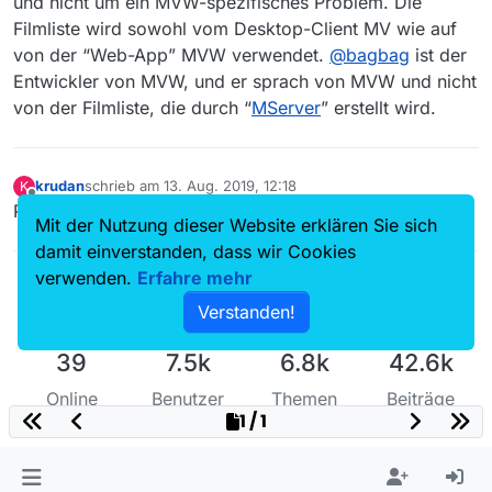
und nicht um ein MVW-spezifisches Problem. Die
Filmliste wird sowohl vom Desktop-Client MV wie auf
von der “Web-App” MVW verwendet.
@
bagbag
ist der
Entwickler von MVW, und er sprach von MVW und nicht
von der Filmliste, die durch “
MServer
” erstellt wird.
krudan
schrieb am
13. Aug. 2019, 12:18
K
zuletzt editiert von
Offline
Passiert. Danke trotzdem für Eure Bemühungen.
Mit der Nutzung dieser Website erklären Sie sich
damit einverstanden, dass wir Cookies
verwenden.
Erfahre mehr
Verstanden!
39
7.5k
6.8k
42.6k
Online
Benutzer
Themen
Beiträge
1 / 1