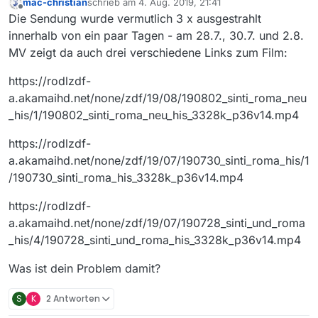
mac-christian
schrieb am
4. Aug. 2019, 21:41
zuletzt editiert von
Offline
Die Sendung wurde vermutlich 3 x ausgestrahlt
innerhalb von ein paar Tagen - am 28.7., 30.7. und 2.8.
MV zeigt da auch drei verschiedene Links zum Film:
https://rodlzdf-
a.akamaihd.net/none/zdf/19/08/190802_sinti_roma_neu
_his/1/190802_sinti_roma_neu_his_3328k_p36v14.mp4
https://rodlzdf-
a.akamaihd.net/none/zdf/19/07/190730_sinti_roma_his/1
/190730_sinti_roma_his_3328k_p36v14.mp4
https://rodlzdf-
a.akamaihd.net/none/zdf/19/07/190728_sinti_und_roma
_his/4/190728_sinti_und_roma_his_3328k_p36v14.mp4
Was ist dein Problem damit?
S
K
2 Antworten