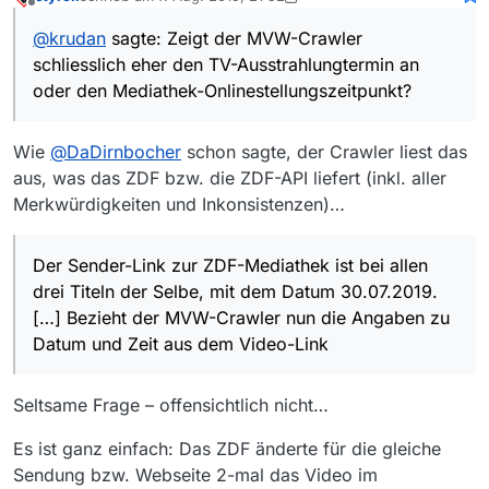
einzelnen MVW-Video-Links sind jeweils
Trotzdem wird in MVW bei allen Links allein der
zuletzt editiert von styroll
8. Aug. 2019, 00:14
Offline
unterschiedliche Datumsangaben zu erkennen.
28.07.2019 um 23:45 Uhr angezeigt, was chronologisch
@
krudan
sagte: Zeigt der MVW-Crawler
auch als erste Onlinestellung entsprechend der
Bezieht der MVW-Crawler nun die Angaben zu Datum
schliesslich eher den TV-Ausstrahlungtermin an
Erstausstrahlung am 30.07.2019 zu erkennen ist.
und Zeit aus dem Video-Link oder wo greift er diese
ab? Wenn er sie aus dem Video-Link beziehen würde,
Zeigt der MVW-Crawler schliesslich eher den TV-
oder den Mediathek-Onlinestellungszeitpunkt?
müsste er ja zumindest das Datum der Ausstrahlungen
Ausstrahlungtermin an oder den Mediathek-
nach dem 28.07.2019 auch zuordnen und korrekt
Onlinestellungszeitpunkt?
Die “neue angestrebte Architektur” (
@
Nicklas2751
)
anzeigen können.
wurde ja schon mehrmals erwähnt. Gibt es dafür schon
Wie
@
DaDirnbocher
schon sagte, der Crawler liest das
eine Deadline oder ist das Ende weiterhin offen?
aus, was das ZDF bzw. die ZDF-API liefert (inkl. aller
Merkwürdigkeiten und Inkonsistenzen)…
Der Sender-Link zur ZDF-Mediathek ist bei allen
drei Titeln der Selbe, mit dem Datum 30.07.2019.
[…] Bezieht der MVW-Crawler nun die Angaben zu
Datum und Zeit aus dem Video-Link
Seltsame Frage – offensichtlich nicht…
Es ist ganz einfach: Das ZDF änderte für die gleiche
Sendung bzw. Webseite 2-mal das Video im