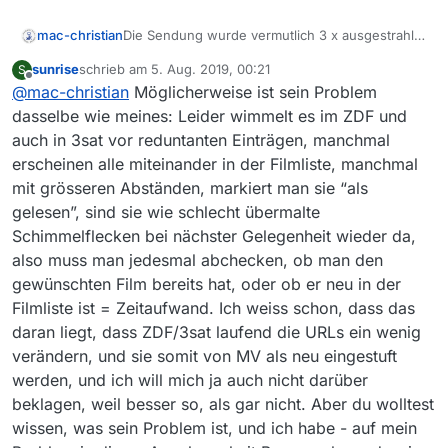
Die Sendung wurde vermutlich 3 x ausgestrahlt
mac-christian
innerhalb von ein paar Tagen - am 28.7., 30.7.
sunrise
schrieb am
5. Aug. 2019, 00:21
S
und 2.8. MV zeigt da auch drei verschiedene
https://rodlzdf-
zuletzt editiert von
Offline
@
mac-christian
Möglicherweise ist sein Problem
Links zum Film:
a.akamaihd.net/none/zdf/19/08/190802_sinti_ro
ma_neu_his/1/190802_sinti_roma_neu_his_3328k_
https://rodlzdf-
dasselbe wie meines: Leider wimmelt es im ZDF und
p36v14.mp4
a.akamaihd.net/none/zdf/19/07/190730_sinti_rom
auch in 3sat vor reduntanten Einträgen, manchmal
a_his/1/190730_sinti_roma_his_3328k_p36v14.mp
https://rodlzdf-
erscheinen alle miteinander in der Filmliste, manchmal
4
a.akamaihd.net/none/zdf/19/07/190728_sinti_und
mit grösseren Abständen, markiert man sie “als
_roma_his/4/190728_sinti_und_roma_his_3328k_p
Was ist dein Problem damit?
36v14.mp4
gelesen”, sind sie wie schlecht übermalte
Schimmelflecken bei nächster Gelegenheit wieder da,
also muss man jedesmal abchecken, ob man den
gewünschten Film bereits hat, oder ob er neu in der
Filmliste ist = Zeitaufwand. Ich weiss schon, dass das
daran liegt, dass ZDF/3sat laufend die URLs ein wenig
verändern, und sie somit von MV als neu eingestuft
werden, und ich will mich ja auch nicht darüber
beklagen, weil besser so, als gar nicht. Aber du wolltest
wissen, was sein Problem ist, und ich habe - auf mein