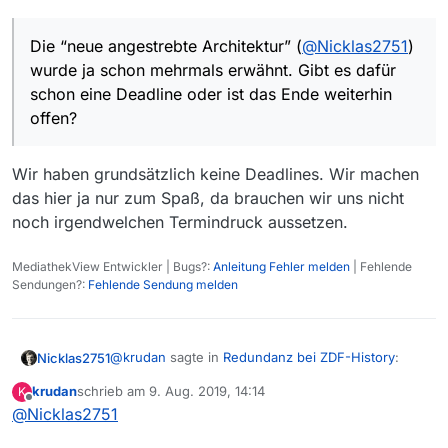
auch als erste Onlinestellung entsprechend der
Bezieht der MVW-Crawler nun die Angaben zu Datum
Erstausstrahlung am 30.07.2019 zu erkennen ist.
und Zeit aus dem Video-Link oder wo greift er diese
Die “neue angestrebte Architektur” (
@
Nicklas2751
)
ab? Wenn er sie aus dem Video-Link beziehen würde,
Zeigt der MVW-Crawler schliesslich eher den TV-
müsste er ja zumindest das Datum der Ausstrahlungen
Ausstrahlungtermin an oder den Mediathek-
wurde ja schon mehrmals erwähnt. Gibt es dafür
nach dem 28.07.2019 auch zuordnen und korrekt
Onlinestellungszeitpunkt?
Die “neue angestrebte Architektur” (
@
Nicklas2751
)
schon eine Deadline oder ist das Ende weiterhin
anzeigen können.
wurde ja schon mehrmals erwähnt. Gibt es dafür schon
offen?
eine Deadline oder ist das Ende weiterhin offen?
Wir haben grundsätzlich keine Deadlines. Wir machen
das hier ja nur zum Spaß, da brauchen wir uns nicht
noch irgendwelchen Termindruck aussetzen.
MediathekView Entwickler | Bugs?:
Anleitung Fehler melden
| Fehlende
Sendungen?:
Fehlende Sendung melden
@
krudan
sagte in
Redundanz bei ZDF-History
:
Nicklas2751
krudan
schrieb am
9. Aug. 2019, 14:14
K
zuletzt editiert von
Offline
@
Nicklas2751
Die “neue angestrebte Architektur”
(
@
Nicklas2751
) wurde ja schon mehrmals
Wir haben grundsätzlich keine Deadlines. Wir