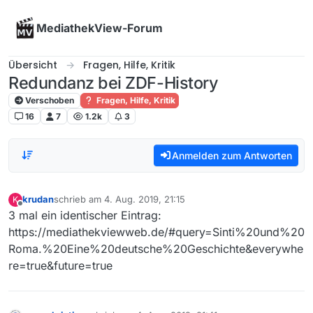
Skip to content
MediathekView-Forum
Übersicht
Fragen, Hilfe, Kritik
Redundanz bei ZDF-History
Verschoben
Fragen, Hilfe, Kritik
16
7
1.2k
3
Anmelden zum Antworten
krudan
schrieb am
4. Aug. 2019, 21:15
K
zuletzt editiert von
Offline
3 mal ein identischer Eintrag:
https://mediathekviewweb.de/#query=Sinti%20und%20
Roma.%20Eine%20deutsche%20Geschichte&everywhe
re=true&future=true