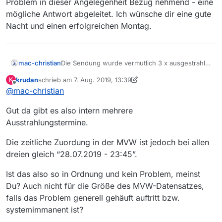
Problem in dieser Angelegenheit Bezug nehmend - eine
mögliche Antwort abgeleitet. Ich wünsche dir eine gute
Nacht und einen erfolgreichen Montag.
Die Sendung wurde vermutlich 3 x ausgestrahlt
mac-christian
innerhalb von ein paar Tagen - am 28.7., 30.7.
krudan
schrieb am
7. Aug. 2019, 13:39
K
und 2.8. MV zeigt da auch drei verschiedene
https://rodlzdf-
zuletzt editiert von krudan
8. Juli 2019, 15:39
Offline
@
mac-christian
Links zum Film:
a.akamaihd.net/none/zdf/19/08/190802_sinti_ro
ma_neu_his/1/190802_sinti_roma_neu_his_3328k_
https://rodlzdf-
Gut da gibt es also intern mehrere
p36v14.mp4
a.akamaihd.net/none/zdf/19/07/190730_sinti_rom
a_his/1/190730_sinti_roma_his_3328k_p36v14.mp
https://rodlzdf-
Ausstrahlungstermine.
4
a.akamaihd.net/none/zdf/19/07/190728_sinti_und
_roma_his/4/190728_sinti_und_roma_his_3328k_p
Was ist dein Problem damit?
Die zeitliche Zuordung in der MVW ist jedoch bei allen
36v14.mp4
dreien gleich “28.07.2019 - 23:45”.
Ist das also so in Ordnung und kein Problem, meinst
Du? Auch nicht für die Größe des MVW-Datensatzes,
falls das Problem generell gehäuft auftritt bzw.
systemimmanent ist?