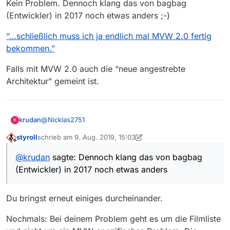
erwähnt. Gibt es dafür schon eine Deadline
Kein Problem. Dennoch klang das von bagbag
machen das hier ja nur zum Spaß, da brauchen wir
oder ist das Ende weiterhin offen?
(Entwickler) in 2017 noch etwas anders ;-)
uns nicht noch irgendwelchen Termindruck
aussetzen.
“…schließlich muss ich ja endlich mal MVW 2.0 fertig
bekommen.”
Falls mit MVW 2.0 auch die “neue angestrebte
Architektur” gemeint ist.
@
Nicklas2751
krudan
K
styroll
schrieb am
9. Aug. 2019, 15:03
Kein Problem. Dennoch klang das von bagbag
zuletzt editiert von styroll
8. Sept. 2019, 17:04
Offline
(Entwickler) in 2017 noch etwas anders ;-)
@
krudan
sagte: Dennoch klang das von bagbag
“…schließlich muss ich ja endlich mal MVW 2.0 fertig
(Entwickler) in 2017 noch etwas anders
bekommen.”
Falls mit MVW 2.0 auch die “neue angestrebte
Architektur” gemeint ist.
Du bringst erneut einiges durcheinander.
Nochmals: Bei deinem Problem geht es um die Filmliste