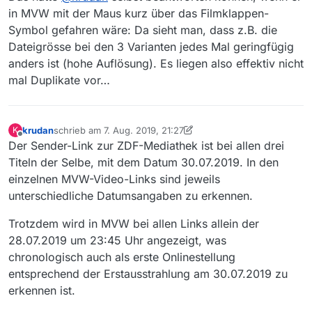
in MVW mit der Maus kurz über das Filmklappen-
Symbol gefahren wäre: Da sieht man, dass z.B. die
Dateigrösse bei den 3 Varianten jedes Mal geringfügig
anders ist (hohe Auflösung). Es liegen also effektiv nicht
mal Duplikate vor…
krudan
schrieb am
7. Aug. 2019, 21:27
K
zuletzt editiert von krudan
8. Juli 2019, 23:35
Offline
Der Sender-Link zur ZDF-Mediathek ist bei allen drei
Titeln der Selbe, mit dem Datum 30.07.2019. In den
einzelnen MVW-Video-Links sind jeweils
unterschiedliche Datumsangaben zu erkennen.
Trotzdem wird in MVW bei allen Links allein der
28.07.2019 um 23:45 Uhr angezeigt, was
chronologisch auch als erste Onlinestellung
entsprechend der Erstausstrahlung am 30.07.2019 zu
erkennen ist.