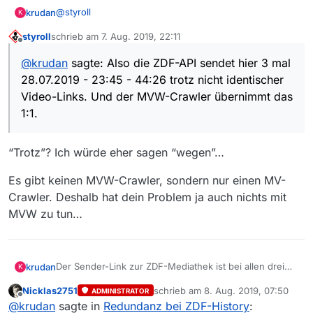
Hintergrund, wobei die vorhergehenden Videos nicht
PS:
@
styroll
krudan
K
gelöscht wurden, womit die Links weiterhin gültig sind.
@mods: Nach 3 Tagen könnte man diesen Thread
styroll
schrieb am
7. Aug. 2019, 22:11
Solange die Video-URL gültig ist, bleibt der
schon mal in die richtige Kategorie verschieben…
Also die ZDF-API sendet hier 3 mal 28.07.2019 - 23:45 -
zuletzt editiert von
Offline
entsprechende Eintrag auch in der Filmliste.
44:26 trotz nicht identischer Video-Links. Und der
@
krudan
sagte: Also die ZDF-API sendet hier 3 mal
MVW-Crawler übernimmt das 1:1. Ok.
28.07.2019 - 23:45 - 44:26 trotz nicht identischer
Video-Links. Und der MVW-Crawler übernimmt das
1:1.
“Trotz”? Ich würde eher sagen “wegen”…
Es gibt keinen MVW-Crawler, sondern nur einen MV-
Crawler. Deshalb hat dein Problem ja auch nichts mit
MVW zu tun…
Der Sender-Link zur ZDF-Mediathek ist bei allen drei
krudan
K
Titeln der Selbe, mit dem Datum 30.07.2019. In den
Nicklas2751
schrieb am
8. Aug. 2019, 07:50
ADMINISTRATOR
einzelnen MVW-Video-Links sind jeweils
Trotzdem wird in MVW bei allen Links allein der
zuletzt editiert von
Offline
@
krudan
sagte in
Redundanz bei ZDF-History
:
unterschiedliche Datumsangaben zu erkennen.
28.07.2019 um 23:45 Uhr angezeigt, was chronologisch