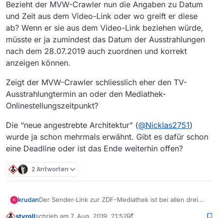
Bezieht der MVW-Crawler nun die Angaben zu Datum
und Zeit aus dem Video-Link oder wo greift er diese
ab? Wenn er sie aus dem Video-Link beziehen würde,
müsste er ja zumindest das Datum der Ausstrahlungen
nach dem 28.07.2019 auch zuordnen und korrekt
anzeigen können.
Zeigt der MVW-Crawler schliesslich eher den TV-
Ausstrahlungtermin an oder den Mediathek-
Onlinestellungszeitpunkt?
Die “neue angestrebte Architektur” (
@
Nicklas2751
)
wurde ja schon mehrmals erwähnt. Gibt es dafür schon
eine Deadline oder ist das Ende weiterhin offen?
2 Antworten
Der Sender-Link zur ZDF-Mediathek ist bei allen drei
krudan
K
Titeln der Selbe, mit dem Datum 30.07.2019. In den
styroll
schrieb am
7. Aug. 2019, 21:52