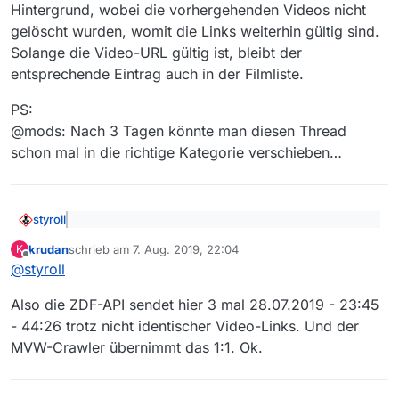
Hintergrund, wobei die vorhergehenden Videos nicht
gelöscht wurden, womit die Links weiterhin gültig sind.
Solange die Video-URL gültig ist, bleibt der
entsprechende Eintrag auch in der Filmliste.
PS:
@mods: Nach 3 Tagen könnte man diesen Thread
schon mal in die richtige Kategorie verschieben…
styroll
@
krudan
sagte: Zeigt der MVW-Crawler
krudan
schrieb am
7. Aug. 2019, 22:04
K
schliesslich eher den TV-Ausstrahlungtermin an
zuletzt editiert von
Offline
Wie
@
DaDirnbocher
schon sagte, der Crawler liest das
oder den Mediathek-Onlinestellungszeitpunkt?
@
styroll
aus, was das ZDF bzw. die ZDF-API liefert (inkl. aller
Merkwürdigkeiten und Inkonsistenzen)…
Also die ZDF-API sendet hier 3 mal 28.07.2019 - 23:45
Der Sender-Link zur ZDF-Mediathek ist bei allen
- 44:26 trotz nicht identischer Video-Links. Und der
drei Titeln der Selbe, mit dem Datum 30.07.2019.
Seltsame Frage – offensichtlich nicht…
MVW-Crawler übernimmt das 1:1. Ok.
[…] Bezieht der MVW-Crawler nun die Angaben zu
Datum und Zeit aus dem Video-Link
Es ist ganz einfach: Das ZDF änderte für die gleiche
Sendung bzw. Webseite 2-mal das Video im