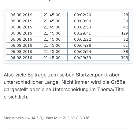
stellt sich die Frage, wie solch eine Erkennung
Wem das ein Bedürfnis ist, kann gerne
funktionieren soll und wie vor allem verhindert
Lösungsansätze vorschlagen, die dann diskutiert
werden soll, dass es zu false positive
werden können.
Erkennungen kommt.
Also viele Beiträge zum selben Startzeitpunkt aber
unterschiedlicher Länge. Nicht immer wird die Größe
dargestellt oder eine Unterscheidung im Thema/Titel
ersichtlich.
MediathekView 14.5.0, Linux Mint 21.3, VLC 3.0.16