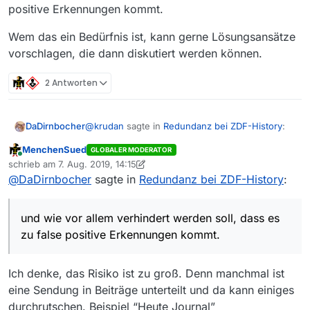
positive Erkennungen kommt.
Wem das ein Bedürfnis ist, kann gerne Lösungsansätze
vorschlagen, die dann diskutiert werden können.
2 Antworten
@
krudan
sagte in
Redundanz bei ZDF-History
:
DaDirnbocher
MenchenSued
GLOBALER MODERATOR
Online
falls das Problem generell gehäuft auftritt
schrieb am
7. Aug. 2019, 14:15
zuletzt editiert von MenchenSued
8. Juli 2019, 16:15
bzw. systemimmanent ist?
@
DaDirnbocher
sagte in
Redundanz bei ZDF-History
:
Nehmen wir an, dass es ein Problem ist. Dann
wäre noch zu klären, …
a. wer der Verursacher ist
Nun, die Crawler suchen nur das zusammen,
und wie vor allem verhindert werden soll, dass es
b. wie eine Lösung aussehen kann.
was die Sender anbieten. In dem Fall bietet ZDF
zu false positive Erkennungen kommt.
den Film 3x an (ist es sicher, dass es 3x exakt
Also wäre die Antwort auf a) also ZDF.
derselbe Film ist?)
Damit kommen wir auch zu b), lösen kann das
Ich denke, das Risiko ist zu groß. Denn manchmal ist
nur das ZDF in dem sie die Redundanzen
eine Sendung in Beiträge unterteilt und da kann einiges
reduziert.
Das was Du offensichtlich möchtest, ist, das MV
durchrutschen. Beispiel “Heute Journal”
eine Erkennung von Redundanzen einbaut. Hier