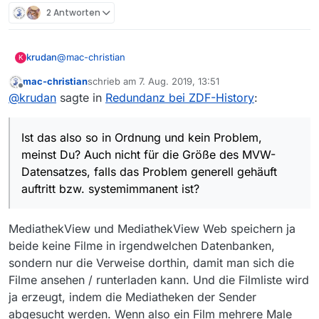
2 Antworten
@
mac-christian
krudan
K
mac-christian
schrieb am
7. Aug. 2019, 13:51
Gut da gibt es also intern mehrere
zuletzt editiert von
Offline
@
krudan
sagte in
Redundanz bei ZDF-History
:
Ausstrahlungstermine.
Die zeitliche Zuordung in der MVW ist jedoch bei allen
dreien gleich “28.07.2019 - 23:45”.
Ist das also so in Ordnung und kein Problem,
Ist das also so in Ordnung und kein Problem, meinst
Du? Auch nicht für die Größe des MVW-Datensatzes,
meinst Du? Auch nicht für die Größe des MVW-
falls das Problem generell gehäuft auftritt bzw.
Datensatzes, falls das Problem generell gehäuft
systemimmanent ist?
auftritt bzw. systemimmanent ist?
MediathekView und MediathekView Web speichern ja
beide keine Filme in irgendwelchen Datenbanken,
sondern nur die Verweise dorthin, damit man sich die
Filme ansehen / runterladen kann. Und die Filmliste wird
ja erzeugt, indem die Mediatheken der Sender
abgesucht werden. Wenn also ein Film mehrere Male