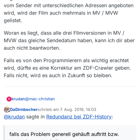
vom Sender mit unterschiedlichen Adressen angeboten
wird, wird der FIlm auch mehrmals in MV / MVW
gelistet.
Woran es liegt, dass alle drei FIlmversionen in MV /
MVW das gleiche Sendedatum haben, kann ich dir aber
auch nicht beantworten.
Falls es von den Programmierern als wichtig erachtet
wird, dürfte es eine Korrektur am ZDF-Crawler geben.
Falls nicht, wird es auch in Zukunft so bleiben.
@
mac-christian
krudan
K
DaDirnbocher
schrieb am
7. Aug. 2019, 14:03
Gut da gibt es also intern mehrere
zuletzt editiert von
Offline
@
krudan
sagte in
Redundanz bei ZDF-History
:
Ausstrahlungstermine.
Die zeitliche Zuordung in der MVW ist jedoch bei allen
dreien gleich “28.07.2019 - 23:45”.
falls das Problem generell gehäuft auftritt bzw.
Ist das also so in Ordnung und kein Problem, meinst