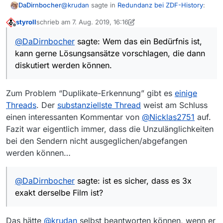
@
krudan
sagte in
Redundanz bei ZDF-History
:
DaDirnbocher
styroll
schrieb am
7. Aug. 2019, 16:16
zuletzt editiert von styroll
8. Juli 2019, 19:06
Offline
falls das Problem generell gehäuft auftritt
@
DaDirnbocher
sagte: Wem das ein Bedürfnis ist,
bzw. systemimmanent ist?
Nehmen wir an, dass es ein Problem ist. Dann
kann gerne Lösungsansätze vorschlagen, die dann
wäre noch zu klären, …
diskutiert werden können.
a. wer der Verursacher ist
Nun, die Crawler suchen nur das zusammen,
b. wie eine Lösung aussehen kann.
was die Sender anbieten. In dem Fall bietet ZDF
den Film 3x an (ist es sicher, dass es 3x exakt
Also wäre die Antwort auf a) also ZDF.
Zum Problem “Duplikate-Erkennung” gibt es
einige
derselbe Film ist?)
Threads
. Der
substanziellste Thread
weist am Schluss
Damit kommen wir auch zu b), lösen kann das
einen interessanten Kommentar von
@
Nicklas2751
auf.
nur das ZDF in dem sie die Redundanzen
reduziert.
Das was Du offensichtlich möchtest, ist, das MV
Fazit war eigentlich immer, dass die Unzulänglichkeiten
eine Erkennung von Redundanzen einbaut. Hier
bei den Sendern nicht ausgeglichen/abgefangen
stellt sich die Frage, wie solch eine Erkennung
Wem das ein Bedürfnis ist, kann gerne
werden können…
funktionieren soll und wie vor allem verhindert
Lösungsansätze vorschlagen, die dann diskutiert
werden soll, dass es zu false positive
werden können.
Erkennungen kommt.
@
DaDirnbocher
sagte: ist es sicher, dass es 3x
exakt derselbe Film ist?
Das hätte
@
krudan
selbst beantworten können, wenn er