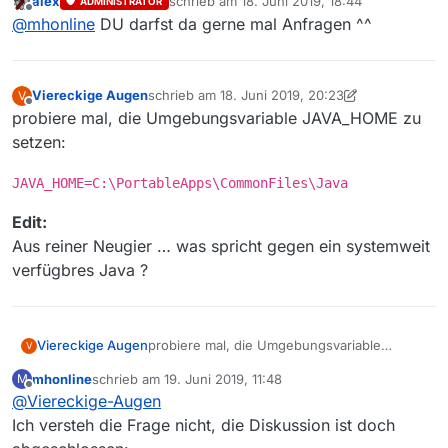
alex
schrieb am
18. Juni 2019, 18:44
ADMINISTRATOR
zuletzt editiert von
Offline
@
mhonline
DU darfst da gerne mal Anfragen ^^
Viereckige Augen
schrieb am
18. Juni 2019, 20:23
V
zuletzt editiert von Viereckige Augen
Offline
probiere mal, die Umgebungsvariable JAVA_HOME zu
setzen:
JAVA_HOME=C:\PortableApps\CommonFiles\Java
Edit:
Aus reiner Neugier … was spricht gegen ein systemweit
verfügbres Java ?
probiere mal, die Umgebungsvariable
Viereckige Augen
V
JAVA_HOME zu setzen:
mhonline
schrieb am
19. Juni 2019, 11:48
M
JAVA_HOME=C:\PortableApps\CommonFi
zuletzt editiert von
Offline
@
Viereckige-Augen
les\Java
Edit:
Ich versteh die Frage nicht, die Diskussion ist doch
Aus reiner Neugier … was spricht gegen ein