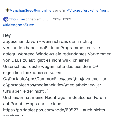
@
mhonline
sagte in
MV akzeptiert keine "nur
MenchenSued
lokale" Java-Runtime
:
mhonline
schrieb am
5. Juli 2019, 12:09
M
zuletzt editiert von
Offline
@
MenchenSued
Was sind die Start-Parameter für MV für
eine lokale/portable JRE ?
Ich habe Windows ja abgeschworen, aber
Hey
unter Linux benutze ich für MV 13.3.1 auch eine
abgesehen davon - wenn ich das denn richtig
lokale Java-Installation und starte das
verstanden habe - daß Linux Programme zentrale
Programm nur mit
~/Programme/jdk-11.0.2/bin/java -jar
ablegt, während Windows ein redundantes Vorkommen
MediathekView.jar
von DLLs zuläßt, gibt es nicht wirklich einen
Unter Windows müsste es doch genau so
Unterschied. desterwegen hätte das aus dem OP
einfach sein, das entsprechende openjdk-
eigentlich funktionieren sollen:
x.x.x_windows-x64_bin.zip auszupacken und
von dort zu starten.
C:\PortableApps\CommonFiles\Java\bin\java.exe -jar
c:\portableapps\mediathekview\mediathekview.jar
tut’s aber leider nicht :(
Und leider hat meine Nachfrage im deutschen Forum
auf PortableApps.com - siehe
https://portableapps.com/node/60527 - auch nichts