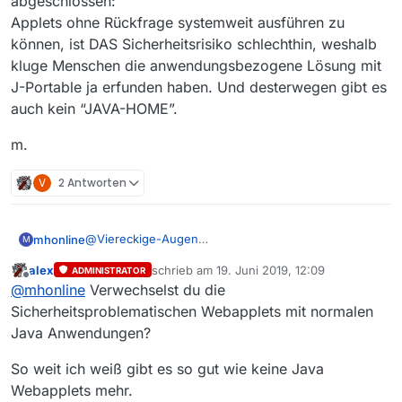
abgeschlossen:
systemweit verfügbres Java ?
Applets ohne Rückfrage systemweit ausführen zu
können, ist DAS Sicherheitsrisiko schlechthin, weshalb
kluge Menschen die anwendungsbezogene Lösung mit
J-Portable ja erfunden haben. Und desterwegen gibt es
auch kein “JAVA-HOME”.
m.
V
2 Antworten
@
Viereckige-Augen
mhonline
M
Ich versteh die Frage nicht, die Diskussion ist doch
alex
schrieb am
19. Juni 2019, 12:09
ADMINISTRATOR
abgeschlossen:
m.
zuletzt editiert von
Offline
@
mhonline
Verwechselst du die
Applets ohne Rückfrage systemweit ausführen zu
können, ist DAS Sicherheitsrisiko schlechthin,
Sicherheitsproblematischen Webapplets mit normalen
weshalb kluge Menschen die anwendungsbezogene
Java Anwendungen?
Lösung mit J-Portable ja erfunden haben. Und
desterwegen gibt es auch kein “JAVA-HOME”.
So weit ich weiß gibt es so gut wie keine Java
Webapplets mehr.