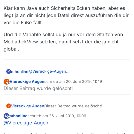
Klar kann Java auch Sicherheitslücken haben, aber es
liegt ja an dir nicht jede Datei direkt auszuführen die dir
vor die Füße fällt.
Und die Variable sollst du ja nur vor dem Starten von
MediathekView setzten, damit setzt der die ja nicht
global.
@
Viereckige-Augen
mhonline
M
Ich versteh die Frage nicht, die Diskussion ist doch
Viereckige Augen
schrieb am
20. Juni 2019, 11:49
V
abgeschlossen:
m.
zuletzt editiert von
Offline
Dieser Beitrag wurde gelöscht!
Applets ohne Rückfrage systemweit ausführen zu
können, ist DAS Sicherheitsrisiko schlechthin,
weshalb kluge Menschen die anwendungsbezogene
Lösung mit J-Portable ja erfunden haben. Und
Viereckige Augen
Dieser Beitrag wurde gelöscht!
V
desterwegen gibt es auch kein “JAVA-HOME”.
mhonline
schrieb am
26. Juni 2019, 10:06
M
zuletzt editiert von
Offline
@
Viereckige-Augen