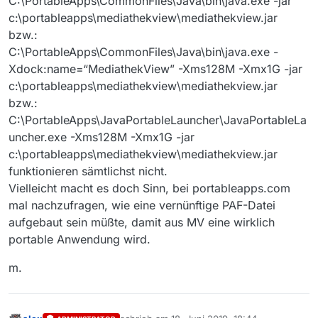
C:\PortableApps\CommonFiles\Java\bin\java.exe -jar
c:\portableapps\mediathekview\mediathekview.jar
bzw.:
C:\PortableApps\CommonFiles\Java\bin\java.exe -
Xdock:name=“MediathekView” -Xms128M -Xmx1G -jar
c:\portableapps\mediathekview\mediathekview.jar
bzw.:
C:\PortableApps\JavaPortableLauncher\JavaPortableLa
uncher.exe -Xms128M -Xmx1G -jar
c:\portableapps\mediathekview\mediathekview.jar
funktionieren sämtlichst nicht.
Vielleicht macht es doch Sinn, bei portableapps.com
mal nachzufragen, wie eine vernünftige PAF-Datei
aufgebaut sein müßte, damit aus MV eine wirklich
portable Anwendung wird.
m.