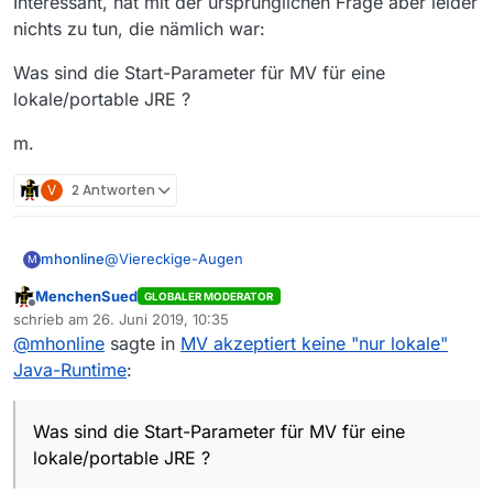
Interessant, hat mit der ursprünglichen Frage aber leider
nichts zu tun, die nämlich war:
Was sind die Start-Parameter für MV für eine
lokale/portable JRE ?
m.
V
2 Antworten
@
Viereckige-Augen
mhonline
M
MenchenSued
GLOBALER MODERATOR
Interessant, hat mit der ursprünglichen Frage aber
Offline
schrieb am
26. Juni 2019, 10:35
leider nichts zu tun, die nämlich war:
zuletzt editiert von
@
mhonline
sagte in
MV akzeptiert keine "nur lokale"
Was sind die Start-Parameter für MV für eine
lokale/portable JRE ?
Java-Runtime
:
m.
Was sind die Start-Parameter für MV für eine
lokale/portable JRE ?