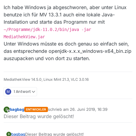
Ich habe Windows ja abgeschworen, aber unter Linux
benutze ich für MV 13.3.1 auch eine lokale Java-
Installation und starte das Programm nur mit
~/Programme/jdk-11.0.2/bin/java -jar
MediathekView.jar
Unter Windows müsste es doch genau so einfach sein,
das entsprechende openjdk-x.x.x_windows-x64_bin.zip
auszupacken und von dort zu starten.
MediathekView 14.5.0, Linux Mint 21.3, VLC 3.0.16
M
1 Antwort
bagbag
schrieb am
26. Juni 2019, 16:39
B
ENTWICKLER
zuletzt editiert von
Offline
Dieser Beitrag wurde gelöscht!
bagbag
Dieser Beitrag wurde gelöscht!
B