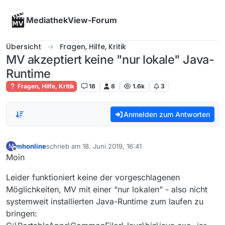
Skip to content
MediathekView-Forum
Übersicht
Fragen, Hilfe, Kritik
MV akzeptiert keine "nur lokale" Java-
Runtime
Fragen, Hilfe, Kritik
18
8
1.6k
3
Anmelden zum Antworten
mhonline
schrieb am
18. Juni 2019, 16:41
M
zuletzt editiert von
Offline
Moin
Leider funktioniert keine der vorgeschlagenen
Möglichkeiten, MV mit einer “nur lokalen” - also nicht
systemweit installierten Java-Runtime zum laufen zu
bringen: