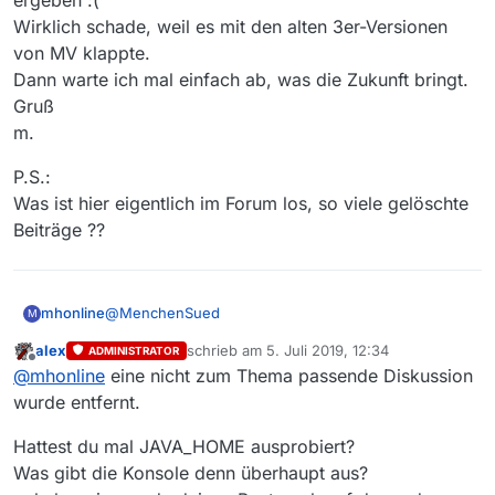
ergeben :(
Wirklich schade, weil es mit den alten 3er-Versionen
von MV klappte.
Dann warte ich mal einfach ab, was die Zukunft bringt.
Gruß
m.
P.S.:
Was ist hier eigentlich im Forum los, so viele gelöschte
Beiträge ??
@
MenchenSued
mhonline
M
alex
schrieb am
5. Juli 2019, 12:34
ADMINISTRATOR
Hey
zuletzt editiert von
Offline
@
mhonline
eine nicht zum Thema passende Diskussion
abgesehen davon - wenn ich das denn richtig
verstanden habe - daß Linux Programme zentrale
P.S.:
wurde entfernt.
ablegt, während Windows ein redundantes
Was ist hier eigentlich im Forum los, so viele
Vorkommen von DLLs zuläßt, gibt es nicht wirklich
gelöschte Beiträge ??
Hattest du mal JAVA_HOME ausprobiert?
einen Unterschied. desterwegen hätte das aus dem
Was gibt die Konsole denn überhaupt aus?
OP eigentlich funktionieren sollen: