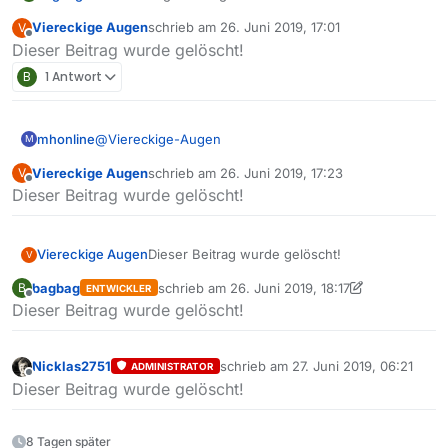
Viereckige Augen
schrieb am
26. Juni 2019, 17:01
V
zuletzt editiert von
Offline
Dieser Beitrag wurde gelöscht!
B
1 Antwort
@
Viereckige-Augen
mhonline
M
Viereckige Augen
schrieb am
26. Juni 2019, 17:23
V
Interessant, hat mit der ursprünglichen Frage aber
zuletzt editiert von
Offline
Dieser Beitrag wurde gelöscht!
leider nichts zu tun, die nämlich war:
Was sind die Start-Parameter für MV für eine
lokale/portable JRE ?
Viereckige Augen
m.
Dieser Beitrag wurde gelöscht!
V
bagbag
schrieb am
26. Juni 2019, 18:17
B
ENTWICKLER
zuletzt editiert von bagbag
Offline
Dieser Beitrag wurde gelöscht!
Nicklas2751
schrieb am
27. Juni 2019, 06:21
ADMINISTRATOR
zuletzt editiert von
Offline
Dieser Beitrag wurde gelöscht!
8 Tagen später