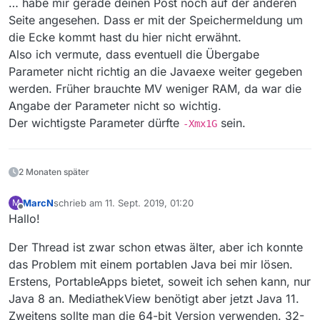
… habe mir gerade deinen Post noch auf der anderen
C:\PortableApps\CommonFiles\Java\bin\java.exe -jar
c:\portableapps\mediathekview\mediathekview.jar
Seite angesehen. Dass er mit der Speichermeldung um
tut’s aber leider nicht :(
die Ecke kommt hast du hier nicht erwähnt.
Und leider hat meine Nachfrage im deutschen Forum
Also ich vermute, dass eventuell die Übergabe
auf PortableApps.com - siehe
Parameter nicht richtig an die Javaexe weiter gegeben
https://portableapps.com/node/60527 - auch nichts
ergeben :(
werden. Früher brauchte MV weniger RAM, da war die
Wirklich schade, weil es mit den alten 3er-Versionen
Angabe der Parameter nicht so wichtig.
von MV klappte.
Der wichtigste Parameter dürfte
sein.
-Xmx1G
Dann warte ich mal einfach ab, was die Zukunft
bringt.
Gruß
m.
2 Monaten später
MarcN
schrieb am
11. Sept. 2019, 01:20
M
zuletzt editiert von
Offline
Hallo!
Der Thread ist zwar schon etwas älter, aber ich konnte
das Problem mit einem portablen Java bei mir lösen.
Erstens, PortableApps bietet, soweit ich sehen kann, nur
Java 8 an. MediathekView benötigt aber jetzt Java 11.
Zweitens sollte man die 64-bit Version verwenden. 32-