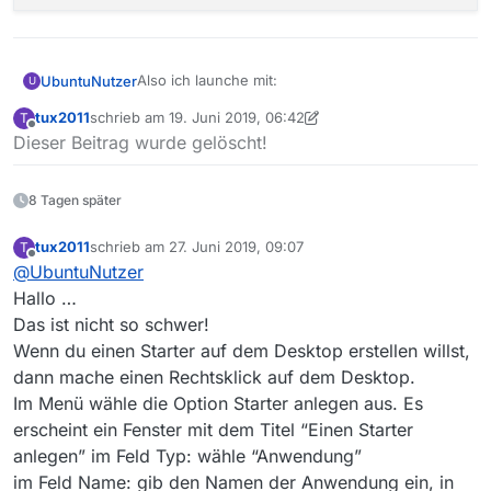
Also ich launche mit:
UbuntuNutzer
U
tux2011
schrieb am
19. Juni 2019, 06:42
T
zuletzt editiert von tux2011
Offline
Dieser Beitrag wurde gelöscht!
wobei der Ordner
Software
in meinem Home-
Verzeichnis liegt und ich die Versionsnummer
8 Tagen später
aus dem MediathekView-Ordner entfernt habe.
Ansonsten wäre es eben z.B.:
tux2011
schrieb am
27. Juni 2019, 09:07
T
zuletzt editiert von
Offline
@
UbuntuNutzer
Hallo …
Das ist nicht so schwer!
Wenn du einen Starter auf dem Desktop erstellen willst,
dann mache einen Rechtsklick auf dem Desktop.
Im Menü wähle die Option Starter anlegen aus. Es
erscheint ein Fenster mit dem Titel “Einen Starter
anlegen” im Feld Typ: wähle “Anwendung”
im Feld Name: gib den Namen der Anwendung ein, in