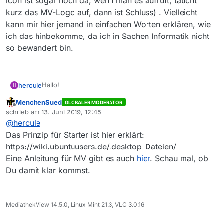
icon ist sogar noch da, wenn man es aufruft, taucht
kurz das MV-Logo auf, dann ist Schluss) . Vielleicht
kann mir hier jemand in einfachen Worten erklären, wie
ich das hinbekomme, da ich in Sachen Informatik nicht
so bewandert bin.
Hallo!
hercule
H
MenchenSued
GLOBALER MODERATOR
Ich kann nun zwar MV aufrufen, jedoch nur über
Offline
schrieb am
13. Juni 2019, 12:45
einen Befehl im Terminal. Nun würde ich gerne, wie in
zuletzt editiert von
@
hercule
einem anderen Forum geraten, MV wieder so
einrichten, dass es bequem über ein Icon aufgerufen
Das Prinzip für Starter ist hier erklärt:
werden kann. (Das icon ist sogar noch da, wenn man
https://wiki.ubuntuusers.de/.desktop-Dateien/
es aufruft, taucht kurz das MV-Logo auf, dann ist
Eine Anleitung für MV gibt es auch
hier
. Schau mal, ob
Schluss) . Vielleicht kann mir hier jemand in einfachen
Du damit klar kommst.
Worten erklären, wie ich das hinbekomme, da ich in
Sachen Informatik nicht so bewandert bin.
MediathekView 14.5.0, Linux Mint 21.3, VLC 3.0.16