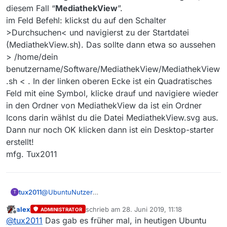
diesem Fall “
MediathekView
”.
im Feld Befehl: klickst du auf den Schalter
>Durchsuchen< und navigierst zu der Startdatei
(MediathekView.sh). Das sollte dann etwa so aussehen
> /home/dein
benutzername/Software/MediathekView/MediathekView
.sh < . In der linken oberen Ecke ist ein Quadratisches
Feld mit eine Symbol, klicke drauf und navigiere wieder
in den Ordner von MediathekView da ist ein Ordner
Icons darin wählst du die Datei MediathekView.svg aus.
Dann nur noch OK klicken dann ist ein Desktop-starter
erstellt!
mfg. Tux2011
tux2011
@
UbuntuNutzer
T
Hallo …
alex
schrieb am
28. Juni 2019, 11:18
ADMINISTRATOR
Das ist nicht so schwer!
zuletzt editiert von
Offline
@
tux2011
Das gab es früher mal, in heutigen Ubuntu
Wenn du einen Starter auf dem Desktop erstellen