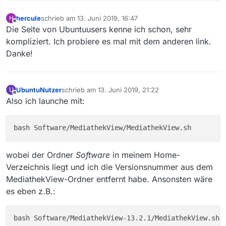
hercule
schrieb am
13. Juni 2019, 16:47
H
zuletzt editiert von
Offline
Die Seite von Ubuntuusers kenne ich schon, sehr
kompliziert. Ich probiere es mal mit dem anderen link.
Danke!
UbuntuNutzer
schrieb am
13. Juni 2019, 21:22
U
zuletzt editiert von
Offline
Also ich launche mit:
wobei der Ordner
Software
in meinem Home-
Verzeichnis liegt und ich die Versionsnummer aus dem
MediathekView-Ordner entfernt habe. Ansonsten wäre
es eben z.B.: