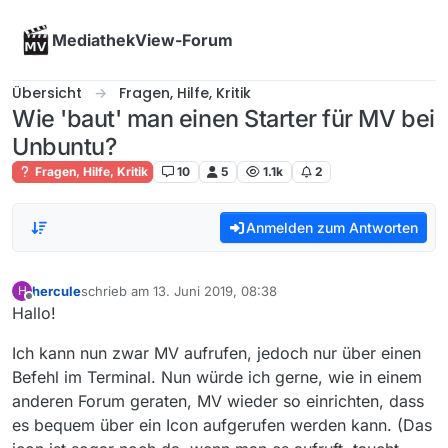
Skip to content
MediathekView-Forum
Übersicht
Fragen, Hilfe, Kritik
Wie 'baut' man einen Starter für MV bei
Unbuntu?
Fragen, Hilfe, Kritik
10
5
1.1k
2
Anmelden zum Antworten
hercule
schrieb am
13. Juni 2019, 08:38
H
zuletzt editiert von
Offline
Hallo!
Ich kann nun zwar MV aufrufen, jedoch nur über einen
Befehl im Terminal. Nun würde ich gerne, wie in einem
anderen Forum geraten, MV wieder so einrichten, dass
es bequem über ein Icon aufgerufen werden kann. (Das