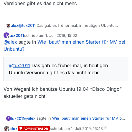
willst, dann mache einen Rechtsklick auf dem Desktop.
Versionen gibt es das nicht mehr.
Im Menü wähle die Option Starter anlegen aus. Es
erscheint ein Fenster mit dem Titel “Einen Starter
anlegen” im Feld Typ: wähle “Anwendung”
im Feld Name: gib den Namen der Anwendung ein, in
alex
@
tux2011
Das gab es früher mal, in heutigen Ubuntu
diesem Fall “
MediathekView
”.
Versionen gibt es das nicht mehr.
tux2011
schrieb am
1. Juli 2019, 15:02
T
im Feld Befehl: klickst du auf den Schalter
zuletzt editiert von
Offline
>Durchsuchen< und navigierst zu der Startdatei
@
alex
sagte in
Wie 'baut' man einen Starter für MV bei
(MediathekView.sh). Das sollte dann etwa so aussehen
Unbuntu?
:
> /home/dein
benutzername/Software/MediathekView/MediathekVie
w.sh < . In der linken oberen Ecke ist ein
@
tux2011
Das gab es früher mal, in heutigen
Quadratisches Feld mit eine Symbol, klicke drauf und
Ubuntu Versionen gibt es das nicht mehr.
navigiere wieder in den Ordner von MediathekView da
ist ein Ordner Icons darin wählst du die Datei
MediathekView.svg aus.
Von Wegen! ich benütze Ubuntu 19.04 “Disco Dingo”
Dann nur noch OK klicken dann ist ein Desktop-starter
aktueller gets nicht.
erstellt!
mfg. Tux2011
@
alex
sagte in
Wie 'baut' man einen Starter für MV bei
tux2011
T
Unbuntu?
:
alex
schrieb am
1. Juli 2019, 15:48
ADMINISTRATOR
zuletzt editiert von alex
7. Jan. 2019, 17:48