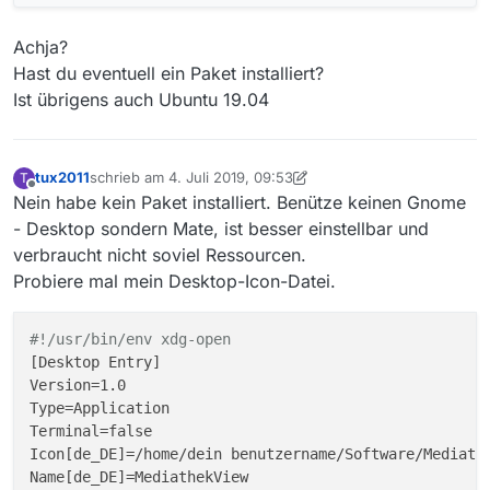
Achja?
Hast du eventuell ein Paket installiert?
Ist übrigens auch Ubuntu 19.04
tux2011
schrieb am
4. Juli 2019, 09:53
T
zuletzt editiert von alex
7. Mai 2019, 10:12
Offline
Nein habe kein Paket installiert. Benütze keinen Gnome
- Desktop sondern Mate, ist besser einstellbar und
verbraucht nicht soviel Ressourcen.
Probiere mal mein Desktop-Icon-Datei.
#!/usr/bin/env xdg-open
[Desktop Entry]

Version=1.0

Type=Application

Terminal=false

Icon[de_DE]=/home/dein benutzername/Software/Mediathe
Name[de_DE]=MediathekView
