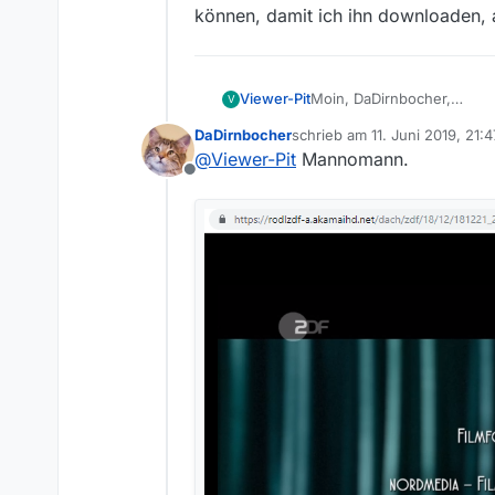
können, damit ich ihn downloaden,
Viewer-Pit
Moin, DaDirnbocher,
V
ich will ja nicht den Film
DaDirnbocher
schrieb am
11. Juni 2019, 21:4
damit ich ihn downloaden,
zuletzt editiert von
@
Viewer-Pit
Mannomann.
Offline