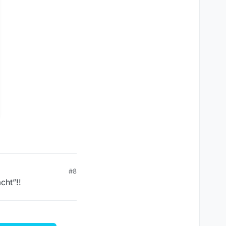
#8
cht”!!