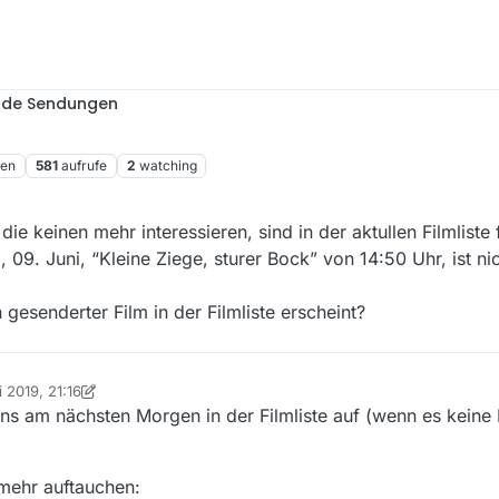
nde Sendungen
ren
581
aufrufe
2
watching
e keinen mehr interessieren, sind in der aktullen Filmliste
 09. Juni, “Kleine Ziege, sturer Bock” von 14:50 Uhr, ist nic
 gesenderter Film in der Filmliste erscheint?
i 2019, 21:16
on pidoubleyou
6. Nov. 2019, 23:18
tens am nächsten Morgen in der Filmliste auf (wenn es keine
 mehr auftauchen: