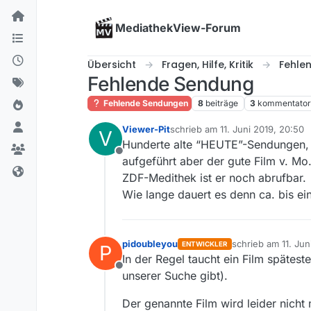
Skip to content
MediathekView-Forum
Übersicht
Fragen, Hilfe, Kritik
Fehle
Fehlende Sendung
Fehlende Sendungen
8
beiträge
3
kommentato
Viewer-Pit
schrieb am
11. Juni 2019, 20:50
V
zuletzt editiert von
Hunderte alte “HEUTE”-Sendungen, di
Offline
aufgeführt aber der gute Film v. Mo.,
ZDF-Medithek ist er noch abrufbar.
Wie lange dauert es denn ca. bis ein
pidoubleyou
schrieb am
11. Jun
ENTWICKLER
P
zuletzt editiert v
In der Regel taucht ein Film spätes
Offline
unserer Suche gibt).
Der genannte Film wird leider nicht