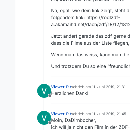
Na, egal. wie dein link zeigt, steht
folgendem link: https://rodlzdf-
a.akamaihd.net/dach/zdf/18/12/1
Jetzt ändert gerade das zdf gerne d
dass die Filme aus der Liste fliege
Wenn man das weiss, kann man die L
Und trotzdem Du so eine “freundlich
Viewer-Pit
schrieb am
11. Juni 2019, 21:31
V
zuletzt editiert von
Herzlichen Dank!
Offline
Viewer-Pit
schrieb am
11. Juni 2019, 21:45
V
zuletzt editiert von
Moin, DaDirnbocher,
Offline
ich will ja nicht den Film in der Z