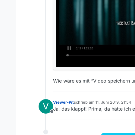
Wie wäre es mit “Video speichern u
Viewer-Pit
schrieb am
11. Juni 2019, 21:54
V
zuletzt editiert von
Ja, das klappt! Prima, da hätte ic
Offline