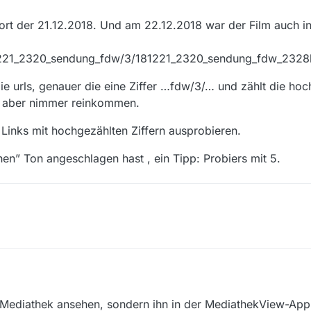
 dort der 21.12.2018. Und am 22.12.2018 war der Film auch in 
81221_2320_sendung_fdw/3/181221_2320_sendung_fdw_232
ie urls, genauer die eine Ziffer …fdw/3/… und zählt die hoc
n, aber nimmer reinkommen.
inks mit hochgezählten Ziffern ausprobieren.
en” Ton angeschlagen hast , ein Tipp: Probiers mit 5.
DF-Mediathek ansehen, sondern ihn in der MediathekView-App-