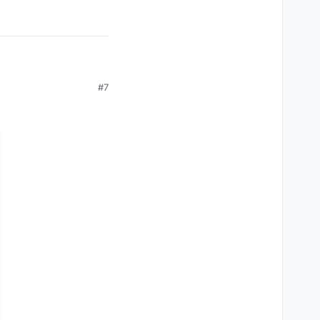
lmliste finden können,
#7