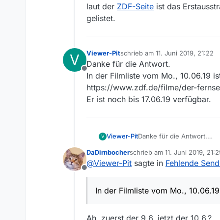
laut der
ZDF-Seite
ist das Erstausst
gelistet.
Viewer-Pit
schrieb am
11. Juni 2019, 21:22
V
zuletzt editiert von
Danke für die Antwort.
Offline
In der Filmliste vom Mo., 10.06.19 i
https://www.zdf.de/filme/der-ferns
Er ist noch bis 17.06.19 verfügbar.
Viewer-Pit
Danke für die Antwort.
V
In der Filmliste vom Mo., 1
DaDirnbocher
schrieb am
11. Juni 2019, 21:
https://www.zdf.de/filme/
zuletzt editiert von
@
Viewer-Pit
sagte in
Fehlende Sen
Er ist noch bis 17.06.19 ver
Offline
In der Filmliste vom Mo., 10.06.19
Ah, zuerst der 9.6. jetzt der 10.6.?