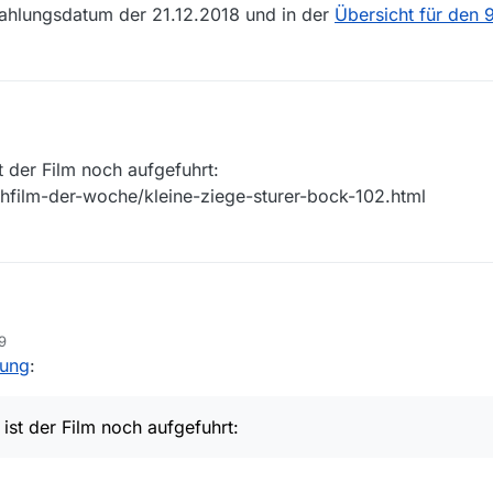
rahlungsdatum der 21.12.2018 und in der
Übersicht für den 9
st der Film noch aufgefuhrt:
ehfilm-der-woche/kleine-ziege-sturer-bock-102.html
0.06.19 ist der Film noch aufgefuhrt:
29
der-fernsehfilm-der-woche/kleine-ziege-sturer-bock-102.html
dung
:
fügbar.
 ist der Film noch aufgefuhrt: