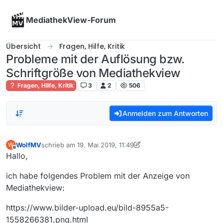
Skip to content
MediathekView-Forum
Übersicht
Fragen, Hilfe, Kritik
Probleme mit der Auflösung bzw.
Schriftgröße von Mediathekview
Fragen, Hilfe, Kritik
3
2
506
Anmelden zum Antworten
WolfMV
schrieb am
19. Mai 2019, 11:49
W
zuletzt editiert von WolfMV
Offline
Hallo,
ich habe folgendes Problem mit der Anzeige von
Mediathekview:
https://www.bilder-upload.eu/bild-8955a5-
1558266381.png.html