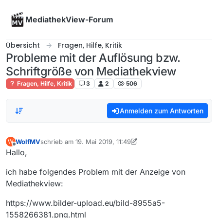
Skip to content
MediathekView-Forum
Übersicht
Fragen, Hilfe, Kritik
Probleme mit der Auflösung bzw.
Schriftgröße von Mediathekview
Fragen, Hilfe, Kritik
3
2
506
Anmelden zum Antworten
WolfMV
schrieb am
19. Mai 2019, 11:49
W
zuletzt editiert von WolfMV
Offline
Hallo,
ich habe folgendes Problem mit der Anzeige von
Mediathekview:
https://www.bilder-upload.eu/bild-8955a5-
1558266381.png.html