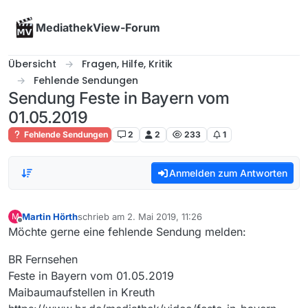
Skip to content
MediathekView-Forum
Übersicht
Fragen, Hilfe, Kritik
Fehlende Sendungen
Sendung Feste in Bayern vom
01.05.2019
Fehlende Sendungen
2
2
233
1
Anmelden zum Antworten
Martin Hörth
schrieb am
2. Mai 2019, 11:26
M
zuletzt editiert von
Offline
Möchte gerne eine fehlende Sendung melden:
BR Fernsehen
Feste in Bayern vom 01.05.2019
Maibaumaufstellen in Kreuth