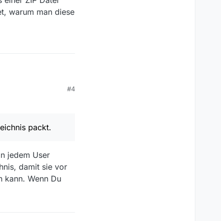
et, warum man diese
#4
estoßen. Es ist aber
zunächst ein Neustart
eichnis packt.
ner ZIP Datei
warum man diese nicht
von jedem User
nis, damit sie vor
rn kann. Wenn Du