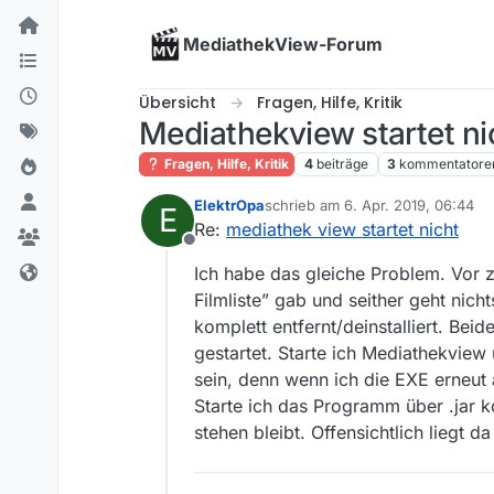
Skip to content
MediathekView-Forum
Übersicht
Fragen, Hilfe, Kritik
Mediathekview startet nich
Fragen, Hilfe, Kritik
4
beiträge
3
kommentatore
ElektrOpa
schrieb am
6. Apr. 2019, 06:44
E
zuletzt editiert von
Re:
mediathek view startet nicht
Offline
Ich habe das gleiche Problem. Vor 
Filmliste” gab und seither geht nic
komplett entfernt/deinstalliert. Bei
gestartet. Starte ich Mediathekview
sein, denn wenn ich die EXE erneut 
Starte ich das Programm über .jar k
stehen bleibt. Offensichtlich liegt d