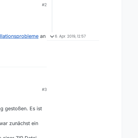
#2
allationsprobleme
an
6. Apr. 2019, 12:57
#3
ationsprobleme
an
ag gestoßen. Es ist
war zunächst ein
 einer ZIP Datei