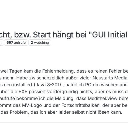
t, bzw. Start hängt bei "GUI Initial
n
697
aufrufe
2
watching
zwei Tagen kam die Fehlermeldung, dass es “einen Fehler b
hts mehr. Habe zwischenzeitlich außer vieler Neustarts Med
des neu installiert (Java 8-201) , natürlich PC dazwischen au
 über die EXE passiert vordergründig nichts, aber es muss 
aufrufe bekomme ich die Meldung, dass Medithekview bereit
ommt das MV-Logo und der Fortschrittsbalken, der aber bei “
a das Problem, das ich aber leider selbst nicht lösen kann.