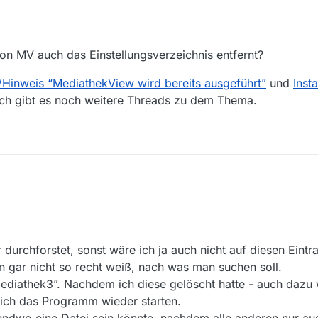
von MV auch das Einstellungsverzeichnis entfernt?
/Hinweis “MediathekView wird bereits ausgeführt”
und
Inst
ich gibt es noch weitere Threads zu dem Thema.
allieren von MV auch das Einstellungsverzeichnis entfernt?
 in
Fehler/Hinweis “MediathekView wird bereits ausgeführt”
und
Install
durchforstet, sonst wäre ich ja auch nicht auf diesen Eintr
 Vermutlich gibt es noch weitere Threads zu dem Thema.
 gar nicht so recht weiß, nach was man suchen soll.
mediathek3”. Nachdem ich diese gelöscht hatte - auch dazu 
ich das Programm wieder starten.
endwo eine Datei sein könnte, nachdem alle anderen nur aus