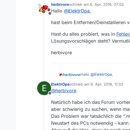
herbivore
schrieb am
6. Apr. 2019, 07:02
zuletzt editiert von
Hallo
@
ElektrOpa
,
Offline
hast beim Entfernen/Deinstallieren 
Hast du alles probiert, was in
Fehler
Lösungsvorschlägen steht? Vermutl
herbivore
Hallo
@
ElektrOpa
,
herbivore
ElektrOpa
schrieb am
6. Apr. 2019, 11:33
E
hast beim Entfernen/Deinst
zuletzt editiert von
@
herbivore
Offline
Hast du alles probiert, was
Natürlich habe ich das Forum vorher 
Lösungsvorschlägen steht?
herbivore
aber schwierig zu suchen, wenn man
Das Problem war tatsächlich die “.
Neustart des PCs notwendig - kann 
Aber auf die Idee, dass da noch irg