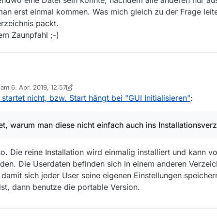
n erst einmal kommen. Was mich gleich zu der Frage leit
erzeichnis packt.
em Zaunpfahl ;-)
b am
6. Apr. 2019, 12:57
m vorher durchforstet, sonst wäre ich ja auch nicht auf diesen Eintrag g
 editiert von MenchenSued
4. Juni 2019, 15:03
tartet nicht, bzw. Start hängt bei "GUI Initialisieren"
:
man gar nicht so recht weiß, nach was man suchen soll.
h die “.mediathek3”. Nachdem ich diese gelöscht hatte - auch dazu war 
ich das Programm wieder starten.
et, warum man diese nicht einfach auch ins Installationsverz
 noch irgendwo eine Datei sein könnte, nachdem alle anderen nur aus ei
 muss man erst einmal kommen. Was mich gleich zu der Frage leitet, 
nsverzeichnis packt.
Die reine Installation wird einmalig installiert und kann 
nk mit dem Zaunpfahl ;-)
den. Die Userdaten befinden sich in einem anderen Verzeich
 damit sich jeder User seine eigenen Einstellungen speiche
lst, dann benutze die portable Version.