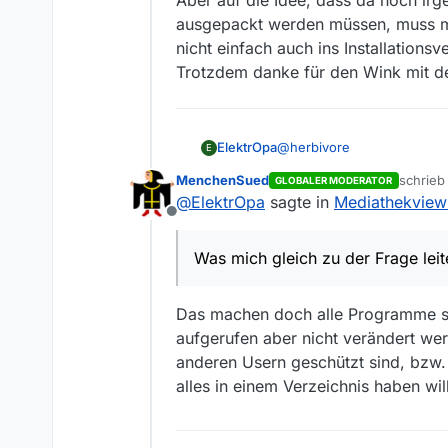
ausgepackt werden müssen, muss ma
nicht einfach auch ins Installationsv
Trotzdem danke für den Wink mit d
@
herbivore
ElektrOpa
E
MenchenSued
schrie
GLOBALER MODERATOR
Natürlich habe ich das Foru
zuletzt
@
ElektrOpa
sagte in
Mediathekview s
schwierig zu suchen, wenn 
Offline
Das Problem war tatsächlic
des PCs notwendig - kann 
Was mich gleich zu der Frage leit
Aber auf die Idee, dass da
ausgepackt werden müssen,
einfach auch ins Installatio
Das machen doch alle Programme so. 
Trotzdem danke für den Wi
aufgerufen aber nicht verändert wer
anderen Usern geschützt sind, bzw.
alles in einem Verzeichnis haben wil