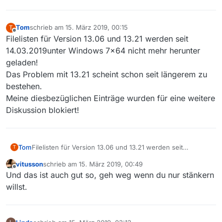
Tom
schrieb am
15. März 2019, 00:15
T
zuletzt editiert von
Offline
Filelisten für Version 13.06 und 13.21 werden seit
14.03.2019unter Windows 7x64 nicht mehr herunter
geladen!
Das Problem mit 13.21 scheint schon seit längerem zu
bestehen.
Meine diesbezüglichen Einträge wurden für eine weitere
Diskussion blokiert!
Tom
Filelisten für Version 13.06 und 13.21 werden seit
T
14.03.2019unter Windows 7x64 nicht mehr herunter
vitusson
schrieb am
15. März 2019, 00:49
geladen!
zuletzt editiert von
Offline
Und das ist auch gut so, geh weg wenn du nur stänkern
Das Problem mit 13.21 scheint schon seit längerem zu
bestehen.
willst.
Meine diesbezüglichen Einträge wurden für eine weitere
Diskussion blokiert!