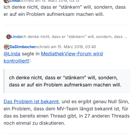
Linda
schrieb am
15. März 2019, 03:13
L
zuletzt editiert von
Offline
Ich denke nicht, dass er “stänkern” will, sondern, dass
er auf ein Problem aufmerksam machen will.
Linda
Ich denke nicht, dass er “stänkern” will, sondern, dass er
L
auf ein Problem aufmerksam machen will.
DaDirnbocher
schrieb am
15. März 2019, 03:40
zuletzt editiert von
Offline
@
Linda
sagte in
MediathekView-Forum wird
kontrolliert!
:
ch denke nicht, dass er “stänkern” will, sondern,
dass er auf ein Problem aufmerksam machen will.
Das Problem ist bekannt
, und es ergibt genau Null Sinn,
ein Problem, dass dem MV-Team längst bekannt ist, für
das es bereits einen Thread gibt, in 27 anderen Threads
noch einmal zu diskutieren.