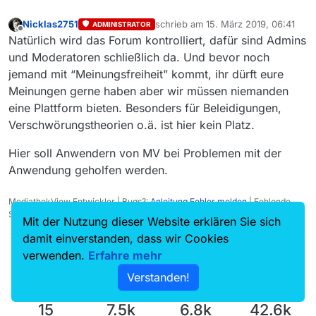
Nicklas2751
schrieb am
15. März 2019, 06:41
ADMINISTRATOR
zuletzt editiert von
Offline
Natürlich wird das Forum kontrolliert, dafür sind Admins
und Moderatoren schließlich da. Und bevor noch
jemand mit “Meinungsfreiheit” kommt, ihr dürft eure
Meinungen gerne haben aber wir müssen niemanden
eine Plattform bieten. Besonders für Beleidigungen,
Verschwörungstheorien o.ä. ist hier kein Platz.
Hier soll Anwendern von MV bei Problemen mit der
Anwendung geholfen werden.
MediathekView Entwickler | Bugs?:
Anleitung Fehler melden
| Fehlende
Sendungen?:
Fehlende Sendung melden
Mit der Nutzung dieser Website erklären Sie sich
damit einverstanden, dass wir Cookies
verwenden.
Erfahre mehr
Verstanden!
15
7.5k
6.8k
42.6k