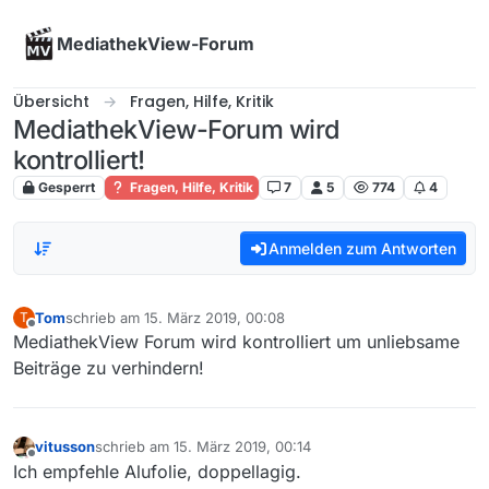
Skip to content
MediathekView-Forum
Übersicht
Fragen, Hilfe, Kritik
MediathekView-Forum wird
kontrolliert!
Gesperrt
Fragen, Hilfe, Kritik
7
5
774
4
Anmelden zum Antworten
Tom
schrieb am
15. März 2019, 00:08
T
zuletzt editiert von
Offline
MediathekView Forum wird kontrolliert um unliebsame
Beiträge zu verhindern!
vitusson
schrieb am
15. März 2019, 00:14
zuletzt editiert von
Offline
Ich empfehle Alufolie, doppellagig.