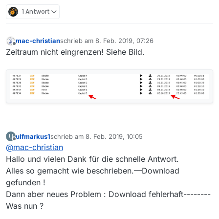
1 Antwort
mac-christian
schrieb am
8. Feb. 2019, 07:26
zuletzt editiert von
Offline
Zeitraum nicht eingrenzen! Siehe Bild.
ulfmarkus1
schrieb am
8. Feb. 2019, 10:05
U
zuletzt editiert von
Offline
@
mac-christian
Hallo und vielen Dank für die schnelle Antwort.
Alles so gemacht wie beschrieben.—Download
gefunden !
Dann aber neues Problem : Download fehlerhaft--------
Was nun ?