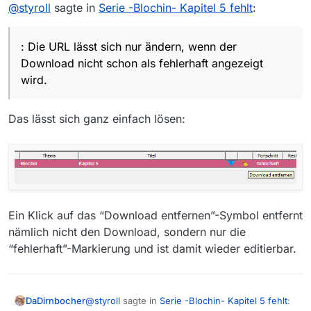
Offline
Meistens ja, hier kommt man jedoch nicht herum,
@
styroll
sagte in
Serie -Blochin- Kapitel 5 fehlt
:
Entscheidendes zum Bild zu sagen: Die URL lässt sich
nur ändern, wenn der Download nicht schon als
fehlerhaft angezeigt wird. Deshalb ist die obige Variante
: Die URL lässt sich nur ändern, wenn der
via Webbrowser wohl einfacher/vertrauter.
Download nicht schon als fehlerhaft angezeigt
wird.
Das lässt sich ganz einfach lösen:
Ein Klick auf das “Download entfernen”-Symbol entfernt
nämlich nicht den Download, sondern nur die
“fehlerhaft”-Markierung und ist damit wieder editierbar.
@
styroll
sagte in
Serie -Blochin- Kapitel 5 fehlt
:
DaDirnbocher