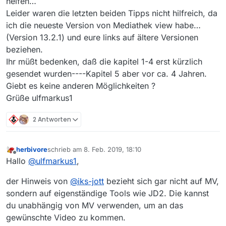
helfen…
Leider waren die letzten beiden Tipps nicht hilfreich, da
ich die neueste Version von Mediathek view habe…
(Version 13.2.1) und eure links auf ältere Versionen
beziehen.
Ihr müßt bedenken, daß die kapitel 1-4 erst kürzlich
gesendet wurden----Kapitel 5 aber vor ca. 4 Jahren.
Giebt es keine anderen Möglichkeiten ?
Grüße ulfmarkus1
2 Antworten
herbivore
schrieb am
8. Feb. 2019, 18:10
zuletzt editiert von
Offline
Hallo
@
ulfmarkus1
,
der Hinweis von
@
iks-jott
bezieht sich gar nicht auf MV,
sondern auf eigenständige Tools wie JD2. Die kannst
du unabhängig von MV verwenden, um an das
gewünschte Video zu kommen.