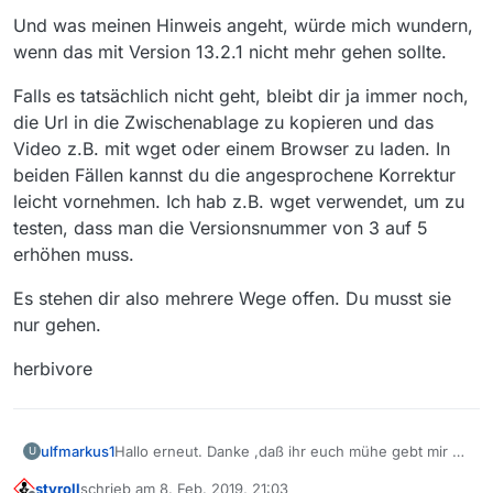
Und was meinen Hinweis angeht, würde mich wundern,
wenn das mit Version 13.2.1 nicht mehr gehen sollte.
Falls es tatsächlich nicht geht, bleibt dir ja immer noch,
die Url in die Zwischenablage zu kopieren und das
Video z.B. mit wget oder einem Browser zu laden. In
beiden Fällen kannst du die angesprochene Korrektur
leicht vornehmen. Ich hab z.B. wget verwendet, um zu
testen, dass man die Versionsnummer von 3 auf 5
erhöhen muss.
Es stehen dir also mehrere Wege offen. Du musst sie
nur gehen.
herbivore
ulfmarkus1
Hallo erneut. Danke ,daß ihr euch mühe gebt mir zu
U
helfen…
styroll
schrieb am
8. Feb. 2019, 21:03
Leider waren die letzten beiden Tipps nicht