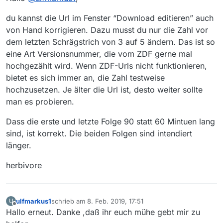
du kannst die Url im Fenster “Download editieren” auch
von Hand korrigieren. Dazu musst du nur die Zahl vor
dem letzten Schrägstrich von 3 auf 5 ändern. Das ist so
eine Art Versionsnummer, die vom ZDF gerne mal
hochgezählt wird. Wenn ZDF-Urls nicht funktionieren,
bietet es sich immer an, die Zahl testweise
hochzusetzen. Je älter die Url ist, desto weiter sollte
man es probieren.
Dass die erste und letzte Folge 90 statt 60 Mintuen lang
sind, ist korrekt. Die beiden Folgen sind intendiert
länger.
herbivore
ulfmarkus1
schrieb am
8. Feb. 2019, 17:51
U
zuletzt editiert von
Offline
Hallo erneut. Danke ,daß ihr euch mühe gebt mir zu