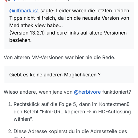
zuletzt editiert von
Offline
hilfreich, da ich die neueste Version von Mediathek
@
ulfmarkus1
sagte: Leider waren die letzten beiden
view habe…
Tipps nicht hilfreich, da ich die neueste Version von
(Version 13.2.1) und eure links auf ältere Versionen
beziehen.
Mediathek view habe…
Ihr müßt bedenken, daß die kapitel 1-4 erst kürzlich
(Version 13.2.1) und eure links auf ältere Versionen
gesendet wurden----Kapitel 5 aber vor ca. 4
beziehen.
Jahren.
Giebt es keine anderen Möglichkeiten ?
Grüße ulfmarkus1
Von älteren MV-Versionen war hier nie die Rede.
Giebt es keine anderen Möglichkeiten ?
Wieso andere, wenn jene von
@
herbivore
funktioniert?
Rechtsklick auf die Folge 5, dann im Kontextmenü
den Befehl “Film-URL kopieren -> in HD-Auflösung
wählen”.
Diese Adresse kopierst du in die Adresszeile des