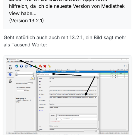
Ihr müßt bedenken, daß die kapitel 1-4 erst kürzlich
hilfreich, da ich die neueste Version von Mediathek
gesendet wurden----Kapitel 5 aber vor ca. 4
view habe…
Jahren.
(Version 13.2.1)
Giebt es keine anderen Möglichkeiten ?
Grüße ulfmarkus1
Geht natürlich auch auch mit 13.2.1, ein Bild sagt mehr
als Tausend Worte: