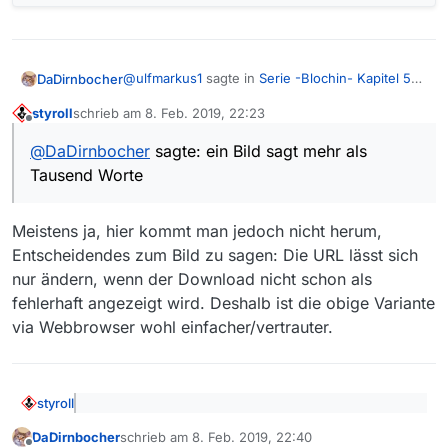
@
ulfmarkus1
sagte in
Serie -Blochin- Kapitel 5
DaDirnbocher
fehlt
:
styroll
schrieb am
8. Feb. 2019, 22:23
zuletzt editiert von
Offline
Leider waren die letzten beiden Tipps nicht
@
DaDirnbocher
sagte: ein Bild sagt mehr als
hilfreich, da ich die neueste Version von
Geht natürlich auch auch mit 13.2.1, ein Bild sagt
Mediathek view habe…
Tausend Worte
mehr als Tausend Worte:
(Version 13.2.1)
Meistens ja, hier kommt man jedoch nicht herum,
Entscheidendes zum Bild zu sagen: Die URL lässt sich
nur ändern, wenn der Download nicht schon als
fehlerhaft angezeigt wird. Deshalb ist die obige Variante
via Webbrowser wohl einfacher/vertrauter.
styroll
@
DaDirnbocher
sagte: ein Bild sagt mehr als
DaDirnbocher
schrieb am
8. Feb. 2019, 22:40
Tausend Worte
zuletzt editiert von