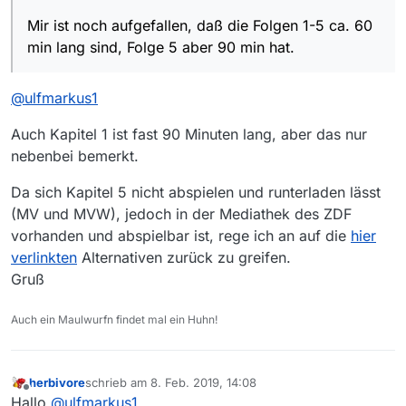
Mir ist noch aufgefallen, daß die Folgen 1-5 ca. 60
Mir ist noch aufgefallen, daß die Folgen 1-5 ca. 60
min lang sind, Folge 5 aber 90 min hat.
min lang sind, Folge 5 aber 90 min hat.
@
ulfmarkus1
Auch Kapitel 1 ist fast 90 Minuten lang, aber das nur
nebenbei bemerkt.
Da sich Kapitel 5 nicht abspielen und runterladen lässt
(MV und MVW), jedoch in der Mediathek des ZDF
vorhanden und abspielbar ist, rege ich an auf die
hier
verlinkten
Alternativen zurück zu greifen.
Gruß
Auch ein Maulwurfn findet mal ein Huhn!
herbivore
schrieb am
8. Feb. 2019, 14:08
zuletzt editiert von
Offline
Hallo
@
ulfmarkus1
,