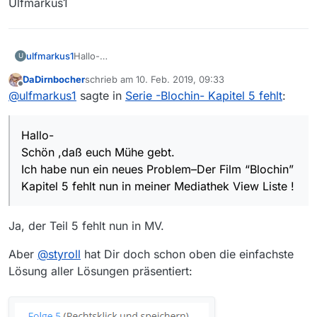
Ulfmarkus1
ulfmarkus1
Hallo-
U
Schön ,daß euch Mühe gebt.
DaDirnbocher
schrieb am
10. Feb. 2019, 09:33
Ich habe nun ein neues Problem–Der Film “Blochin”
zuletzt editiert von
Offline
@
ulfmarkus1
sagte in
Serie -Blochin- Kapitel 5 fehlt
:
Kapitel 5 fehlt nun in meiner Mediathek View Liste !
Und ich möchte euch fragen ob dieses nun auch
bei euch der Fall ist ?
Hallo-
In der ZDF Mediathek ist er noch abrufbar !
<Beitrag durch Moderator gekürzt>
Schön ,daß euch Mühe gebt.
Ulfmarkus1
Ich habe nun ein neues Problem–Der Film “Blochin”
Kapitel 5 fehlt nun in meiner Mediathek View Liste !
Ja, der Teil 5 fehlt nun in MV.
Aber
@
styroll
hat Dir doch schon oben die einfachste
Lösung aller Lösungen präsentiert: