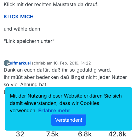
Klick mit der rechten Maustaste da drauf:
KLICK MICH
und wähle dann
“Link speichern unter”
ulfmarkus1
schrieb am
10. Feb. 2019, 14:22
U
zuletzt editiert von
Offline
Dank an euch dafür, daß ihr so geduldig ward.
Ihr müßt aber bedenken daß längst nicht jeder Nutzer
so viel Ahnung hat.
Laien eben, wie ich eben…
Mit der Nutzung dieser Website erklären Sie sich
damit einverstanden, dass wir Cookies
verwenden.
Erfahre mehr
Verstanden!
32
7.5k
6.8k
42.6k