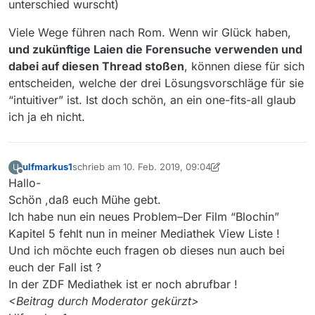
unterschied wurscht)
Viele Wege führen nach Rom. Wenn wir Glück haben,
und zukünftige Laien die Forensuche verwenden und
dabei auf diesen Thread stoßen
, können diese für sich
entscheiden, welche der drei Lösungsvorschläge für sie
“intuitiver” ist. Ist doch schön, an ein one-fits-all glaub
ich ja eh nicht.
ulfmarkus1
schrieb am
10. Feb. 2019, 09:04
U
zuletzt editiert von MenchenSued
2. Okt. 2019, 10:59
Offline
Hallo-
Schön ,daß euch Mühe gebt.
Ich habe nun ein neues Problem–Der Film “Blochin”
Kapitel 5 fehlt nun in meiner Mediathek View Liste !
Und ich möchte euch fragen ob dieses nun auch bei
euch der Fall ist ?
In der ZDF Mediathek ist er noch abrufbar !
<Beitrag durch Moderator gekürzt>