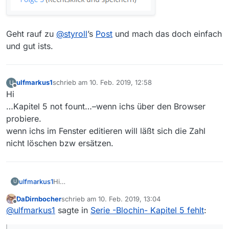
Geht rauf zu
@
styroll
’s
Post
und mach das doch einfach
und gut ists.
ulfmarkus1
schrieb am
10. Feb. 2019, 12:58
U
zuletzt editiert von
Offline
Hi
…Kapitel 5 not fount…–wenn ichs über den Browser
probiere.
wenn ichs im Fenster editieren will läßt sich die Zahl
nicht löschen bzw ersätzen.
ulfmarkus1
Hi
U
…Kapitel 5 not fount…–wenn ichs über den
DaDirnbocher
schrieb am
10. Feb. 2019, 13:04
Browser probiere.
zuletzt editiert von
Offline
@
ulfmarkus1
sagte in
Serie -Blochin- Kapitel 5 fehlt
:
wenn ichs im Fenster editieren will läßt sich die
Zahl nicht löschen bzw ersätzen.