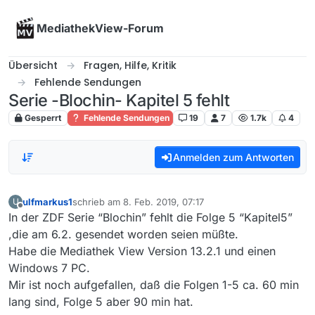
Skip to content
MediathekView-Forum
Übersicht
Fragen, Hilfe, Kritik
Fehlende Sendungen
Serie -Blochin- Kapitel 5 fehlt
Gesperrt
Fehlende Sendungen
19
7
1.7k
4
Anmelden zum Antworten
ulfmarkus1
schrieb am
8. Feb. 2019, 07:17
U
zuletzt editiert von
Offline
In der ZDF Serie “Blochin” fehlt die Folge 5 “Kapitel5”
,die am 6.2. gesendet worden seien müßte.
Habe die Mediathek View Version 13.2.1 und einen
Windows 7 PC.
Mir ist noch aufgefallen, daß die Folgen 1-5 ca. 60 min
lang sind, Folge 5 aber 90 min hat.