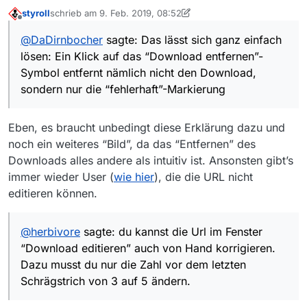
styroll
schrieb am
9. Feb. 2019, 08:52
zuletzt editiert von styroll
2. Sept. 2019, 10:12
Offline
: Die URL lässt sich nur ändern, wenn der
@
DaDirnbocher
sagte: Das lässt sich ganz einfach
Download nicht schon als fehlerhaft
Das lässt sich ganz einfach lösen:
angezeigt wird.
lösen: Ein Klick auf das “Download entfernen”-
Symbol entfernt nämlich nicht den Download,
sondern nur die “fehlerhaft”-Markierung
Ein Klick auf das “Download entfernen”-Symbol
Eben, es braucht unbedingt diese Erklärung dazu und
entfernt nämlich nicht den Download, sondern
nur die “fehlerhaft”-Markierung und ist damit
noch ein weiteres “Bild”, da das “Entfernen” des
wieder editierbar.
Downloads alles andere als intuitiv ist. Ansonsten gibt’s
immer wieder User (
wie hier
), die die URL nicht
editieren können.
@
herbivore
sagte: du kannst die Url im Fenster
“Download editieren” auch von Hand korrigieren.
Dazu musst du nur die Zahl vor dem letzten
Schrägstrich von 3 auf 5 ändern.