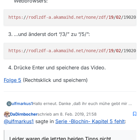
Webbrowsers:
https:
/
/rodlzdf-a.akamaihd.net/none
/zdf/
19
/
02
/190205
…und änderst dort “/3/” zu “/5/”:
https:
/
/rodlzdf-a.akamaihd.net/none
/zdf/
19
/
02
/190205
Drücke Enter und speichere das Video.
Folge 5
(Rechtsklick und speichern)
ulfmarkus1
Hallo erneut. Danke ,daß ihr euch mühe gebt mir zu
U
helfen…
DaDirnbocher
schrieb am
8. Feb. 2019, 21:58
Leider waren die letzten beiden Tipps nicht
zuletzt editiert von
Offline
@
ulfmarkus1
sagte in
Serie -Blochin- Kapitel 5 fehlt
:
hilfreich, da ich die neueste Version von Mediathek
view habe…
(Version 13.2.1) und eure links auf ältere Versionen
Leider waren die letzten beiden Tipps nicht
beziehen.