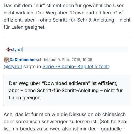
Das mit dem “nur” stimmt eben für gewöhnliche User
nicht wirklich. Der Weg über “Download editieren” ist
effizient, aber – ohne Schritt-für-Schritt-Anleitung – nicht
für Laien geeignet.
styroll
@
DaDirnbocher
sagte: Das lässt sich ganz einfach
DaDirnbocher
schrieb am
9. Feb. 2019, 10:05
lösen: Ein Klick auf das “Download entfernen”-
zuletzt editiert von
Offline
Eben, es braucht unbedingt diese Erklärung dazu und
Symbol entfernt nämlich nicht den Download,
@
styroll
sagte in
Serie -Blochin- Kapitel 5 fehlt
:
noch ein weiteres “Bild”, da das “Entfernen” des
sondern nur die “fehlerhaft”-Markierung
Downloads alles andere als intuitiv ist. Ansonsten gibt’s
@
herbivore
sagte: du kannst die Url im Fenster
immer wieder User (
wie hier
), die die URL nicht
Der Weg über “Download editieren” ist effizient,
“Download editieren” auch von Hand korrigieren.
editieren können.
aber – ohne Schritt-für-Schritt-Anleitung – nicht für
Das mit dem “nur” stimmt eben für gewöhnliche User
Dazu musst du nur die Zahl vor dem letzten
Laien geeignet.
nicht wirklich. Der Weg über “Download editieren” ist
Schrägstrich von 3 auf 5 ändern.
effizient, aber – ohne Schritt-für-Schritt-Anleitung –
nicht für Laien geeignet.
Ach, das ist für mich wie die Diskussion ob chinesisch
oder koreanisch schwieriger zu lernen ist. (Soll heißen:
Iist mir beides zu schwer, also ist mir der - graduelle -