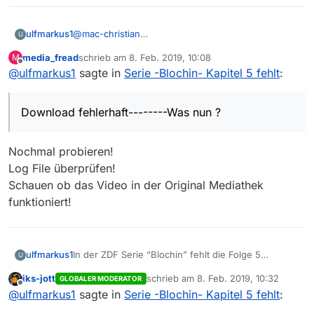
ulfmarkus1
@
mac-christian
U
Hallo und vielen Dank für die schnelle Antwort.
media_fread
schrieb am
8. Feb. 2019, 10:08
M
Alles so gemacht wie beschrieben.—Download
zuletzt editiert von
Offline
@
ulfmarkus1
sagte in
Serie -Blochin- Kapitel 5 fehlt
:
gefunden !
Dann aber neues Problem : Download fehlerhaft---
-----Was nun ?
Download fehlerhaft--------Was nun ?
Nochmal probieren!
Log File überprüfen!
Schauen ob das Video in der Original Mediathek
funktioniert!
ulfmarkus1
In der ZDF Serie “Blochin” fehlt die Folge 5
U
“Kapitel5” ,die am 6.2. gesendet worden seien
iks-jott
schrieb am
8. Feb. 2019, 10:32
GLOBALER MODERATOR
müßte.
zuletzt editiert von
Offline
@
ulfmarkus1
sagte in
Serie -Blochin- Kapitel 5 fehlt
:
Habe die Mediathek View Version 13.2.1 und einen
Windows 7 PC.