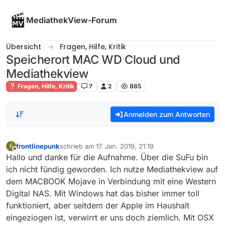
Skip to content
MediathekView-Forum
Übersicht
Fragen, Hilfe, Kritik
Speicherort MAC WD Cloud und
Mediathekview
Fragen, Hilfe, Kritik
7
2
885
Anmelden zum Antworten
frontlinepunk
schrieb am
17. Jan. 2019, 21:19
F
zuletzt editiert von
Offline
Hallo und danke für die Aufnahme. Über die SuFu bin
ich nicht fündig geworden. Ich nutze Mediathekview auf
dem MACBOOK Mojave in Verbindung mit eine Western
Digital NAS. Mit Windows hat das bisher immer toll
funktioniert, aber seitdem der Apple im Haushalt
eingeziogen ist, verwirrt er uns doch ziemlich. Mit OSX