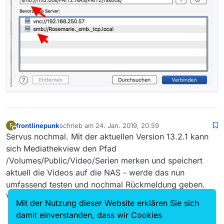
frontlinepunk
schrieb am
24. Jan. 2019, 20:59
F
zuletzt editiert von
Offline
Servus nochmal. Mit der aktuellen Version 13.2.1 kann
sich Mediathekview den Pfad
/Volumes/Public/Video/Serien merken und speichert
aktuell die Videos auf die NAS - werde das nun
umfassend testen und nochmal Rückmeldung geben.
Vielen Dank für deine Hilfe und vor allem Mühe
Mit der Nutzung dieser Website erklären Sie sich
damit einverstanden, dass wir Cookies