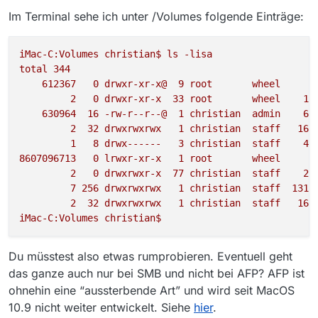
Im Terminal sehe ich unter /Volumes folgende Einträge:
iMac-C:Volumes
christian$
ls
-lisa
total
344
612367
0
drwxr-xr-x@
9
root
wheel
2
2
0
drwxr-xr-x
33
root
wheel
10
630964
16
-rw-r--r--@
1
christian
admin
61
2
32
drwxrwxrwx
1
christian
staff
163
1
8
drwx------
3
christian
staff
40
8607096713
0
lrwxr-xr-x
1
root
wheel
2
0
drwxrwxr-x
77
christian
staff
26
7
256
drwxrwxrwx
1
christian
staff
1310
2
32
drwxrwxrwx
1
christian
staff
163
iMac-C:Volumes
christian$
Du müsstest also etwas rumprobieren. Eventuell geht
das ganze auch nur bei SMB und nicht bei AFP? AFP ist
ohnehin eine “aussterbende Art” und wird seit MacOS
10.9 nicht weiter entwickelt. Siehe
hier
.