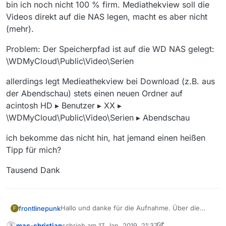
bin ich noch nicht 100 % firm. Mediathekview soll die
Videos direkt auf die NAS legen, macht es aber nicht
(mehr).
Problem: Der Speicherpfad ist auf die WD NAS gelegt:
\WDMyCloud\Public\Video\Serien
allerdings legt Medieathekview bei Download (z.B. aus
der Abendschau) stets einen neuen Ordner auf
acintosh HD⁩ ▸ ⁨Benutzer⁩ ▸ XX ▸
⁨\WDMyCloud\Public\Video\Serien⁩ ▸ ⁨Abendschau⁩
ich bekomme das nicht hin, hat jemand einen heißen
Tipp für mich?
Tausend Dank
Hallo und danke für die Aufnahme. Über die
frontlinepunk
F
SuFu bin ich nicht fündig geworden. Ich nutze
mac-christian
schrieb am
17. Jan. 2019, 21:37