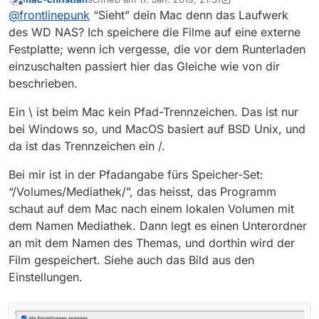
Mediathekview auf dem MACBOOK Mojave in
Problem: Der Speicherpfad ist auf die WD NAS
zuletzt editiert von mac-christian
Offline
@
frontlinepunk
“Sieht” dein Mac denn das Laufwerk
Verbindung mit eine Western Digital NAS. Mit
gelegt:
Windows hat das bisher immer toll funktioniert,
\WDMyCloud\Public\Video\Serien
allerdings legt Medieathekview bei Download
des WD NAS? Ich speichere die Filme auf eine externe
aber seitdem der Apple im Haushalt eingeziogen
(z.B. aus der Abendschau) stets einen neuen
Festplatte; wenn ich vergesse, die vor dem Runterladen
ist, verwirrt er uns doch ziemlich. Mit OSX bin ich
Ordner auf
ich bekomme das nicht hin, hat jemand einen
einzuschalten passiert hier das Gleiche wie von dir
noch nicht 100 % firm. Mediathekview soll die
acintosh HD⁩ ▸ ⁨Benutzer⁩ ▸ XX ▸
heißen Tipp für mich?
beschrieben.
Videos direkt auf die NAS legen, macht es aber
⁨\WDMyCloud\Public\Video\Serien⁩ ▸ ⁨Abendschau⁩
Tausend Dank
nicht (mehr).
Ein \ ist beim Mac kein Pfad-Trennzeichen. Das ist nur
bei Windows so, und MacOS basiert auf BSD Unix, und
da ist das Trennzeichen ein /.
Bei mir ist in der Pfadangabe fürs Speicher-Set:
“/Volumes/Mediathek/”, das heisst, das Programm
schaut auf dem Mac nach einem lokalen Volumen mit
dem Namen Mediathek. Dann legt es einen Unterordner
an mit dem Namen des Themas, und dorthin wird der
Film gespeichert. Siehe auch das Bild aus den
Einstellungen.