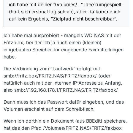
rumgespielt (hört sich erstmal logisch an), aber
ich habe mit deiner “/Volumes/…” Idee rumgespielt
da komme ich auf kein Ergebnis, “Zielpfad nicht
(hört sich erstmal logisch an), aber da komme ich
beschreibbar”.
auf kein Ergebnis, “Zielpfad nicht beschreibbar”.
Ich habe mal ausprobiert - mangels WD NAS mit der
Fritzbiox, bei der ich ja auch einen (kleinen)
eingebauten Speicher für eingehende Faxmitteilungen
habe.
Die Verbindung zum “Laufwerk” erfolgt mit
smb://fritz.box/FRITZ.NAS/FRITZ/faxbox/ (oder
natürlich auch mit der internen IP-Adresse zu Anfang,
also smb://192.168.178.1/FRITZ.NAS/FRITZ/faxbox/
Dann muss ich das Passwort dafür eingeben, und das
Volumen erscheint auf dem Schreibtisch.
Wenn ich dorthin ein Dokument (aus BBEdit) speichere,
hat das den Pfad /Volumes/FRITZ.NAS/FRITZ/faxbox