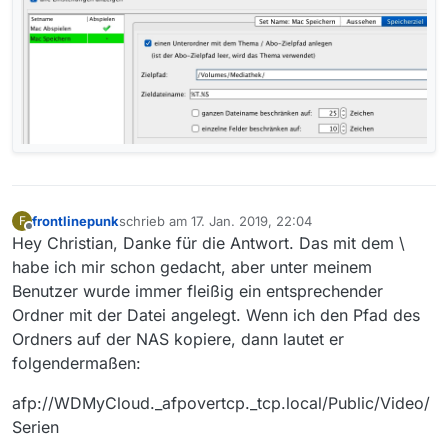
frontlinepunk
schrieb am
17. Jan. 2019, 22:04
F
zuletzt editiert von
Offline
Hey Christian, Danke für die Antwort. Das mit dem \
habe ich mir schon gedacht, aber unter meinem
Benutzer wurde immer fleißig ein entsprechender
Ordner mit der Datei angelegt. Wenn ich den Pfad des
Ordners auf der NAS kopiere, dann lautet er
folgendermaßen:
afp://WDMyCloud._afpovertcp._tcp.local/Public/Video/
Serien