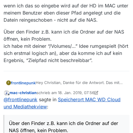
wenn ich das so eingebe wird auf der HD im MAC unter
meinem Benutzer eben dieser Pfad angelegt und die
Datein reingeschoben - nicht auf die NAS.
Über den Finder z.B. kann ich die Ordner auf der NAS
öffnen, kein Problem.
ich habe mit deiner “/Volumes/…” Idee rumgespielt (hört
sich erstmal logisch an), aber da komme ich auf kein
Ergebnis, “Zielpfad nicht beschreibbar”.
Hey Christian, Danke für die Antwort. Das mit
frontlinepunk
F
dem \ habe ich mir schon gedacht, aber unter
mac-christian
schrieb am
18. Jan. 2019, 07:56
meinem Benutzer wurde immer fleißig ein
afp://WDMyCloud._afpovertcp._tcp.local/Public/V
zuletzt editiert von mac-christian
Offline
@
frontlinepunk
sagte in
Speicherort MAC WD Cloud
entsprechender Ordner mit der Datei angelegt.
ideo/Serien
Wenn ich den Pfad des Ordners auf der NAS
wenn ich das so eingebe wird auf der HD im
und Mediathekview
:
kopiere, dann lautet er folgendermaßen:
MAC unter meinem Benutzer eben dieser Pfad
angelegt und die Datein reingeschoben - nicht
Über den Finder z.B. kann ich die Ordner auf der
auf die NAS.
NAS öffnen, kein Problem.
Über den Finder z.B. kann ich die Ordner auf der
ich habe mit deiner “/Volumes/…” Idee
NAS öffnen, kein Problem.