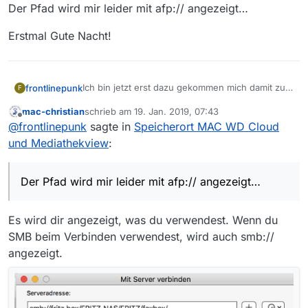
Der Pfad wird mir leider mit afp:// angezeigt…
Erstmal Gute Nacht!
Ich bin jetzt erst dazu gekommen mich damit zu
frontlinepunk
F
beschäftigen. Du hast dir wirklich Mühe gegen,
mac-christian
schrieb am
19. Jan. 2019, 07:43
vielen vielen Dank dafür!!!
Bisher habe ich noch kein Ergebnis, bleibe aber
zuletzt editiert von
Offline
@
frontlinepunk
sagte in
Speicherort MAC WD Cloud
am Ball und melde mich wieder.
Der Pfad wird mir leider mit afp:// angezeigt…
und Mediathekview
:
Erstmal Gute Nacht!
Der Pfad wird mir leider mit afp:// angezeigt…
Es wird dir angezeigt, was du verwendest. Wenn du
SMB beim Verbinden verwendest, wird auch smb://
angezeigt.