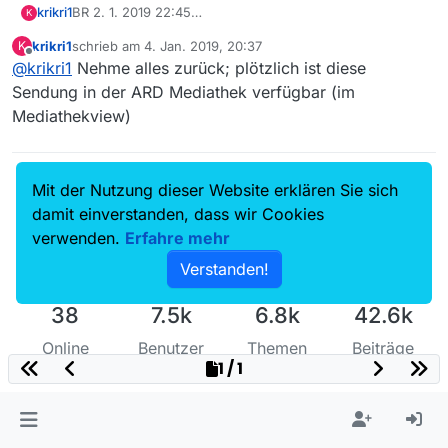
krikri1
BR 2. 1. 2019 22:45
K
Die Sendung ist in der BR Mediathek verfügbar, aber in
krikri1
schrieb am
4. Jan. 2019, 20:37
K
Mediathekview weder bei BR noch bei ARD zu finden.
zuletzt editiert von
Offline
@
krikri1
Nehme alles zurück; plötzlich ist diese
Sendung in der ARD Mediathek verfügbar (im
Mediathekview)
Mit der Nutzung dieser Website erklären Sie sich
damit einverstanden, dass wir Cookies
verwenden.
Erfahre mehr
Verstanden!
38
7.5k
6.8k
42.6k
Online
Benutzer
Themen
Beiträge
1 / 1