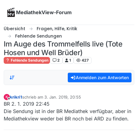
Skip to content
MediathekView-Forum
Übersicht
Fragen, Hilfe, Kritik
Fehlende Sendungen
Im Auge des Trommelfells live (Tote
Hosen und Well Brüder)
Fehlende Sendungen
2
1
427
Anmelden zum Antworten
krikri1
schrieb am
3. Jan. 2019, 20:55
K
zuletzt editiert von
Offline
BR 2. 1. 2019 22:45
Die Sendung ist in der BR Mediathek verfügbar, aber in
Mediathekview weder bei BR noch bei ARD zu finden.