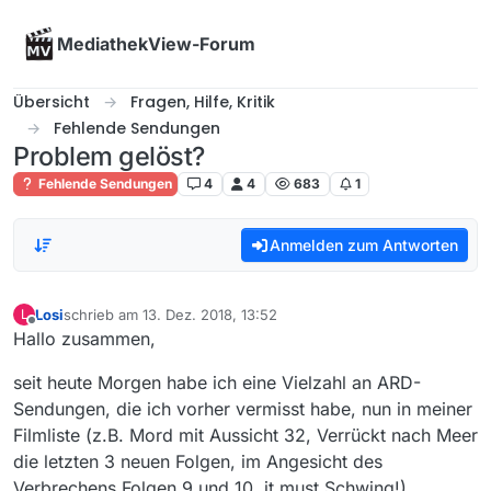
Skip to content
MediathekView-Forum
Übersicht
Fragen, Hilfe, Kritik
Fehlende Sendungen
Problem gelöst?
Fehlende Sendungen
4
4
683
1
Anmelden zum Antworten
Losi
schrieb am
13. Dez. 2018, 13:52
L
zuletzt editiert von
Offline
Hallo zusammen,
seit heute Morgen habe ich eine Vielzahl an ARD-
Sendungen, die ich vorher vermisst habe, nun in meiner
Filmliste (z.B. Mord mit Aussicht 32, Verrückt nach Meer
die letzten 3 neuen Folgen, im Angesicht des
Verbrechens Folgen 9 und 10, it must Schwing!).