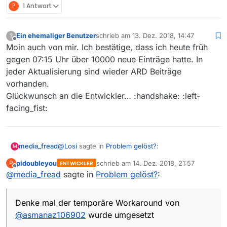
P
1 Antwort
Ein ehemaliger Benutzer
schrieb am
13. Dez. 2018, 14:47
?
zuletzt editiert von
Offline
Moin auch von mir. Ich bestätige, dass ich heute früh
gegen 07:15 Uhr über 10000 neue Einträge hatte. In
jeder Aktualisierung sind wieder ARD Beiträge
vorhanden.
Glückwunsch an die Entwickler… :handshake: :left-
facing_fist:
@
Losi
sagte in
Problem gelöst?
:
media_fread
M
pidoubleyou
schrieb am
14. Dez. 2018, 21:57
P
ENTWICKLER
zuletzt editiert von
Offline
@
media_fread
sagte in
Sollte das ARD-Problem gelöst sein, dann
Problem gelöst?
:
ganz herzlichen Dank dafür.
Denke mal der temporäre Workaround von
@
asmanaz106902
wurde umgesetzt
Denke mal der temporäre Workaround von
https://forum.mediathekview.de/topic/2090/tip-
@
asmanaz106902
wurde umgesetzt
zur-l%C3%B6sung-der-probleme-mit-der-ard-