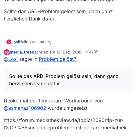
Sollte das ARD-Problem gelöst sein, dann ganz
herzlichen Dank dafür.
Hallo zusammen,
Losi
L
media_fread
schrieb am
13. Dez. 2018, 14:47
M
seit heute Morgen habe ich eine Vielzahl an ARD-
zuletzt editiert von media_fread
Offline
@
Losi
sagte in
Problem gelöst?
:
Sendungen, die ich vorher vermisst habe, nun in meiner
Filmliste (z.B. Mord mit Aussicht 32, Verrückt nach Meer
Sollte das ARD-Problem gelöst sein, dann ganz herzlichen
die letzten 3 neuen Folgen, im Angesicht des
Dank dafür.
Sollte das ARD-Problem gelöst sein, dann ganz
Verbrechens Folgen 9 und 10, it must Schwing!).
herzlichen Dank dafür.
Denke mal der temporäre Workaround von
@
asmanaz106902
wurde umgesetzt
https://forum.mediathekview.de/topic/2090/tip-zur-
l%C3%B6sung-der-probleme-mit-der-ard-mediathek