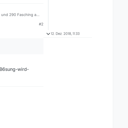
#2
12. Dez. 2018, 11:33
o?
%B6sung-wird-