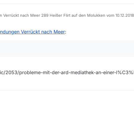
ch Meer 289 Heißer Flirt auf den Molukken vom 10.12.2018 und 290 Fasching auf
12.2018.
e/Verrückt-nach-Meer/Folge-289-Heißer-Flirt-auf-den-Molukken/Video?
ndungen Verrückt nach Meer
:
Id=58481342
de/Verrückt-nach-Meer/Folge-290-Fasching-auf-dem-Indischen-Oz/Vide
Id=58514344
 konnte ich finden.
opic/2053/probleme-mit-der-ard-mediathek-an-einer-l%C3