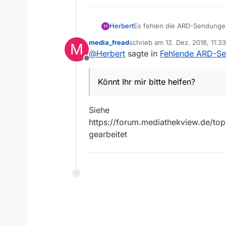
Herbert
Es fehlen die ARD-Sendungen Verrückt na
H
dem Indischen Ozean vom 11.
media_fread
schrieb am
12. Dez. 2018, 11:33
M
http://mediathek.daserste.d
zuletzt editiert von
@
Herbert
sagte in
Fehlende ARD-Se
bcastId=3583382&document
Offline
http://mediathek.daserste.
bcastId=3583382&document
Könnt Ihr mir bitte helfen?
Windows10
MediathekView 13.2.1.
Könnt Ihr mir bitte helfen?
Siehe
Alle Vorgänger (ab Folge 271)
https://forum.mediathekview.de/t
gearbeitet