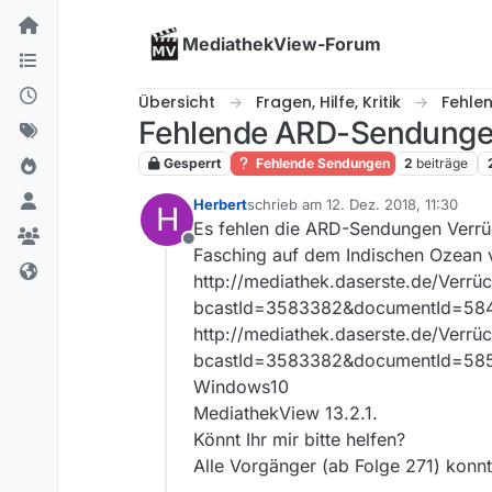
Skip to content
MediathekView-Forum
Übersicht
Fragen, Hilfe, Kritik
Fehle
Fehlende ARD-Sendungen
Gesperrt
Fehlende Sendungen
2
beiträge
Herbert
schrieb am
12. Dez. 2018, 11:30
H
zuletzt editiert von
Es fehlen die ARD-Sendungen Verrü
Offline
Fasching auf dem Indischen Ozean 
http://mediathek.daserste.de/Verrü
bcastId=3583382&documentId=58
http://mediathek.daserste.de/Verr
bcastId=3583382&documentId=58
Windows10
MediathekView 13.2.1.
Könnt Ihr mir bitte helfen?
Alle Vorgänger (ab Folge 271) konnt