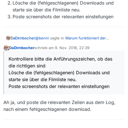
Lösche die (fehlgeschlagenen) Downloads und
starte sie über die Filmliste neu.
Poste screenshots der relevanten einstellungen
@
benni
sagte in
Warum funktioniert der
DaDirnbocher
Download vom ORF nicht?
:
DaDirnbocher
schrieb am
9. Nov. 2018, 22:39
zuletzt editiert von
Offline
klappt aber immer noch nicht.
Kontrolliere bitte die Anführungszeichen, ob das
die richtigen sind
Kontrolliere bitte die Anführungszeichen,
Lösche die (fehlgeschlagenen) Downloads und
ob das die richtigen sind
starte sie über die Filmliste neu.
Lösche die (fehlgeschlagenen) Downloads
und starte sie über die Filmliste neu.
Poste screenshots der relevanten einstellungen
Poste screenshots der relevanten
einstellungen
Ah ja, und poste die relevanten Zeilen aus dem Log,
nach einem fehlgeschlagenen download.