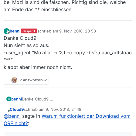
bei Mozilla sind die falschen. Richtig sind die, welche
am Ende das ** einschliessen.
benni
schrieb am
9. Nov. 2018, 20:58
B
Gesperrt
zuletzt editiert von
Offline
Danke Cloud9:
Nun sieht es so aus:
-user_agent “Mozilla" -i %f -c copy -bsf:a aac_adtstoac
“**”
klappt aber immer noch nicht.
2 Antworten
benni
Danke Cloud9:
B
Nun sieht es so aus:
Cloud9
schrieb am
9. Nov. 2018, 21:48
-user_agent “Mozilla" -i %f -c copy -bsf:a aac_adtstoac
zuletzt editiert von
Offline
@
benni
sagte in
Warum funktioniert der Download vom
“**”
klappt aber immer noch nicht.
ORF nicht?
: