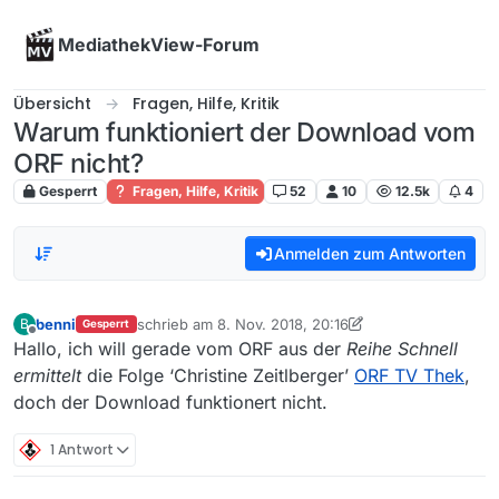
Skip to content
MediathekView-Forum
Übersicht
Fragen, Hilfe, Kritik
Warum funktioniert der Download vom
ORF nicht?
Gesperrt
Fragen, Hilfe, Kritik
52
10
12.5k
4
Anmelden zum Antworten
benni
schrieb am
8. Nov. 2018, 20:16
B
Gesperrt
zuletzt editiert von benni
11. Aug. 2018, 21:17
Offline
Hallo, ich will gerade vom ORF aus der
Reihe Schnell
ermittelt
die Folge ‘Christine Zeitlberger’
ORF TV Thek
,
doch der Download funktionert nicht.
1 Antwort