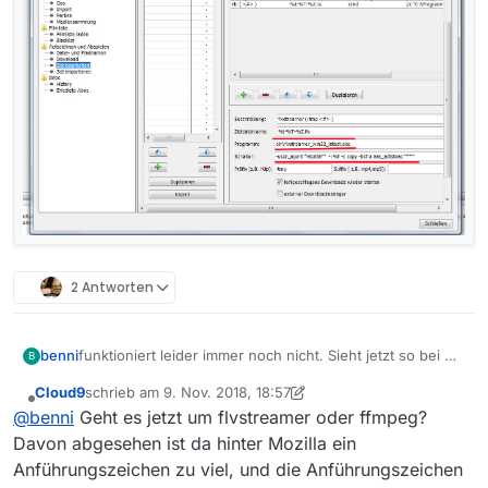
2 Antworten
benni
funktioniert leider immer noch nicht. Sieht jetzt so bei mir
B
aus:
Cloud9
schrieb am
9. Nov. 2018, 18:57
zuletzt editiert von Cloud9
11. Sept. 2018, 20:14
Offline
@
benni
Geht es jetzt um flvstreamer oder ffmpeg?
Davon abgesehen ist da hinter Mozilla ein
Anführungszeichen zu viel, und die Anführungszeichen