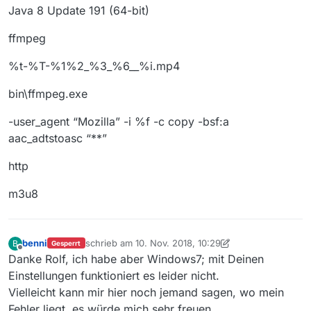
Java 8 Update 191 (64-bit)
und
ffmpeg
%t-%T-%1%2_%3_%6__%i.mp4
bin\ffmpeg.exe
-user_agent “Mozilla” -i %f -c copy -bsf:a
aac_adtstoasc “**”
http
doch es funktioniert immer noch nicht. Ob ichs wohl
m3u8
noch mal hinbekomme?
benni
schrieb am
10. Nov. 2018, 10:29
B
Gesperrt
zuletzt editiert von benni
11. Nov. 2018, 20:20
Offline
Danke Rolf, ich habe aber Windows7; mit Deinen
Einstellungen funktioniert es leider nicht.
Vielleicht kann mir hier noch jemand sagen, wo mein
Fehler liegt, es würde mich sehr freuen.