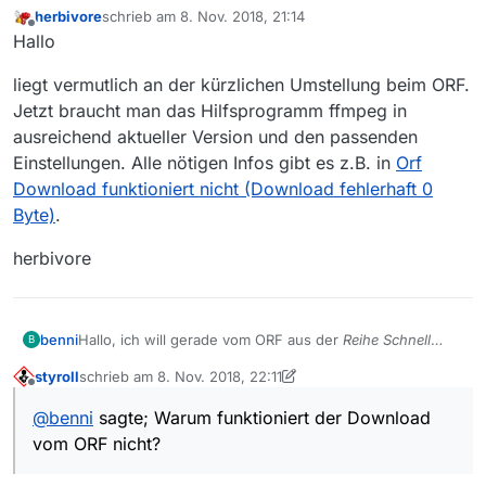
herbivore
schrieb am
8. Nov. 2018, 21:14
zuletzt editiert von
Offline
Hallo
liegt vermutlich an der kürzlichen Umstellung beim ORF.
Jetzt braucht man das Hilfsprogramm ffmpeg in
ausreichend aktueller Version und den passenden
Einstellungen. Alle nötigen Infos gibt es z.B. in
Orf
Download funktioniert nicht (Download fehlerhaft 0
Byte)
.
herbivore
benni
Hallo, ich will gerade vom ORF aus der
Reihe Schnell
B
ermittelt
die Folge ‘Christine Zeitlberger’
ORF TV Thek
,
styroll
schrieb am
8. Nov. 2018, 22:11
doch der Download funktionert nicht.
zuletzt editiert von styroll
11. Dez. 2018, 21:48
Offline
@
benni
sagte; Warum funktioniert der Download
vom ORF nicht?