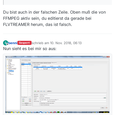
Du bist auch in der falschen Zeile. Oben muß die von
FFMPEG aktiv sein, du editierst da gerade bei
FLVTREAMER herum, das ist falsch.
benni
schrieb am
10. Nov. 2018, 06:13
B
Gesperrt
zuletzt editiert von
Offline
Nun sieht es bei mir so aus: