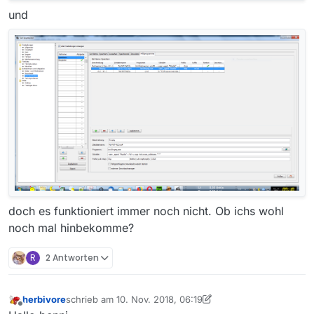
und
doch es funktioniert immer noch nicht. Ob ichs wohl
noch mal hinbekomme?
R
2 Antworten
herbivore
schrieb am
10. Nov. 2018, 06:19
zuletzt editiert von herbivore
11. Okt. 2018, 07:20
Offline