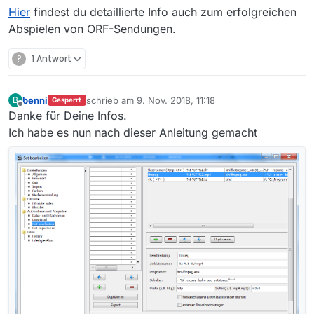
Hier
findest du detaillierte Info auch zum erfolgreichen
Abspielen von ORF-Sendungen.
?
1 Antwort
benni
schrieb am
9. Nov. 2018, 11:18
B
Gesperrt
zuletzt editiert von
Offline
Danke für Deine Infos.
Ich habe es nun nach dieser Anleitung gemacht