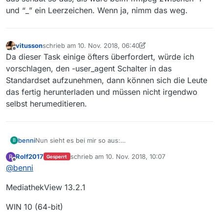
und “_” ein Leerzeichen. Wenn ja, nimm das weg.
vitusson
schrieb am
10. Nov. 2018, 06:40
zuletzt editiert von vitusson
11. Okt. 2018, 13:25
Offline
Da dieser Task einige öfters überfordert, würde ich
vorschlagen, den -user_agent Schalter in das
Standardset aufzunehmen, dann können sich die Leute
das fertig herunterladen und müssen nicht irgendwo
doch es funktioniert immer noch nicht. Ob ichs wohl
selbst herumeditieren.
noch mal hinbekomme?
benni
Nun sieht es bei mir so aus:
B
Rolf2017
schrieb am
10. Nov. 2018, 10:07
R
Gesperrt
zuletzt editiert von
Offline
@
benni
MediathekView 13.2.1
WIN 10 (64-bit)