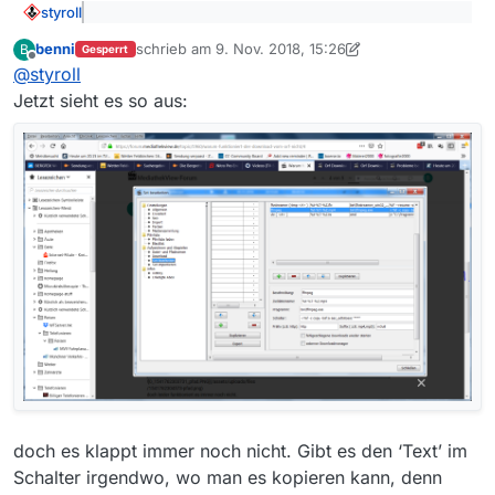
![0_1541762303731_pfad.PNG](/assets/uploads/files
styroll
/1541762304573-pfad.png)
@
benni
sagte: ich habe es nun nach dieser
doch leider funktioniert es immer noch nicht.
benni
schrieb am
9. Nov. 2018, 15:26
B
Anleitung gemacht, doch leider funktioniert es
Gesperrt
zuletzt editiert von MenchenSued
11. Sept. 2018, 16:
Offline
Kein Wunder, dein Screenshot zeigt ja auch, dass du
immer noch nicht.
@
styroll
nichts im Feld “Schalter” geändert hast…
Jetzt sieht es so aus:
doch es klappt immer noch nicht. Gibt es den ‘Text’ im
Schalter irgendwo, wo man es kopieren kann, denn