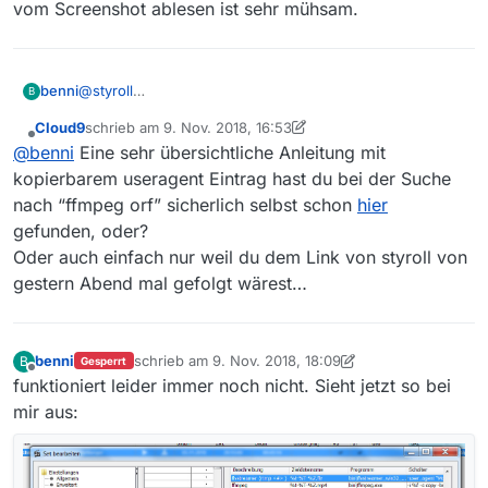
vom Screenshot ablesen ist sehr mühsam.
@
styroll
benni
B
Jetzt sieht es so aus:
Cloud9
schrieb am
9. Nov. 2018, 16:53
doch es klappt immer noch nicht. Gibt es den ‘Text’ im
zuletzt editiert von Cloud9
11. Sept. 2018, 18:01
Offline
@
benni
Eine sehr übersichtliche Anleitung mit
Schalter irgendwo, wo man es kopieren kann, denn vom
Screenshot ablesen ist sehr mühsam.
kopierbarem useragent Eintrag hast du bei der Suche
nach “ffmpeg orf” sicherlich selbst schon
hier
gefunden, oder?
Oder auch einfach nur weil du dem Link von styroll von
gestern Abend mal gefolgt wärest…
benni
schrieb am
9. Nov. 2018, 18:09
B
Gesperrt
zuletzt editiert von benni
11. Sept. 2018, 19:13
Offline
funktioniert leider immer noch nicht. Sieht jetzt so bei
mir aus: