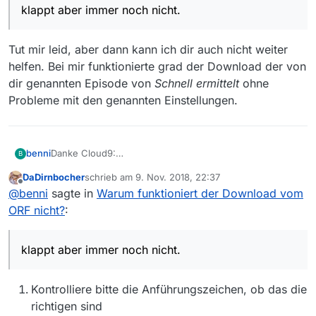
klappt aber immer noch nicht.
Tut mir leid, aber dann kann ich dir auch nicht weiter
helfen. Bei mir funktionierte grad der Download der von
dir genannten Episode von
Schnell ermittelt
ohne
Probleme mit den genannten Einstellungen.
benni
Danke Cloud9:
B
Nun sieht es so aus:
DaDirnbocher
schrieb am
9. Nov. 2018, 22:37
-user_agent “Mozilla" -i %f -c copy -bsf:a aac_adtstoac
zuletzt editiert von
Offline
@
benni
sagte in
Warum funktioniert der Download vom
“**”
klappt aber immer noch nicht.
ORF nicht?
:
klappt aber immer noch nicht.
Kontrolliere bitte die Anführungszeichen, ob das die
richtigen sind