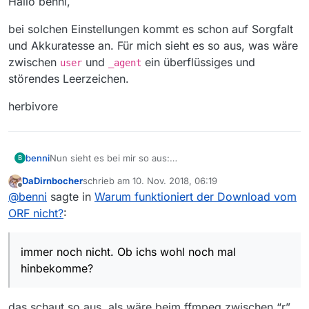
Hallo benni,
bei solchen Einstellungen kommt es schon auf Sorgfalt
und Akkuratesse an. Für mich sieht es so aus, was wäre
zwischen
und
ein überflüssiges und
user
_agent
störendes Leerzeichen.
herbivore
benni
Nun sieht es bei mir so aus:
B
DaDirnbocher
schrieb am
10. Nov. 2018, 06:19
zuletzt editiert von
Offline
@
benni
sagte in
Warum funktioniert der Download vom
ORF nicht?
:
immer noch nicht. Ob ichs wohl noch mal
hinbekomme?
und
das schaut so aus, als wäre beim ffmpeg zwischen “r”