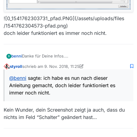
![0_1541762303731_pfad.PNG](/assets/uploads/files
/1541762304573-pfad.png)
doch leider funktioniert es immer noch nicht.
benni
Danke für Deine Infos.
B
Ich habe es nun nach dieser Anleitung gemacht
styroll
schrieb am
9. Nov. 2018, 11:25
zuletzt editiert von styroll
11. Sept. 2018, 12:25
Offline
@
benni
sagte: ich habe es nun nach dieser
Anleitung gemacht, doch leider funktioniert es
immer noch nicht.
Kein Wunder, dein Screenshot zeigt ja auch, dass du
nichts im Feld “Schalter” geändert hast…