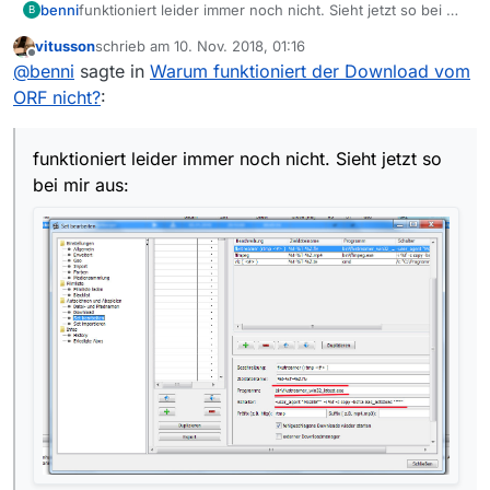
benni
funktioniert leider immer noch nicht. Sieht jetzt so bei mir
B
aus:
vitusson
schrieb am
10. Nov. 2018, 01:16
zuletzt editiert von
Offline
@
benni
sagte in
Warum funktioniert der Download vom
ORF nicht?
:
funktioniert leider immer noch nicht. Sieht jetzt so
bei mir aus: