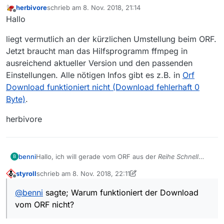
herbivore
schrieb am
8. Nov. 2018, 21:14
zuletzt editiert von
Offline
Hallo
liegt vermutlich an der kürzlichen Umstellung beim ORF.
Jetzt braucht man das Hilfsprogramm ffmpeg in
ausreichend aktueller Version und den passenden
Einstellungen. Alle nötigen Infos gibt es z.B. in
Orf
Download funktioniert nicht (Download fehlerhaft 0
Byte)
.
herbivore
benni
Hallo, ich will gerade vom ORF aus der
Reihe Schnell
B
ermittelt
die Folge ‘Christine Zeitlberger’
ORF TV Thek
,
styroll
schrieb am
8. Nov. 2018, 22:11
doch der Download funktionert nicht.
zuletzt editiert von styroll
11. Dez. 2018, 21:48
Offline
@
benni
sagte; Warum funktioniert der Download
vom ORF nicht?