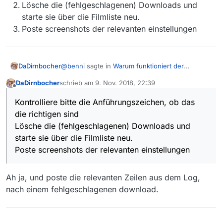
Lösche die (fehlgeschlagenen) Downloads und
starte sie über die Filmliste neu.
Poste screenshots der relevanten einstellungen
@
benni
sagte in
Warum funktioniert der
DaDirnbocher
Download vom ORF nicht?
:
DaDirnbocher
schrieb am
9. Nov. 2018, 22:39
zuletzt editiert von
Offline
klappt aber immer noch nicht.
Kontrolliere bitte die Anführungszeichen, ob das
die richtigen sind
Kontrolliere bitte die Anführungszeichen,
Lösche die (fehlgeschlagenen) Downloads und
ob das die richtigen sind
starte sie über die Filmliste neu.
Lösche die (fehlgeschlagenen) Downloads
und starte sie über die Filmliste neu.
Poste screenshots der relevanten einstellungen
Poste screenshots der relevanten
einstellungen
Ah ja, und poste die relevanten Zeilen aus dem Log,
nach einem fehlgeschlagenen download.