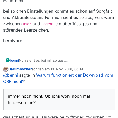
Hallo benni,
bei solchen Einstellungen kommt es schon auf Sorgfalt
und Akkuratesse an. Für mich sieht es so aus, was wäre
zwischen
und
ein überflüssiges und
user
_agent
störendes Leerzeichen.
herbivore
benni
Nun sieht es bei mir so aus:
B
DaDirnbocher
schrieb am
10. Nov. 2018, 06:19
zuletzt editiert von
Offline
@
benni
sagte in
Warum funktioniert der Download vom
ORF nicht?
:
immer noch nicht. Ob ichs wohl noch mal
hinbekomme?
und
das schaut so aus, als wäre beim ffmpeg zwischen “r”