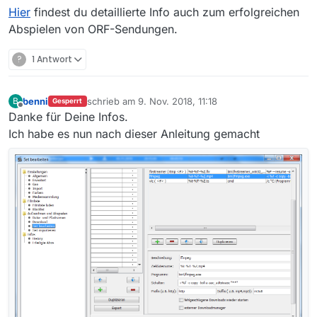
Hier
findest du detaillierte Info auch zum erfolgreichen
Abspielen von ORF-Sendungen.
?
1 Antwort
benni
schrieb am
9. Nov. 2018, 11:18
B
Gesperrt
zuletzt editiert von
Offline
Danke für Deine Infos.
Ich habe es nun nach dieser Anleitung gemacht