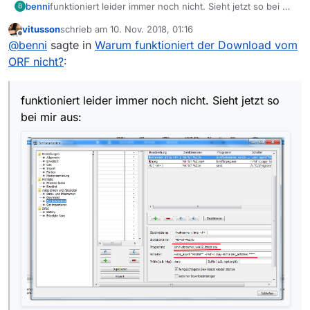
benni
funktioniert leider immer noch nicht. Sieht jetzt so bei mir
B
aus:
vitusson
schrieb am
10. Nov. 2018, 01:16
zuletzt editiert von
Offline
@
benni
sagte in
Warum funktioniert der Download vom
ORF nicht?
:
funktioniert leider immer noch nicht. Sieht jetzt so
bei mir aus: