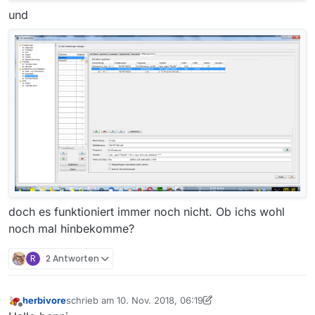
und
doch es funktioniert immer noch nicht. Ob ichs wohl
noch mal hinbekomme?
R
2 Antworten
herbivore
schrieb am
10. Nov. 2018, 06:19
zuletzt editiert von herbivore
11. Okt. 2018, 07:20
Offline