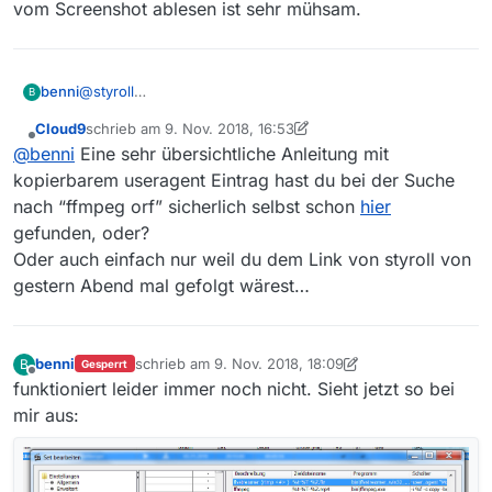
vom Screenshot ablesen ist sehr mühsam.
@
styroll
benni
B
Jetzt sieht es so aus:
Cloud9
schrieb am
9. Nov. 2018, 16:53
doch es klappt immer noch nicht. Gibt es den ‘Text’ im
zuletzt editiert von Cloud9
11. Sept. 2018, 18:01
Offline
@
benni
Eine sehr übersichtliche Anleitung mit
Schalter irgendwo, wo man es kopieren kann, denn vom
Screenshot ablesen ist sehr mühsam.
kopierbarem useragent Eintrag hast du bei der Suche
nach “ffmpeg orf” sicherlich selbst schon
hier
gefunden, oder?
Oder auch einfach nur weil du dem Link von styroll von
gestern Abend mal gefolgt wärest…
benni
schrieb am
9. Nov. 2018, 18:09
B
Gesperrt
zuletzt editiert von benni
11. Sept. 2018, 19:13
Offline
funktioniert leider immer noch nicht. Sieht jetzt so bei
mir aus: