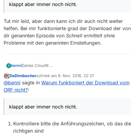
klappt aber immer noch nicht.
Tut mir leid, aber dann kann ich dir auch nicht weiter
helfen. Bei mir funktionierte grad der Download der von
dir genannten Episode von
Schnell ermittelt
ohne
Probleme mit den genannten Einstellungen.
benni
Danke Cloud9:
B
Nun sieht es so aus:
DaDirnbocher
schrieb am
9. Nov. 2018, 22:37
-user_agent “Mozilla" -i %f -c copy -bsf:a aac_adtstoac
zuletzt editiert von
Offline
@
benni
sagte in
Warum funktioniert der Download vom
“**”
klappt aber immer noch nicht.
ORF nicht?
:
klappt aber immer noch nicht.
Kontrolliere bitte die Anführungszeichen, ob das die
richtigen sind