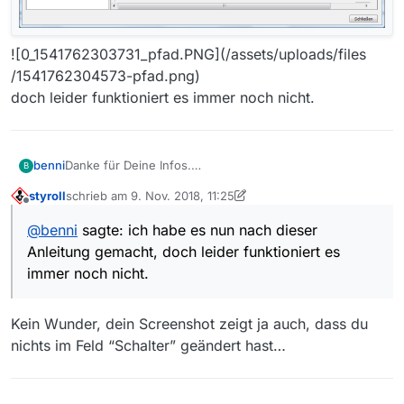
![0_1541762303731_pfad.PNG](/assets/uploads/files
/1541762304573-pfad.png)
doch leider funktioniert es immer noch nicht.
benni
Danke für Deine Infos.
B
Ich habe es nun nach dieser Anleitung gemacht
styroll
schrieb am
9. Nov. 2018, 11:25
zuletzt editiert von styroll
11. Sept. 2018, 12:25
Offline
@
benni
sagte: ich habe es nun nach dieser
Anleitung gemacht, doch leider funktioniert es
immer noch nicht.
Kein Wunder, dein Screenshot zeigt ja auch, dass du
nichts im Feld “Schalter” geändert hast…