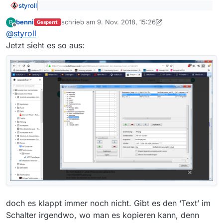
![0_1541762303731_pfad.PNG](/assets/uploads/files
styroll
/1541762304573-pfad.png)
@
benni
sagte: ich habe es nun nach dieser
doch leider funktioniert es immer noch nicht.
benni
schrieb am
9. Nov. 2018, 15:26
B
Anleitung gemacht, doch leider funktioniert es
Gesperrt
zuletzt editiert von MenchenSued
11. Sept. 2018, 16:
Offline
Kein Wunder, dein Screenshot zeigt ja auch, dass du
immer noch nicht.
@
styroll
nichts im Feld “Schalter” geändert hast…
Jetzt sieht es so aus:
doch es klappt immer noch nicht. Gibt es den ‘Text’ im
Schalter irgendwo, wo man es kopieren kann, denn