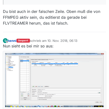
Du bist auch in der falschen Zeile. Oben muß die von
FFMPEG aktiv sein, du editierst da gerade bei
FLVTREAMER herum, das ist falsch.
benni
schrieb am
10. Nov. 2018, 06:13
B
Gesperrt
zuletzt editiert von
Offline
Nun sieht es bei mir so aus: