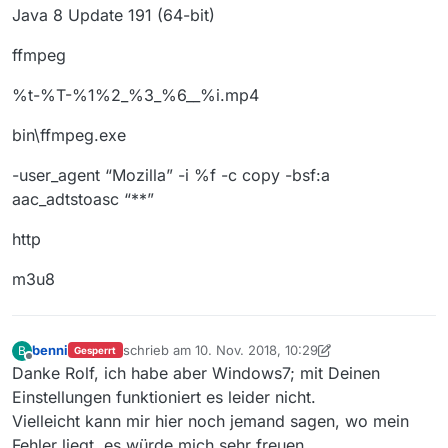
Java 8 Update 191 (64-bit)
und
ffmpeg
%t-%T-%1%2_%3_%6__%i.mp4
bin\ffmpeg.exe
-user_agent “Mozilla” -i %f -c copy -bsf:a
aac_adtstoasc “**”
http
doch es funktioniert immer noch nicht. Ob ichs wohl
m3u8
noch mal hinbekomme?
benni
schrieb am
10. Nov. 2018, 10:29
B
Gesperrt
zuletzt editiert von benni
11. Nov. 2018, 20:20
Offline
Danke Rolf, ich habe aber Windows7; mit Deinen
Einstellungen funktioniert es leider nicht.
Vielleicht kann mir hier noch jemand sagen, wo mein
Fehler liegt, es würde mich sehr freuen.