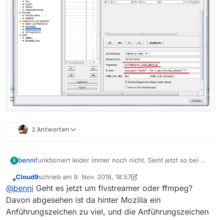
2 Antworten
benni
funktioniert leider immer noch nicht. Sieht jetzt so bei mir
B
aus:
Cloud9
schrieb am
9. Nov. 2018, 18:57
zuletzt editiert von Cloud9
11. Sept. 2018, 20:14
Offline
@
benni
Geht es jetzt um flvstreamer oder ffmpeg?
Davon abgesehen ist da hinter Mozilla ein
Anführungszeichen zu viel, und die Anführungszeichen