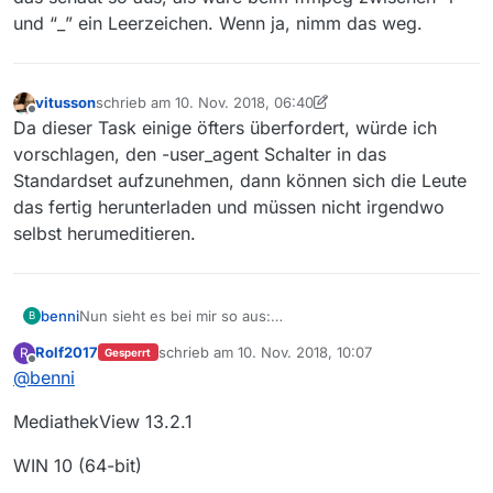
und “_” ein Leerzeichen. Wenn ja, nimm das weg.
vitusson
schrieb am
10. Nov. 2018, 06:40
zuletzt editiert von vitusson
11. Okt. 2018, 13:25
Offline
Da dieser Task einige öfters überfordert, würde ich
vorschlagen, den -user_agent Schalter in das
Standardset aufzunehmen, dann können sich die Leute
das fertig herunterladen und müssen nicht irgendwo
doch es funktioniert immer noch nicht. Ob ichs wohl
selbst herumeditieren.
noch mal hinbekomme?
benni
Nun sieht es bei mir so aus:
B
Rolf2017
schrieb am
10. Nov. 2018, 10:07
R
Gesperrt
zuletzt editiert von
Offline
@
benni
MediathekView 13.2.1
WIN 10 (64-bit)