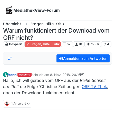
Skip to content
MediathekView-Forum
Übersicht
Fragen, Hilfe, Kritik
Warum funktioniert der Download vom
ORF nicht?
Gesperrt
Fragen, Hilfe, Kritik
52
10
12.5k
4
Anmelden zum Antworten
benni
schrieb am
8. Nov. 2018, 20:16
B
Gesperrt
zuletzt editiert von benni
11. Aug. 2018, 21:17
Offline
Hallo, ich will gerade vom ORF aus der
Reihe Schnell
ermittelt
die Folge ‘Christine Zeitlberger’
ORF TV Thek
,
doch der Download funktionert nicht.
1 Antwort