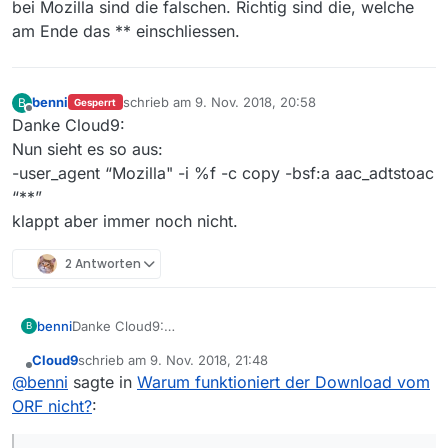
bei Mozilla sind die falschen. Richtig sind die, welche
am Ende das ** einschliessen.
benni
schrieb am
9. Nov. 2018, 20:58
B
Gesperrt
zuletzt editiert von
Offline
Danke Cloud9:
Nun sieht es so aus:
-user_agent “Mozilla" -i %f -c copy -bsf:a aac_adtstoac
“**”
klappt aber immer noch nicht.
2 Antworten
benni
Danke Cloud9:
B
Nun sieht es so aus:
Cloud9
schrieb am
9. Nov. 2018, 21:48
-user_agent “Mozilla" -i %f -c copy -bsf:a aac_adtstoac
zuletzt editiert von
Offline
@
benni
sagte in
Warum funktioniert der Download vom
“**”
klappt aber immer noch nicht.
ORF nicht?
: